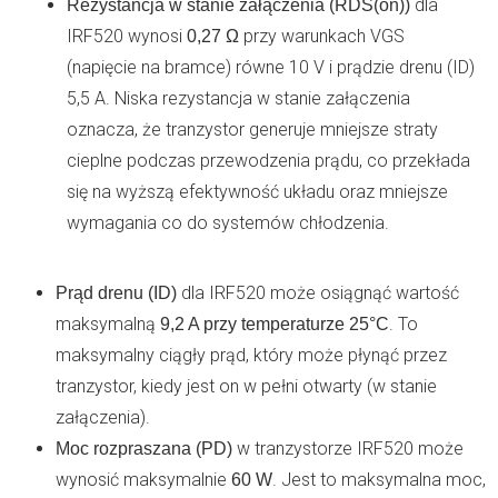
dla
Rezystancja w stanie załączenia (RDS(on))
IRF520 wynosi
przy warunkach VGS
0,27 Ω
(napięcie na bramce) równe 10 V i prądzie drenu (ID)
5,5 A. Niska rezystancja w stanie załączenia
oznacza, że tranzystor generuje mniejsze straty
cieplne podczas przewodzenia prądu, co przekłada
się na wyższą efektywność układu oraz mniejsze
wymagania co do systemów chłodzenia.
dla IRF520 może osiągnąć wartość
Prąd drenu (ID)
maksymalną
. To
9,2 A przy temperaturze 25°C
maksymalny ciągły prąd, który może płynąć przez
tranzystor, kiedy jest on w pełni otwarty (w stanie
załączenia).
w tranzystorze IRF520 może
Moc rozpraszana (PD)
wynosić maksymalnie
. Jest to maksymalna moc,
60 W