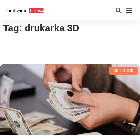
Raspberry Pi
Tag: drukarka 3D
3D DRUCK