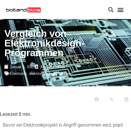
Raspberry Pi
Vergleich von
Elektronikdesign-
Programmen
Januar 6, 2023
Maciej Chmiel
Elektronik
,
elektronika
,
porady
,
Tipps
Lesezeit
8
min.
Bevor ein Elektronikprojekt in Angriff genommen wird, plant