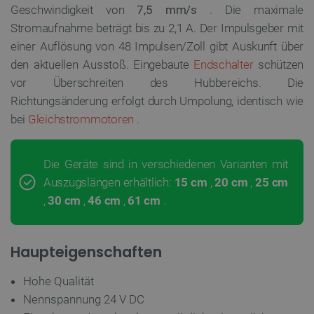
Geschwindigkeit von
7,5 mm/s
. Die maximale
Stromaufnahme beträgt bis zu 2,1 A. Der Impulsgeber mit
einer Auflösung von 48 Impulsen/Zoll gibt Auskunft über
den aktuellen Ausstoß. Eingebaute
Endschalter
schützen
vor Überschreiten des Hubbereichs. Die
Richtungsänderung erfolgt durch Umpolung, identisch wie
bei
Gleichstrommotoren
.
Die Geräte sind in verschiedenen Varianten mit
Auszugslängen erhältlich:
15 cm
,
20 cm
,
25 cm
,
30 cm
,
46 cm
,
61 cm
.
Haupteigenschaften
Hohe Qualität
Nennspannung 24 V DC