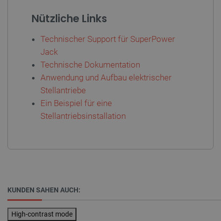
Nützliche Links
LaVisitorId_Ym90bGFuZC5sYWRlc2suY29tLw
.botland.de
Technischer Support für SuperPower
Jack
critData
botland.de
9
46
Technische Dokumentation
Anwendung und Aufbau elektrischer
Stellantriebe
Ein Beispiel für eine
Stellantriebsinstallation
_lb
.botland.de
KUNDEN SAHEN AUCH:
High-contrast mode
CookieScriptConsent
CookieScript
2 