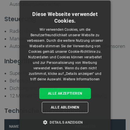
Ausstattungselementen
Diese Webseite verwendet
Steuerung
Cookies.
Wir verwenden Cookies, um die
Radio, über eine Fernbedienung
Benutzerfreundlichkeit unserer Website zu
Manuelle Steuertasten an den Drähten
verbessern. Durch die weitere Nutzung unserer
Automatisierung des Betriebs auf Basis von Sensoren
Webseite stimmen Sie der Verwendung von
Cookies gemäß unserer Cookie-Richtlinie zu.
Nutzerdaten und Cookies können verarbeitet
Inbegriffen
und zur Personalisierung von Werbung
verwendet werden. Wenn du dem nicht
Super Power Jack Linearaktuator
zustimmst, klicke auf „Details anzeigen“ und
triff deine Auswahl.
Weitere Informationen
Befestigungsschrauben
Dichtung am Armende
ALLE AKZEPTIEREN
12 Monate Garantie und Bedienungsanleitung
ALLE ABLEHNEN
Technische Spezifikationen
DETAILS ANZEIGEN
NAME
PARAMETER