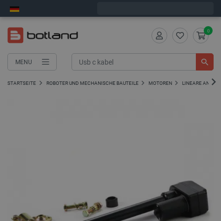
Bestelle in:
4
:
51
:
11
, und wir versenden heute!
0
MENU
STARTSEITE
ROBOTER UND MECHANISCHE BAUTEILE
MOTOREN
LINEARE ANTRIE