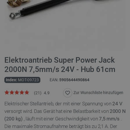
Elektroantrieb Super Power Jack
2000N 7,5mm/s 24V - Hub 61cm
Index:
MOT-09723
EAN:
5905644490864
Zur Wunschliste hinzufügen
(
21
)
4.9
Elektrischer Stellantrieb, der mit einer Spannung von
24 V
versorgt wird. Das Gerät hat eine Belastbarkeit von
2000 N
(200 kg)
, läuft mit einer Geschwindigkeit von
7,5 mm/s
.
Die maximale Stromaufnahme beträgt bis zu 2,1 A. Der