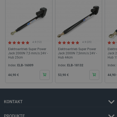
PHPSESSID
PHP.net
botland.de
4.9 (12)
4.9 (25)
Elektroantrieb Super Power
Elektroantrieb Super Power
Elektr
Jack 2000N 7,5 mm/s 24V -
Jack 2000N 7,5mm/s 24V -
Jack 
Hub 25cm
Hub 44cm
Hub 1
Index:
ELB-16009
Index:
ELB-18132
Index:
Cena
Cena
Cena
44,90 €
53,90 €
44,90 
KONTAKT
_lb_ccc
.botland.de
PRODUKTE