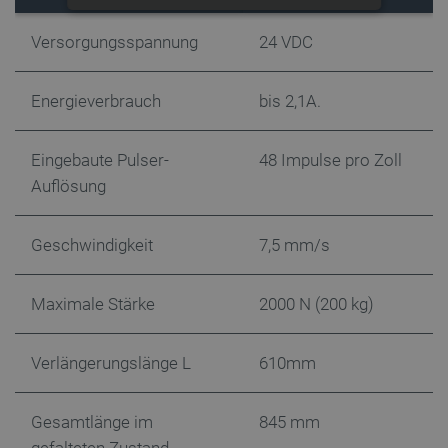
UNBEDINGT ERFORDERLICH
Versorgungsspannung
24 VDC
PERFORMANCE
Energieverbrauch
bis 2,1A.
TARGETING
Eingebaute Pulser-
48 Impulse pro Zoll
FUNKTIONALITÄT
Auflösung
Geschwindigkeit
7,5 mm/s
Unbedingt erforderlich
Performance
Targeting
Funktionalität
Maximale Stärke
2000 N (200 kg)
Unbedingt erforderliche Cookies ermöglichen
wesentliche Kernfunktionen der Website wie die
Benutzeranmeldung und die Kontoverwaltung.
Verlängerungslänge L
610mm
Ohne die unbedingt erforderlichen Cookies kann
die Website nicht ordnungsgemäß verwendet
werden.
Gesamtlänge im
845 mm
Anbieter
/
Name
Ab
Domäne
gefalteten Zustand