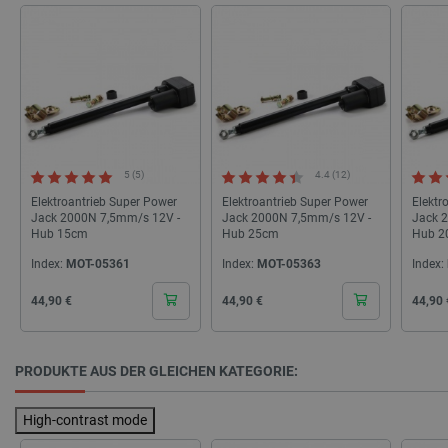
botland.de
isListDisplay
botland.de
5 (5)
4.4 (12)
Elektroantrieb Super Power
Elektroantrieb Super Power
Elektr
Jack 2000N 7,5mm/s 12V -
Jack 2000N 7,5mm/s 12V -
Jack 
LaSID
Quality Unit
Hub 15cm
Hub 25cm
Hub 2
LLC
botland.de
Index:
MOT-05361
Index:
MOT-05363
Index:
Cena
Cena
Cena
44,90 €
44,90 €
44,90 
_smvs
.botland.de
59
49
PRODUKTE AUS DER GLEICHEN KATEGORIE:
critCartData
botland.de
9
High-contrast mode
50