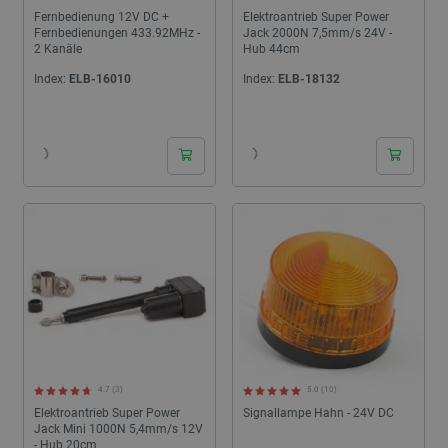
Fernbedienung 12V DC +
Elektroantrieb Super Power
Fernbedienungen 433.92MHz -
Jack 2000N 7,5mm/s 24V -
2 Kanäle
Hub 44cm
Index:
ELB-16010
Index:
ELB-18132
24h
24h
4.7 (3)
5.0 (10)
Elektroantrieb Super Power
Signallampe Hahn - 24V DC
Jack Mini 1000N 5,4mm/s 12V
- Hub 20cm