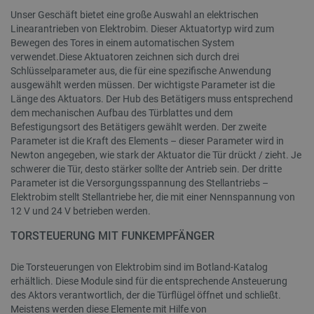
Unser Geschäft bietet eine große Auswahl an elektrischen
Linearantrieben von Elektrobim. Dieser Aktuatortyp wird zum
Bewegen des Tores in einem automatischen System
verwendet.Diese Aktuatoren zeichnen sich durch drei
Schlüsselparameter aus, die für eine spezifische Anwendung
CookieScriptConsent
CookieScript
2 
botland.de
ausgewählt werden müssen. Der wichtigste Parameter ist die
Länge des Aktuators. Der Hub des Betätigers muss entsprechend
dem mechanischen Aufbau des Türblattes und dem
Befestigungsort des Betätigers gewählt werden. Der zweite
Parameter ist die Kraft des Elements – dieser Parameter wird in
Newton angegeben, wie stark der Aktuator die Tür drückt / zieht. Je
schwerer die Tür, desto stärker sollte der Antrieb sein. Der dritte
isListDisplay
botland.de
Parameter ist die Versorgungsspannung des Stellantriebs –
Elektrobim stellt Stellantriebe her, die mit einer Nennspannung von
12 V und 24 V betrieben werden.
TORSTEUERUNG MIT FUNKEMPFÄNGER
LaSID
Quality Unit
LLC
botland.de
Die Torsteuerungen von Elektrobim sind im Botland-Katalog
erhältlich. Diese Module sind für die entsprechende Ansteuerung
des Aktors verantwortlich, der die Türflügel öffnet und schließt.
Meistens werden diese Elemente mit Hilfe von
_smvs
.botland.de
59