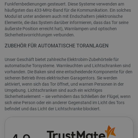
49
Funkfernbedienungen gesteuert. Diese Systeme verwenden am
häufigsten das 433-MHz-Band für die Kommunikation. Ein solches
Modul ist unter anderem auch mit Endschaltern (elektronische
Elemente, die das System darüber informieren, dass das Tor seine
critCartData
botland.de
9
äußerste Position erreicht hat), Warnlampen und optischen
50
Sicherheitsvorrichtungen verbunden.
ZUBEHÖR FÜR AUTOMATISCHE TORANLAGEN
Unser Geschäft bietet zahlreiche Elektrobim-Zubehörteile für
automatische Torsysteme. Warnleuchten und Lichtschranken sind
vorhanden. Die Baken sind eine entscheidende Komponente für den
PHPSESSID
PHP.net
botland.de
sicheren Betrieb Ihres elektrischen Garagentors. Sie werden
aktiviert, wenn sich das Tor öffnet, und warnen Personen in der
Umgebung. Lichtschranken sind auch ein wichtiges
Sicherheitselement – sie verhindern das Schließen der Flügel, wenn
sich eine Person oder ein anderer Gegenstand im Licht des Tors
befindet und das Licht der Lichtschranke blockiert.