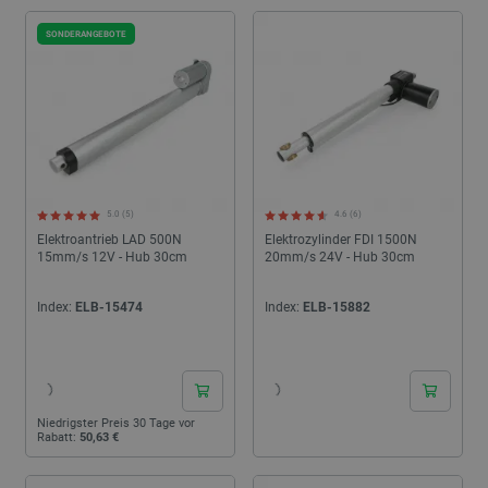
SONDERANGEBOTE
5.0 (5)
4.6 (6)
Elektroantrieb LAD 500N
Elektrozylinder FDI 1500N
15mm/s 12V - Hub 30cm
20mm/s 24V - Hub 30cm
Index:
ELB-15474
Index:
ELB-15882
24h
24h
Niedrigster Preis 30 Tage vor
Rabatt:
50,63 €