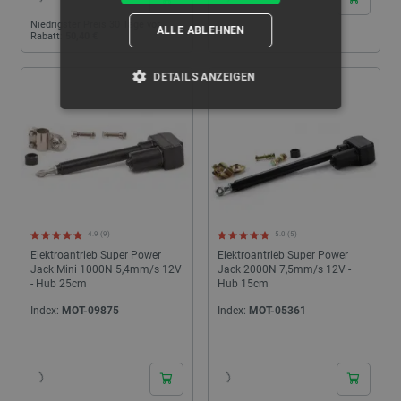
Niedrigster Preis 30 Tage vor
ALLE ABLEHNEN
Rabatt:
50,40 €
DETAILS ANZEIGEN
UNBEDINGT ERFORDERLICH
PERFORMANCE
TARGETING
4.9 (9)
5.0 (5)
FUNKTIONALITÄT
Elektroantrieb Super Power
Elektroantrieb Super Power
Jack Mini 1000N 5,4mm/s 12V
Jack 2000N 7,5mm/s 12V -
- Hub 25cm
Hub 15cm
Index:
MOT-09875
Index:
MOT-05361
Unbedingt erforderlich
Performance
24h
24h
Targeting
Funktionalität
Unbedingt erforderliche Cookies ermöglichen
wesentliche Kernfunktionen der Website wie die