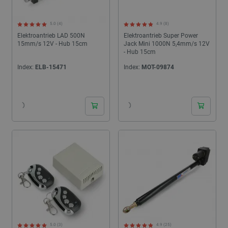
5.0 (4)
4.9 (8)
Elektroantrieb LAD 500N
Elektroantrieb Super Power
15mm/s 12V - Hub 15cm
Jack Mini 1000N 5,4mm/s 12V
- Hub 15cm
Index:
ELB-15471
Index:
MOT-09874
24h
24h
5.0 (3)
4.9 (25)