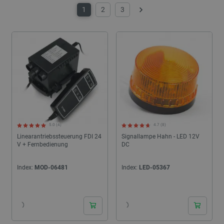
1
2
3
Weiter
5.0 (4)
4.7 (8)
Linearantriebssteuerung FDI 24
Signallampe Hahn - LED 12V
V + Fernbedienung
DC
Index:
MOD-06481
Index:
LED-05367
24h
24h