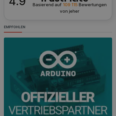
4.9
Basierend auf
109 115
Bewertungen
von jeher
_lb_ccc
.botland.de
EMPFOHLEN
Storage declaration
Name
Storage type
_uetvid
Lokaler Speicher
lastExternalReferrer
Lokaler Speicher
__ps_checkoutPayPalSdkInstance_storage__
Lokaler Speicher
lastExternalReferrerTime
Lokaler Speicher
_uetsid_exp
Lokaler Speicher
_gcl_ls
Lokaler Speicher