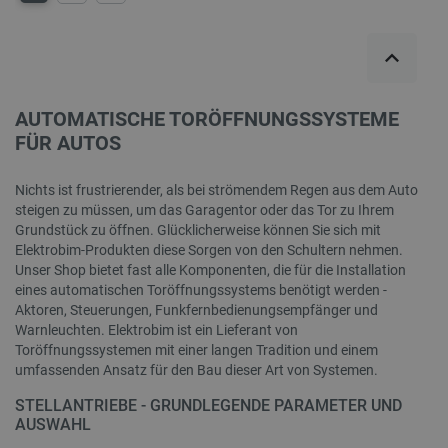
PrestaShop-[abcdef0123456789]{32}
.botland.de
2 
AUTOMATISCHE TORÖFFNUNGSSYSTEME
FÜR AUTOS
LaVisitorId_Ym90bGFuZC5sYWRlc2suY29tLw
.botland.de
Nichts ist frustrierender, als bei strömendem Regen aus dem Auto
steigen zu müssen, um das Garagentor oder das Tor zu Ihrem
critData
botland.de
9
Grundstück zu öffnen. Glücklicherweise können Sie sich mit
46
Elektrobim-Produkten diese Sorgen von den Schultern nehmen.
Unser Shop bietet fast alle Komponenten, die für die Installation
eines automatischen Toröffnungssystems benötigt werden -
Aktoren, Steuerungen, Funkfernbedienungsempfänger und
Warnleuchten. Elektrobim ist ein Lieferant von
Toröffnungssystemen mit einer langen Tradition und einem
_lb
.botland.de
umfassenden Ansatz für den Bau dieser Art von Systemen.
STELLANTRIEBE - GRUNDLEGENDE PARAMETER UND
AUSWAHL