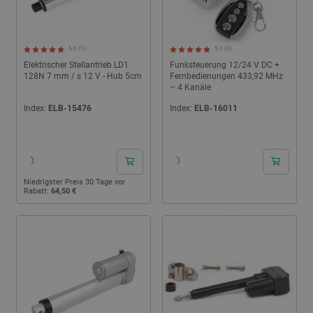
5.0 (1)
5.0 (8)
Elektrischer Stellantrieb LD1
Funksteuerung 12/24 V DC +
128N 7 mm / s 12 V - Hub 5cm
Fernbedienungen 433,92 MHz
– 4 Kanäle
Index:
ELB-15476
Index:
ELB-16011
24h
24h
Niedrigster Preis 30 Tage vor
Rabatt:
64,50 €