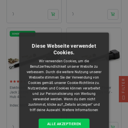
24h
24h
SONDERANGEBOTE
Diese Webseite verwendet
Cookies.
Wir verwenden Cookies, um die
Benutzerfreundlichkeit unserer Website zu
verbessern. Durch die weitere Nutzung unserer
Webseite stimmen Sie der Verwendung von
FILTER
4.5 (6)
4.8 (23)
Cookies gemäß unserer Cookie-Richtlinie zu.
Elektroantrieb Super Power
Elektroantrieb Super Power
Nutzerdaten und Cookies können verarbeitet
Jack 2000N 7,5mm/s 12V -
Jack 2000N 7,5mm/s 12V -
und zur Personalisierung von Werbung
Hub 44cm
Hub 61cm
verwendet werden. Wenn du dem nicht
zustimmst, klicke auf „Details anzeigen“ und
Index:
MOT-05365
Index:
MOT-05366
triff deine Auswahl.
Weitere Informationen
24h
24h
ALLE AKZEPTIEREN