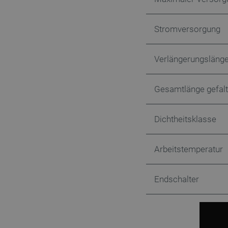
LaSID
Stromversorgung
_smvs
critCartData
Verlängerungsläng
Gesamtlänge gefalt
PHPSESSID
Dichtheitsklasse
Arbeitstemperatur
_lb_ccc
Endschalter
Storage declaration
Name