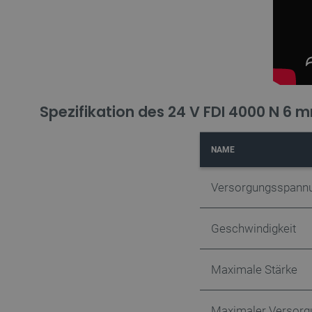
critAccountId
PrestaShop-[abcdef0123456
Spezifikation des 24 V FDI 4000 N 6 m
LaVisitorId_Ym90bGFuZC5
critData
NAME
_lb
Versorgungsspann
Geschwindigkeit
CookieScriptConsent
Maximale Stärke
isListDisplay
Maximaler Versor