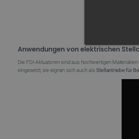
Anwendungen von elektrischen Stella
UNBEDING
Die FDI-Aktuatoren sind aus hochwertigen Materialien g
eingesetzt, sie eignen sich auch als
Stellantriebe für 
Unbedingt erforderliche Coo
die unbedingt erforderliche
Name
VISITOR_PRIVACY_METAD