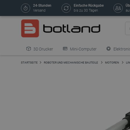
24-Stunden
Einfache Rückgabe
Üb
Versand
bis zu 30 Tagen
au
3D Drucker
Mini-Computer
Elektroni
STARTSEITE
ROBOTER UND MECHANISCHE BAUTEILE
MOTOREN
LI