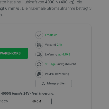
ator hat eine Hubkraft von
4000 N (400 kg)
, die
ägt
6 mm/s
. Die maximale Stromaufnahme beträgt 3
m.
Erhältlich
Versand
24h
N WARENKORB
Lieferung
ab 4,99 €
30 Tage
Rückgaberecht
PayPal Bezahlung
Menge prüfen
DI 4000N 6mm/s 24V - Verlängerung:
40 CM
60 CM