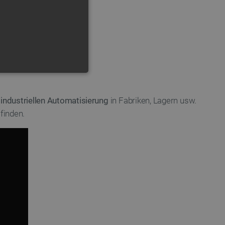
FUNKTIONALITÄT
r
industriellen Automatisierung
in Fabriken, Lagern usw.
finden.
 die Kontoverwaltung. Ohne
 der Einwilligungs- und
rs für ihre Interaktion mit
die Einwilligung des
e Datenschutzrichtlinien
en, dass ihre Präferenzen in
n.