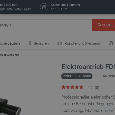
er 1 000 000
Kostenlose Lieferung
sgeführte Bestellungen
ab 100 Euro
SUCHE
sche Bauteile
Sensoren
Roboter und Mechanik
NEARE ANTRIEBE
Elektroantrieb F
Index:
ELB-15886
EAN:
59
4.9
(
8
)
Professioneller elektrischer 
an raue Betriebsbedingungen. 
hochwertige Materialien, pe