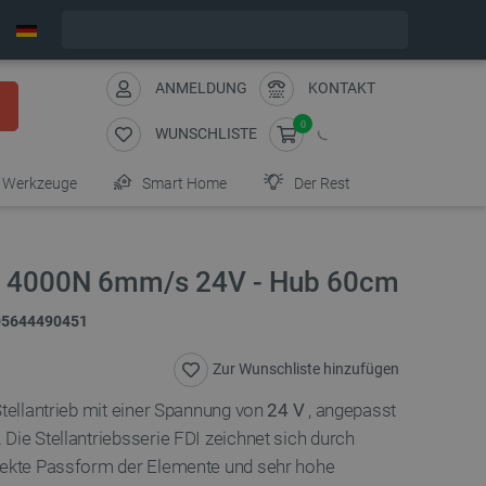
Bestelle in:
5
:
23
:
54
, und wir versenden heute!
ANMELDUNG
KONTAKT
0
WUNSCHLISTE
Werkzeuge
Smart Home
Der Rest
DI 4000N 6mm/s 24V - Hub 60cm
05644490451
Zur Wunschliste hinzufügen
Stellantrieb mit einer Spannung von
24 V
, angepasst
Die Stellantriebsserie FDI zeichnet sich durch
rfekte Passform der Elemente und sehr hohe