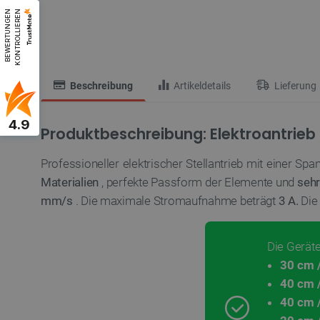
B
E
W
E
R
T
U
N
G
E
N
K
O
N
T
R
O
L
L
I
E
R
E
N
Beschreibung
Artikeldetails
Lieferung
4.9
Produktbeschreibung: Elektroantrieb
Professioneller elektrischer Stellantrieb mit einer Sp
Materialien
, perfekte Passform der Elemente und
sehr
mm/s
. Die maximale Stromaufnahme beträgt
3 A.
Die
Die Geräte
30 cm /
40 cm /
40 cm /