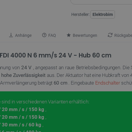
Hersteller:
Elektrobim
Anhänge
FAQ
Bewertungen
Rückgabe
 FDI 4000 N 6 mm/s 24 V - Hub 60 cm
annung von
24 V
, angepasst an raue Betriebsbedingungen. Die S
 hohe Zuverlässigkeit
aus. Der Aktuator hat eine Hubkraft von
 Armverlängerung beträgt
60 cm
. Eingebaute
Endschalter
schüt
 sind in verschiedenen Varianten erhältlich:
 20 mm / s / 150 kg
,
 20 mm / s / 150 kg
,
 30 mm / s / 60 kg
,