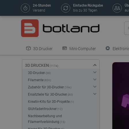
24-Stunden
Einfache Rückgabe
Üb
Versand
bis zu 30 Tagen
au
3D Drucker
Mini-Computer
Elektroni
3D DRUCKEN
1174
3D-Drucker
59
Filamente
800
Zubehör für 3D-Drucker
194
Ersatzteile für 3D-Drucker
80
Kreativ-Kits für 3D-Projekte
1
Glühfadentrockner
12
Nachbearbeitung und
Filamentverbindung
15