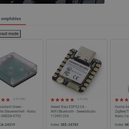
h empfohlen
trast mode
SONDERANGEBOT
4.9 (159)
4.9 (45)
istant Green -
Seeed Xiao ESP32-C6 -
Home Ass
nte Steuereinheit - Nabu
WiFi/Bluetooth - Seeedstudio
ZigBee/T
-GREEN-9703
113991254
Nabu Ca
CA-24319
Index:
SEE-24783
Index:
NC
ldschirm 7 '' 1024x600px für
Arduino Due ARM Cortex - A000062