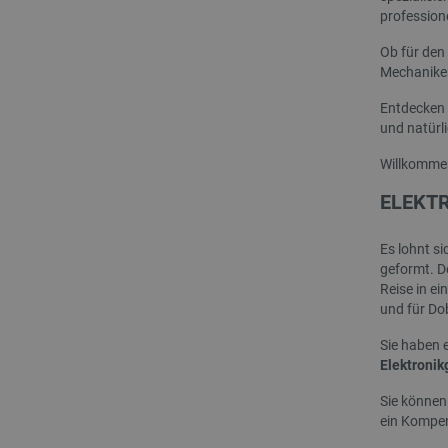
LaSID
professione
Ob für den 
_smvs
Mechaniker
critCartData
Entdecken 
und natürl
Willkommen
PHPSESSID
ELEKT
Es lohnt s
geformt. De
Reise in ei
_lb_ccc
und für Do
Sie haben 
Elektronik
Storage declaration
Sie können
ein Kompen
Name