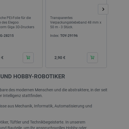
 für das aktuell in der
rt. Es spielt eine
onalitäten im
he PEI-Folie für die
Transparentes
Laserpoin
ngen und Kontomanagement
e des Elegoo
Verpackungsklebeband 48 mm x
4-in-1 – 
orm Giga 3D-Druckers
50 m - 3 Stück.
m – Qolt
es auf der PrestaShop-
G-28215
Index:
TOY-29196
Index:
NT
ich.
ennung des Besuchers.
ritische Nutzerdaten zu
tionalität der Website zu
Cena
Cena
 €
2,90 €
10,50
 Nutzererfahrung zu
ichszwecke verwendet, um
S UND HOBBY-ROBOTIKER
fragen in jeder
r gerichtet werden,
rerfahrung der Website
ifbare des modernen Menschen und die abstraktere, in der seit
Intelligenz stattfinden.
pt.com-Dienst verwendet,
für Besucher-Cookies zu
nntnisse aus Mechanik, Informatik, Automatisierung und
Cookie-Script.com muss
re Präferenzen für die
otiker, Tüftler und Technikbegeisterte. In unserem
.
und Bauteile, um Ihr anspruchsvolles Hobby oder