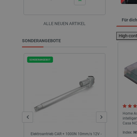
Für dic
ALLE NEUEN ARTIKEL
High-con
SONDERANGEBOTE
SONDERANGEBOT
AUSVERKAUF
SONDERANGEBOT
Home Ass
intellige
Casa NC
Index:
N
 mit
Elektroantrieb CAR + 1000N 10mm/s 12V -
IPS-LCD-Bi