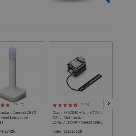
SONDERANGEBOT
SONDERANGEBOT
4.9 (57)
5 (38)
istant Connect ZBT-2 -
Xiao nRF52840 + Wio-SX1262
Seeed Xi
hread kompatibel -
Kit für Meshtastic -
WiFi/Blue
sa
LoRa/Bluetooth - Seeedstudio
1139911
102010710
A-27426
Index:
SEE-26528
Index:
SE
3D-Drucker - Creality K2 Pro Combo
Analoge Zeitschaltuhr