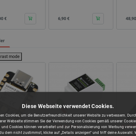
LattePanda
ndex:
DFR-06400
Index:
ARD-01214
Cena
Cena
00 €
6,90 €
48,90
eis 30 Tage
Niedrigster Preis 30 Tage
ler
:
33,60 €
vor Rabatt:
38,89 €
trast mode
Diese Webseite verwendet Cookies.
en Cookies, um die Benutzerfreundlichkeit unserer Website zu verbessern. Durch
rer Webseite stimmen Sie der Verwendung von Cookies gemäß unserer Cookie-R
4.9 (59)
4.8 (4)
 und Cookies können verarbeitet und zur Personalisierung von Werbung verwe
u dem nicht zustimmst, klicke auf „Details anzeigen“ und triff deine Auswahl.
ao ESP32-C3 -
RS485 zu Ethernet Konverter mit
Gravity -