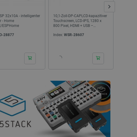
P 32x10A - intelligenter
10,1-Zoll-DP-CAPLCD-kapazitiver
Snapmake
er - Home
Touchscreen, LCD-IPS, 1280 x
NEU
NEU
nt/ESPHome
800 Pixel, HDMI + USB –
Waveshare 23739
O-28877
Index:
WSR-28607
Index:
SN
24h
24h
eSUN PLA+ Filament 1,75 mm 1 kg - Peak
Filament Creality Soley
Green
mm 1 kg - Fa
Index:
SUN-28267
Index:
CRL-2