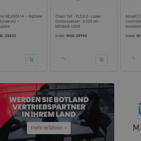
rol MLX90614 – digitaler
Chain ToF - VL53L0 - Laser-
boneIO ES
tursensor –
Distanzsensor - 3-200 cm -
Controll
NEU
ngslos
M5Stack U209
Assista
NC-28843
Index:
MSS-28994
Index:
BI
24h
24h
B-JTAG-Programmiergerät für
AURAPOL PLA Metallic-Filament 1,75 mm 1
 FPGA- und CPLD-Systeme
kg - Türkis
ndex:
ALX-29036
Index:
AUP-28504