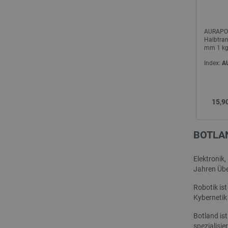
critAccountId
AURAPO
Halbtran
mm 1 kg 
PrestaShop-[abcdef0123456
Index:
A
LaVisitorId_Ym90bGFuZC5
critData
Cena
15,9
_lb
BOTLAN
Elektronik
Jahren Übe
CookieScriptConsent
Robotik ist
Kybernetik
isListDisplay
Botland ist
spezialisie