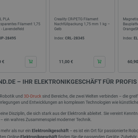
botland.de
9 Minuten
Mit diesem Cookie wird eine Kennung
41 Sekunden
Website eingeloggte Konto gespeiche
entscheidende Rolle, um Kernfunkti
L PLA
Creality CR-PETG Filament
Magnetisc
Zusammenhang mit Benutzersitzu
Datenschutzerklärung von Google
sparentes Filament 1,75
Nachfüllpackung 1,75 mm 1 kg –
Bauplatt
zu ermöglichen.
- Lavendelfeld
Gelb
OrangeSt
789]{32}
.botland.de
2 Wochen 6
Dieses Cookie ist für den Betrieb d
UP-28495
Index:
CRL-28345
Index:
EL
Tage
Engine basierenden Shops erforderl
sYWRlc2suY29tLw
.botland.de
Sitzung
Dieses Cookie dient der Wiedererk
botland.de
9 Minuten
Dieses Cookie wird verwendet, um k
46 Sekunden
Cena
speichern, um die Leistung und Funk
Cena
0 €
11,00 €
60,90
verbessern und eine personalisierte
gewährleisten.
.botland.de
Sitzung
Dieses Cookie wird für Lastausgle
D.DE – IHR ELEKTRONIKGESCHÄFT FÜR PROFI
sicherzustellen, dass Web-Seiten-An
Browsersitzung auf denselben Serve
wodurch die Leistung und die Nutze
verbessert werden.
, Robotik und
3D-Druck
sind Bereiche, die zwei Welten verbinden – die gre
rlegungen und Entwicklungen an komplexen Technologien wie künstlicher 
CookieScript
2 Monate 4
Dieses Cookie wird vom Cookie-Scri
botland.de
Wochen
um die Einwilligungseinstellungen 
 eine Disziplin, die sich stark aus der Elektronik ableitet. Sie vereint Ke
speichern. Das Cookie-Banner von 
ordnungsgemäß funktionieren.
 – ein wahres Zusammenspiel moderner Technik.
botland.de
Sitzung
Dieses Cookie wird verwendet, um Ih
 mehr als nur ein
Elektronikgeschäft
– es ist ein Ort für passionierte Rob
Anzeige von Produkten zu speichern
rten Online-
Elektronikgeschäft
finden Sie die passenden Geräte, Zubehör 