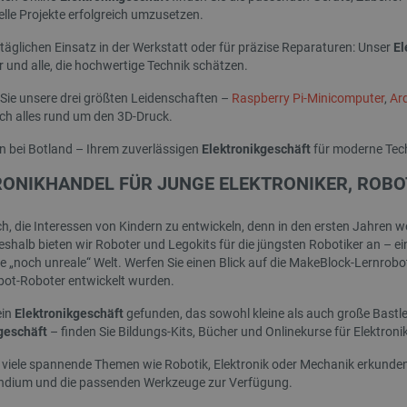
Quality Unit
Sitzung
Dieses Cookie wird verwendet, um V
lle Projekte erfolgreich umzusetzen.
LLC
und anonyme Benutzer-Sitzungsinfo
botland.de
täglichen Einsatz in der Werkstatt oder für präzise Reparaturen: Unser
El
.botland.de
59 Minuten
Dieses Cookie wird verwendet, um 
 und alle, die hochwertige Technik schätzen.
49 Sekunden
Seitenanforderungen zu verwalten.
botland.de
9 Minuten
Dieses Cookie wird verwendet, um s
Sie unsere drei größten Leidenschaften –
Raspberry Pi-Minicomputer
,
Ar
50 Sekunden
der Inhalt des Einkaufswagens nich
ich alles rund um den 3D-Druck.
durch verschiedene Seiten des Shop
den Shop verlässt und später zurüc
 bei Botland – Ihrem zuverlässigen
Elektronikgeschäft
für moderne Tec
PHP.net
Sitzung
Cookie, das von Anwendungen generi
botland.de
Sprache basieren. Dies ist eine al
RONIKHANDEL FÜR JUNGE ELEKTRONIKER, ROBO
Verwalten von Benutzersitzungsvari
Normalerweise handelt es sich um ei
Zahl. Die Art und Weise, wie sie ver
Site spezifisch sein. Ein gutes Beisp
ich, die Interessen von Kindern zu entwickeln, denn in den ersten Jahre
Beibehaltung des Anmeldestatus fü
shalb bieten wir Roboter und Legokits für die jüngsten Robotiker an – ein
den Seiten.
ne „noch unreale“ Welt. Werfen Sie einen Blick auf die MakeBlock-Lernrobot
.botland.de
1 Jahr
Dieses Cookie dient dazu, die Einwil
bot-Roboter entwickelt wurden.
Verwendung von Cookies auf der We
Einhaltung gesetzlicher Anforderun
ein
Elektronikgeschäft
gefunden, das sowohl kleine als auch große Bastle
eine Einwilligung für bestimmte Ka
erhalten.
geschäft
– finden Sie Bildungs-Kits, Bücher und Onlinekurse für Elektronik
 viele spannende Themen wie Robotik, Elektronik oder Mechanik erkunden,
dium und die passenden Werkzeuge zur Verfügung.
Storage type