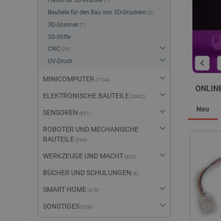
Harze für 3D-Drucker
1
Bauteile für den Bau von 3D-Druckern
5
3D-Scanner
7
3D-Stifte
CNC
29
UV-Druck
MINICOMPUTER
1104
ONLIN
ELEKTRONISCHE BAUTEILE
2932
Neu
SENSOREN
851
ROBOTER UND MECHANISCHE
BAUTEILE
394
WERKZEUGE UND MACHT
402
BÜCHER UND SCHULUNGEN
3
SMART HOME
478
SONSTIGES
208