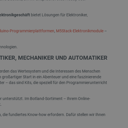
erkäufe in Google Analytics
rmationen zu verfolgen.
ektronikgeschäft
bietet Lösungen für Elektroniker,
Benutzersitzungsstatus über
icherzustellen, dass sich
duino-Programmierplattformen
,
M5Stack-Elektronikmodule
–
t ändert, wenn der Benutzer
s navigiert oder wenn er
kkehrt.
hnologien.
ert wird, die auf der PHP-
lgemeine Kennung, die zum
TIKER, MECHANIKER UND AUTOMATIKER
ablen verwendet wird.
ne zufällig generierte
wendet wird, kann für die
iel ist jedoch die
n werden das Wertesystem und die Interessen des Menschen
r einen Benutzer zwischen
 großartiger Start in ein Abenteuer und eine faszinierende
er – das sind Kits, die speziell für den Programmierunterricht
ligung des Nutzers zur
bsite zu speichern und die
gen zu gewährleisten, um
r unterstützt. Im Botland-Sortiment – Ihrem Online-
tegorien von Cookies zu
.
 die fundiertes Know-how erfordern. Dafür stellen wir Ihnen
Beschreibung