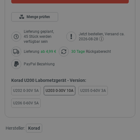
Menge prüfen
Lieferung geplant,
Jetzt bestellen, Versand ca.
45 Stück werden
i
2026-08-28
verfügbar sein
Lieferung
ab 4,99 €
30 Tage
Rückgaberecht
PayPal Bezahlung
Korad U200 Labornetzgerät - Version:
U202 0-30V 5A
U203 0-30V 10A
U205 0-60V 3A
U206 0-60V 5A
Hersteller:
Korad