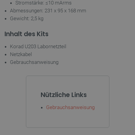
Stromstärke: ≤10 mArms
Abmessungen: 231 x 95 x 168 mm
critCartData
botland.de
9
50
Gewicht: 2,5 kg
Inhalt des Kits
Korad U203 Labornetzteil
Netzkabel
PHPSESSID
PHP.net
botland.de
Gebrauchsanweisung
Nützliche Links
Gebrauchsanweisung