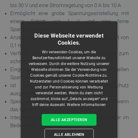
bis 30 V und eine Stromregelung von 0 A bis 10 A
Ermöglicht eine grobe Spannungseinstellung mit
einem Schritt von 1 V und eine feine
Spannungseinstellung von 0,01 V bis 0,1 V
Diese Webseite verwendet
Anzeige des Stromwertes mit einer Genauigkeit von
Cookies.
0,1 mA
Wir verwenden Cookies, um die
Verfügt über zwei 24-W-USB-Anschlüsse zum
Benutzerfreundlichkeit unserer Website zu
schnellen Aufladen von Geräten
verbessern. Durch die weitere Nutzung unserer
Eingebautes LED-Display zur Anzeige der aktuellen
Webseite stimmen Sie der Verwendung von
Cookies gemäß unserer Cookie-Richtlinie zu.
Spannungs-, Strom- und Leistungswerte
Nutzerdaten und Cookies können verarbeitet
Ist mit Überlast- und Übertemperaturschutz
und zur Personalisierung von Werbung
ausgestattet
verwendet werden. Wenn du dem nicht
zustimmst, klicke auf „Details anzeigen“ und
Speichert die eingestellten Parameterwerte, wenn
triff deine Auswahl.
Weitere Informationen
das Gerät ausgeschaltet wird
Integrierte ON/OFF- und OCP-Ausgangsschalter im
ALLE AKZEPTIEREN
Bedienfeld
ALLE ABLEHNEN