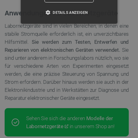
Anwendungen für Labornetzgeräte
DETAILS ANZEIGEN
Labornetzgeräte sind in vielen Bereichen, in denen eine
UNBEDINGT ERFORDERLICH
stabile Stromquelle erforderlich ist, ein unverzichtbares
PERFORMANCE
Hilfsmittel.
Sie werden zum Testen, Entwerfen und
Reparieren von elektronischen Geräten verwendet.
Sie
TARGETING
sind unter anderem in Forschungslabors nützlich, wo sie
für verschiedene Arten von Experimenten eingesetzt
FUNKTIONALITÄT
werden, die eine präzise Steuerung von Spannung und
Strom erfordern. Darüber hinaus werden sie auch in der
Elektronikindustrie und in Werkstätten zur Diagnose und
Reparatur elektronischer Geräte eingesetzt.
Unbedingt erforderlich
Performance
Targeting
Funktionalität
Sehen Sie sich die anderen
Modelle der
Unbedingt erforderliche Cookies ermöglichen
wesentliche Kernfunktionen der Website wie die
Labornetzgeräte
in unserem Shop an!
Benutzeranmeldung und die Kontoverwaltung.
Ohne die unbedingt erforderlichen Cookies kann