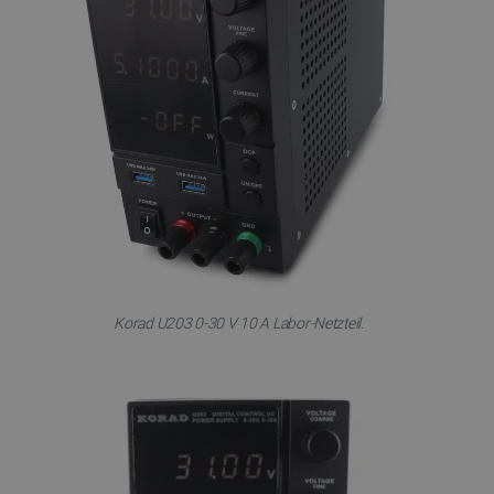
Korad U203 0-30 V 10 A Labor-Netzteil.