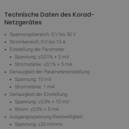
Technische Daten des Korad-
CookieScriptConsent
CookieScript
2 
Netzgerätes
botland.de
Spannungsbereich: 0 V bis 30 V
Strombereich: 0 V bis 10 A
Einstellung der Parameter
Spannung: ≤0,01% + 2 mV
isListDisplay
botland.de
Stromstärke: ≤0,1% + 5 mA
Genauigkeit der Parametereinstellung:
Spannung: 10 mV
LaSID
Quality Unit
Stromstärke: 1 mA
LLC
Genauigkeit der Einstellung:
botland.de
Spannung: ≤0,5% + 10 mV
Strom: ≤0,5% + 5 mA
_smvs
.botland.de
59
Ausgangsspannung Restwelligkeit:
49
Spannung: ≤20 mVrms