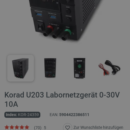
Korad U203 Labornetzgerät 0-30V
10A
Index:
KOR-24359
EAN:
5904422386511
Zur Wunschliste hinzufügen
(
70
)
5