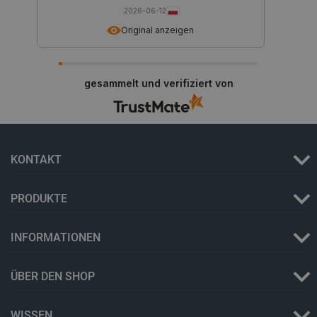
2026-06-12
_smvs
.botland.de
59
49
Original anzeigen
critCartData
botland.de
9
gesammelt und verifiziert von
50
KONTAKT
PHPSESSID
PHP.net
PRODUKTE
botland.de
INFORMATIONEN
ÜBER DEN SHOP
WISSEN