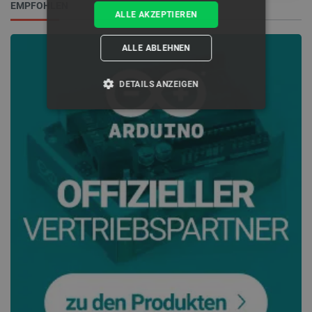
EMPFOHLEN
ALLE AKZEPTIEREN
ALLE ABLEHNEN
DETAILS ANZEIGEN
UNBEDINGT ERFORDERLICH
PERFORMANCE
TARGETING
FUNKTIONALITÄT
Unbedingt erforderlich
Performance
Targeting
Funktionalität