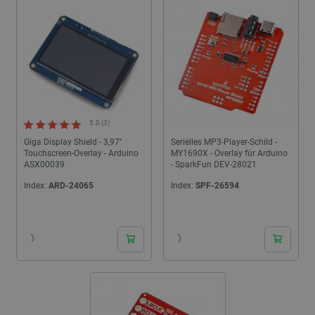
Dateiqualität bieten Klang. Der Botland-Shop bietet spezielle
Arduino Shield-Overlays an, mit denen Sie die meisten der oben
beschriebenen Aufgaben ausführen können.
5.0 (3)
Giga Display Shield - 3,97''
Serielles MP3-Player-Schild -
Touchscreen-Overlay - Arduino
MY1690X - Overlay für Arduino
ASX00039
- SparkFun DEV-28021
Index:
ARD-24065
Index:
SPF-26594
24h
24h