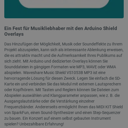
Unbedingt erforderliche Cookies ermöglichen
wesentliche Kernfunktionen der Website wie die
Benutzeranmeldung und die Kontoverwaltung.
Ohne die unbedingt erforderlichen Cookies kann
die Website nicht ordnungsgemäß verwendet
Ein Fest für Musikliebhaber mit den Arduino Shield
werden.
Overlays
Anbieter
/
Name
Ab
Domäne
Das Hinzufügen der Möglichkeit, Musik oder Soundeffekte zu Ihrem
VISITOR_PRIVACY_METADATA
YouTube
5 
Projekt abzuspielen, kann sich als interessante Ablenkung erweisen,
.youtube.com
die es attraktiv macht und die Aufmerksamkeit Ihres Publikums auf
sich zieht. Mit Arduino und dedizierten Overlays können Sie
Sounddateien in gängigen Formaten wie MP3, WAVE oder WMA
abspielen. Waveshare Music Shield VS1053B MP3 ist eine
hervorragende Lösung für diesen Zweck. Legen Sie einfach die SD-
Karte ein und verbinden Sie das Modul mit externen Lautsprechern
oder Kopfhörern. Mit Tasten und Reglern können Sie Dateien zum
Abspielen auswählen und Klangparameter anpassen, wie z. B. die
Ausgangslautstärke oder die Verstärkung einzelner
Frequenzbänder. Andererseits ermöglicht Ihnen das MIDI KIT Shield
von SparkFun, einen Sound-Synthesizer und einen Step-Sequenzer
critAccountId
botland.de
9
41
zu bauen. Ein Konzert auf einem selbst gebauten Instrument
spielen? Unbezahlbare Erfahrung!