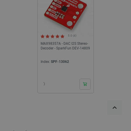
5.0 (4)
MAX98357A - DAC I2S Stereo-
Decoder - SparkFun DEV-14809
Index:
SPF-13062