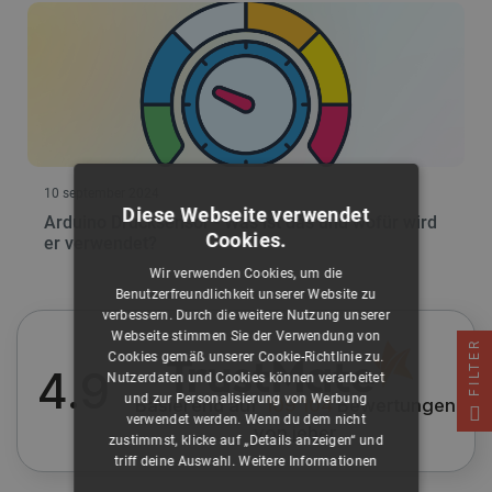
10 september 2024
Diese Webseite verwendet
Arduino Drucksensor - Was ist das und wofür wird
Cookies.
er verwendet?
Wir verwenden Cookies, um die
Benutzerfreundlichkeit unserer Website zu
verbessern. Durch die weitere Nutzung unserer
Webseite stimmen Sie der Verwendung von
FILTER
Cookies gemäß unserer Cookie-Richtlinie zu.
4.9
Nutzerdaten und Cookies können verarbeitet
und zur Personalisierung von Werbung
Basierend auf
109 104
Bewertungen
verwendet werden. Wenn du dem nicht
von jeher
zustimmst, klicke auf „Details anzeigen“ und
triff deine Auswahl.
Weitere Informationen