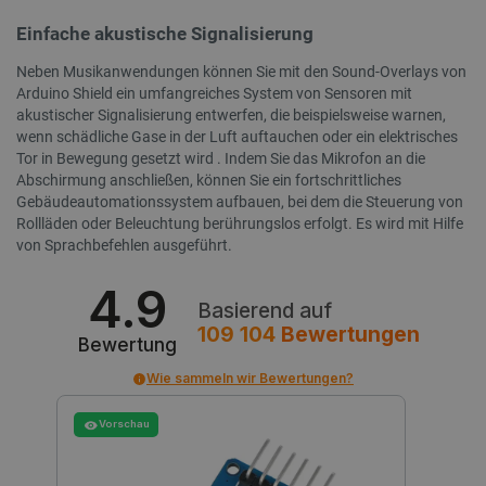
Datenschutzerklärung von Google
Einfache akustische Signalisierung
Neben Musikanwendungen können Sie mit den Sound-Overlays von
Arduino Shield ein umfangreiches System von Sensoren mit
akustischer Signalisierung entwerfen, die beispielsweise warnen,
PrestaShop-[abcdef0123456789]{32}
.botland.de
2 
wenn schädliche Gase in der Luft auftauchen oder ein elektrisches
Tor in Bewegung gesetzt wird . Indem Sie das Mikrofon an die
Abschirmung anschließen, können Sie ein fortschrittliches
Gebäudeautomationssystem aufbauen, bei dem die Steuerung von
LaVisitorId_Ym90bGFuZC5sYWRlc2suY29tLw
.botland.de
Rollläden oder Beleuchtung berührungslos erfolgt. Es wird mit Hilfe
von Sprachbefehlen ausgeführt.
critData
botland.de
9
4.9
46
Basierend auf
109 104
Bewertungen
Bewertung
Wie sammeln wir Bewertungen?
Vorschau
_lb
.botland.de