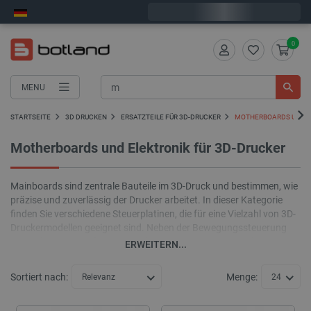
Wir verschicken am Montag
0
MENU
STARTSEITE
3D DRUCKEN
ERSATZTEILE FÜR 3D-DRUCKER
MOTHERBOARDS UND E
Motherboards und Elektronik für 3D-Drucker
Mainboards sind zentrale Bauteile im 3D-Druck und bestimmen, wie
präzise und zuverlässig der Drucker arbeitet. In dieser Kategorie
finden Sie verschiedene Steuerplatinen, die für eine Vielzahl von 3D-
Druckermodellen geeignet sind. Neben der Bewegungssteuerung
übernehmen sie Aufgaben wie die Temperaturregelung, die
ERWEITERN...
Datenverarbeitung und die Gerätesteuerung. Wer ein Mainboard
austauschen oder aufrüsten will, findet hier passende Modelle mit
Sortiert nach:
Menge:
Relevanz
24
technischer Dokumentation und schneller Verfügbarkeit.