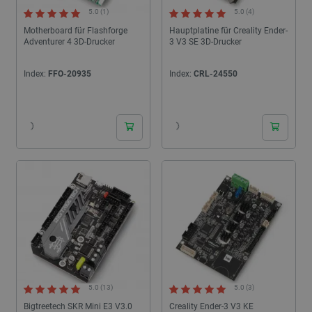
5.0 (1)
5.0 (4)
Motherboard für Flashforge
Hauptplatine für Creality Ender-
Adventurer 4 3D-Drucker
3 V3 SE 3D-Drucker
Index:
FFO-20935
Index:
CRL-24550
24h
24h
5.0 (13)
5.0 (3)
Bigtreetech SKR Mini E3 V3.0
Creality Ender-3 V3 KE