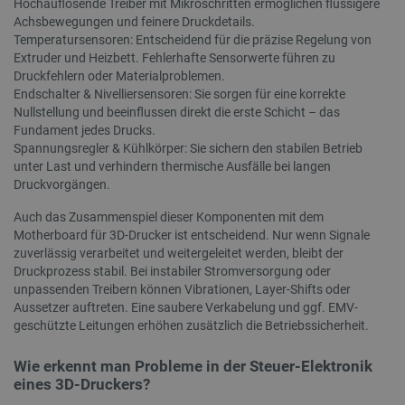
Hochauflösende Treiber mit Mikroschritten ermöglichen flüssigere
ver
wird all
Bes
Achsbewegungen und feinere Druckdetails.
_clsk
Microsoft
1 Tag
Dieses 
angenom
Blog
botland.de
Microso
die Sync
Temperatursensoren: Entscheidend für die präzise Regelung von
zähl
Softwar
über viel
Extruder und Heizbett. Fehlerhafte Sensorwerte führen zu
verwend
verschie
wp-
OnTheGoSystems
Sitzung
Spei
über di
Druckfehlern oder Materialproblemen.
Microsof
wpml_current_language
Ltd.
Spr
speiche
hinweg mö
Endschalter & Nivelliersensoren: Sie sorgen für eine korrekte
botland.de
Sta
Seitena
um die
dies
einzige
Nullstellung und beeinflussen direkt die erste Schicht – das
Benutzer
ang
Analys
ermöglic
Fundament jedes Drucks.
fes
kombini
Spannungsregler & Kühlkörper: Sie sichern den stabilen Betrieb
das
_fbp
Meta Platform
2 Monate 4
Wird von
die 
_gat
Google
58 Sekunden
Dieser 
Inc.
Wochen
verwende
unter Last und verhindern thermische Ausfälle bei langen
AJA
LLC
Google 
.botland.de
Reihe vo
Druckvorgängen.
akti
.botland.de
verknüp
Werbepro
Coo
Dokumen
liefern, z
Benu
Drossel
Gebote v
Auch das Zusammenspiel dieser Komponenten mit dem
die
Anforde
Werbekun
Motherboard für 3D-Drucker ist entscheidend. Nur wenn Signale
sind
wodurch
auf We
zuverlässig verarbeitet und weitergeleitet werden, bleibt der
__Secure-
.youtube.com
5 Monate 4
Das Cook
Datena
ROLLOUT_TOKEN
Wochen
ROLLOU
Druckprozess stabil. Bei instabiler Stromversorgung oder
eingesc
wird von
unpassenden Treibern können Vibrationen, Layer-Shifts oder
verwende
_clck
.botland.de
11 Monate 4
Dieses 
schrittwe
Aussetzer auftreten. Eine saubere Verkabelung und ggf. EMV-
Wochen
um Nutz
Einführu
geschützte Leitungen erhöhen zusätzlich die Betriebssicherheit.
das Eng
Funktion
Website
Updates z
Nutzere
Mit dies
Wie erkennt man Probleme in der Steuer-Elektronik
Funktio
können N
verbess
bestimm
eines 3D-Druckers?
Testgrup
_ga
Google
1 Jahr 1
Dieser 