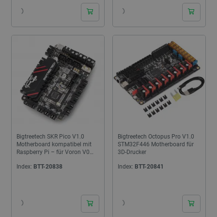
Bigtreetech SKR Pico V1.0
Bigtreetech Octopus Pro V1.0
Motherboard kompatibel mit
STM32F446 Motherboard für
Raspberry Pi – für Voron V0
3D-Drucker
3D-Drucker
Index:
BTT-20838
Index:
BTT-20841
24h
24h