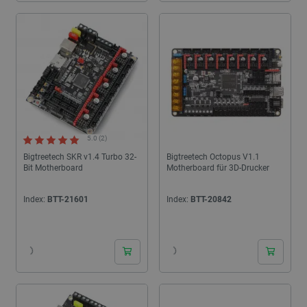
5.0 (2)
Bigtreetech SKR v1.4 Turbo 32-
Bigtreetech Octopus V1.1
Bit Motherboard
Motherboard für 3D-Drucker
Index:
BTT-21601
Index:
BTT-20842
24h
24h