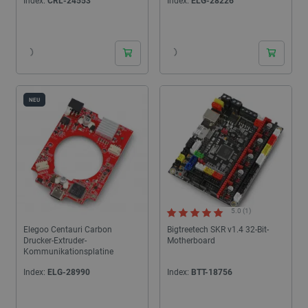
Index:
CRL-24553
Index:
ELG-28226
24h
24h
NEU
5.0 (1)
Elegoo Centauri Carbon
Bigtreetech SKR v1.4 32-Bit-
Drucker-Extruder-
Motherboard
Kommunikationsplatine
Index:
ELG-28990
Index:
BTT-18756
24h
24h