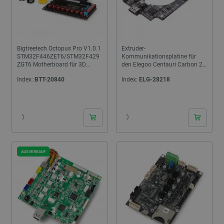
Bigtreetech Octopus Pro V1.0.1
Extruder-
STM32F446ZET6/STM32F429
Kommunikationsplatine für
ZGT6 Motherboard für 3D
den Elegoo Centauri Carbon 2
Drucker
3D-Drucker
Index:
BTT-20840
Index:
ELG-28218
24h
24h
AUSVERKAUF