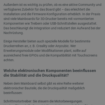
_cltk
Sitzungsspeicher
Außerdem ist es wichtig zu prüfen, ob es eine aktive Community und
_smvc
Lokaler Speicher
verfügbares Zubehör für das Board gibt – das erleichtert die
Installation und die Firmware-Konfiguration erheblich. In der Praxis
cartSkuToUrl
Lokaler Speicher
sind viele Mainboards für 3D-Drucker bereits mit vormontierten
_uetvid_exp
Lokaler Speicher
Komponenten wie Treibern oder USB-Schnittstellen ausgestattet.
Das beschleunigt die Integration und reduziert den Aufwand bei der
_uetsid
Lokaler Speicher
Nachrüstung.
luigis.env.v2.159265-309907
Sitzungsspeicher
Einige Hersteller bieten auch spezielle Modelle für bestimmte
Druckerreihen an, z. B. Creality oder Anycubic. Wer
Erweiterungsmodule oder Modifikationen plant, sollte auf
ausreichend freie GPIOs und die Kompatibilität mit Touchscreens
achten.
Anbieter
/
Name
Ablaufdatum
Bes
Domäne
Anbieter
/
Name
Ablaufdatum
Beschr
Domäne
Welche elektronischen Komponenten beeinflussen
smvr
.botland.de
1 Jahr 1
Die
Anbieter
/
Name
Ablaufdatum
Beschrei
Monat
ver
smuuid
.botland.de
1 Jahr 1
Dieses 
die Stabilität und die Druckqualität?
Domäne
Ben
Monat
um das 
und
die Int
MUID
Microsoft
1 Jahr 4
Dieses C
Neben dem Mainboard selbst gibt es eine Reihe weiterer
Sit
zu verfo
Corporation
Wochen
von Micro
zu 
Analyse
elektronischer Bauteile, die die Druckqualität maßgeblich
.bing.com
als einde
Ben
Web-Ve
Benutzer
beeinflussen:
pers
Benutze
verwende
Surf
Nutzere
durch ei
Websit
Schrittmotortreiber: Sie steuern die Motorbewegungen.
Microsoft
pvc_visits[0]
botland.de
1 Tag
Die
verbess
festgeleg