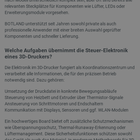
relevanten Steckplätze für Komponenten wie Lüfter, LEDs oder
critCartData
botland.de
9
50
Erweiterungsmodule vorgesehen.
BOTLAND unterstützt seit Jahren sowohl private als auch
professionelle Anwender mit einer breiten Auswahl geprüfter
Komponenten und schneller Lieferung.
Welche Aufgaben übernimmt die Steuer-Elektronik
eines 3D-Druckers?
PHPSESSID
PHP.net
botland.de
Die Elektronik im 3D-Drucker fungiert als Koordinationszentrum und
verarbeitet alle Informationen, die für den präzisen Betrieb
notwendig sind. Dazu gehören:
Umsetzung der Druckdatei in konkrete Bewegungsabläufe
Steuerung von Heizbett und Extruder über Thermistor-Signale
Ansteuerung von Schrittmotoren und Endschaltern
Kommunikation mit Displays, Sensoren und ggf. WLAN-Modulen
Ein hochwertiges Board bietet oft zusätzliche Schutzmechanismen
wie Überspannungsschutz, Thermal-Runaway-Erkennung oder
Lüftermanagement. Diese Sicherheitsfunktionen schützen sowohl
das Gerät als auch das Material. In modernen Motherboards für 3D-