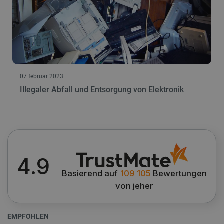
werden.
Anbieter
/
Name
Ab
Domäne
VISITOR_PRIVACY_METADATA
YouTube
5 
.youtube.com
07 februar 2023
Illegaler Abfall und Entsorgung von Elektronik
critAccountId
botland.de
9
4.9
41
Basierend auf
109 105
Bewertungen
von jeher
Datenschutzerklärung von Google
EMPFOHLEN