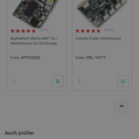
5.0 (1)
5.0 (7)
Bigtreetech Manta M4P V2.1
Creality Ender-3-Mainboard
Motherboard für 3D-Drucker
Index:
BTT-22252
Index:
CRL-15771
24h
Auch prüfen