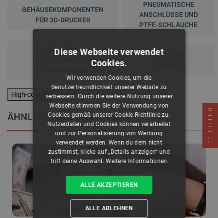
PNEUMATISCHE
GEHÄUSEKOMPONENTEN
ANSCHLÜSSE UND
FÜR 3D-DRUCKER
PTFE-SCHLÄUCHE
STEPSTICK -
Diese Webseite verwendet
SONSTIGE
SCHRITTMOTOR-
Cookies.
ELEMENTE
STEUERUNGEN
Wir verwenden Cookies, um die
Benutzerfreundlichkeit unserer Website zu
High-contrast mode
verbessern. Durch die weitere Nutzung unserer
Webseite stimmen Sie der Verwendung von
FILTER
ÄHNLICHE BLOG-ARTIKEL
Cookies gemäß unserer Cookie-Richtlinie zu.
Nutzerdaten und Cookies können verarbeitet
und zur Personalisierung von Werbung
verwendet werden. Wenn du dem nicht
zustimmst, klicke auf „Details anzeigen“ und
triff deine Auswahl.
Weitere Informationen
ALLE AKZEPTIEREN
ALLE ABLEHNEN