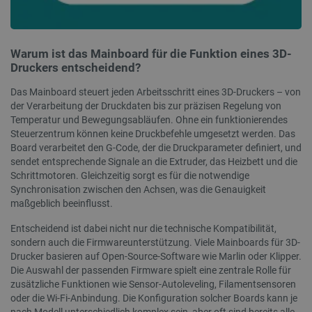
CookieScriptConsent
CookieScript
2 
botland.de
Warum ist das Mainboard für die Funktion eines 3D-
Druckers entscheidend?
Das Mainboard steuert jeden Arbeitsschritt eines 3D-Druckers – von
der Verarbeitung der Druckdaten bis zur präzisen Regelung von
Temperatur und Bewegungsabläufen. Ohne ein funktionierendes
Steuerzentrum können keine Druckbefehle umgesetzt werden. Das
isListDisplay
botland.de
Board verarbeitet den G-Code, der die Druckparameter definiert, und
sendet entsprechende Signale an die Extruder, das Heizbett und die
Schrittmotoren. Gleichzeitig sorgt es für die notwendige
Synchronisation zwischen den Achsen, was die Genauigkeit
LaSID
Quality Unit
maßgeblich beeinflusst.
LLC
botland.de
Entscheidend ist dabei nicht nur die technische Kompatibilität,
sondern auch die Firmwareunterstützung. Viele Mainboards für 3D-
Drucker basieren auf Open-Source-Software wie Marlin oder Klipper.
_smvs
.botland.de
59
Die Auswahl der passenden Firmware spielt eine zentrale Rolle für
49
zusätzliche Funktionen wie Sensor-Autoleveling, Filamentsensoren
oder die Wi-Fi-Anbindung. Die Konfiguration solcher Boards kann je
nach Modell unterschiedlich komplex sein, aber oft sind bereits alle