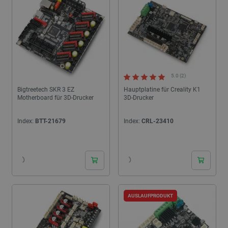
5.0 (2)
Bigtreetech SKR 3 EZ
Hauptplatine für Creality K1
Motherboard für 3D-Drucker
3D-Drucker
Index:
BTT-21679
Index:
CRL-23410
24h
24h
AUSLAUFPRODUKT