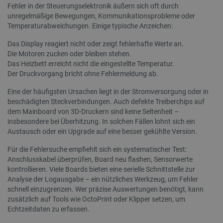
experime
Fehler in der Steuerungselektronik äußern sich oft durch
LLC
Monat
Zusamm
Funktion
.botland.de
Universa
zugewies
unregelmäßige Bewegungen, Kommunikationsprobleme oder
wichtig
beispiels
Temperaturabweichungen. Einige typische Anzeichen:
allgeme
Änderung
Analyse
Benutzer
Cookie 
oder am 
Das Display reagiert nicht oder zeigt fehlerhafte Werte an.
zwische
Das Präfi
Die Motoren zucken oder bleiben stehen.
untersc
gibt an, 
zufälli
Das Heizbett erreicht nicht die eingestellte Temperatur.
Cookie nu
Kundeni
sichere 
Der Druckvorgang bricht ohne Fehlermeldung ab.
zugewie
Verbindu
Seitena
übertrage
Website
Eine der häufigsten Ursachen liegt in der Stromversorgung oder in
die Daten
verwend
erhöht.
beschädigten Steckverbindungen. Auch defekte Treiberchips auf
Sitzung
dem Mainboard von 3D-Druckern sind keine Seltenheit –
Kampag
uid
.criteo.com
1 Jahr
Dieses Co
Analyse
eine eind
insbesondere bei Überhitzung. In solchen Fällen lohnt sich ein
zugewies
Austausch oder ein Upgrade auf eine besser gekühlte Version.
_gat_gtag_UA_19768503_13
.botland.de
1 Minute
Dieses 
maschine
Google 
Benutzer
Begrenz
sammelt 
Für die Fehlersuche empfiehlt sich ein systematischer Test:
(Drosse
Aktivität
Anschlusskabel überprüfen, Board neu flashen, Sensorwerte
verwend
Website.
können z
kontrollieren. Viele Boards bieten eine serielle Schnittstelle zur
_ga_L5TH73H2F6
.botland.de
1 Jahr 1
Dieses 
und Beric
Analyse der Logausgabe – ein nützliches Werkzeug, um Fehler
Monat
Analyti
an Dritte
schnell einzugrenzen. Wer präzise Auswertungen benötigt, kann
Sitzung
werden.
zusätzlich auf Tools wie OctoPrint oder Klipper setzen, um
_clsk
Microsoft
1 Tag
Dieses 
lbx_consent_cookie
botland.de
2 Monate 4
Dieses C
Echtzeitdaten zu erfassen.
.botland.de
Microso
Wochen
verwendet
Softwar
Produkte