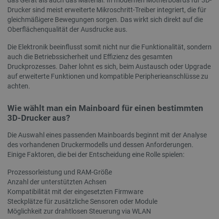
_lb_ccc
.botland.de
Drucker sind meist erweiterte Mikroschritt-Treiber integriert, die für
gleichmäßigere Bewegungen sorgen. Das wirkt sich direkt auf die
Oberflächenqualität der Ausdrucke aus.
Die Elektronik beeinflusst somit nicht nur die Funktionalität, sondern
auch die Betriebssicherheit und Effizienz des gesamten
Druckprozesses. Daher lohnt es sich, beim Austausch oder Upgrade
auf erweiterte Funktionen und kompatible Peripherieanschlüsse zu
achten.
Storage declaration
Wie wählt man ein Mainboard für einen bestimmten
Name
Storage type
3D-Drucker aus?
_uetvid
Lokaler Speicher
Die Auswahl eines passenden Mainboards beginnt mit der Analyse
lastExternalReferrer
Lokaler Speicher
des vorhandenen Druckermodells und dessen Anforderungen.
__ps_checkoutPayPalSdkInstance_storage__
Lokaler Speicher
Einige Faktoren, die bei der Entscheidung eine Rolle spielen:
lastExternalReferrerTime
Lokaler Speicher
Prozessorleistung und RAM-Größe
_uetsid_exp
Lokaler Speicher
Anzahl der unterstützten Achsen
Kompatibilität mit der eingesetzten Firmware
_gcl_ls
Lokaler Speicher
Steckplätze für zusätzliche Sensoren oder Module
lbx_ac_easystorage
Sitzungsspeicher
Möglichkeit zur drahtlosen Steuerung via WLAN