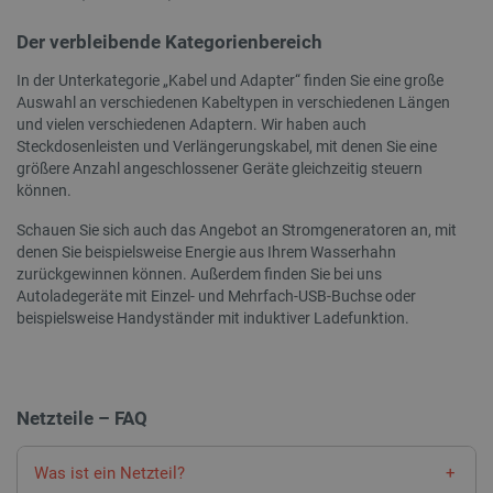
_gat_gtag_UA_19768503_13
.botland.de
1 Minute
Dieses 
maschine
Google
Benutzer
Der verbleibende Kategorienbereich
Begren
sammelt
(Dross
Aktivität
verwen
Website.
In der Unterkategorie „Kabel und Adapter“ finden Sie eine große
können z
Auswahl an verschiedenen Kabeltypen in verschiedenen Längen
_ga_L5TH73H2F6
.botland.de
1 Jahr 1
Dieses
und Beri
Monat
Analyt
an Dritt
und vielen verschiedenen Adaptern. Wir haben auch
Sitzung
werden.
Steckdosenleisten und Verlängerungskabel, mit denen Sie eine
_clsk
Microsoft
1 Tag
Dieses 
lbx_consent_cookie
botland.de
2 Monate 4
Dieses C
größere Anzahl angeschlossener Geräte gleichzeitig steuern
.botland.de
Microso
Wochen
verwende
können.
Softwar
Produkt
verwen
vorzusch
über di
denen de
Schauen Sie sich auch das Angebot an Stromgeneratoren an, mit
speich
interessi
denen Sie beispielsweise Energie aus Ihrem Wasserhahn
Seitena
könnte.
zurückgewinnen können. Außerdem finden Sie bei uns
einzige
Analys
_uetsid
Microsoft
1 Tag
Dieses C
Autoladegeräte mit Einzel- und Mehrfach-USB-Buchse oder
kombin
Corporation
von Bing
beispielsweise Handyständer mit induktiver Ladefunktion.
.botland.de
um zu b
_ga_KZMRWWSW9M
.botland.de
1 Jahr 1
Dieses 
welche A
Monat
um stat
geschalt
Nutzun
sollen, d
Besuch
Endbenutz
Website 
gtag_loaded
botland.de
4 Wochen 2
relevant
Mit di
Netzteile – FAQ
Tage
überwac
Analyse
__Secure-YNID
.youtube.com
5 Monate 4
Dieses C
wurden
Wochen
verwende
Was ist ein Netzteil?
eindeuti
_lb_id
.botland.de
1 Jahr
ID zu sp
Mit di