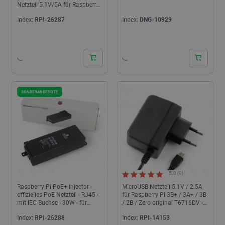
Netzteil 5.1V/5A für Raspberry
Pi 5 - weiß
Index:
RPI-26287
Index:
DNG-10929
24h
24h
SONDERANGEBOTE
5.0 (9)
Raspberry Pi PoE+ Injector -
MicroUSB Netzteil 5.1V / 2.5A
offizielles PoE-Netzteil - RJ45 -
für Raspberry Pi 3B+ / 3A+ / 3B
mit IEC-Buchse - 30W - für
/ 2B / Zero original T6716DV -
Raspberry Pi - schwarz
schwarz
Index:
RPI-26288
Index:
RPI-14153