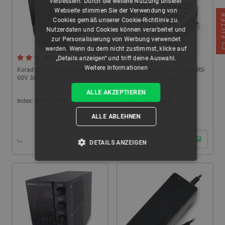
verbessern. Durch die weitere Nutzung unserer
Webseite stimmen Sie der Verwendung von
FIL
Cookies gemäß unserer Cookie-Richtlinie zu.
Nutzerdaten und Cookies können verarbeitet und
zur Personalisierung von Werbung verwendet
werden. Wenn du dem nicht zustimmst, klicke auf
4.5 (13)
5.0 (8)
„Details anzeigen“ und triff deine Auswahl.
Weitere Informationen
Korad U205 Labornetzgerät 0-
Montagenetzteil Mean Well RS-
60V 3A
15-5 - 5V / 3A / 15W
ALLE AKZEPTIEREN
Index:
KOR-24360
Index:
ZAS-05840
ALLE ABLEHNEN
24h
24h
DETAILS ANZEIGEN
UNBEDINGT ERFORDERLICH
PERFORMANCE
TARGETING
FUNKTIONALITÄT