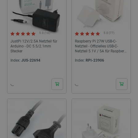
5.0 (18)
5.0 (77)
JustPi 12V/2.5A Netzteil für
Raspberry Pi 27W USB-C-
Arduino - DC 5.5/2.1mm
Netzteil - Offizielles USB-C-
Stecker
Netzteil 5.1V / 5A für Raspberry
Pi 5 - weiß
Index:
JUS-22694
Index:
RPI-23906
24h
24h