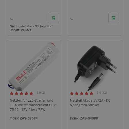
24h
24h
Niedrigster Preis 30 Tage vor
Rabatt:
24,55 €
5.0 (2)
5.0 (12)
Netzteil für LED-Streifen und
Netzteil Akyga 5V/2A - DC
LED-Streifen wasserdicht GPV-
5,5/2,1mm Stecker
75-12 - 12V / 6A / 72W
Index:
ZAS-08684
Index:
ZAS-04088
24h
24h