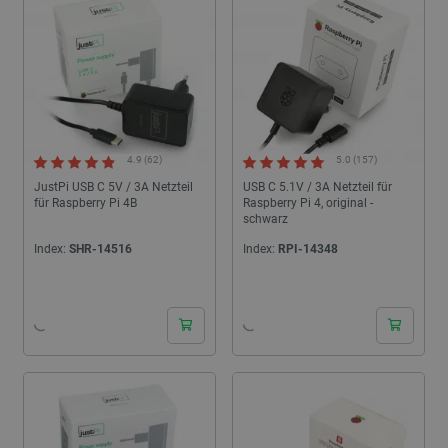
4.9 (62)
5.0 (157)
JustPi USB C 5V / 3A Netzteil
USB C 5.1V / 3A Netzteil für
für Raspberry Pi 4B
Raspberry Pi 4, original -
schwarz
Index:
SHR-14516
Index:
RPI-14348
24h
24h