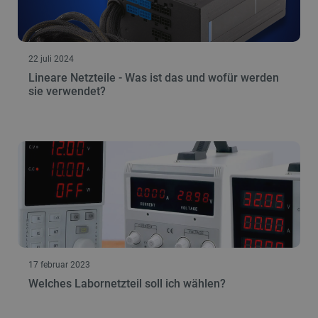
_lb
.botland.de
22 juli 2024
Lineare Netzteile - Was ist das und wofür werden
sie verwendet?
CookieScriptConsent
CookieScript
2
botland.de
17 februar 2023
isListDisplay
botland.de
Welches Labornetzteil soll ich wählen?