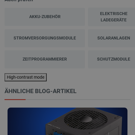
ELEKTRISCHE
critAccountId
botland.de
9
AKKU-ZUBEHÖR
41
LADEGERÄTE
STROMVERSORGUNGSMODULE
SOLARANLAGEN
Datenschutzerklärung von Google
ZEITPROGRAMMIERER
SCHUTZMODULE
PrestaShop-[abcdef0123456789]{32}
.botland.de
2
High-contrast mode
ÄHNLICHE BLOG-ARTIKEL
LaVisitorId_Ym90bGFuZC5sYWRlc2suY29tLw
.botland.de
critData
botland.de
9
46