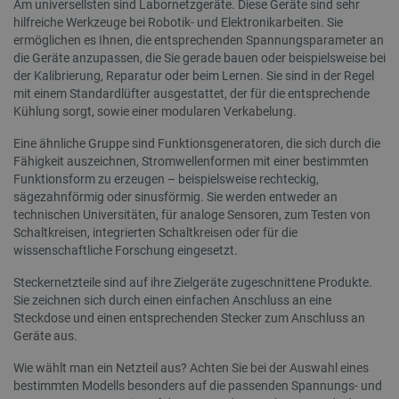
Am universellsten sind Labornetzgeräte. Diese Geräte sind sehr
Anbieter
/
Name
Ablaufdatum
Beschr
hilfreiche Werkzeuge bei Robotik- und Elektronikarbeiten. Sie
smvr
.botland.de
1 Jahr 1
Die
Domäne
Monat
ver
ermöglichen es Ihnen, die entsprechenden Spannungsparameter an
Anbieter
/
Name
Ablaufdatum
Beschre
Ben
smuuid
.botland.de
1 Jahr 1
Dieses 
Domäne
die Geräte anzupassen, die Sie gerade bauen oder beispielsweise bei
und
Monat
um das
Sit
der Kalibrierung, Reparatur oder beim Lernen. Sie sind in der Regel
die Int
MUID
Microsoft
1 Jahr 4
Dieses C
zu 
zu verf
mit einem Standardlüfter ausgestattet, der für die entsprechende
Corporation
Wochen
von Micr
Ben
Analys
.bing.com
als eind
Kühlung sorgt, sowie einer modularen Verkabelung.
per
Web-Ve
Benutze
Sur
Benutze
verwende
Nutzere
Eine ähnliche Gruppe sind Funktionsgeneratoren, die sich durch die
durch ei
pvc_visits[0]
botland.de
1 Tag
Die
Websit
Microsof
Fähigkeit auszeichnen, Stromwellenformen mit einer bestimmten
ver
verbes
festgele
Bes
Funktionsform zu erzeugen – beispielsweise rechteckig,
wird all
Blo
_clsk
Microsoft
1 Tag
Dieses 
angenom
sägezahnförmig oder sinusförmig. Sie werden entweder an
zäh
botland.de
Microso
die Sync
technischen Universitäten, für analoge Sensoren, zum Testen von
Softwar
über viel
wp-
OnTheGoSystems
Sitzung
Spe
verwen
verschie
Schaltkreisen, integrierten Schaltkreisen oder für die
wpml_current_language
Ltd.
Spr
über di
Microso
wissenschaftliche Forschung eingesetzt.
botland.de
Sta
speich
hinweg m
die
Seitena
um die
ang
einzige
Benutzer
Steckernetzteile sind auf ihre Zielgeräte zugeschnittene Produkte.
fes
Analys
ermöglic
Sie zeichnen sich durch einen einfachen Anschluss an eine
das
kombin
die
Steckdose und einen entsprechenden Stecker zum Anschluss an
_fbp
Meta Platform
2 Monate 4
Wird von
AJA
_gat
Google
58 Sekunden
Dieser
Inc.
Wochen
verwende
Geräte aus.
akt
LLC
Google 
.botland.de
Reihe vo
Coo
.botland.de
verknü
Werbepr
Ben
Dokumen
Wie wählt man ein Netzteil aus? Achten Sie bei der Auswahl eines
liefern, z
die
Drosse
Gebote 
bestimmten Modells besonders auf die passenden Spannungs- und
sin
Anford
Werbekun