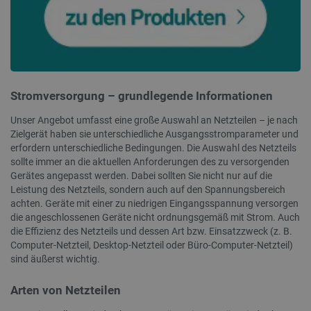
lastExternalReferrer
Lokaler Speicher
__ps_checkoutPayPalSdkInstance_storage__
Lokaler Speicher
lastExternalReferrerTime
Lokaler Speicher
_uetsid_exp
Lokaler Speicher
Stromversorgung – grundlegende Informationen
_gcl_ls
Lokaler Speicher
lbx_ac_easystorage
Sitzungsspeicher
Unser Angebot umfasst eine große Auswahl an Netzteilen – je nach
Zielgerät haben sie unterschiedliche Ausgangsstromparameter und
_cltk
Sitzungsspeicher
erfordern unterschiedliche Bedingungen. Die Auswahl des Netzteils
_smvc
Lokaler Speicher
sollte immer an die aktuellen Anforderungen des zu versorgenden
cartSkuToUrl
Lokaler Speicher
Gerätes angepasst werden. Dabei sollten Sie nicht nur auf die
Leistung des Netzteils, sondern auch auf den Spannungsbereich
_uetvid_exp
Lokaler Speicher
achten. Geräte mit einer zu niedrigen Eingangsspannung versorgen
_uetsid
Lokaler Speicher
die angeschlossenen Geräte nicht ordnungsgemäß mit Strom. Auch
die Effizienz des Netzteils und dessen Art bzw. Einsatzzweck (z. B.
luigis.env.v2.159265-309907
Sitzungsspeicher
Computer-Netzteil, Desktop-Netzteil oder Büro-Computer-Netzteil)
sind äußerst wichtig.
Arten von Netzteilen
Anbieter
/
Name
Ablaufdatum
Bes
Domäne