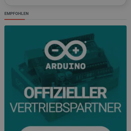
EMPFOHLEN
_lb_ccc
.botland.de
Storage declaration
Name
Storage type
_uetvid
Lokaler Speicher