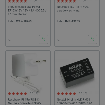
5.0 (5)
5.0 (3)
Impulsnetzteil MW Power
Netzkabel IEC 1,8 m VDE,
ER12W12V 12V / 1A - DC 5,5 /
gerade – schwarz
2,1mm Stecker
Index:
WAK-18269
Index:
IMP-13205
24h
24h
5.0 (12)
5.0 (10)
Raspberry Pi 45W USB-C-
Netzteil Hi-Link HLK-PM01
Netzteil - Offizielles USB-C-
100V-240VAC / 5VDC - 0,6A