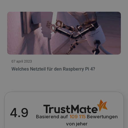
LaSID
Quality Unit
LLC
botland.de
_smvs
.botland.de
5
49
critCartData
botland.de
9
07 april 2023
50
Welches Netzteil für den Raspberry Pi 4?
PHPSESSID
PHP.net
4.9
botland.de
Basierend auf
109 115
Bewertungen
von jeher