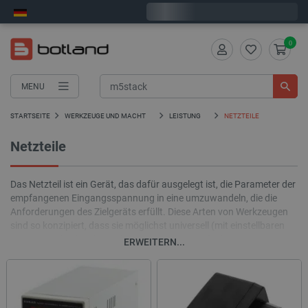
Wir verschicken am Montag
0
MENU
STARTSEITE
WERKZEUGE UND MACHT
LEISTUNG
NETZTEILE
Netzteile
Das Netzteil ist ein Gerät, das dafür ausgelegt ist, die Parameter der
empfangenen Eingangsspannung in eine umzuwandeln, die die
Anforderungen des Zielgeräts erfüllt. Diese Arten von Werkzeugen
sind so konzipiert, dass sie möglichst universell (mit einstellbaren
Parametern) oder als ideale Stromversorgung für bestimmte Geräte
ERWEITERN...
verwendet werden können. Netzteile mit ständig kontrollierten
Parametern werden am häufigsten in Labors für das Prototyping
verwendet, Steckdosennetzteile werden für Haushaltsgeräte
verwendet und Einbaunetzteile werden am häufigsten für LED-