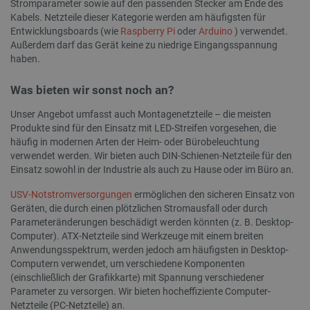
Stromparameter sowie auf den passenden Stecker am Ende des
wodurc
auf We
__Secure-
.youtube.com
5 Monate 4
Das Cook
Kabels. Netzteile dieser Kategorie werden am häufigsten für
Daten
ROLLOUT_TOKEN
Wochen
ROLLOU
Entwicklungsboards (wie
Raspberry Pi
oder
Arduino
) verwendet.
eingesc
wird von
Außerdem darf das Gerät keine zu niedrige Eingangsspannung
verwende
_clck
.botland.de
11 Monate 4
Dieses 
schrittw
haben.
Wochen
um Nut
Einführu
das En
Funktion
Website
Updates 
Was bieten wir sonst noch an?
Nutzere
Mit dies
Funktio
können N
verbes
bestimm
Unser Angebot umfasst auch Montagenetzteile – die meisten
Testgrup
Produkte sind für den Einsatz mit LED-Streifen vorgesehen, die
_ga
Google
1 Jahr 1
Dieser
experime
LLC
Monat
Zusamm
häufig in modernen Arten der Heim- oder Bürobeleuchtung
Funktion
.botland.de
Univers
zugewies
verwendet werden. Wir bieten auch DIN-Schienen-Netzteile für den
wichtig
beispiel
Einsatz sowohl in der Industrie als auch zu Hause oder im Büro an.
allgem
Änderung
Analys
Benutzer
Cookie
oder am 
USV-Notstromversorgungen
ermöglichen den sicheren Einsatz von
zwische
Das Präf
Geräten, die durch einen plötzlichen Stromausfall oder durch
untersc
gibt an, 
zufälli
Cookie n
Parameteränderungen beschädigt werden könnten (z. B. Desktop-
Kundeni
sichere
Computer). ATX-Netzteile sind Werkzeuge mit einem breiten
zugewie
Verbind
Seitena
übertrag
Anwendungsspektrum, werden jedoch am häufigsten in Desktop-
Website
die Date
Computern verwendet, um verschiedene Komponenten
verwen
erhöht.
Sitzung
(einschließlich der Grafikkarte) mit Spannung verschiedener
Kampag
uid
.criteo.com
1 Jahr
Dieses C
Parameter zu versorgen. Wir bieten hocheffiziente Computer-
Analyse
eine ein
Netzteile (PC-Netzteile) an.
zugewies