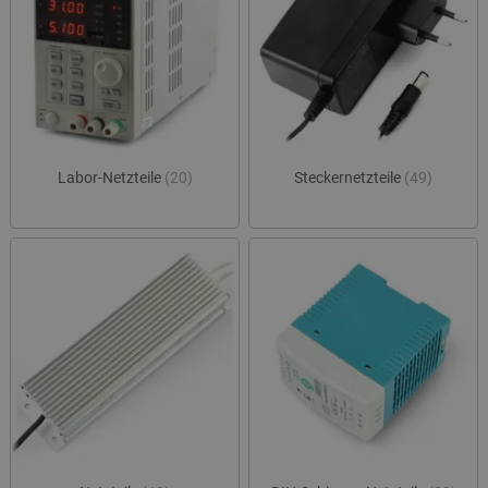
Streifen verwendet. Wir bieten auch Industriestromversorgungen
(zur Montage auf einer Hutschiene), Notstromversorgungen (USV
mit eigener Energiequelle), Stromgeneratoren (Wasser),
Autostromversorgungen (12 V) sowie Steckdosenleisten und
Verlängerungskabel an Schalttafeln. Ein solides Netzteil garantiert
eine stabile Stromversorgung.
Labor-Netzteile
(20)
Steckernetzteile
(49)