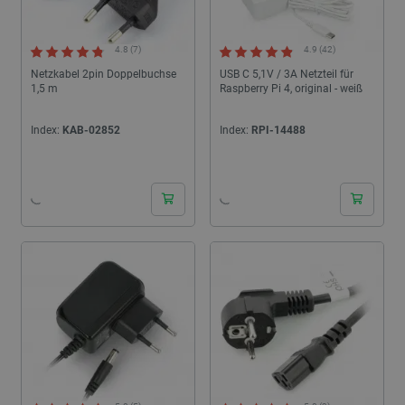
4.8 (7)
4.9 (42)
Netzkabel 2pin Doppelbuchse
USB C 5,1V / 3A Netzteil für
1,5 m
Raspberry Pi 4, original - weiß
Index:
KAB-02852
Index:
RPI-14488
24h
24h