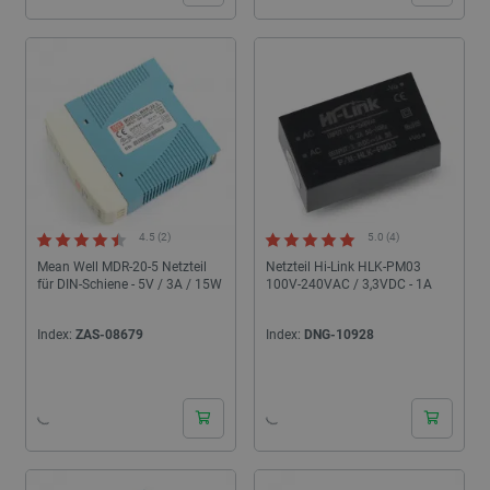
4.5 (2)
5.0 (4)
Mean Well MDR-20-5 Netzteil
Netzteil Hi-Link HLK-PM03
für DIN-Schiene - 5V / 3A / 15W
100V-240VAC / 3,3VDC - 1A
Index:
ZAS-08679
Index:
DNG-10928
24h
24h