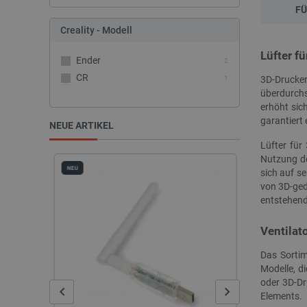
FÜ
Creality - Modell
Lüfter f
Ender
2
CR
3D-Drucker
1
überdurchs
erhöht sic
garantiert 
NEUE ARTIKEL
Lüfter für
Nutzung de
NEU
NEU
sich auf s
von 3D-ged
entstehend
Ventilat
Das Sortim
Modelle, d
oder 3D-Dr
Elements.