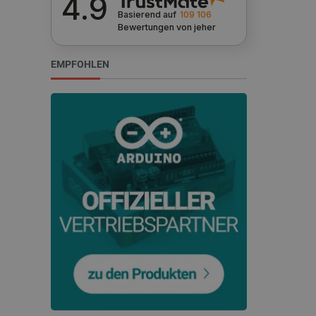
4.9
Basierend auf
109 106
Bewertungen
von jeher
PrestaShop-[abcdef0123456
EMPFOHLEN
LaVisitorId_Ym90bGFuZC5
critData
_lb
CookieScriptConsent
isListDisplay
LaSID