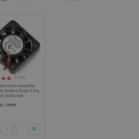
5.0 (20)
40x10mm Axiallüfter
ity Ender-3, Ender-3 Pro,
V2 3D-Drucker
RL-19969
+
−