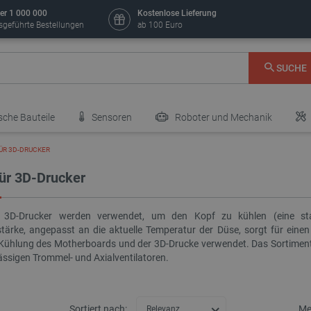
er 1 000 000
Kostenlose Lieferung
sgeführte Bestellungen
ab 100 Euro
SUCHE
sche Bauteile
Sensoren
Roboter und Mechanik
ÜR 3D-DRUCKER
für 3D-Drucker
r 3D-Drucker werden verwendet, um den Kopf zu kühlen (eine sta
tärke, angepasst an die aktuelle Temperatur der Düse, sorgt für eine
 Kühlung des Motherboards und der 3D-Drucke verwendet. Das Sortiment 
ässigen Trommel- und Axialventilatoren.
Sortiert nach:
Me
Relevanz