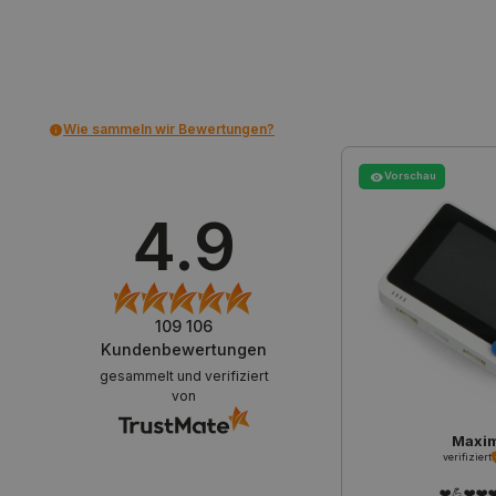
_smvs
critCartData
Wie sammeln wir Bewertungen?
PHPSESSID
Vorschau
4.9
_lb_ccc
109 106
Kundenbewertungen
gesammelt und verifiziert
Storage declaration
von
Name
Maxi
_uetvid
verifiziert
lastExternalReferrer
❤️💪❤️❤️❤