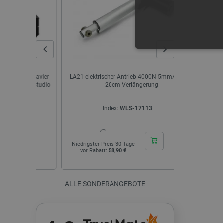
UNBEDING
on Xavier
LA21 elektrischer Antrieb 4000N 5mm/s 24V
PowerHD W
eedstudio
- 20cm Verlängerung
Index:
WLS-17113
I
Unbedingt erforderliche Coo
die unbedingt erforderliche
Niedrigster Preis 30 Tage
Niedrigster Pr
Name
vor Rabatt:
58,90 €
vor Rabatt
VISITOR_PRIVACY_METAD
ALLE SONDERANGEBOTE
critAccountId