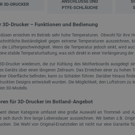
ANSCHLÜSSE UND
S
R 3D-DRUCKER
PTFE-SCHLÄUCHE
ür 3D-Drucker – Funktionen und Bedienung
düsen erreichen im Betrieb sehr hohe Temperaturen. Obwohl für ihre He
chnittliche Beständigkeit gegen extreme Temperaturen auszeichnen, k
h die Lüftergeschwindigkeit. Wenn die Temperatur jedoch sinkt, wird auch
eine stabile Temperaturhaltung, was sich direkt in einer Verlängerung de
 3D-Drucker wiederum, die zur Kühlung des Motherboards ausgelegt sind
s Geräts über einen längeren Zeitraum. Das Erreichen einer zu hohen 
NEU
einer Oberfläche befinden, kann zu Schäden führen. Darüber hinaus finde
ruckten Designs entwickelt wurden. Die Möglichkeit, den Luftstrom zu l
PAKET
en 3D-Modells.
oren für 3D-Drucker im Botland-Angebot
ent dieser Kategorie umfasst eine große Auswahl an Trommel- und Ax
ie sich durch ihre lange Lebensdauer auszeichnen. Wir bieten z.B. Origi
ucken. Die Wahl von Original-Ersatzteilen ist nicht nur eine Garantie fü