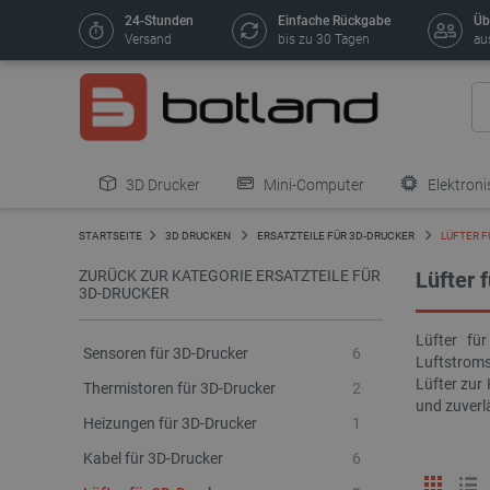
24-Stunden
Einfache Rückgabe
Üb
Versand
bis zu 30 Tagen
au
3D Drucker
Mini-Computer
Elektroni
STARTSEITE
3D DRUCKEN
ERSATZTEILE FÜR 3D-DRUCKER
LÜFTER F
ZURÜCK ZUR KATEGORIE ERSATZTEILE FÜR
Lüfter 
3D-DRUCKER
Lüfter fü
Sensoren für 3D-Drucker
6
Luftstroms
Lüfter zur
Thermistoren für 3D-Drucker
2
und zuverl
Heizungen für 3D-Drucker
1
Kabel für 3D-Drucker
6