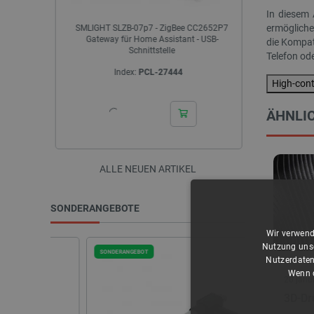
In diesem 
ermögliche
0 Stück -
SMLIGHT SLZB-07p7 - ZigBee CC2652P7
Creality Sole
Gateway für Home Assistant - USB-
die Kompati
Schnittstelle
Telefon od
Index:
PCL-27444
I
High-con
ÄHNLIC
ALLE NEUEN ARTIKEL
SONDERANGEBOTE
Wir verwend
Nutzung unse
SONDERANGEBOT
SONDERANGEBOT
Nutzerdaten
Wenn d
20 janu
3D-Dr