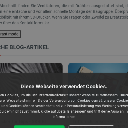
Abschnitt finden Sie Ventilatoren, die mit Drähten ausgestattet sind,
n eine einfache und vor allem schnelle Montage der Baugruppe. Überpr
yin Ultra PLA-Filament 1,75 mm
Ein Satz Materialien für CNC-Schneiden und
1 kg – Hagebutte
Gravieren – Sperrholz, Plexiglas, Kork und...
bilität mit Ihrem 3D-Drucker. Wenn Sie Fragen oder Zweifel zu Ersatzteile
er über das Kontaktformular.
ndex:
CRL-28302
Index:
PKT-28433
trast mode
HE BLOG-ARTIKEL
Diese Webseite verwendet Cookies.
en Cookies, um die Benutzerfreundlichkeit unserer Website zu verbessern. Durch
rer Webseite stimmen Sie der Verwendung von Cookies gemäß unserer Cookie-R
SONDERANGEBOT
 und Cookies können verarbeitet und zur Personalisierung von Werbung verwe
u dem nicht zustimmst, klicke auf „Details anzeigen“ und triff deine Auswahl.
ar 2023
02 juli 2024
Informationen
ucker für Gips - SKRIBI
Luftdrucksensor - Was ist 
wofür wird er verwendet?