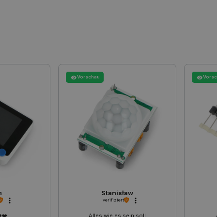
.botland.de
59 Minuten
Dieses Cookie wird verwendet, um 
49 Sekunden
Seitenanforderungen zu verwalten.
botland.de
9 Minuten
Dieses Cookie wird verwendet, um s
50 Sekunden
der Inhalt des Einkaufswagens nich
durch verschiedene Seiten des Shop
den Shop verlässt und später zurüc
PHP.net
Sitzung
Cookie, das von Anwendungen generi
botland.de
Sprache basieren. Dies ist eine al
Verwalten von Benutzersitzungsvari
Vorschau
Vors
Normalerweise handelt es sich um ei
Zahl. Die Art und Weise, wie sie ver
Site spezifisch sein. Ein gutes Beisp
Beibehaltung des Anmeldestatus fü
den Seiten.
.botland.de
1 Jahr
Dieses Cookie dient dazu, die Einwil
Verwendung von Cookies auf der We
Einhaltung gesetzlicher Anforderun
eine Einwilligung für bestimmte Ka
erhalten.
Storage type
m
Stanisław
Lokaler Speicher
verifiziert
Lokaler Speicher
️❤️
Alles wie es sein soll