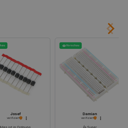
Benutzersitzungsstatus über
icherzustellen, dass sich
t ändert, wenn der Benutzer
s navigiert oder wenn er
kkehrt.
ert wird, die auf der PHP-
lgemeine Kennung, die zum
ablen verwendet wird.
chau
Vorschau
ne zufällig generierte
wendet wird, kann für die
iel ist jedoch die
r einen Benutzer zwischen
ligung des Nutzers zur
bsite zu speichern und die
gen zu gewährleisten, um
tegorien von Cookies zu
Beschreibung
Josef
Damian
verifiziert
verifiziert
Alles ist in Ordnung.
👍️ Super