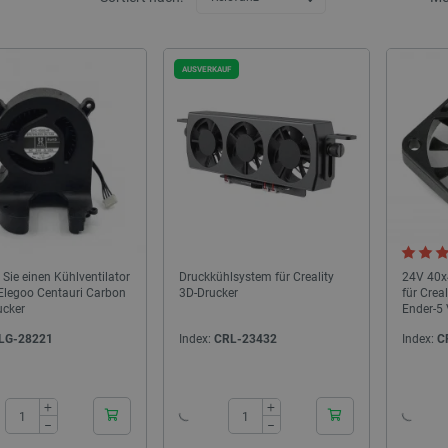
AUSVERKAUF
Sie einen Kühlventilator
Druckkühlsystem für Creality
24V 40x
 Elegoo Centauri Carbon
3D-Drucker
für Creal
ucker
Ender-5 
LG-28221
Index:
CRL-23432
Index:
C
24h
24h
+
+
−
−