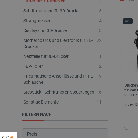
Lüfter für 3D-Drucker
3
Schrittmotoren für 3D-Drucker
3
Strangpressen
4
NEU
Displays für 3D-Drucker
3
Motherboards und Elektronik für 3D-
22
Drucker
Netzteile für 3D-Drucker
1
FEP-Folien
2
Pneumatische Anschlüsse und PTFE-
9
Schläuche
Drucken 
für den
StepStick - Schrittmotor-Steuerungen
6
2 3D-Dr
Sonstige Elemente
11
Index:
E
FILTERN NACH
Preis