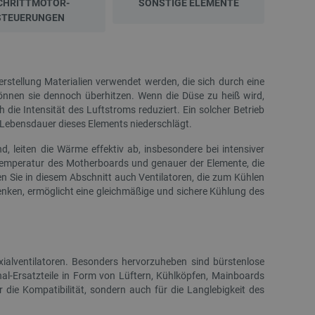
CHRITTMOTOR-
SONSTIGE ELEMENTE
STEUERUNGEN
rstellung Materialien verwendet werden, die sich durch eine
önnen sie dennoch überhitzen. Wenn die Düse zu heiß wird,
 die Intensität des Luftstroms reduziert. Ein solcher Betrieb
r Lebensdauer dieses Elements niederschlägt.
, leiten die Wärme effektiv ab, insbesondere bei intensiver
Temperatur des Motherboards und genauer der Elemente, die
NEU
NEU
n Sie in diesem Abschnitt auch Ventilatoren, die zum Kühlen
enken, ermöglicht eine gleichmäßige und sichere Kühlung des
ialventilatoren. Besonders hervorzuheben sind bürstenlose
nal-Ersatzteile in Form von Lüftern, Kühlköpfen, Mainboards
r die Kompatibilität, sondern auch für die Langlebigkeit des