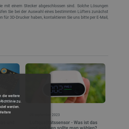
 die mit einem Stecker abgeschlossen sind. Solche Lösungen
üfen Sie bei der Auswahl eines bestimmten Lüfters zunächst
AURAPOL PLA-Filament 1,75 mm 1 kg –
AX7010 - Entwicklungs
Blattgrün
7000 SoC X
n für 3D-Drucker haben, kontaktieren Sie uns bitte per E-Mail,
Index:
AUP-28467
Index:
ALX-2
 die weitere
ichtlinie zu.
AUSVERKAUF
SONDERANGEBOT
ndet werden.
SONDERANGEBOT
Weitere
09 september 2023
das und
Luftqualitätssensor - Was ist das
und welchen sollte man wählen?