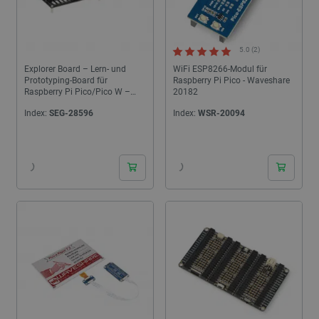
5.0 (2)
Explorer Board – Lern- und
WiFi ESP8266-Modul für
Prototyping-Board für
Raspberry Pi Pico - Waveshare
Raspberry Pi Pico/Pico W –
20182
Joy-IT RB-P-XPLR
Index:
SEG-28596
Index:
WSR-20094
24h