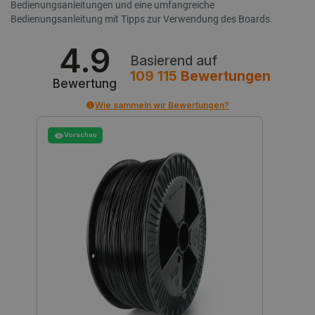
Bedienungsanleitungen und eine umfangreiche
critCartData
botland.de
9
Bedienungsanleitung mit Tipps zur Verwendung des Boards.
50
4.9
Basierend auf
109 115
Bewertungen
Bewertung
Wie sammeln wir Bewertungen?
PHPSESSID
PHP.net
botland.de
Vorschau