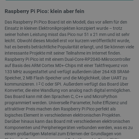
Anbieter
/
Raspberry Pi Pico: klein aber fein
Name
Ab
Domäne
Das Raspberry Pi Pico Board ist ein Modell, das vor allem für den
VISITOR_PRIVACY_METADATA
YouTube
5 
.youtube.com
Einsatz in kleinen Elektronikprojekten konzipiert wurde – trotz
seiner hohen Leistung misst das Pico nur 51 x 21 mm und ist sehr
leicht. Obwohl dieses Modell erst vor kurzem veröffentlicht wurde,
hat es bereits beträchtliche Popularität erlangt, und Sie können viele
interessante Projekte mit seiner Teilnahme im Internet finden.
Raspberry Pi Pico ist mit einem Dual-Core-RP2040-Mikrocontroller
auf Basis des ARM Cortex M0+-Chips mit einer Taktfrequenz von
133 MHz ausgestattet und verfügt außerdem über 264 KB SRAM-
Speicher, 2 MB Flash-Speicher und die Möglichkeit, über UART zu
2
kommunizieren. I
C oder SPI. Außerdem verfügt das Board über
Konverter, die eine Wandlung von analog nach digital ermöglichen.
critAccountId
botland.de
9
Das Board kann mit den Sprachen C, C++ und MicroPython
41
programmiert werden. Universelle Parameter, hohe Effizienz und
attraktiver Preis machen den Raspberry Pi Pico perfekt als
logisches Element in verschiedenen elektronischen Projekten.
Datenschutzerklärung von Google
Darüber hinaus kann das Board mit verschiedenen elektronischen
Komponenten und Peripheriegeräten verbunden werden, was es zu
einem großartigen Material zum Erlernen der Grundlagen von