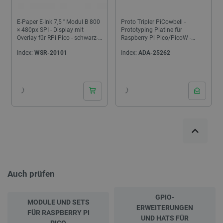
E-Paper E-Ink 7,5 '' Modul B 800
Proto Tripler PiCowbell -
× 480px SPI - Display mit
Prototyping Platine für
Overlay für RPi Pico - schwarz-
Raspberry Pi Pico/PicoW -
weiß-rot - Waveshare 20129
STEMMA QT/Qwiic - Adafruit
Index:
WSR-20101
Index:
ADA-25262
5967
Auch prüfen
GPIO-
MODULE UND SETS
ERWEITERUNGEN
FÜR RASPBERRY PI
UND HATS FÜR