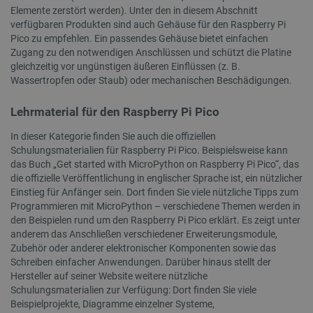
Elemente zerstört werden). Unter den in diesem Abschnitt
verfügbaren Produkten sind auch Gehäuse für den Raspberry Pi
CookieScriptConsent
CookieScript
2 
botland.de
Pico zu empfehlen. Ein passendes Gehäuse bietet einfachen
Zugang zu den notwendigen Anschlüssen und schützt die Platine
gleichzeitig vor ungünstigen äußeren Einflüssen (z. B.
Wassertropfen oder Staub) oder mechanischen Beschädigungen.
Lehrmaterial für den Raspberry Pi Pico
isListDisplay
botland.de
In dieser Kategorie finden Sie auch die offiziellen
Schulungsmaterialien für Raspberry Pi Pico. Beispielsweise kann
das Buch „Get started with MicroPython on Raspberry Pi Pico“, das
die offizielle Veröffentlichung in englischer Sprache ist, ein nützlicher
Einstieg für Anfänger sein. Dort finden Sie viele nützliche Tipps zum
LaSID
Quality Unit
LLC
Programmieren mit MicroPython – verschiedene Themen werden in
botland.de
den Beispielen rund um den Raspberry Pi Pico erklärt. Es zeigt unter
anderem das Anschließen verschiedener Erweiterungsmodule,
Zubehör oder anderer elektronischer Komponenten sowie das
Schreiben einfacher Anwendungen. Darüber hinaus stellt der
_smvs
.botland.de
59
49
Hersteller auf seiner Website weitere nützliche
Schulungsmaterialien zur Verfügung: Dort finden Sie viele
Beispielprojekte, Diagramme einzelner Systeme,