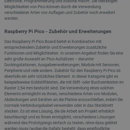
Elektronik, Programmierung und Robotik macht. Die vielfältigen
PrestaShop-[abcdef0123456789]{32}
.botland.de
2 
Möglichkeiten von Pico können durch die Verwendung
verschiedener Arten von Auflagen und Zubehör noch erweitert
werden.
LaVisitorId_Ym90bGFuZC5sYWRlc2suY29tLw
.botland.de
Raspberry Pi Pico - Zubehör und Erweiterungen
Das Raspberry Pi Pico Board bietet in Kombination mit
critData
botland.de
9
entsprechendem Zubehör und Erweiterungen zusätzliche
46
Funktionen und Möglichkeiten. In unserem Angebot finden Sie eine
sehr große Auswahl an Pico-Aufsätzen – darunter
Dockingstationen, Ausgabeerweiterungen, Module mit Sensoren,
Peripherie und viele andere. Zubehör für den Raspberry Pi Pico ist
ebenfalls ein sehr nützliches Element. In dieser Kategorie gibt es
beispielsweise Goldstiftleisten, die mit Stift- oder Buchsenleisten im
Raster 2,54 mm bestückt sind. Die Verwendung eines solchen
_lb
.botland.de
Elements ermöglicht es Ihnen, verschiedene Arten von Modulen,
Abdeckungen und Geräten an die Platine anzuschließen, indem Sie
normale Verbindungskabel verwenden oder in das Steckbrett
stecken. Es ist eine Lösung, die die Arbeit am Projekt erheblich
beschleunigt und es Ihnen ermöglicht, verschiedene Lösungen
während des Prototypings einfach zu testen, ohne dass gelötet
werden muss (wobei die Gefahr besteht, dass empfindliche