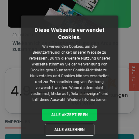
Diese Webseite verwendet
30 juni 2021
Cookies.
Wie kann ich den Raspberry Pi und den Arduino
Wir verwenden Cookies, um die
zusammen verwenden?
Benutzerfreundlichkeit unserer Website zu
verbessern. Durch die weitere Nutzung unserer
Webseite stimmen Sie der Verwendung von
FILTER
Cookies gemäß unserer Cookie-Richtlinie zu.
Nutzerdaten und Cookies können verarbeitet
und zur Personalisierung von Werbung
4.9
verwendet werden. Wenn du dem nicht
zustimmst, klicke auf „Details anzeigen“ und
Basierend auf
109 115
Bewertungen
triff deine Auswahl.
Weitere Informationen
von jeher
ALLE AKZEPTIEREN
EMPFOHLEN
ALLE ABLEHNEN