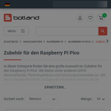
Wir verschicken am Montag
0
MENU
STARTSEITE
MINICOMPUTER
RASPBERRY PI
RASPBERRY PI PICO
ZUBEHÖR FÜR
Zubehör für den Raspberry Pi Pico
In dieser Kategorie finden Sie eine große Auswahl an Zubehör für
den Raspberry Pi Pico. Wir bieten unter anderem GPIO-
Steckverbinder, Platinengehäuse und Schulungsmaterialien an. Mit
den in diesem Abschnitt verfügbaren Produkten können Sie die
Funktionalität Ihres Boards erweitern, es vor Beschädigungen
ERWEITERN...
schützen oder mehr über die Pico-Programmierung erfahren. Bei
uns finden Sie ausschließlich Original Raspberry Pi Produkte oder
Komponenten anderer namhafter Hersteller wie Gravlaser.
Sortiert nach:
Menge:
Relevanz
24