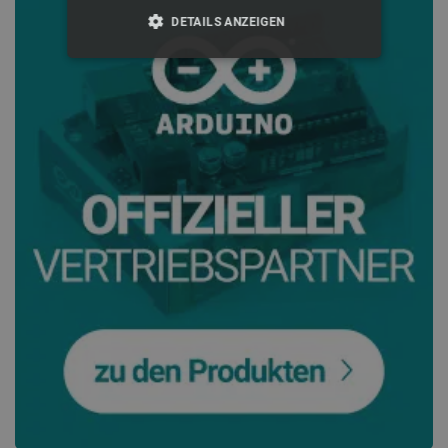
DETAILS ANZEIGEN
UNBEDINGT ERFORDERLICH
PERFORMANCE
TARGETING
FUNKTIONALITÄT
Unbedingt erforderlich
Performance
Targeting
Funktionalität
Unbedingt erforderliche Cookies ermöglichen
wesentliche Kernfunktionen der Website wie die
Benutzeranmeldung und die Kontoverwaltung.
Ohne die unbedingt erforderlichen Cookies kann
die Website nicht ordnungsgemäß verwendet
werden.