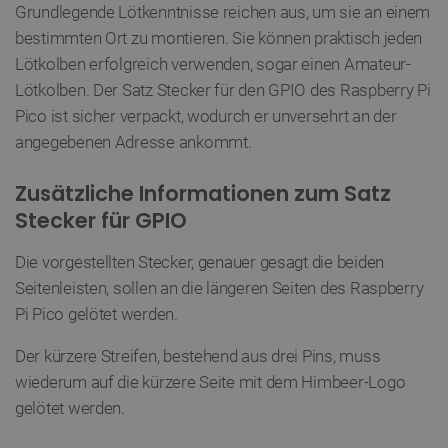
Grundlegende Lötkenntnisse reichen aus, um sie an einem
bestimmten Ort zu montieren. Sie können praktisch jeden
Lötkolben erfolgreich verwenden, sogar einen Amateur-
Lötkolben. Der Satz Stecker für den GPIO des Raspberry Pi
critAccountId
botland.de
9
Pico ist sicher verpackt, wodurch er unversehrt an der
41
angegebenen Adresse ankommt.
Datenschutzerklärung von Google
Zusätzliche Informationen zum Satz
Stecker für GPIO
Die vorgestellten Stecker, genauer gesagt die beiden
PrestaShop-[abcdef0123456789]{32}
.botland.de
2 
Seitenleisten, sollen an die längeren Seiten des Raspberry
Pi Pico gelötet werden.
Der kürzere Streifen, bestehend aus drei Pins, muss
LaVisitorId_Ym90bGFuZC5sYWRlc2suY29tLw
.botland.de
wiederum auf die kürzere Seite mit dem Himbeer-Logo
gelötet werden.
critData
botland.de
9
46