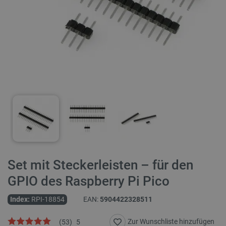
Set mit Steckerleisten – für den
GPIO des Raspberry Pi Pico
Index:
RPI-18854
EAN:
5904422328511
Zur Wunschliste hinzufügen
(
53
)
5