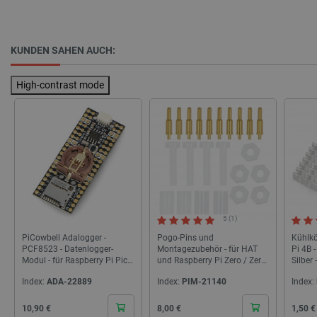
KUNDEN SAHEN AUCH:
_lb
.botland.de
High-contrast mode
CookieScriptConsent
CookieScript
2 
botland.de
5 (1)
PiCowbell Adalogger -
Pogo-Pins und
Kühlkö
PCF8523 - Datenlogger-
Montagezubehör - für HAT
Pi 4B 
Modul - für Raspberry Pi Pico
und Raspberry Pi Zero / Zero
Silber 
- STEMMA QT/Qwiic -
W - PiMoroni PIM330
Index:
ADA-22889
Index:
PIM-21140
Index:
Adafruit 5703
Cena
Cena
Cena
10,90 €
8,00 €
1,50 €
isListDisplay
botland.de