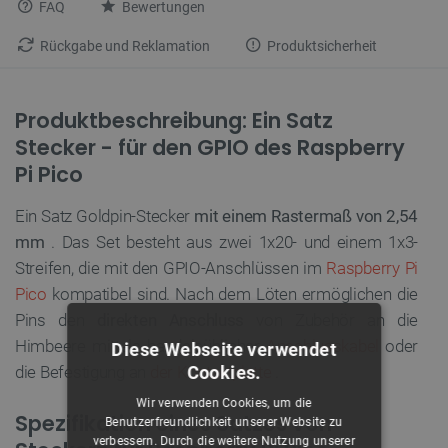
FAQ
Bewertungen
Rückgabe und Reklamation
Produktsicherheit
Produktbeschreibung: Ein Satz
Stecker - für den GPIO des Raspberry
Pi Pico
Ein Satz Goldpin-Stecker
mit einem Rastermaß von 2,54
mm
. Das Set besteht aus zwei 1x20- und einem 1x3-
Streifen, die mit den GPIO-Anschlüssen im
Raspberry Pi
Pico
kompatibel sind. Nach dem Löten ermöglichen die
Pins den
direkten Anschluss
von Zubehör an die
Himbeere mittels handelsüblicher
Anschlusskabel
oder
Diese Webseite verwendet
Cookies.
die Befestigung an
der Kontaktplatte
.
Wir verwenden Cookies, um die
Spezifikation eines Satzes von
Benutzerfreundlichkeit unserer Website zu
verbessern. Durch die weitere Nutzung unserer