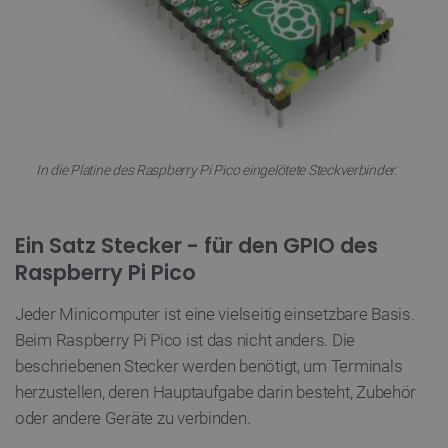
FUNKTIONALITÄT
Unbedingt erforderlich
Performance
Targeting
Funktionalität
In die Platine des Raspberry Pi Pico eingelötete Steckverbinder.
Unbedingt erforderliche Cookies ermöglichen
wesentliche Kernfunktionen der Website wie die
Benutzeranmeldung und die Kontoverwaltung.
Ohne die unbedingt erforderlichen Cookies kann
die Website nicht ordnungsgemäß verwendet
Ein Satz Stecker - für den GPIO des
werden.
Raspberry Pi Pico
Anbieter
/
Name
Ab
Domäne
Jeder Minicomputer ist eine vielseitig einsetzbare Basis.
VISITOR_PRIVACY_METADATA
YouTube
5 
Beim Raspberry Pi Pico ist das nicht anders. Die
.youtube.com
beschriebenen Stecker werden benötigt, um Terminals
herzustellen, deren Hauptaufgabe darin besteht, Zubehör
oder andere Geräte zu verbinden.