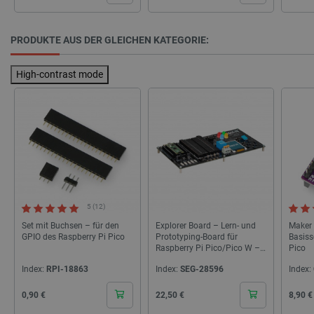
PRODUKTE AUS DER GLEICHEN KATEGORIE:
LaSID
Quality Unit
LLC
High-contrast mode
botland.de
_smvs
.botland.de
59
49
critCartData
botland.de
9
50
5 (12)
Set mit Buchsen – für den
Explorer Board – Lern- und
Maker 
GPIO des Raspberry Pi Pico
Prototyping-Board für
Basiss
Raspberry Pi Pico/Pico W –
Pico
Joy-IT RB-P-XPLR
Index:
RPI-18863
Index:
SEG-28596
Index:
Cena
Cena
Cena
0,90 €
22,50 €
8,90 €
PHPSESSID
PHP.net
botland.de