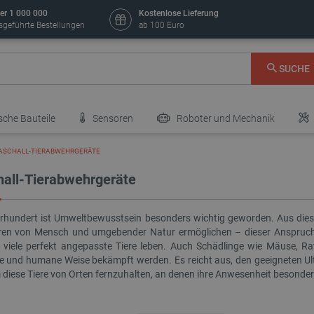
er 1 000 000
Kostenlose Lieferung
sgeführte Bestellungen
ab 100 Euro
SUCHE
sche Bauteile
Sensoren
Roboter und Mechanik
ASCHALL-TIERABWEHRGERÄTE
hall-Tierabwehrgeräte
rhundert ist Umweltbewusstsein besonders wichtig geworden. Aus diese
ren von Mensch und umgebender Natur ermöglichen – dieser Anspruch 
 viele perfekt angepasste Tiere leben. Auch Schädlinge wie Mäuse, R
e und humane Weise bekämpft werden. Es reicht aus, den geeigneten Ult
 diese Tiere von Orten fernzuhalten, an denen ihre Anwesenheit besond