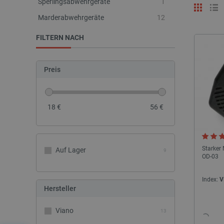
Sperlingsabwehrgeräte
1
Marderabwehrgeräte
12
FILTERN NACH
Preis
18
€
56
€
Starker 
Auf Lager
9
OD-03
Index:
V
Hersteller
Viano
13