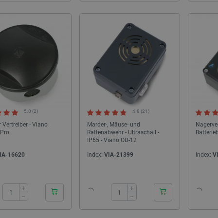
SONDERANGEBOT
5.0 (2)
4.8 (21)
 Vertreiber - Viano
Marder-, Mäuse- und
Nagervert
-Pro
Rattenabwehr - Ultraschall -
Batterie
IP65 - Viano OD-12
IA-16620
Index:
VIA-21399
Index:
V
24h
+
+
−
−