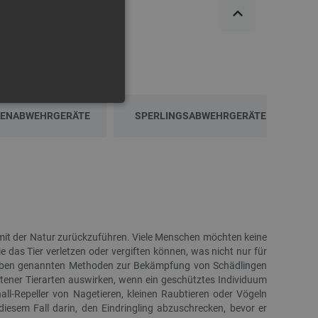
FUNKTIONALITÄT
BENABWEHRGERÄTE
SPERLINGSABWEHRGERÄTE
 die Kontoverwaltung. Ohne
mit der Natur zurückzuführen. Viele Menschen möchten keine
das Tier verletzen oder vergiften können, was nicht nur für
Die oben genannten Methoden zur Bekämpfung von Schädlingen
 der Einwilligungs- und
rs für ihre Interaktion mit
ltener Tierarten auswirken, wenn ein geschütztes Individuum
die Einwilligung des
all-Repeller von Nagetieren, kleinen Raubtieren oder Vögeln
e Datenschutzrichtlinien
en, dass ihre Präferenzen in
iesem Fall darin, den Eindringling abzuschrecken, bevor er
n.