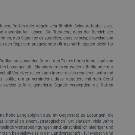
 für das aktuell in der
rt. Es spielt eine
onalitäten im
ngen und Kontomanagement
usen, Ratten oder Vögeln sehr ähnlich. Seine Aufgabe ist es,
nd davonlaufen lassen. Die Tatsache, dass der Bereich der
es auf der PrestaShop-
Ihnen, das Signal so einzustellen, dass es beispielsweise von
ich.
 den Repellern ausgesandte Ultraschall hingegen bleibt für
ennung des Besuchers.
ritische Nutzerdaten zu
tionalität der Website zu
 Radius auszusenden (damit das Tier es hören kann, egal von
 Nutzererfahrung zu
eten Lösungen ab - Signale werden entweder ständig oder nur
schall-Vogelvertreiber kann immer gleich reagieren, während
ichszwecke verwendet, um
den sollte, um zu verhindern, dass Nagetiere mit dem Gerät
fragen in jeder
elsweise zufällig generierte Signale verwenden, die Ratten
r gerichtet werden,
rerfahrung der Website
pt.com-Dienst verwendet,
für Besucher-Cookies zu
Cookie-Script.com muss
eine hohe Langlebigkeit aus. Im Gegensatz zu Lösungen, die
, einmal an einem „strategischen“ Ort platziert, viele Jahre
re Präferenzen für die
selnde Wetterbedingungen sind, einschließlich niedriger und
.
tteln beispielsweise in der Landwirtschaft - für Mensch und