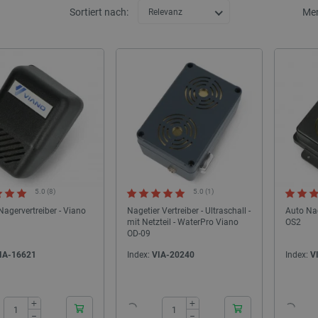
Sortiert nach:
Me
Relevanz
5.0 (8)
5.0 (1)
Nagervertreiber - Viano
Nagetier Vertreiber - Ultraschall -
Auto Nag
mit Netzteil - WaterPro Viano
OS2
OD-09
IA-16621
Index:
VIA-20240
Index:
V
24h
24h
+
+
−
−