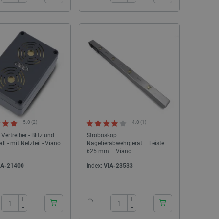
NEU
NEU
5.0 (2)
4.0 (1)
Vertreiber - Blitz und
Stroboskop
ll - mit Netzteil - Viano
Nagetierabwehrgerät – Leiste
625 mm – Viano
IA-21400
Index:
VIA-23533
Set mit 3mm und 5mm LEDs - justPi - 100
Montageplatte für zwei 
Stück.
Elegoo OrangeStorm G
24h
24h
+
+
Index:
JUS-24606
Index:
ELG-2
−
−