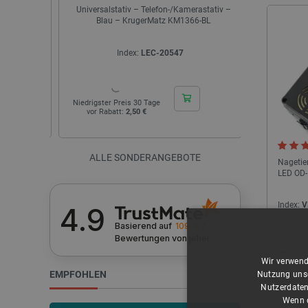
x -
Universalstativ – Telefon-/Kamerastativ –
USB kabelgeb
Kabel für
Blau – KrugerMatz KM1366-BL
offiziell
Index:
LEC-20547
I
Niedrigster Preis 30 Tage
Niedrigster Pr
vor Rabatt:
2,50 €
vor Rabatt
ALLE SONDERANGEBOTE
Nagetier
LED OD-
Index:
V
4.9
Basierend auf
109 107
Bewertungen
von jeher
Wir verwend
EMPFOHLEN
Nutzung unse
Nutzerdaten
Wenn d