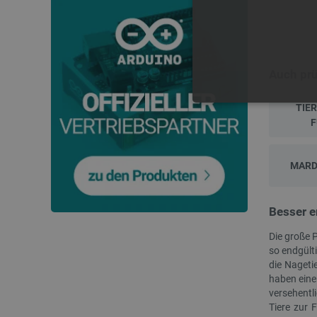
Auch pr
TIE
UNBEDING
F
MARD
Unbedingt erforderliche Coo
Besser e
die unbedingt erforderliche
Die große 
Name
so endgült
die Nageti
VISITOR_PRIVACY_METAD
haben eine
versehentl
Tiere zur 