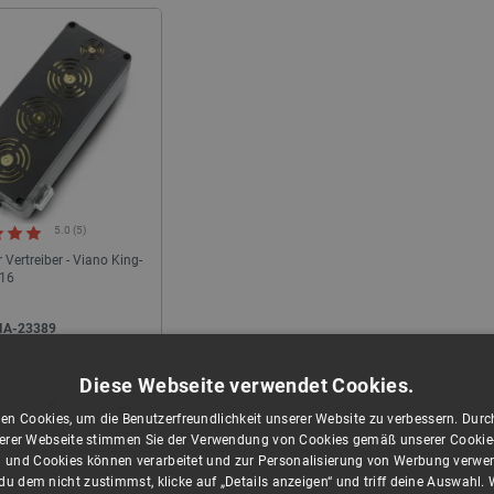
undene Tastatur Raspberry Pi
Joystick-Adapter - mit D-SUB 15-poligem
 - schwarz und graphit - DE
Stecker - I2C - STEMMA QT/Qwiic - Adafruit
5753
ndex:
RPI-23091
Index:
ADA-23816
eis 30 Tage
Niedrigster Preis 30 Tage
:
13,43 €
vor Rabatt:
8,90 €
5.0 (5)
 Vertreiber - Viano King-
16
IA-23389
Diese Webseite verwendet Cookies.
+
en Cookies, um die Benutzerfreundlichkeit unserer Website zu verbessern. Durch
−
rer Webseite stimmen Sie der Verwendung von Cookies gemäß unserer Cookie-R
 und Cookies können verarbeitet und zur Personalisierung von Werbung verwe
u dem nicht zustimmst, klicke auf „Details anzeigen“ und triff deine Auswahl.