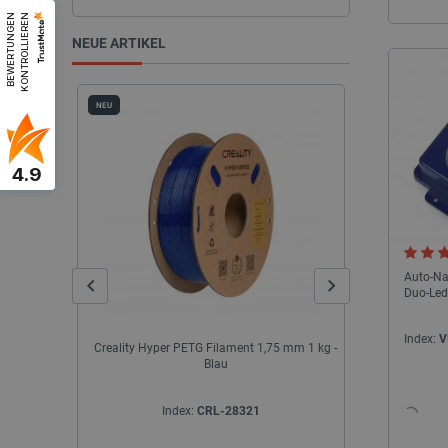
B
E
W
E
R
T
U
N
G
E
N
K
O
N
T
R
O
L
L
I
E
R
E
N
NEUE ARTIKEL
NEU
NEU
4.9
Auto-Nag
Duo-Led
Index:
V
B –
Creality Hyper PETG Filament 1,75 mm 1 kg -
Transparent
r- und
Blau
mm
..
Index:
CRL-28321
I