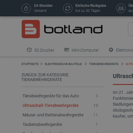
24-Stunden
Einfache Rückgabe
Üb
Versand
bis zu 30 Tagen
au
3D Drucker
Mini-Computer
Elektroni
STARTSEITE
ELEKTRONISCHE BAUTEILE
TIERABWEHRGERÄTE
ULTR
ZURÜCK ZUR KATEGORIE
Ultrasc
TIERABWEHRGERÄTE
Im 21. Jah
Tierabwehrgeräte für das Auto
3
Funktionie
Siedlungen
Ultraschall-Tierabwehrgeräte
13
ökologisch
Mäuse- und Rattenabwehrgeräte
11
kaufen, um
Taubenabwehrgeräte
1