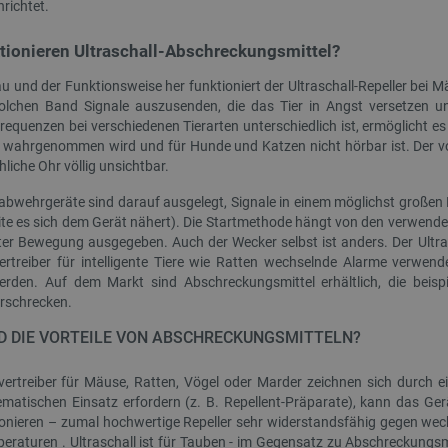
richtet.
botland.de
9 Minuten
Mit diesem Cookie wird eine Kennung
41 Sekunden
Website eingeloggte Konto gespeiche
tionieren Ultraschall-Abschreckungsmittel?
entscheidende Rolle, um Kernfunkti
Zusammenhang mit Benutzersitzu
Datenschutzerklärung von Google
zu ermöglichen.
 und der Funktionsweise her funktioniert der Ultraschall-Repeller bei Mä
olchen Band Signale auszusenden, die das Tier in Angst versetzen u
789]{32}
.botland.de
2 Wochen 6
Dieses Cookie ist für den Betrieb d
equenzen bei verschiedenen Tierarten unterschiedlich ist, ermöglicht es 
Tage
Engine basierenden Shops erforderl
 wahrgenommen wird und für Hunde und Katzen nicht hörbar ist. Der von
sYWRlc2suY29tLw
.botland.de
Sitzung
Dieses Cookie dient der Wiedererk
liche Ohr völlig unsichtbar.
botland.de
9 Minuten
Dieses Cookie wird verwendet, um k
46 Sekunden
speichern, um die Leistung und Funk
labwehrgeräte sind darauf ausgelegt, Signale in einem möglichst großen
verbessern und eine personalisierte
ite es sich dem Gerät nähert). Die Startmethode hängt von den verwend
gewährleisten.
ter Bewegung ausgegeben. Auch der Wecker selbst ist anders. Der Ultra
.botland.de
Sitzung
Dieses Cookie wird für Lastausgle
ertreiber für intelligente Tiere wie Ratten wechselnde Alarme verwen
sicherzustellen, dass Web-Seiten-An
erden. Auf dem Markt sind Abschreckungsmittel erhältlich, die beispi
Browsersitzung auf denselben Serve
wodurch die Leistung und die Nutze
erschrecken.
verbessert werden.
D DIE VORTEILE VON ABSCHRECKUNGSMITTELN?
CookieScript
2 Monate 4
Dieses Cookie wird vom Cookie-Scri
botland.de
Wochen
um die Einwilligungseinstellungen 
speichern. Das Cookie-Banner von 
lvertreiber für Mäuse, Ratten, Vögel oder Marder zeichnen sich durch 
ordnungsgemäß funktionieren.
ematischen Einsatz erfordern (z. B. Repellent-Präparate), kann das Gerät
botland.de
Sitzung
Dieses Cookie wird verwendet, um Ih
ionieren – zumal hochwertige Repeller sehr widerstandsfähig gegen wech
Anzeige von Produkten zu speichern
eraturen . Ultraschall ist für Tauben - im Gegensatz zu Abschreckungsmi