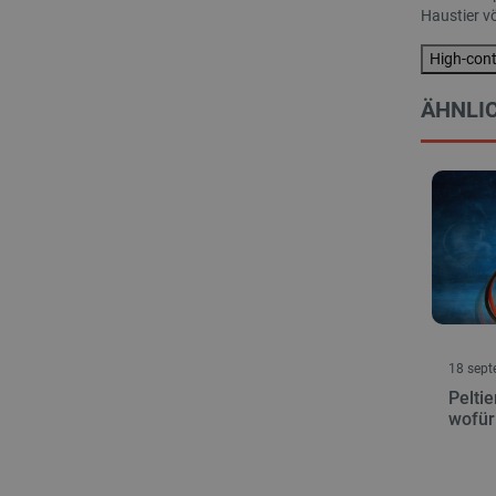
LaSID
Haustier vö
High-con
_smvs
ÄHNLIC
critCartData
PHPSESSID
_lb_ccc
18 sept
Peltie
wofür
Storage declaration
Name