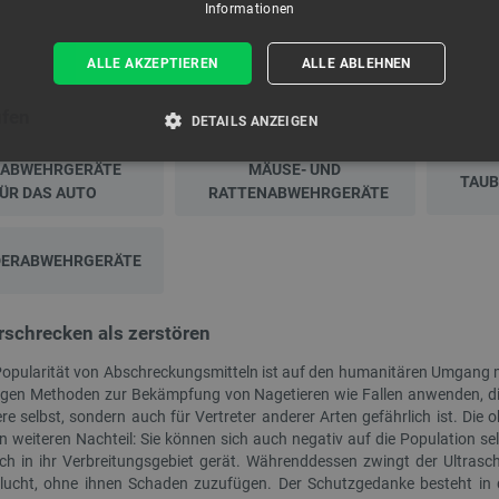
Informationen
ALLE AKZEPTIEREN
ALLE ABLEHNEN
üfen
DETAILS ANZEIGEN
RABWEHRGERÄTE
MÄUSE- UND
T ERFORDERLICH
PERFORMANCE
TARGETING
TAU
ÜR DAS AUTO
RATTENABWEHRGERÄTE
ERABWEHRGERÄTE
Unbedingt erforderlich
Performance
Targeting
Funktionalität
kies ermöglichen wesentliche Kernfunktionen der Website wie die Benutzeranmeldung und
rschrecken als zerstören
n Cookies kann die Website nicht ordnungsgemäß verwendet werden.
Anbieter
/
Popularität von Abschreckungsmitteln ist auf den humanitären Umgang 
Ablaufdatum
Beschreibung
Domäne
igen Methoden zur Bekämpfung von Nagetieren wie Fallen anwenden, die 
ere selbst, sondern auch für Vertreter anderer Arten gefährlich ist. 
ATA
YouTube
5 Monate 4
Dieses Cookie dient der Speicherung
.youtube.com
Wochen
Datenschutzbestimmungen des Nutze
n weiteren Nachteil: Sie können sich auch negativ auf die Population se
der Website. Es erfasst Daten über 
ich in ihr Verbreitungsgebiet gerät. Währenddessen zwingt der Ultrasch
Besuchers in Bezug auf verschieden
und -einstellungen, um sicherzustell
Flucht, ohne ihnen Schaden zuzufügen. Der Schutzgedanke besteht in d
zukünftigen Sitzungen geehrt werde