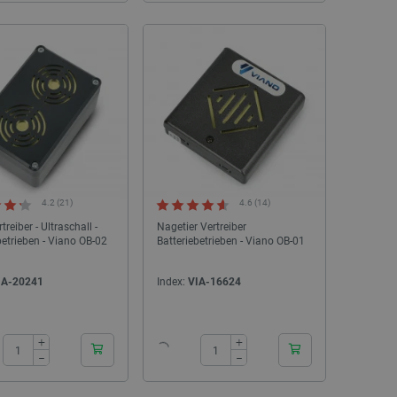
SONDERANGEBOT
AUSVERKAUF
4.2 (21)
4.6 (14)
SONDERANGEBOT
reiber - Ultraschall -
Nagetier Vertreiber
betrieben - Viano OB-02
Batteriebetrieben - Viano OB-01
IA-20241
Index:
VIA-16624
+
+
−
−