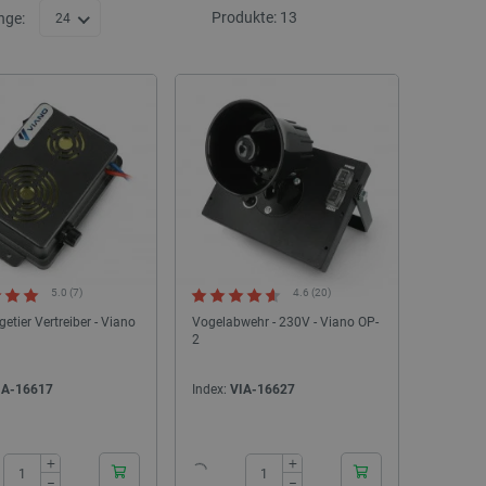
Produkte:
13
nge:
24
5.0 (7)
4.6 (20)
etier Vertreiber - Viano
Vogelabwehr - 230V - Viano OP-
2
IA-16617
Index:
VIA-16627
24h
24h
+
+
−
−