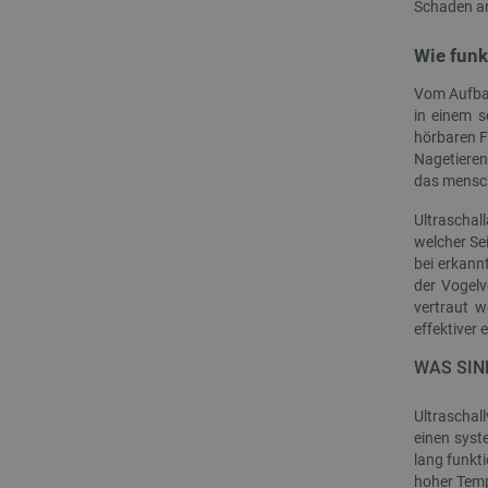
Schaden an
critAccountId
Wie funk
Vom Aufbau
in einem s
PrestaShop-[abcdef0123456
hörbaren Fr
Nagetieren
LaVisitorId_Ym90bGFuZC5
das mensch
critData
Ultraschal
welcher Se
bei erkann
_lb
der Vogelv
vertraut w
effektiver 
WAS SIN
CookieScriptConsent
Ultraschal
einen syst
isListDisplay
lang funkt
hoher Temp