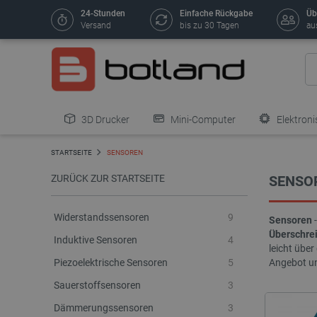
24-Stunden
Einfache Rückgabe
Üb
Versand
bis zu 30 Tagen
au
3D Drucker
Mini-Computer
Elektroni
STARTSEITE
SENSOREN
ZURÜCK ZUR STARTSEITE
SENSO
Widerstandssensoren
9
Sensoren
-
Überschrei
Induktive Sensoren
4
leicht übe
Piezoelektrische Sensoren
5
Angebot un
Sauerstoffsensoren
3
Dämmerungssensoren
3