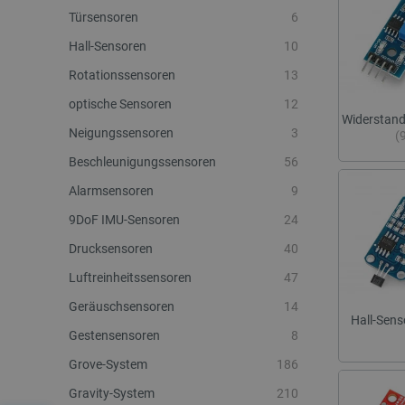
Türsensoren
6
Hall-Sensoren
10
Rotationssensoren
13
optische Sensoren
12
Widerstan
Neigungssensoren
3
(
Beschleunigungssensoren
56
Alarmsensoren
9
9DoF IMU-Sensoren
24
Drucksensoren
40
Luftreinheitssensoren
47
Geräuschsensoren
14
Hall-Sen
Gestensensoren
8
Grove-System
186
Gravity-System
210