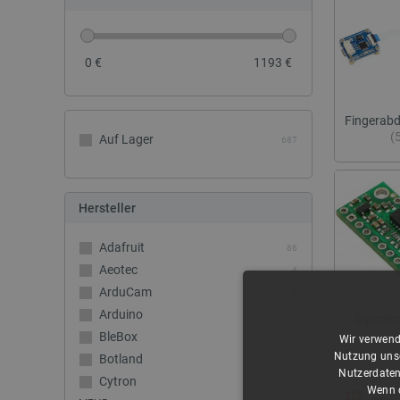
0
€
1193
€
Fingerabd
(
Auf Lager
687
Hersteller
Adafruit
86
Aeotec
4
ArduCam
4
Arduino
7
Gyrosk
BleBox
15
Wir verwend
Nutzung unse
Botland
1
Nutzerdaten
Cytron
4
Wenn d