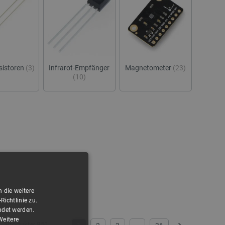
sistoren
(3)
Infrarot-Empfänger
Magnetometer
(23)
(10)
 die weitere
ichtlinie zu.
ndet werden.
Weitere
Produkte:
851