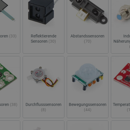
soren
(33)
Reflektierende
Abstandssensoren
Ind
Sensoren
(30)
(70)
Näherun
soren
(38)
Durchflusssensoren
Bewegungssensoren
Temperat
(8)
(44)
(