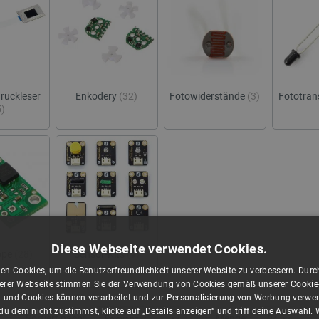
ruckleser
Enkodery
(32)
Fotowiderstände
(3)
Fototran
5)
Diese Webseite verwendet Cookies.
ope
(28)
Sensor-Kits
(9)
en Cookies, um die Benutzerfreundlichkeit unserer Website zu verbessern. Durch
rer Webseite stimmen Sie der Verwendung von Cookies gemäß unserer Cookie-R
 und Cookies können verarbeitet und zur Personalisierung von Werbung verwe
u dem nicht zustimmst, klicke auf „Details anzeigen“ und triff deine Auswahl.
Sortiert nach:
Menge:
Relevanz
24