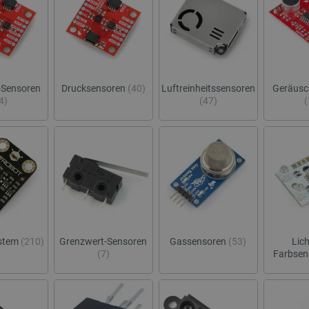
-Sensoren
Drucksensoren
(40)
Luftreinheitssensoren
Geräusc
4)
(47)
(
ystem
(210)
Grenzwert-Sensoren
Gassensoren
(53)
Lich
(7)
Farbse