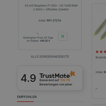
LaSID
 16GB RAM
Raspberry Pi 400 - DE-Version - WiFi
Elektroantr
hör
DualBand/Bluetooth - 4GB RAM - 1.8GHz
_smvs
Index:
RPI-23090
I
critCartData
Niedrigster Preis 30 Tage
Niedrigster Pr
vor Rabatt:
79,90 €
vor Rabatt
PHPSESSID
ALLE SONDERANGEBOTE
Bodenfe
_lb_ccc
Index:
M
4.9
Basierend auf
109 116
Bewertungen
von jeher
Storage declaration
EMPFOHLEN
Name