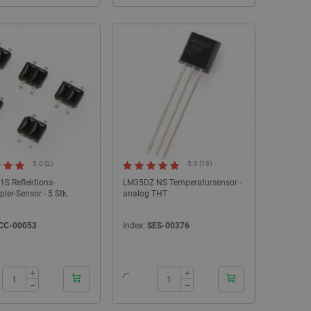
 für das aktuell in der
rt. Es spielt eine
onalitäten im
ngen und Kontomanagement
es auf der PrestaShop-
ich.
ennung des Besuchers.
ritische Nutzerdaten zu
tionalität der Website zu
 Nutzererfahrung zu
SONDERANGEBOT
SONDERANGEBOT
5.0 (2)
5.0 (19)
ichszwecke verwendet, um
S Reflektions-
LM35DZ NS Temperatursensor -
fragen in jeder
ler-Sensor - 5 Stk.
analog THT
r gerichtet werden,
rerfahrung der Website
CC-00053
Index:
SES-00376
pt.com-Dienst verwendet,
für Besucher-Cookies zu
24h
24h
Cookie-Script.com muss
+
+
−
−
re Präferenzen für die
.