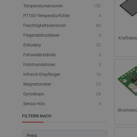
Temperatursensoren
152
PT100-Temperaturfühler
4
Feuchtigkeitssensoren
86
Fingerabdruckleser
5
Kraftsen
Enkodery
32
Fotowiderstände
3
Fototransistoren
3
Infrarot-Empfänger
10
Magnetometer
23
Gyroskope
28
Sensor-Kits
9
Stromsen
FILTERN NACH
Preis