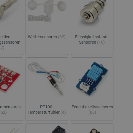
uktive
Wettersensoren
(62)
Flüssigkeitsstand-
gssensoren
Sensoren
(16)
(7)
ursensoren
PT100-
Feuchtigkeitssensoren
152)
Temperaturfühler
(4)
(86)