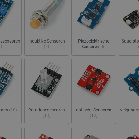
dssensoren
Induktive Sensoren
Piezoelektrische
Sauersto
9)
(4)
Sensoren
(5)
soren
(10)
Rotationssensoren
optische Sensoren
Neigungs
(13)
(12)