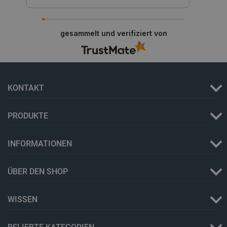
gesammelt und verifiziert von
_lb_ccc
.botland.de
KONTAKT
PRODUKTE
Storage declaration
INFORMATIONEN
Name
Storage type
ÜBER DEN SHOP
_uetvid
Lokaler Speicher
lastExternalReferrer
Lokaler Speicher
WISSEN
__ps_checkoutPayPalSdkInstance_storage__
Lokaler Speicher
lastExternalReferrerTime
Lokaler Speicher