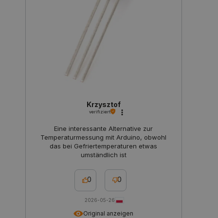
_smvs
.botland.de
5
49
critCartData
botland.de
9
50
Krzysztof
verifiziert
Eine interessante Alternative zur
PHPSESSID
PHP.net
Temperaturmessung mit Arduino, obwohl
botland.de
das bei Gefriertemperaturen etwas
umständlich ist
0
0
2026-05-26
Original anzeigen