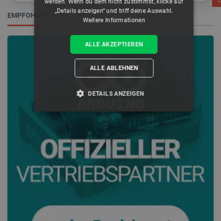
werden. Wenn du dem nicht zustimmst, klicke auf
„Details anzeigen“ und triff deine Auswahl.
EMPFOHLEN
Weitere Informationen
ALLE AKZEPTIEREN
ALLE ABLEHNEN
DETAILS ANZEIGEN
UNBEDINGT ERFORDERLICH
PERFORMANCE
TARGETING
FUNKTIONALITÄT
Unbedingt erforderlich
Performance