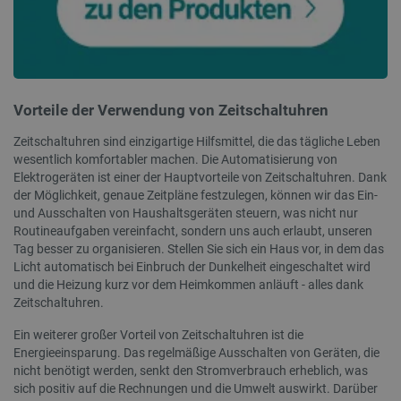
Targeting
Funktionalität
Unbedingt erforderliche Cookies ermöglichen
wesentliche Kernfunktionen der Website wie die
Benutzeranmeldung und die Kontoverwaltung. Ohne
die unbedingt erforderlichen Cookies kann die
Website nicht ordnungsgemäß verwendet werden.
Vorteile der Verwendung von Zeitschaltuhren
Anbieter
/
Name
Ab
Domäne
Zeitschaltuhren sind einzigartige Hilfsmittel, die das tägliche Leben
wesentlich komfortabler machen. Die Automatisierung von
VISITOR_PRIVACY_METADATA
YouTube
5
.youtube.com
Elektrogeräten ist einer der Hauptvorteile von Zeitschaltuhren. Dank
der Möglichkeit, genaue Zeitpläne festzulegen, können wir das Ein-
und Ausschalten von Haushaltsgeräten steuern, was nicht nur
Routineaufgaben vereinfacht, sondern uns auch erlaubt, unseren
Tag besser zu organisieren. Stellen Sie sich ein Haus vor, in dem das
Licht automatisch bei Einbruch der Dunkelheit eingeschaltet wird
und die Heizung kurz vor dem Heimkommen anläuft - alles dank
Zeitschaltuhren.
Ein weiterer großer Vorteil von Zeitschaltuhren ist die
Energieeinsparung. Das regelmäßige Ausschalten von Geräten, die
critAccountId
botland.de
9
nicht benötigt werden, senkt den Stromverbrauch erheblich, was
41
sich positiv auf die Rechnungen und die Umwelt auswirkt. Darüber