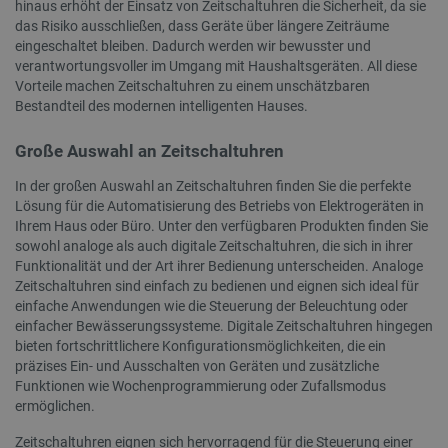
hinaus erhöht der Einsatz von Zeitschaltuhren die Sicherheit, da sie
das Risiko ausschließen, dass Geräte über längere Zeiträume
eingeschaltet bleiben. Dadurch werden wir bewusster und
Datenschutzerklärung von Google
verantwortungsvoller im Umgang mit Haushaltsgeräten. All diese
Vorteile machen Zeitschaltuhren zu einem unschätzbaren
Bestandteil des modernen intelligenten Hauses.
PrestaShop-[abcdef0123456789]{32}
.botland.de
2
Große Auswahl an Zeitschaltuhren
In der großen Auswahl an Zeitschaltuhren finden Sie die perfekte
Lösung für die Automatisierung des Betriebs von Elektrogeräten in
LaVisitorId_Ym90bGFuZC5sYWRlc2suY29tLw
.botland.de
Ihrem Haus oder Büro. Unter den verfügbaren Produkten finden Sie
sowohl analoge als auch digitale Zeitschaltuhren, die sich in ihrer
Funktionalität und der Art ihrer Bedienung unterscheiden. Analoge
critData
botland.de
9
46
Zeitschaltuhren sind einfach zu bedienen und eignen sich ideal für
einfache Anwendungen wie die Steuerung der Beleuchtung oder
einfacher Bewässerungssysteme. Digitale Zeitschaltuhren hingegen
bieten fortschrittlichere Konfigurationsmöglichkeiten, die ein
präzises Ein- und Ausschalten von Geräten und zusätzliche
Funktionen wie Wochenprogrammierung oder Zufallsmodus
ermöglichen.
_lb
.botland.de
Zeitschaltuhren eignen sich hervorragend für die Steuerung einer