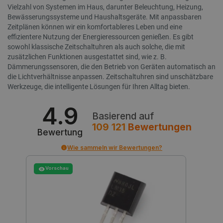
Vielzahl von Systemen im Haus, darunter Beleuchtung, Heizung,
Bewässerungssysteme und Haushaltsgeräte. Mit anpassbaren
Zeitplänen können wir ein komfortableres Leben und eine
effizientere Nutzung der Energieressourcen genießen. Es gibt
sowohl klassische Zeitschaltuhren als auch solche, die mit
zusätzlichen Funktionen ausgestattet sind, wie z. B.
Dämmerungssensoren, die den Betrieb von Geräten automatisch an
CookieScriptConsent
CookieScript
2
die Lichtverhältnisse anpassen. Zeitschaltuhren sind unschätzbare
botland.de
Werkzeuge, die intelligente Lösungen für Ihren Alltag bieten.
4.9
Basierend auf
109 121
Bewertungen
Bewertung
Wie sammeln wir Bewertungen?
isListDisplay
botland.de
Vorschau
LaSID
Quality Unit
LLC
botland.de