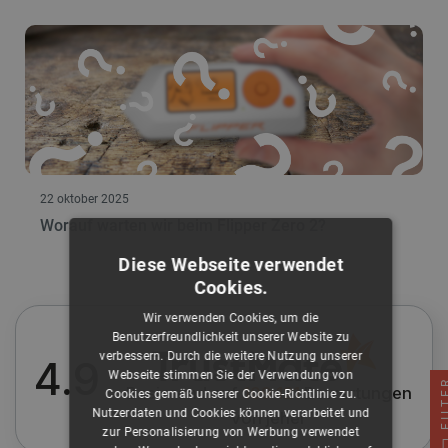
22 oktober 2025
Worauf warten wir beim Flipper Zero 2?
Diese Webseite verwendet
Cookies.
Wir verwenden Cookies, um die
Benutzerfreundlichkeit unserer Website zu
verbessern. Durch die weitere Nutzung unserer
4.9
Webseite stimmen Sie der Verwendung von
FIL
Basierend auf
109 121
Bewertungen
Cookies gemäß unserer Cookie-Richtlinie zu.
Nutzerdaten und Cookies können verarbeitet und
von jeher
zur Personalisierung von Werbung verwendet