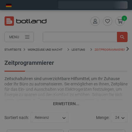
Bestelle in:
3
:
21
:
19
, und wir versenden heute!
0
MENU
STARTSEITE
WERKZEUGE UND MACHT
LEISTUNG
ZEITPROGRAMMIERER
Zeitprogrammierer
Zeitschaltuhren sind unverzichtbare Hilfsmittel, um Ihr Zuhause
oder Ihr Büro zu automatisieren. Sie ermöglichen es Ihnen, Zeitpläne
für das Ein- und Ausschalten von Elektrogeräten festzulegen, um
Energie zu sparen und den Komfort zu erhöhen. Schauen Sie sich
unser Angebot an Zeitschaltuhren an und wählen Sie die perfekte
ERWEITERN...
Lösung für Sie!
Sortiert nach:
Menge:
Relevanz
24