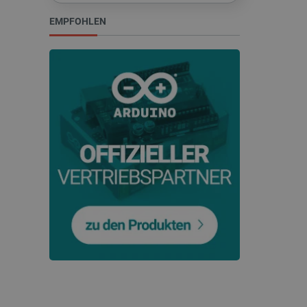
EMPFOHLEN
PrestaShop-[abcdef0123456
LaVisitorId_Ym90bGFuZC5
critData
_lb
CookieScriptConsent
isListDisplay
LaSID
_smvs