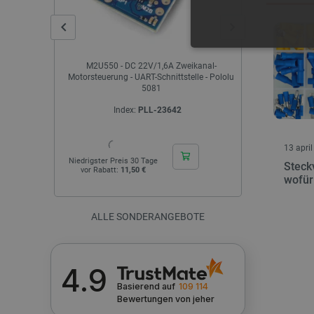
UNBEDING
kanal-
STM32 NUCLEO-F042K6 - STM32F042K6
Winkeldose 
le - Pololu
ARM Cortex M0
Index:
DIS-04890
I
Unbedingt erforderliche Coo
13 apri
die unbedingt erforderliche
Niedrigster Preis 30 Tage
Steck
vor Rabatt:
22,90 €
wofür
Name
VISITOR_PRIVACY_METAD
ALLE SONDERANGEBOTE
4.9
critAccountId
Basierend auf
109 114
Bewertungen
von jeher