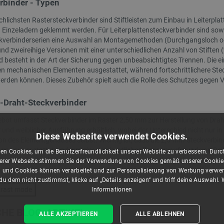
rbinder - Typen
hlichsten Rastersteckverbinder sind Stiftleisten zum Einbau in Leiterplatt
ndex:
AUP-28481
Index:
CRL-28371
 Einzeladern geklemmt werden. Für Leiterplattensteckverbinder sind sowo
ckverbinderserien eine Auswahl an Montagemethoden (Durchgangsloch ode
und zweireihige Versionen mit einer unterschiedlichen Anzahl von Stiften
 besteht in der Art der Sicherung gegen unbeabsichtigtes Trennen. Die ei
en mechanischen Elementen ausgestattet, während fortschrittlichere Ste
werden können. Dieses Zubehör spielt auch die Rolle des Schutzes gegen 
-Draht-Steckverbinder
bot umfasst Steckverbinder im Raster 2,50 mm zur Herstellung von Draht
und weiblicher Ausführung erhältlich, wobei der Unterschied nicht nur in
Diese Webseite verwendet Cookies.
on des Elementgehäuses selbst. Wichtig ist, dass die 2,5-mm-Steckverbind
ngen ausgestattet sind, um ein versehentliches Trennen aufgrund von Re
SONDERANGEBOT
en Cookies, um die Benutzerfreundlichkeit unserer Website zu verbessern. Durch
 auch eine umgekehrte Verbindung, was ein zuverlässiger Schutz vor Be
rer Webseite stimmen Sie der Verwendung von Cookies gemäß unserer Cookie-R
 ist.
 und Cookies können verarbeitet und zur Personalisierung von Werbung verwe
u dem nicht zustimmst, klicke auf „Details anzeigen“ und triff deine Auswahl.
trast mode
Informationen
HE BLOG-ARTIKEL
ALLE AKZEPTIEREN
ALLE ABLEHNEN