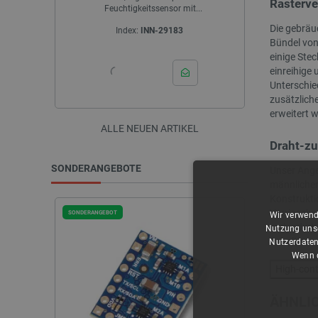
Rasterve
..
Die gebräuc
Index:
SUN-28279
I
Bündel von
einige Ste
einreihige 
Unterschied
zusätzlich
erweitert 
ALLE NEUEN ARTIKEL
Draht-zu
SONDERANGEBOTE
Unser Ange
männlicher 
Konstrukti
Verriegelu
SONDERANGEBOT
Wir verwend
verhindert
Nutzung unse
Schaltkreise
Nutzerdaten
Wenn d
High-con
ÄHNLIC