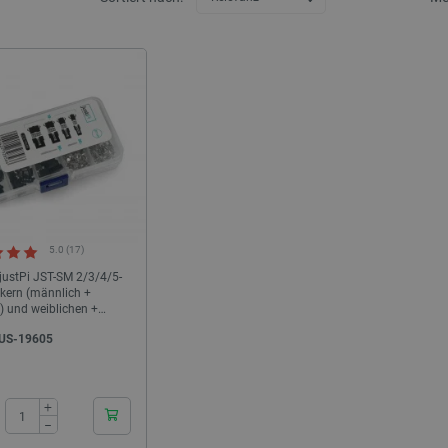
5.0 (17)
justPi JST-SM 2/3/4/5-
ckern (männlich +
) und weiblichen +
hen Pins für
US-19605
gehäuse...
24h
+
−