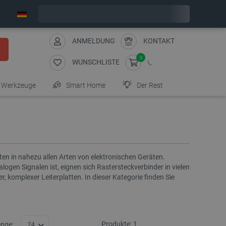
Wir verschicken am Montag
ANMELDUNG
KONTAKT
0
WUNSCHLISTE
Werkzeuge
Smart Home
Der Rest
en in nahezu allen Arten von elektronischen Geräten.
en Signalen ist, eignen sich Rastersteckverbinder in vielen
komplexer Leiterplatten. In dieser Kategorie finden Sie
.
Produkte:
1
nge:
24