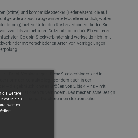
en (Stifte) und kompatible Stecker (Federleisten), die auf
Index:
AUP-28512
Index:
NTE-2
hl gerade als auch abgewinkelte Modelle erhältlich, wobei
r bündig) bieten. Unter den Rasterverbindern finden Sie
 (von zwei bis zu mehreren Dutzend und mehr). Ein weiterer
nfachsten Goldpin-Steckverbinder sind werkseitig nicht mit
ckverbinder mit verschiedenen Arten von Verriegelungen
Verpolung.
-zu-Draht-Verbindungen. Diese Steckverbinder sind in
 der Form der Kontakte liegt, sondern auch in der
er – die gebräuchlichsten Größen von 2 bis 4 Pins – mit
ißen oder Vibrationen zu verhindern. Das mechanische Design
AUSVERKAUF
SONDERANGEBOT
 die weitere
schädigung oder sogar Durchbrennen elektronischer
ichtlinie zu.
SONDERANGEBOT
ndet werden.
Weitere