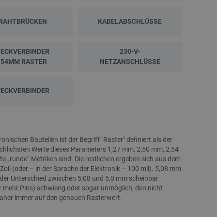
RAHTBRÜCKEN
KABELABSCHLÜSSE
TECKVERBINDER
230-V-
.54MM RASTER
NETZANSCHLÜSSE
TECKVERBINDER
NEU
NEU
ischen Bauteilen ist der Begriff "Raster" definiert als der
uchlichsten Werte dieses Parameters 1,27 mm, 2,50 mm, 2,54
 „runde“ Metriken sind. Die restlichen ergeben sich aus dem
ll (oder – in der Sprache der Elektronik – 100 mil). 5,08 mm
 der Unterschied zwischen 5,08 und 5,0 mm scheinbar
er mehr Pins) schwierig oder sogar unmöglich, den nicht
 daher immer auf den genauen Rasterwert.
AURAPOL PLA Pearl Filament 1,75 mm 1 kg
Laserpointer-Präsentation
– Ozeanjade
3.0 – 2,4 GHz – 30 m