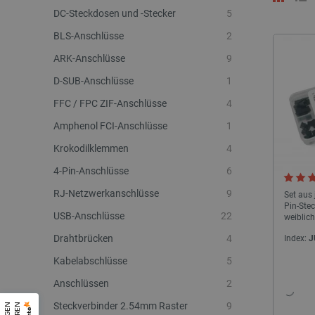
DC-Steckdosen und -Stecker
5
BLS-Anschlüsse
2
ARK-Anschlüsse
9
D-SUB-Anschlüsse
1
FFC / FPC ZIF-Anschlüsse
4
Amphenol FCI-Anschlüsse
1
Krokodilklemmen
4
4-Pin-Anschlüsse
6
RJ-Netzwerkanschlüsse
9
Set aus 
Pin-Ste
USB-Anschlüsse
22
weiblich
männlic
Drahtbrücken
4
Index:
J
Buchsen
Kabelabschlüsse
5
Anschlüssen
2
Steckverbinder 2.54mm Raster
9