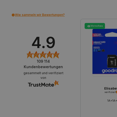
critCartData
Wie sammeln wir Bewertungen?
PHPSESSID
Vorschau
4.9
_lb_ccc
109 114
Kundenbewertungen
gesammelt und verifiziert
von
Storage declaration
Elisabe
Name
verifiziert
_uetvid
1A+1A
lastExternalReferrer
__ps_checkoutPayPalSdkIn