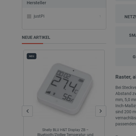
Hersteller
justPi
NETZ
1
SM
NEUE ARTIKEL
G
NEU
NEU
Raster, 
Bei Steckve
Abstand zw
mm, 5,0 mm
Inch-Maßsy
sind 200 m
vernachläss
passenden 
B –
eSUN PLA+ Filament 1,75 mm 1 kg - Sehr
AURAPOL PL
r- und
Peri