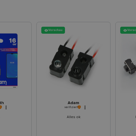
botland.de
9 Minuten
Dieses Cookie wird verwendet, um s
50 Sekunden
der Inhalt des Einkaufswagens nich
durch verschiedene Seiten des Shop
den Shop verlässt und später zurüc
PHP.net
Sitzung
Cookie, das von Anwendungen generi
Vorschau
Vors
botland.de
Sprache basieren. Dies ist eine al
Verwalten von Benutzersitzungsvari
Normalerweise handelt es sich um ei
Zahl. Die Art und Weise, wie sie ver
Site spezifisch sein. Ein gutes Beisp
Beibehaltung des Anmeldestatus fü
den Seiten.
.botland.de
1 Jahr
Dieses Cookie dient dazu, die Einwil
Verwendung von Cookies auf der We
Einhaltung gesetzlicher Anforderun
eine Einwilligung für bestimmte Ka
erhalten.
th
Adam
Storage type
verifiziert
Lokaler Speicher
+
Alles ok
Lokaler Speicher
stance_storage__
Lokaler Speicher