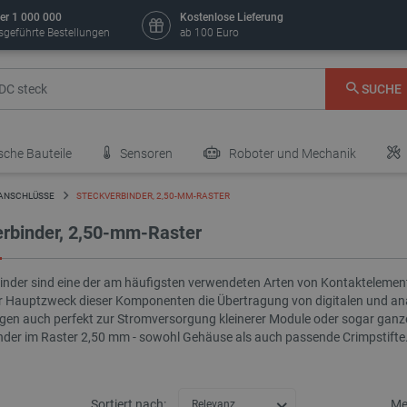
er 1 000 000
Kostenlose Lieferung
sgeführte Bestellungen
ab 100 Euro
SUCHE
sche Bauteile
Sensoren
Roboter und Mechanik
ANSCHLÜSSE
STECKVERBINDER, 2,50-MM-RASTER
rbinder, 2,50-mm-Raster
inder sind eine der am häufigsten verwendeten Arten von Kontaktelement
 Hauptzweck dieser Komponenten die Übertragung von digitalen und analog
n auch perfekt zur Stromversorgung kleinerer Module oder sogar ganzer, 
nder im Raster 2,50 mm - sowohl Gehäuse als auch passende Crimpstifte
Sortiert nach:
Me
Relevanz