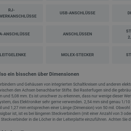
RJ-
USB-ANSCHLÜSSE
D
WERKANSCHLÜSSE
S
A-ANSCHLÜSSE
ANSCHLÜSSEN
2
LEITGELENKE
MOLEX-STECKER
S
NEU
also ein bisschen über Dimensionen
rbindern und Gehäusen von integrierten Schaltkreisen und anderen elektron
ischen den Achsen benachbarter Stifte. Bei Rasterfugen sind die gebrä
 und 5,08 mm. Es ist unschwer zu erkennen, dass nur wenige dieser Werte
stem, das Elektroniker sehr gerne verwenden. 2,54 mm sind genau 1/10 Zo
il und 1,27 mm entsprechen einer Länge (Dimension) von 50 mil. Obwohl
igbar ist, ist es bei längeren Steckverbindern (mit einer Anzahl von 3 od
Steckverbinder in die Löcher in der Leiterplatte einzuführen. Achten Sie
A-Filament 1,75 mm 1 kg –
Creality CR-ABS Filament 1,75 mm 1 kg -
Bananenschale
Weiß