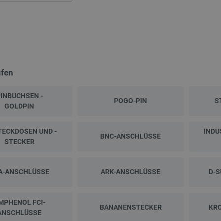
üfen
INBUCHSEN -
POGO-PIN
S
GOLDPIN
TECKDOSEN UND -
INDU
BNC-ANSCHLÜSSE
STECKER
A-ANSCHLÜSSE
ARK-ANSCHLÜSSE
D-
MPHENOL FCI-
BANANENSTECKER
KR
ANSCHLÜSSE