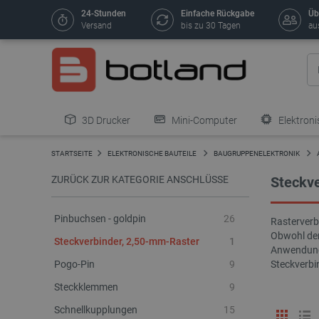
24-Stunden
Einfache Rückgabe
Üb
Versand
bis zu 30 Tagen
au
3D Drucker
Mini-Computer
Elektroni
STARTSEITE
ELEKTRONISCHE BAUTEILE
BAUGRUPPENELEKTRONIK
ZURÜCK ZUR KATEGORIE ANSCHLÜSSE
Steckve
Pinbuchsen - goldpin
26
Rasterverb
Obwohl der
Steckverbinder, 2,50-mm-Raster
1
Anwendunge
Pogo-Pin
9
Steckverbi
Steckklemmen
9
Schnellkupplungen
15