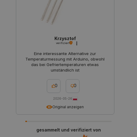
CookieScriptConsent
CookieScript
2 
botland.de
Krzysztof
verifiziert
Eine interessante Alternative zur
Temperaturmessung mit Arduino, obwohl
das bei Gefriertemperaturen etwas
isListDisplay
botland.de
umständlich ist
0
0
LaSID
Quality Unit
LLC
2026-05-26
botland.de
Original anzeigen
_smvs
.botland.de
59
49
gesammelt und verifiziert von