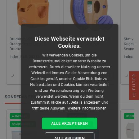
Diese Webseite verwendet
Druckkopf-Kit für Elegoo
eSUN PLA+ Filament 1,75
Stativ mi
OrangeStorm Giga 3D-
mm 1 kg - Sehr Peri
Kugelkop
Cookies.
Drucker
Scanner
Wir verwenden Cookies, um die
Index:
ELG-28213
Index:
SUN-28279
Index:
R
Benutzerfreundlichkeit unserer Website zu
verbessern. Durch die weitere Nutzung unserer
Webseite stimmen Sie der Verwendung von
FILTER
Cookies gemäß unserer Cookie-Richtlinie zu.
Nutzerdaten und Cookies können verarbeitet
und zur Personalisierung von Werbung
verwendet werden. Wenn du dem nicht
SONDERANGEBOTE
zustimmst, klicke auf „Details anzeigen“ und
triff deine Auswahl.
Weitere Informationen
AUSVERKAUF
AUSVERKAUF
SONDERA
ALLE AKZEPTIEREN
SONDERANGEBOT
SONDERANGEBOT
ALLE ABLEHNEN