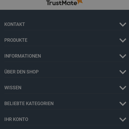
critCartData
botland.de
9
50
KONTAKT
PRODUKTE
INFORMATIONEN
PHPSESSID
PHP.net
botland.de
ÜBER DEN SHOP
WISSEN
BELIEBTE KATEGORIEN
IHR KONTO