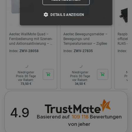
DETAILS ANZEIGEN
UNBEDINGT ERFORDERLICH
Aeotec WallMote Quad –
Aeotec Bewegungsmelder –
Raspberry
Fernbedienung mit Szenen-
Bewegungs- und
offizielle
PERFORMANCE
und Aktionsaktivierung – 4
Temperatursensor – ZigBee
RJ45 - mi
Tasten –...
30W -...
Index:
ZWV-28058
Index:
ZWV-27835
Index:
RP
TARGETING
FUNKTIONALITÄT
Niedrigster
Niedrigster
Nie
Preis 30 Tage
Preis 30 Tage
Prei
vor Rabatt:
vor Rabatt:
vor
73,50 €
34,50 €
2
Unbedingt erforderlich
Performance
Targeting
Funktionalität
4.9
Basierend auf
109 118
Bewertungen
Unbedingt erforderliche Cookies ermöglichen
wesentliche Kernfunktionen der Website wie die
von jeher
Benutzeranmeldung und die Kontoverwaltung.
Ohne die unbedingt erforderlichen Cookies kann