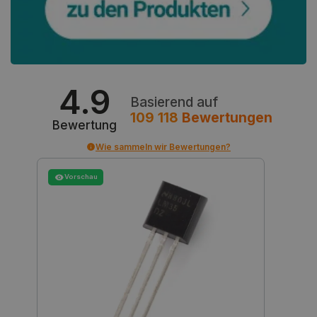
PrestaShop-[abcdef0123456789]{32}
.botland.de
2 
4.9
LaVisitorId_Ym90bGFuZC5sYWRlc2suY29tLw
.botland.de
Basierend auf
109 118
Bewertungen
Bewertung
critData
botland.de
9
46
Wie sammeln wir Bewertungen?
Vorschau
_lb
.botland.de