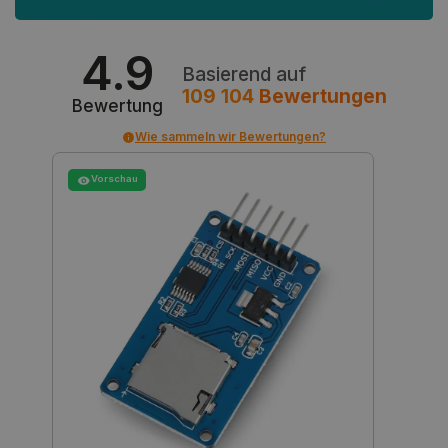
isListDisplay
botland.de
4.9
Basierend auf
109 104
Bewertungen
Bewertung
LaSID
Quality Unit
Wie sammeln wir Bewertungen?
LLC
botland.de
Vorschau
_smvs
.botland.de
critCartData
botland.de