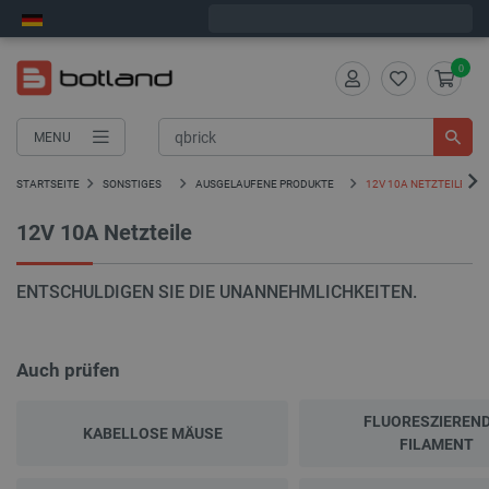
Bestelle in:
10
:
06
:
17
, und wir versenden heute!
0
MENU
STARTSEITE
SONSTIGES
AUSGELAUFENE PRODUKTE
12V 10A NETZTEILE
12V 10A Netzteile
ENTSCHULDIGEN SIE DIE UNANNEHMLICHKEITEN.
Auch prüfen
FLUORESZIEREN
KABELLOSE MÄUSE
FILAMENT