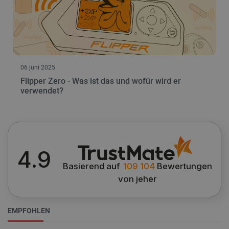
06 juni 2025
critAccountId
botland.de
Flipper Zero - Was ist das und wofür wird er
verwendet?
Datenschutzerklärung von Google
4.9
PrestaShop-[abcdef0123456789]{32}
.botland.de
Basierend auf
109 104
Bewertungen
von jeher
LaVisitorId_Ym90bGFuZC5sYWRlc2suY29tLw
.botland.de
EMPFOHLEN