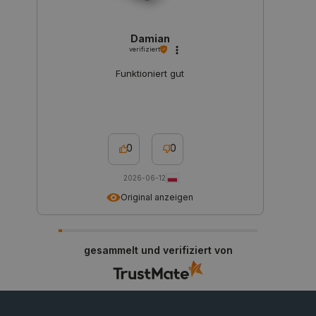
PHPSESSID
PHP.net
botland.de
Damian
verifiziert
Funktioniert gut
0
0
2026-06-12
Original anzeigen
_lb_ccc
.botland.de
gesammelt und verifiziert von