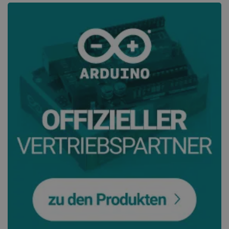
critData
botland.de
_lb
.botland.de
CookieScriptConsent
CookieScript
botland.de