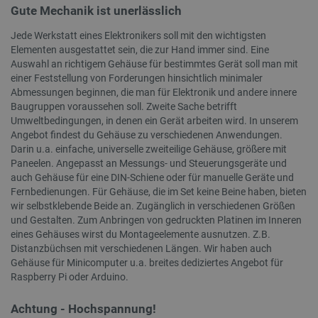
zäh
botland.de
Microso
die Sync
Gute Mechanik ist unerlässlich
Softwa
über viel
wp-
OnTheGoSystems
Sitzung
Spe
verwen
verschi
wpml_current_language
Ltd.
Spr
über di
Jede Werkstatt eines Elektronikers soll mit den wichtigsten
Microso
botland.de
Sta
speich
hinweg m
Elementen ausgestattet sein, die zur Hand immer sind. Eine
die
Seiten
um die
ang
Auswahl an richtigem Gehäuse für bestimmtes Gerät soll man mit
einzige
Benutzer
fes
Analys
ermöglic
einer Feststellung von Forderungen hinsichtlich minimaler
das
kombin
die
Abmessungen beginnen, die man für Elektronik und andere innere
_fbp
Meta Platform
2 Monate 4
Wird vo
AJA
_gat
Google
58 Sekunden
Dieser
Baugruppen voraussehen soll. Zweite Sache betrifft
Inc.
Wochen
verwende
akt
LLC
Google
.botland.de
Reihe vo
Umweltbedingungen, in denen ein Gerät arbeiten wird. In unserem
Coo
.botland.de
verknü
Werbepr
Ben
Dokume
Angebot findest du Gehäuse zu verschiedenen Anwendungen.
liefern, z
die
Drosse
Gebote 
Darin u.a. einfache, universelle zweiteilige Gehäuse, größere mit
sin
Anford
Werbekun
Paneelen. Angepasst an Messungs- und Steuerungsgeräte und
wodurc
auf We
__Secure-
.youtube.com
5 Monate 4
Das Cook
auch Gehäuse für eine DIN-Schiene oder für manuelle Geräte und
Daten
ROLLOUT_TOKEN
Wochen
ROLLOU
Fernbedienungen. Für Gehäuse, die im Set keine Beine haben, bieten
einges
wird von
wir selbstklebende Beide an. Zugänglich in verschiedenen Größen
verwende
_clck
.botland.de
11 Monate 4
Dieses
schrittw
und Gestalten. Zum Anbringen von gedruckten Platinen im Inneren
Wochen
um Nut
Einführu
eines Gehäuses wirst du Montageelemente ausnutzen. Z.B.
das En
Funktion
Website
Updates 
Distanzbüchsen mit verschiedenen Längen. Wir haben auch
Nutzer
Mit die
Gehäuse für Minicomputer u.a. breites dediziertes Angebot für
Funktio
können 
verbes
bestimm
Raspberry Pi oder Arduino.
Testgrup
_ga
Google
1 Jahr 1
Dieser
experime
LLC
Monat
Zusam
Funktio
Achtung - Hochspannung!
.botland.de
Univers
zugewie