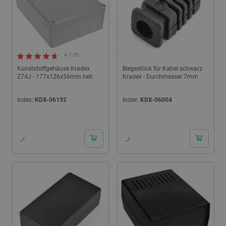
4.7 (5)
Kunststoffgehäuse Kradex
Biegestück für Kabel schwarz
Z74J - 177x126x56mm hell
Kradex - Durchmesser 7mm
Index:
KDX-06192
Index:
KDX-06004
24h
24h