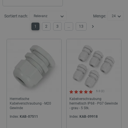
Sortiert nach:
Menge:
Relevanz
24
1
2
3
…
13
Weiter
5.0 (2)
Hermetische
Kabelverschraubung
Kabelverschraubung - M20
hermetisch IP68 - PG7 Gewinde
Gewinde
- grau - 5 Stk.
Index:
KAB-07511
Index:
KAB-09918
24h
24h