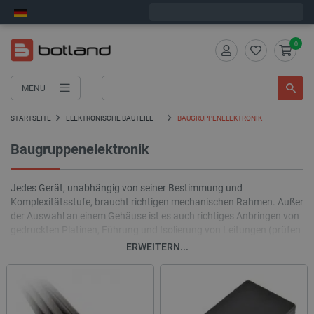
Wir verschicken am Montag
0
MENU
STARTSEITE
ELEKTRONISCHE BAUTEILE
BAUGRUPPENELEKTRONIK
Baugruppenelektronik
Jedes Gerät, unabhängig von seiner Bestimmung und
Komplexitätsstufe, braucht richtigen mechanischen Rahmen. Außer
der Auswahl an einem Gehäuse ist es auch richtiges Anbringen von
gedruckten Platinen, Führung und Isolierung von Leitungen (prüfen
die bei uns zugänglichen Schrumpfröhren und Kabelmanagement)
ERWEITERN...
und die Ausstattung eines Gehäuses mit notwendigen
Montageelementen notwendig. Sowohl innere wie z.B.:
Distanzbüchse und äußere wie selbstklebende Beine. In unserem
Laden findest du alles, was Deine Geräte brauchen.