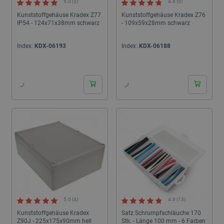
5.0 (5)
4.8 (5)
Kunststoffgehäuse Kradex Z77
Kunststoffgehäuse Kradex Z76
IP54 - 124x71x38mm schwarz
- 109x59x28mm schwarz
Index:
KDX-06193
Index:
KDX-06188
24h
24h
5.0 (4)
4.8 (13)
Kunststoffgehäuse Kradex
Satz Schrumpfschläuche 170
Z90J - 225x175x90mm hell
Stk. - Länge 100 mm - 6 Farben