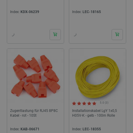
Index:
KDX-06239
Index:
LEC-18165
24h
24h
5.0 (3)
Zugentlastung für RJ45 8P8C
Installationskabel LgY 1x0,5
Kabel - rot - 10St
H05V-K - gelb - 100m Rolle
Index:
KAB-06671
Index:
LEC-18355