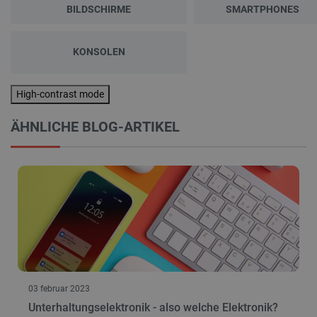
BILDSCHIRME
SMARTPHONES
CookieScriptConsent
CookieScript
2
botland.de
KONSOLEN
High-contrast mode
isListDisplay
botland.de
ÄHNLICHE BLOG-ARTIKEL
LaSID
Quality Unit
LLC
botland.de
_smvs
.botland.de
5
49
03 februar 2023
Unterhaltungselektronik - also welche Elektronik?
critCartData
botland.de
9