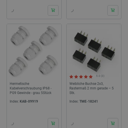
5.0 (3)
Hermetische
Weibliche Buchse 2x3,
Kabelverschraubung IP68 -
Rastermaß 2 mm gerade – 5
PG9 Gewinde - grau 5Stück
Stk.
Index:
KAB-09919
Index:
TME-18241
24h
24h