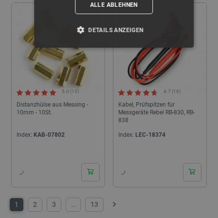
ALLE ABLEHNEN
DETAILS ANZEIGEN
UNBEDINGT ERFORDERLICH
PERFORMANCE
TARGETING
5.0 (13)
4.7 (16)
FUNKTIONALITÄT
Distanzhülse aus Messing -
Kabel, Prüfspitzen für
10mm - 10St.
Messgeräte Rebel RB-830, RB-
838
Index:
KAB-07802
Index:
LEC-18374
Unbedingt erforderlich
Performance
24h
24h
Targeting
Funktionalität
Unbedingt erforderliche Cookies ermöglichen
wesentliche Kernfunktionen der Website wie die
Benutzeranmeldung und die Kontoverwaltung. Ohne
die unbedingt erforderlichen Cookies kann die
1
2
3
…
13
Website nicht ordnungsgemäß verwendet werden.
Weiter