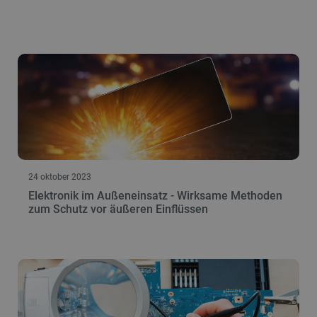
50
PHPSESSID
PHP.net
botland.de
24 oktober 2023
Elektronik im Außeneinsatz - Wirksame Methoden
zum Schutz vor äußeren Einflüssen
_lb_ccc
.botland.de