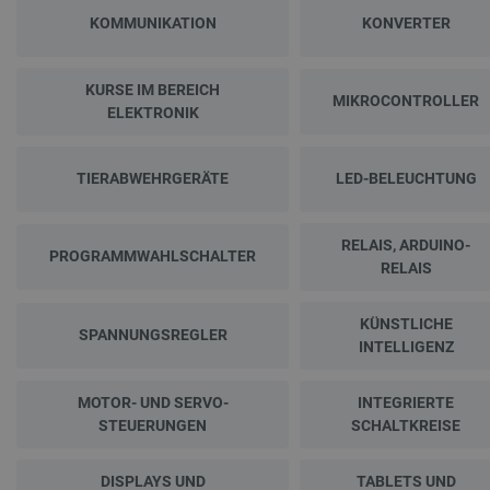
KOMMUNIKATION
KONVERTER
KURSE IM BEREICH
LaVisitorId_Ym90bGFuZC5sYWRlc2suY29tLw
.botland.de
MIKROCONTROLLER
ELEKTRONIK
critData
botland.de
9
46
TIERABWEHRGERÄTE
LED-BELEUCHTUNG
RELAIS, ARDUINO-
PROGRAMMWAHLSCHALTER
RELAIS
_lb
.botland.de
KÜNSTLICHE
SPANNUNGSREGLER
INTELLIGENZ
MOTOR- UND SERVO-
INTEGRIERTE
STEUERUNGEN
SCHALTKREISE
DISPLAYS UND
TABLETS UND