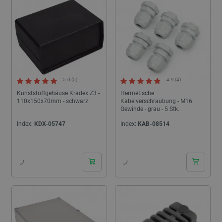
5.0 (5)
4.9 (4)
Kunststoffgehäuse Kradex Z3 -
Hermetische
110x150x70mm - schwarz
Kabelverschraubung - M16
Gewinde - grau - 5 Stk.
Index:
KDX-05747
Index:
KAB-08514
24h
24h