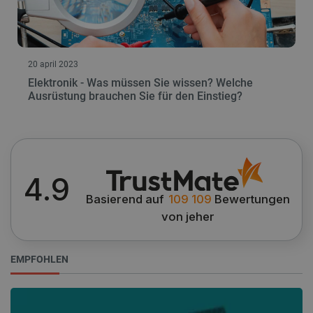
20 april 2023
Elektronik - Was müssen Sie wissen? Welche
Ausrüstung brauchen Sie für den Einstieg?
Storage declaration
Name
Storage type
_uetvid
Lokaler Speicher
lastExternalReferrer
Lokaler Speicher
4.9
__ps_checkoutPayPalSdkInstance_storage__
Lokaler Speicher
Basierend auf
109 109
Bewertungen
lastExternalReferrerTime
Lokaler Speicher
von jeher
_uetsid_exp
Lokaler Speicher
_gcl_ls
Lokaler Speicher
EMPFOHLEN
lbx_ac_easystorage
Sitzungsspeicher
_cltk
Sitzungsspeicher
_smvc
Lokaler Speicher