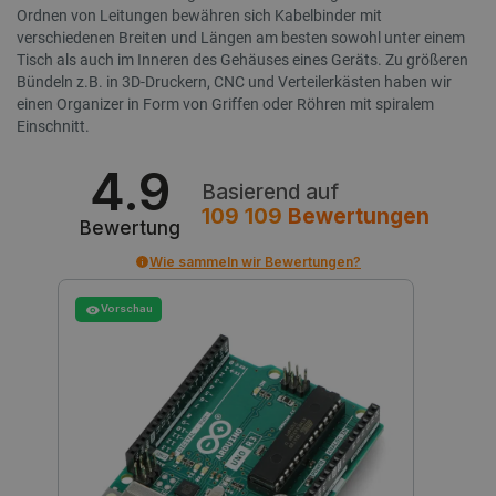
Seiten
könnte.
Ordnen von Leitungen bewähren sich Kabelbinder mit
einzige
verschiedenen Breiten und Längen am besten sowohl unter einem
Analys
_uetsid
Microsoft
1 Tag
Dieses C
Tisch als auch im Inneren des Gehäuses eines Geräts. Zu größeren
kombin
Corporation
von Bing
.botland.de
um zu b
Bündeln z.B. in 3D-Druckern, CNC und Verteilerkästen haben wir
_ga_KZMRWWSW9M
.botland.de
1 Jahr 1
Dieses
welche 
einen Organizer in Form von Griffen oder Röhren mit spiralem
Monat
um sta
geschalt
Nutzun
sollen, d
Einschnitt.
Besuch
Endbenut
Website 
4.9
gtag_loaded
botland.de
4 Wochen 2
relevant
Mit di
Tage
überwa
Basierend auf
Analys
__Secure-YNID
.youtube.com
5 Monate 4
Dieses C
109 109
Bewertungen
wurden
Wochen
verwende
Bewertung
eindeuti
_lb_id
.botland.de
1 Jahr
ID zu sp
Mit di
Wie sammeln wir Bewertungen?
Benutzer
Nutzer
zu verfol
Präfere
Gesamt
Vorschau
Websit
MR
Microsoft
6 Tage 23
Dies ist
Corporation
Stunden
MSN-Coo
_gid
.c.bing.com
Google
1 Tag
Drittanbi
Dieses
LLC
dem wir 
Analyti
.botland.de
der Webs
und akt
interne 
eindeut
messen.
besuch
Zählen
Seiten
MR
Microsoft
6 Tage 23
Dies ist
Corporation
Stunden
MSN-Coo
.c.clarity.ms
Drittanbi
dem wir 