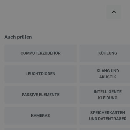
Anbieter
/
Name
Ab
Domäne
VISITOR_PRIVACY_METADATA
YouTube
5
.youtube.com
Auch prüfen
COMPUTERZUBEHÖR
KÜHLUNG
KLANG UND
LEUCHTDIODEN
AKUSTIK
critAccountId
botland.de
9
41
INTELLIGENTE
PASSIVE ELEMENTE
KLEIDUNG
Datenschutzerklärung von Google
SPEICHERKARTEN
KAMERAS
UND DATENTRÄGER
PrestaShop-[abcdef0123456789]{32}
.botland.de
2