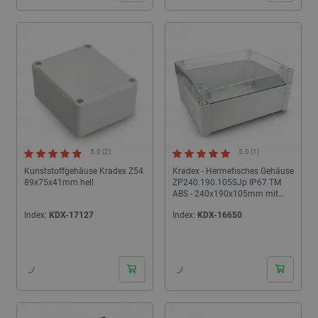
5.0 (2)
5.0 (1)
Kunststoffgehäuse Kradex Z54
Kradex - Hermetisches Gehäuse
89x75x41mm hell
ZP240.190.105SJp IP67 TM
ABS - 240x190x105mm mit
Messingbuchsen - hellgrau -
Index:
KDX-17127
Index:
KDX-16650
transparent
24h
24h