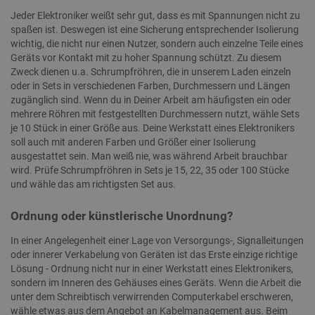
wichti
beispiel
Jeder Elektroniker weißt sehr gut, dass es mit Spannungen nicht zu
allgem
Änderung
Analys
Benutzer
spaßen ist. Deswegen ist eine Sicherung entsprechender Isolierung
Cookie
oder am 
wichtig, die nicht nur einen Nutzer, sondern auch einzelne Teile eines
zwisch
Das Präf
unters
gibt an,
Geräts vor Kontakt mit zu hoher Spannung schützt. Zu diesem
zufäll
Cookie n
Zweck dienen u.a. Schrumpfröhren, die in unserem Laden einzeln
Kundeni
sichere
zugewie
oder in Sets in verschiedenen Farben, Durchmessern und Längen
Verbind
Seiten
übertrag
zugänglich sind. Wenn du in Deiner Arbeit am häufigsten ein oder
Websit
die Date
mehrere Röhren mit festgestellten Durchmessern nutzt, wähle Sets
verwen
erhöht.
Sitzun
je 10 Stück in einer Größe aus. Deine Werkstatt eines Elektronikers
Kampag
uid
.criteo.com
1 Jahr
Dieses C
soll auch mit anderen Farben und Größer einer Isolierung
Analys
eine ein
ausgestattet sein. Man weiß nie, was während Arbeit brauchbar
zugewie
_gat_gtag_UA_19768503_13
.botland.de
1 Minute
Dieses 
maschin
wird. Prüfe Schrumpfröhren in Sets je 15, 22, 35 oder 100 Stücke
Google
Benutzer
und wähle das am richtigsten Set aus.
Begren
sammelt
(Dross
Aktivität
verwen
Website.
Ordnung oder künstlerische Unordnung?
können z
_ga_L5TH73H2F6
.botland.de
1 Jahr 1
Dieses
und Beri
Monat
Analyt
an Dritt
In einer Angelegenheit einer Lage von Versorgungs-, Signalleitungen
Sitzun
werden.
oder innerer Verkabelung von Geräten ist das Erste einzige richtige
_clsk
Microsoft
1 Tag
Dieses 
lbx_consent_cookie
botland.de
2 Monate 4
Dieses C
Lösung - Ordnung nicht nur in einer Werkstatt eines Elektronikers,
.botland.de
Microso
Wochen
verwende
sondern im Inneren des Gehäuses eines Geräts. Wenn die Arbeit die
Softwa
Produkt
verwen
vorzusch
unter dem Schreibtisch verwirrenden Computerkabel erschweren,
über di
denen de
wähle etwas aus dem Angebot an Kabelmanagement aus. Beim
speich
interessi