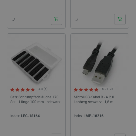
24h
24h
4.8 (6)
5.0 (12)
Satz Schrumpfschläuche 170
MicroUSB-Kabel B - A 2.0
Stk. - Länge 100 mm - schwarz
Lanberg schwarz - 1,8 m
Index:
LEC-18164
Index:
IMP-18216
24h
24h