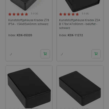
5.0 (4)
5.0 (8)
Kunststoffgehäuse Kradex Z78
Kunststoffgehäuse Kradex Z2A
IP54 - 154x85x43mm schwarz
B 178x147x90mm - belüftet -
schwarz
Index:
KDX-05320
Index:
KDX-11212
24h
24h