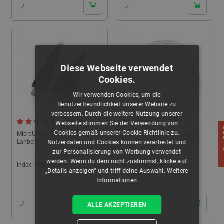
Diese Webseite verwendet
Cookies.
Wir verwenden Cookies, um die
Benutzerfreundlichkeit unserer Website zu
verbessern. Durch die weitere Nutzung unserer
5.0 (20)
5.0 (1)
Webseite stimmen Sie der Verwendung von
F
Cookies gemäß unserer Cookie-Richtlinie zu.
MicroUSB B Kabel - A 2.0
Installationskabel LgY 1x0,5
Lanberg schwarz - 1m
H05V-K - weiß - 100m Rolle
Nutzerdaten und Cookies können verarbeitet und
zur Personalisierung von Werbung verwendet
werden. Wenn du dem nicht zustimmst, klicke auf
Index:
IMP-18217
Index:
LEC-18356
„Details anzeigen“ und triff deine Auswahl.
Weitere
Informationen
24h
24h
ALLE AKZEPTIEREN