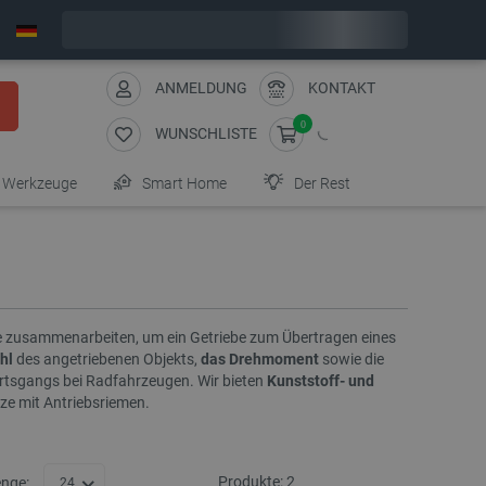
Bestelle in:
6
:
22
:
43
, und wir versenden heute!
ANMELDUNG
KONTAKT
0
WUNSCHLISTE
Werkzeuge
Smart Home
Der Rest
e zusammenarbeiten, um ein Getriebe zum Übertragen eines
hl
des angetriebenen Objekts,
das Drehmoment
sowie die
rtsgangs bei Radfahrzeugen. Wir bieten
Kunststoff- und
e mit Antriebsriemen.
Produkte:
2
nge:
24