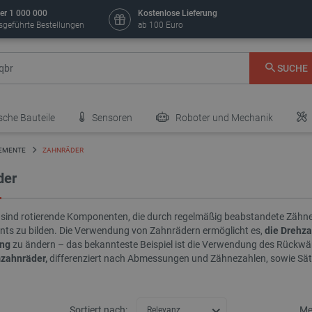
er 1 000 000
Kostenlose Lieferung
sgeführte Bestellungen
ab 100 Euro
SUCHE
sche Bauteile
Sensoren
Roboter und Mechanik
LEMENTE
ZAHNRÄDER
der
sind rotierende Komponenten, die durch regelmäßig beabstandete Zähn
s zu bilden. Die Verwendung von Zahnrädern ermöglicht es,
die Drehza
ung
zu ändern – das bekannteste Beispiel ist die Verwendung des Rückwä
zahnräder,
differenziert nach Abmessungen und Zähnezahlen, sowie Sätz
Sortiert nach:
Me
Relevanz