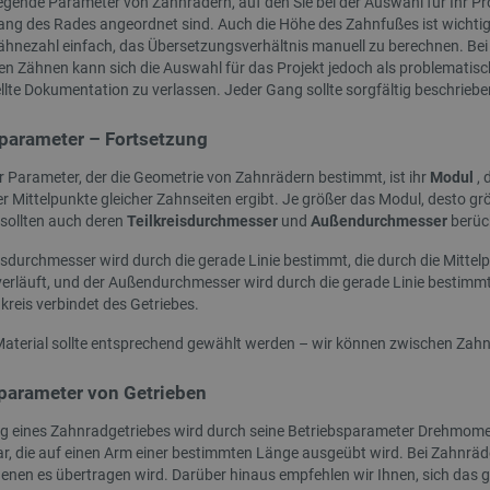
egende Parameter von Zahnrädern, auf den Sie bei der Auswahl für Ihr Pr
g des Rades angeordnet sind. Auch die Höhe des Zahnfußes ist wichtig.
auri Carbon Drucker-Extruder-
AURAPOL PLA-Filament 1,75 mm 1 kg –
ähnezahl einfach, das Übersetzungsverhältnis manuell zu berechnen. Bei 
munikationsplatine
Meerschaumblau
nen Zähnen kann sich die Auswahl für das Projekt jedoch als problematisch
ellte Dokumentation zu verlassen. Jeder Gang sollte sorgfältig beschrieb
ndex:
ELG-28990
Index:
AUP-28489
parameter – Fortsetzung
er Parameter, der die Geometrie von Zahnrädern bestimmt, ist ihr
Modul
, 
r Mittelpunkte gleicher Zahnseiten ergibt. Je größer das Modul, desto gr
sollten auch deren
Teilkreisdurchmesser
und
Außendurchmesser
berück
gsdurchmesser wird durch die gerade Linie bestimmt, die durch die Mit
erläuft, und der Außendurchmesser wird durch die gerade Linie bestimmt,
reis verbindet des Getriebes.
aterial sollte entsprechend gewählt werden – wir können zwischen Zah
SONDERANGEBOT
parameter von Getrieben
ng eines Zahnradgetriebes wird durch seine Betriebsparameter Drehmome
dar, die auf einen Arm einer bestimmten Länge ausgeübt wird. Bei Zahn
enen es übertragen wird. Darüber hinaus empfehlen wir Ihnen, sich das 