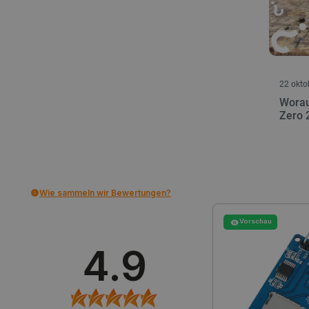
_lb
22 okto
Worau
CookieScriptConsent
Zero 
isListDisplay
LaSID
Wie sammeln wir Bewertungen?
_smvs
Vorschau
4.9
critCartData
PHPSESSID