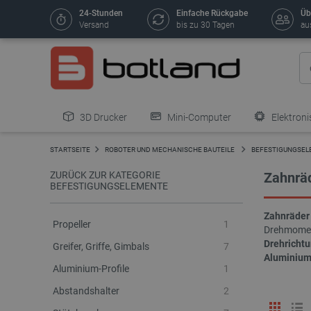
24-Stunden
Einfache Rückgabe
Üb
Versand
bis zu 30 Tagen
au
3D Drucker
Mini-Computer
Elektroni
STARTSEITE
ROBOTER UND MECHANISCHE BAUTEILE
BEFESTIGUNGSE
ZURÜCK ZUR KATEGORIE
Zahnrä
BEFESTIGUNGSELEMENTE
Zahnräder
Propeller
1
Drehmoment
Drehricht
Greifer, Griffe, Gimbals
7
Aluminium
Aluminium-Profile
1
Abstandshalter
2