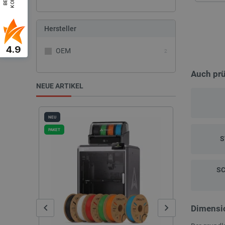
Hersteller
4.9
OEM
2
Auch pr
NEUE ARTIKEL
NEU
NEU
S
S
Dimensi