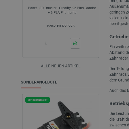
Der grundl
Außenumfan
 Plus Combo
eSUN PLA+ Filament 1,75 mm 1 kg - RGB Rot
Elegoo Cent
geringen Z
Kom
vielen klei
bereitgest
Index:
SUN-28284
I
Getriebe
Ein weiter
Abstand de
Zahnräder 
ALLE NEUEN ARTIKEL
Der Teilun
Zahnrads v
dem Grundk
SONDERANGEBOTE
Auch das M
SONDERANGEBOT
SONDERANGEBOT
Betriebs
Die Leistu
die Kraft 
zwischen d