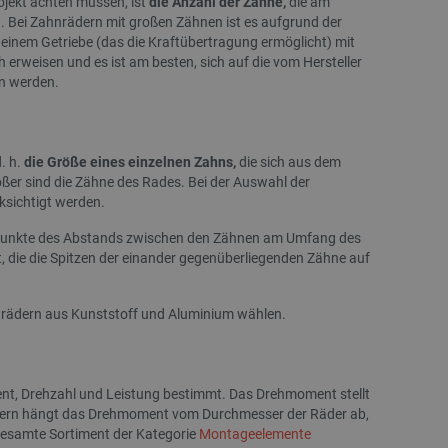
ojekt achten müssen, ist
die Anzahl der Zähne,
die am
 Bei Zahnrädern mit großen Zähnen ist es aufgrund der
Creality Soleyin Ultra PLA Filament 1,75 mm
SO-ARM101 Pro Servomot
einem Getriebe (das die Kraftübertragung ermöglicht) mit
1 kg - Schwarz
Servomotoren zum Bau
Roboterarms
 erweisen und es ist am besten, sich auf die vom Hersteller
en werden.
Index:
CRL-28315
Index:
SEE-2
d. h.
die Größe eines einzelnen Zahns,
die sich aus dem
ößer sind die Zähne des Rades. Bei der Auswahl der
sichtigt werden.
telpunkte des Abstands zwischen den Zähnen am Umfang des
 die die Spitzen der einander gegenüberliegenden Zähne auf
nrädern aus Kunststoff und Aluminium wählen.
SONDERANGEBOT
AUSVERKAUF
SONDERANGEBOT
nt, Drehzahl und Leistung bestimmt. Das Drehmoment stellt
rädern hängt das Drehmoment vom Durchmesser der Räder ab,
gesamte Sortiment der Kategorie
Montageelemente