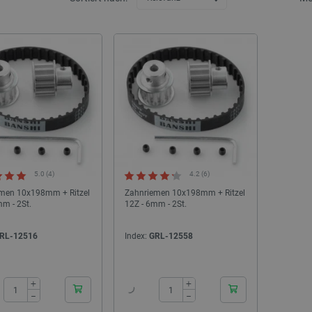
5.0 (4)
4.2 (6)
men 10x198mm + Ritzel
Zahnriemen 10x198mm + Ritzel
m - 2St.
12Z - 6mm - 2St.
RL-12516
Index:
GRL-12558
24h
24h
+
+
−
−