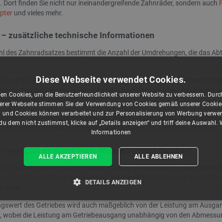
 Dort finden Sie nicht nur ineinandergreifende Zahnräder, sondern auch
P
pter
und vieles mehr.
 – zusätzliche technische Informationen
hl des Zahnradsatzes bestimmt die Anzahl der Umdrehungen, die das Abtr
.
scher Antrieb 4000N 5mm/s 24V
Raspberry Pi PoE+ Injector - offizielles PoE-
Diese Webseite verwendet Cookies.
 20cm Verlängerung
Netzteil - RJ45 - mit IEC-Buchse - 30W -...
ad mit größerem Durchmesser ein Rad mit kleinerem Durchmesser antreibt
eichen Zeitintervall eine größere Anzahl Umdrehungen aus – bei dieser L
en Cookies, um die Benutzerfreundlichkeit unserer Website zu verbessern. Durch
her). Radgeschwindigkeit).
ndex:
WLS-17113
Index:
RPI-26288
rer Webseite stimmen Sie der Verwendung von Cookies gemäß unserer Cookie-R
 und Cookies können verarbeitet und zur Personalisierung von Werbung verwe
e Rad, das das größere Rad antreibt, ist jedoch ein System, das eine Red
u dem nicht zustimmst, klicke auf „Details anzeigen“ und triff deine Auswahl.
 wenn die Konstruktion eine niedrigere Drehzahl der Zahnräder erfordert.
Informationen
eis 30 Tage
Niedrigster Preis 30 Tage
:
58,90 €
vor Rabatt:
24,55 €
– was gibt es sonst noch Wissenswertes darüber?
ALLE AKZEPTIEREN
ALLE ABLEHNEN
verhältnis zweier gepaarter Räder ist linear proportional zu den Gesc
es Getriebes bestimmt wiederum die maximale Energiemenge, die das Sys
DETAILS ANZEIGEN
en kann.
T ERFORDERLICH
PERFORMANCE
TARGETING
ngswert des Getriebes wird auch maßgeblich von der Leistung am Ausgang
t, wobei die Leistung am Getriebeausgang unabhängig von den Abmessung