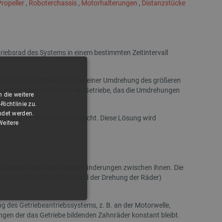
ropeller
,
Roboterchassis
,
Motorhalterungen
,
Distanzstücke
iebsrad des Systems in einem bestimmten Zeitintervall
Arduino Uno WiFi Rev2 - ABX00021
Zamel Supla GKW-01 - H
LED-Anzeige - WiFi - And
, führt das kleinere Rad bei einer Umdrehung des größeren
ösung handelt es sich um ein Getriebe, das die Umdrehungen
 die weitere
Index:
ARD-13281
Index:
ZML-2
ichtlinie zu.
ndet werden.
uzierung der Drehzahl ermöglicht. Diese Lösung wird
Weitere
Niedrigster Preis 30 Tage
Niedrigster Preis 30 Tage
vor Rabatt:
65,90 €
vor Rabatt:
86,90 €
hwindigkeits- und Drehmomentänderungen zwischen ihnen. Die
tem pro Zeiteinheit (während der Drehung der Räder)
FUNKTIONALITÄT
 des Getriebeantriebssystems, z. B. an der Motorwelle,
en der das Getriebe bildenden Zahnräder konstant bleibt.