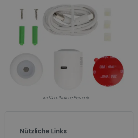
PHPSESSID
PHP.net
botland.de
Im Kit enthaltene Elemente.
_lb_ccc
.botland.de
Nützliche Links