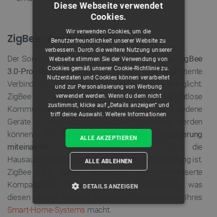
Diese Webseite verwendet
Cookies.
Wir verwenden Cookies, um die
ZigBee-Konnektivität
Benutzerfreundlichkeit unserer Website zu
verbessern. Durch die weitere Nutzung unserer
Der Sonoff SNZB-06P-Sensor nutzt das neueste
ZigBee
Webseite stimmen Sie der Verwendung von
Cookies gemäß unserer Cookie-Richtlinie zu.
3.0-Protokoll
, das eine stabile und energieeffiziente
Nutzerdaten und Cookies können verarbeitet
Verbindung zur Smart Home-Zentrale ermöglicht.
und zur Personalisierung von Werbung
ZigBee ist eine beliebte drahtlose
verwendet werden. Wenn du dem nicht
zustimmst, klicke auf „Details anzeigen“ und
Kommunikationstechnologie, mit der verschiedene
triff deine Auswahl.
Weitere Informationen
Geräte in ein einziges Netzwerk integriert werden
können. So
können Geräte ohne Verzögerung
ALLE AKZEPTIEREN
miteinander kommunizieren
, was für die
Hausautomatisierung von entscheidender Bedeutung ist.
ALLE ABLEHNEN
ZigBee 3.0 bietet außerdem eine verbesserte
Kompatibilität mit Geräten von Drittanbietern, was
DETAILS ANZEIGEN
diesen Sensor zu einer vielseitigen Komponente Ihres
UNBEDINGT ERFORDERLICH
Smart-Home-Systems
macht.