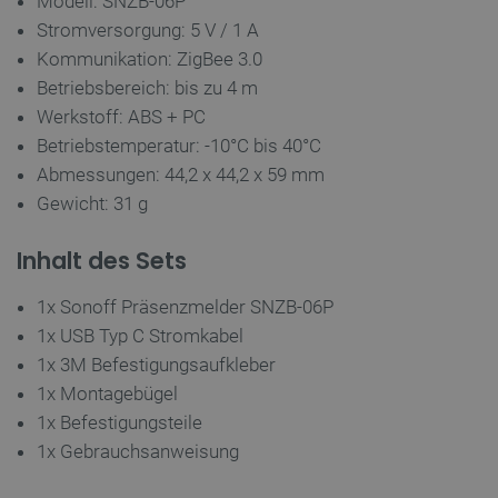
Modell: SNZB-06P
Stromversorgung: 5 V / 1 A
Kommunikation: ZigBee 3.0
Betriebsbereich: bis zu 4 m
Werkstoff: ABS + PC
isListDisplay
botland.de
Betriebstemperatur: -10°C bis 40°C
Abmessungen: 44,2 x 44,2 x 59 mm
Gewicht: 31 g
LaSID
Quality Unit
LLC
botland.de
Inhalt des Sets
1x Sonoff Präsenzmelder SNZB-06P
_smvs
.botland.de
59
1x USB Typ C Stromkabel
49
1x 3M Befestigungsaufkleber
1x Montagebügel
critCartData
botland.de
9
1x Befestigungsteile
50
1x Gebrauchsanweisung