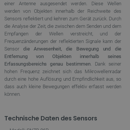
einer Antenne ausgesendet werden. Diese Wellen
LaVisitorId_Ym90bGFuZC5sYWRlc2suY29tLw
.botland.de
werden von Objekten innerhalb der Reichweite des
Sensors reflektiert und kehren zum Gerät zurück. Durch
critData
botland.de
9
die Analyse der Zeit, die zwischen dem Senden und dem
46
Empfangen der Wellen verstreicht, und der
Frequenzänderungen der reflektierten Signale kann der
Sensor
die Anwesenheit, die Bewegung und die
Entfernung von Objekten innerhalb seines
Erfassungsbereichs genau bestimmen
. Dank seiner
_lb
.botland.de
hohen Frequenz zeichnet sich das Mikrowellenradar
durch eine hohe Auflösung und Empfindlichkeit aus, so
dass auch kleine Bewegungen effektiv erfasst werden
können.
Technische Daten des Sensors
CookieScriptConsent
CookieScript
2 
botland.de