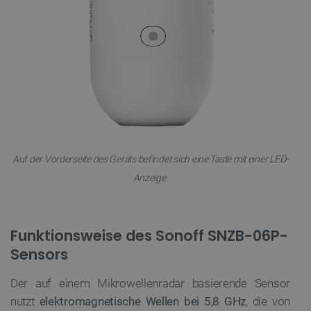
.youtube.com
critAccountId
botland.de
9
41
Auf der Vorderseite des Geräts befindet sich eine Taste mit einer LED-
Anzeige.
Datenschutzerklärung von Google
Funktionsweise des Sonoff SNZB-06P-
Sensors
PrestaShop-[abcdef0123456789]{32}
.botland.de
2 
Der auf einem Mikrowellenradar basierende Sensor
nutzt
elektromagnetische Wellen bei 5,8 GHz
, die von