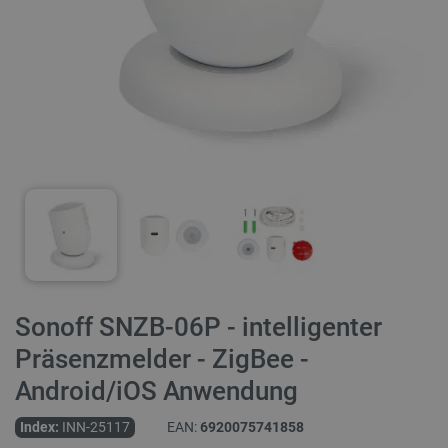
Sonoff SNZB-06P - intelligenter
Präsenzmelder - ZigBee -
Android/iOS Anwendung
Index:
INN-25117
EAN:
6920075741858