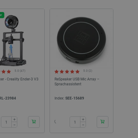
UF
5.0 (47)
5.0 (2)
er - Creality Ender-3 V3
ReSpeaker USB Mic Array –
Sprachassistent
RL-23984
Index:
SEE-15689
24h
24h
+
+
−
−