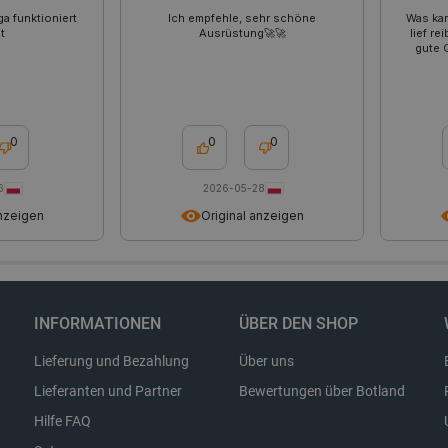
Beibehaltung des Anmeldestatus fü
den Seiten.
a funktioniert
Ich empfehle, sehr schöne
Was kan
t
Ausrüstung🚀🚀
lief re
.botland.de
1 Jahr
Dieses Cookie dient dazu, die Einwil
gute Q
Verwendung von Cookies auf der We
Einhaltung gesetzlicher Anforderun
eine Einwilligung für bestimmte Ka
erhalten.
0
0
0
Storage type
6
2026-05-28
Lokaler Speicher
anzeigen
Original anzeigen
Lokaler Speicher
stance_storage__
Lokaler Speicher
Lokaler Speicher
Lokaler Speicher
INFORMATIONEN
ÜBER DEN SHOP
Lokaler Speicher
Lieferung und Bezahlung
Über uns
Sitzungsspeicher
Lieferanten und Partner
Bewertungen über Botland
Sitzungsspeicher
Hilfe FAQ
Lokaler Speicher