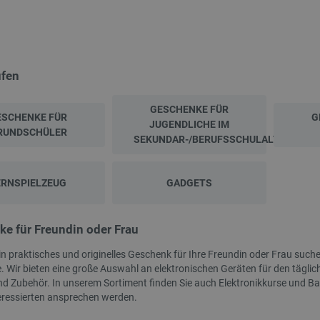
r-Ladegerät - Gleichrichter für
AURAPOL PLA-Filament 1,75 mm 1 kg –
PO4-Batterien - 12 V 15 A -...
Mystic Clear UV
üfen
ndex:
NTE-28838
Index:
AUP-28480
GESCHENKE FÜR
ESCHENKE FÜR
G
JUGENDLICHE IM
RUNDSCHÜLER
SEKUNDAR-/BERUFSSCHULALTER
ERNSPIELZEUG
GADGETS
e für Freundin oder Frau
n praktisches und originelles Geschenk für Ihre Freundin oder Frau suchen
. Wir bieten eine große Auswahl an elektronischen Geräten für den täglic
SONDERANGEBOT
d Zubehör. In unserem Sortiment finden Sie auch Elektronikkurse und Bau
eressierten ansprechen werden.