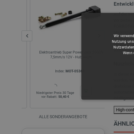
Entwickl
Auf der We
Wir bieten
FORBOT-Kur
Minicomput
Wir verwend
Entwicklun
Nutzung unse
Minicomput
Nutzerdaten
werden ka
blau
Elektroantrieb Super Power Jack 2000N
reComputer 
Wenn d
7,5mm/s 12V - Hub 44cm
NX 8 GB RAM
Nützlich
Index:
MOT-05365
I
In dieser K
werden. Wi
drahtlose B
automatisc
Niedrigster Preis 30 Tage
Niedrigster Pr
vor Rabatt:
50,40 €
vor Rabatt:
intelligen
UNBEDING
High-con
ALLE SONDERANGEBOTE
ÄHNLIC