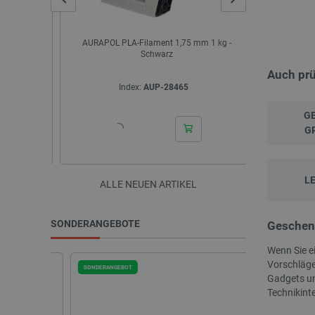
- Schwarz
AURAPOL PLA-Filament 1,75 mm 1 kg -
Mikroprozesso
ck.
Schwarz
AGM/GEL/LiFe
Auch pr
Index:
AUP-28465
I
G
G
L
ALLE NEUEN ARTIKEL
SONDERANGEBOTE
Geschenk
Wenn Sie ei
Vorschläge
SONDERANGEBOT
SONDERANGEBOT
Gadgets un
Technikint