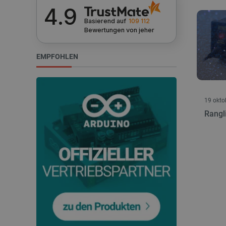
4.9
Unbedingt erforderliche Coo
die unbedingt erforderliche
Basierend auf
109 112
Bewertungen
von jeher
Name
EMPFOHLEN
VISITOR_PRIVACY_METAD
19 okto
critAccountId
Rangl
PrestaShop-[abcdef0123456
LaVisitorId_Ym90bGFuZC5
critData
_lb