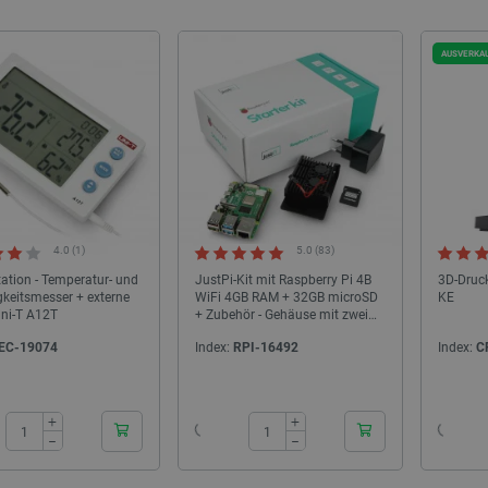
AUSVERKA
4.0 (1)
5.0 (83)
ation - Temperatur- und
JustPi-Kit mit Raspberry Pi 4B
3D-Druck
gkeitsmesser + externe
WiFi 4GB RAM + 32GB microSD
KE
ni-T A12T
+ Zubehör - Gehäuse mit zwei
Lüftern
EC-19074
Index:
RPI-16492
Index:
C
24h
24h
+
+
−
−