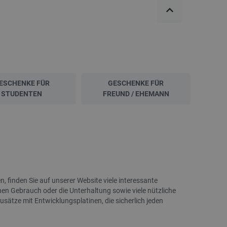
AURAPOL PLA Metallic-Filament 1,75 mm 1
3D-Drucker – Creality En
kg - Rot
Index:
AUP-28505
Index:
OUT-2
ESCHENKE FÜR
GESCHENKE FÜR
STUDENTEN
FREUND / EHEMANN
, finden Sie auf unserer Website viele interessante
hen Gebrauch oder die Unterhaltung sowie viele nützliche
SONDERANGEBOT
SONDERANGEBOT
sätze mit Entwicklungsplatinen, die sicherlich jeden