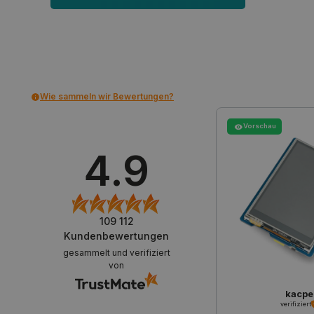
CookieScriptConsent
Wie sammeln wir Bewertungen?
isListDisplay
Vorschau
LaSID
4.9
_smvs
critCartData
109 112
Kundenbewertungen
gesammelt und verifiziert
PHPSESSID
von
kacpe
verifiziert