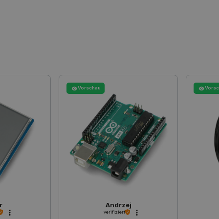
sicherzustellen, dass Web-Seiten-An
Browsersitzung auf denselben Serve
wodurch die Leistung und die Nutze
verbessert werden.
CookieScript
2 Monate 4
Dieses Cookie wird vom Cookie-Scri
botland.de
Wochen
um die Einwilligungseinstellungen 
speichern. Das Cookie-Banner von 
ordnungsgemäß funktionieren.
botland.de
Sitzung
Dieses Cookie wird verwendet, um Ih
Anzeige von Produkten zu speichern
Vorschau
Vors
Quality Unit
Sitzung
Dieses Cookie wird verwendet, um V
LLC
und anonyme Benutzer-Sitzungsinfo
botland.de
.botland.de
59 Minuten
Dieses Cookie wird verwendet, um 
49 Sekunden
Seitenanforderungen zu verwalten.
botland.de
9 Minuten
Dieses Cookie wird verwendet, um s
50 Sekunden
der Inhalt des Einkaufswagens nich
durch verschiedene Seiten des Shop
den Shop verlässt und später zurüc
PHP.net
Sitzung
Cookie, das von Anwendungen generi
botland.de
Sprache basieren. Dies ist eine al
Verwalten von Benutzersitzungsvari
Normalerweise handelt es sich um ei
r
Andrzej
Zahl. Die Art und Weise, wie sie ver
Site spezifisch sein. Ein gutes Beisp
verifiziert