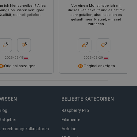
r einen Benutzer zwischen
n ich hier schreiben? Alles
Vor einem Monat habe ich mir
ibungslos. Waren verfügbar,
dieses Pad gekauft und es hat mir
ligung des Nutzers zur
ualität, schnell geliefert...
sehr gefallen, also habe ich es
bsite zu speichern und die
gekauft, mein Freund, wir sind
gen zu gewährleisten, um
zufrieden
tegorien von Cookies zu
0
0
0
0
Beschreibung
2026-06-15
2026-06-29
Original anzeigen
Original anzeigen
WISSEN
BELIEBTE KATEGORIEN
Blog
Raspberry Pi 5
Ratgeber
Filamente
Umrechnungskalkulatoren
Arduino