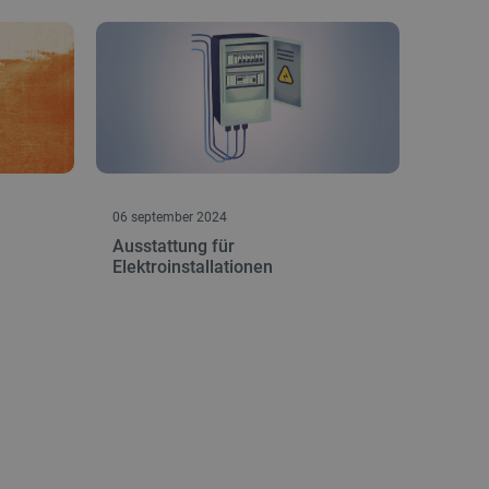
 die Kontoverwaltung. Ohne
 der Einwilligungs- und
rs für ihre Interaktion mit
die Einwilligung des
e Datenschutzrichtlinien
en, dass ihre Präferenzen in
n.
06 september 2024
 für das aktuell in der
Ausstattung für
rt. Es spielt eine
Elektroinstallationen
onalitäten im
ngen und Kontomanagement
es auf der PrestaShop-
ich.
ennung des Besuchers.
ritische Nutzerdaten zu
tionalität der Website zu
 Nutzererfahrung zu
ichszwecke verwendet, um