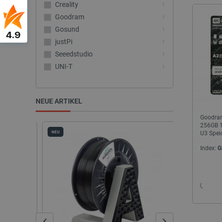
Creality
1
Goodram
1
Gosund
1
4.9
justPi
1
Seeedstudio
1
UNI-T
1
NEUE ARTIKEL
Goodra
256GB 1
NEU
U3 Spei
Index:
G