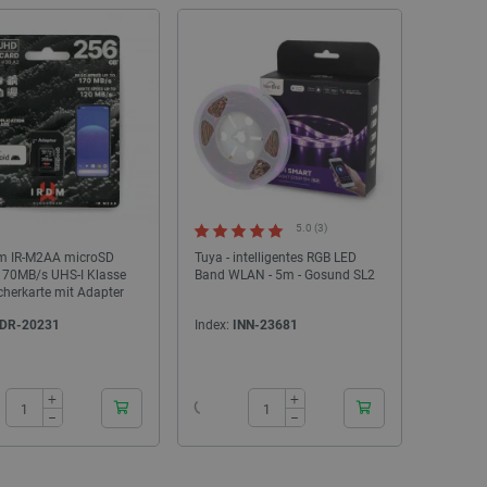
5.0 (3)
m IR-M2AA microSD
Tuya - intelligentes RGB LED
70MB/s UHS-I Klasse
Band WLAN - 5m - Gosund SL2
NEU
cherkarte mit Adapter
DR-20231
Index:
INN-23681
24h
24h
+
+
−
−