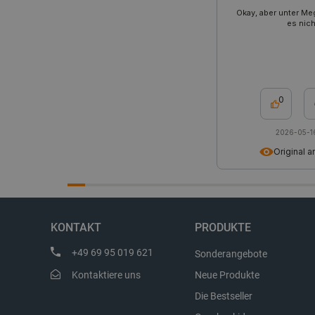
Okay, aber unter Meg
es nich
_lb_ccc
Storage declaration
0
Name
2026-05-1
_uetvid
Original 
lastExternalReferrer
__ps_checkoutPayPalSdkIn
lastExternalReferrerTime
_uetsid_exp
KONTAKT
PRODUKTE
_gcl_ls
+49 69 95 019 621
Sonderangebote
lbx_ac_easystorage
Kontaktiere uns
Neue Produkte
_cltk
Die Bestseller
_smvc