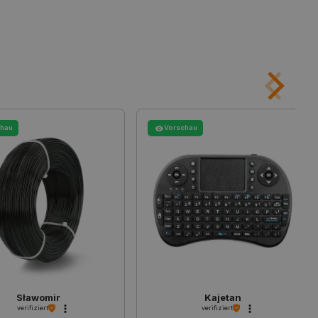
fragen in jeder
r gerichtet werden,
rerfahrung der Website
pt.com-Dienst verwendet,
für Besucher-Cookies zu
Cookie-Script.com muss
re Präferenzen für die
.
chau
Vorschau
erkäufe in Google Analytics
rmationen zu verfolgen.
Benutzersitzungsstatus über
icherzustellen, dass sich
t ändert, wenn der Benutzer
s navigiert oder wenn er
kkehrt.
ert wird, die auf der PHP-
lgemeine Kennung, die zum
ablen verwendet wird.
ne zufällig generierte
Sławomir
Kajetan
wendet wird, kann für die
iel ist jedoch die
verifiziert
verifiziert