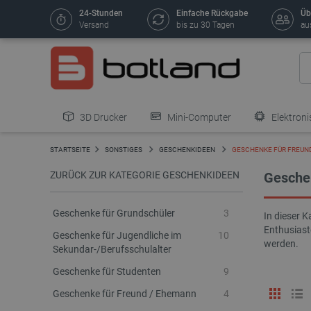
24-Stunden
Einfache Rückgabe
Üb
Versand
bis zu 30 Tagen
au
3D Drucker
Mini-Computer
Elektroni
STARTSEITE
SONSTIGES
GESCHENKIDEEN
GESCHENKE FÜR FREUND
ZURÜCK ZUR KATEGORIE GESCHENKIDEEN
Geschen
Geschenke für Grundschüler
3
In dieser K
Enthusiast
Geschenke für Jugendliche im
10
werden.
Sekundar-/Berufsschulalter
Geschenke für Studenten
9
Geschenke für Freund / Ehemann
4