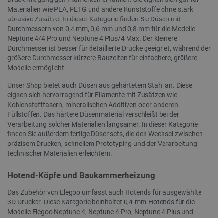
Materialien wie PLA, PETG und andere Kunststoffe ohne stark
abrasive Zusätze. In dieser Kategorie finden Sie Düsen mit
Durchmessern von 0,4 mm, 0,6 mm und 0,8 mm für die Modelle
Neptune 4/4 Pro und Neptune 4 Plus/4 Max. Der kleinere
Durchmesser ist besser für detaillierte Drucke geeignet, während der
größere Durchmesser kürzere Bauzeiten für einfachere, größere
critAccountId
botland.de
9
Modelle ermöglicht.
50
Unser Shop bietet auch Düsen aus gehärtetem Stahl an. Diese
eignen sich hervorragend für Filamente mit Zusätzen wie
Kohlenstofffasern, mineralischen Additiven oder anderen
Füllstoffen. Das härtere Düsenmaterial verschleißt bei der
Verarbeitung solcher Materialien langsamer. In dieser Kategorie
finden Sie außerdem fertige Düsensets, die den Wechsel zwischen
präzisem Drucken, schnellem Prototyping und der Verarbeitung
_lb_ccc
.botland.de
technischer Materialien erleichtern.
Hotend-Köpfe und Baukammerheizung
Das Zubehör von Elegoo umfasst auch Hotends für ausgewählte
3D-Drucker. Diese Kategorie beinhaltet 0,4-mm-Hotends für die
Modelle Elegoo Neptune 4, Neptune 4 Pro, Neptune 4 Plus und