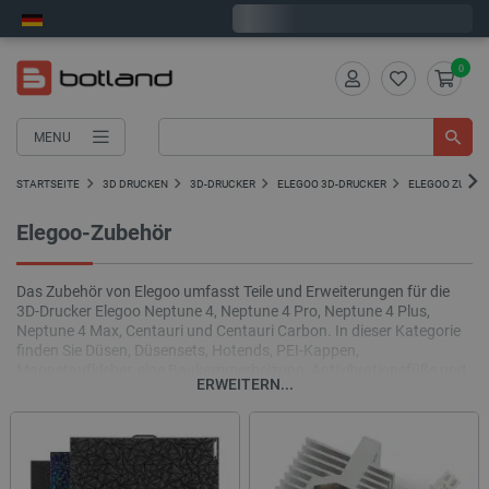
Wir verschicken am Dienstag
0
MENU
STARTSEITE
3D DRUCKEN
3D-DRUCKER
ELEGOO 3D-DRUCKER
ELEGOO ZUBEHÖ
Elegoo-Zubehör
Das Zubehör von Elegoo umfasst Teile und Erweiterungen für die
3D-Drucker Elegoo Neptune 4, Neptune 4 Pro, Neptune 4 Plus,
Neptune 4 Max, Centauri und Centauri Carbon. In dieser Kategorie
finden Sie Düsen, Düsensets, Hotends, PEI-Kappen,
Magnetaufkleber, eine Baukammerheizung, Antivibrationsfüße und
ERWEITERN...
Bauplattformen. Mit diesen Produkten können Sie Ihren Drucker
optimal an Ihr Material anpassen, die Qualität der ersten Schicht
verbessern und die einwandfreie Funktion Ihres Geräts
gewährleisten.