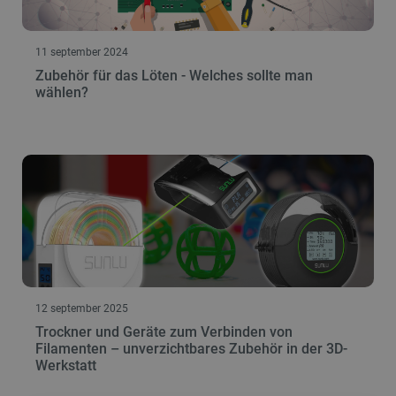
11 september 2024
Zubehör für das Löten - Welches sollte man
Unbedingt erforderlich
Performance
wählen?
Targeting
Funktionalität
Unbedingt erforderliche Cookies ermöglichen
wesentliche Kernfunktionen der Website wie die
Benutzeranmeldung und die Kontoverwaltung.
Ohne die unbedingt erforderlichen Cookies kann
die Website nicht ordnungsgemäß verwendet
werden.
Anbieter
/
Name
Ab
Domäne
CookieScriptConsent
CookieScript
2 
botland.de
12 september 2025
Trockner und Geräte zum Verbinden von
Filamenten – unverzichtbares Zubehör in der 3D-
Werkstatt