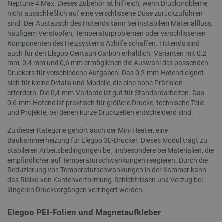
Neptune 4 Max. Dieses Zubehör ist hilfreich, wenn Druckprobleme
LaSID
Quality Unit
nicht ausschließlich auf eine verschlissene Düse zurückzuführen
LLC
sind. Der Austausch des Hotends kann bei instabilem Materialfluss,
botland.de
häufigem Verstopfen, Temperaturproblemen oder verschlissenen
Komponenten des Heizsystems Abhilfe schaffen. Hotends sind
auch für den Elegoo Centauri Carbon erhältlich. Varianten mit 0,2
PHPSESSID
PHP.net
mm, 0,4 mm und 0,6 mm ermöglichen die Auswahl des passenden
botland.de
Druckers für verschiedene Aufgaben. Das 0,2-mm-Hotend eignet
sich für kleine Details und Modelle, die eine hohe Präzision
erfordern. Die 0,4-mm-Variante ist gut für Standardarbeiten. Das
0,6-mm-Hotend ist praktisch für größere Drucke, technische Teile
und Projekte, bei denen kurze Druckzeiten entscheidend sind.
Zu dieser Kategorie gehört auch der Mini Heater, eine
Baukammerheizung für Elegoo 3D-Drucker. Dieses Modul trägt zu
stabileren Arbeitsbedingungen bei, insbesondere bei Materialien, die
empfindlicher auf Temperaturschwankungen reagieren. Durch die
Reduzierung von Temperaturschwankungen in der Kammer kann
das Risiko von Kantenverformung, Schichtrissen und Verzug bei
längeren Druckvorgängen verringert werden.
Storage declaration
Elegoo PEI-Folien und Magnetaufkleber
Name
Storage type