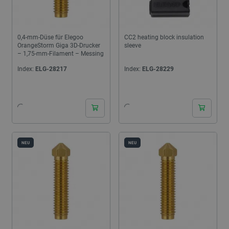
0,4-mm-Düse für Elegoo
CC2 heating block insulation
OrangeStorm Giga 3D-Drucker
sleeve
– 1,75-mm-Filament – Messing
Index:
ELG-28217
Index:
ELG-28229
24h
24h
NEU
NEU