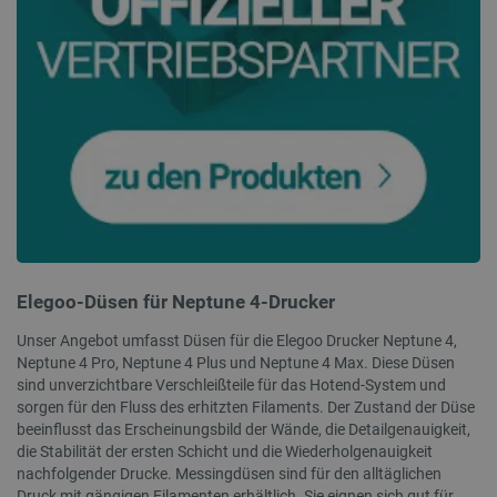
critData
botland.de
9
52
isListDisplay
botland.de
Elegoo-Düsen für Neptune 4-Drucker
PrestaShop-[abcdef0123456789]{32}
.botland.de
2 
Unser Angebot umfasst Düsen für die Elegoo Drucker Neptune 4,
Neptune 4 Pro, Neptune 4 Plus und Neptune 4 Max. Diese Düsen
sind unverzichtbare Verschleißteile für das Hotend-System und
VISITOR_PRIVACY_METADATA
YouTube
5 
sorgen für den Fluss des erhitzten Filaments. Der Zustand der Düse
.youtube.com
beeinflusst das Erscheinungsbild der Wände, die Detailgenauigkeit,
die Stabilität der ersten Schicht und die Wiederholgenauigkeit
nachfolgender Drucke. Messingdüsen sind für den alltäglichen
Druck mit gängigen Filamenten erhältlich. Sie eignen sich gut für