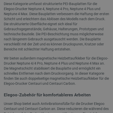
Diese Kategorie umfasst strukturierte PEI-Bauplatten für die
_gcl_ls
Lokaler Speicher
Elegoo-Drucker Neptune 4, Neptune 4 Pro, Neptune 4 Plus und
lastExternalReferrer
Lokaler Speicher
Neptune 4 Max. Diese Bauplatten verbessern die Haftung der ersten
Schicht und erleichtern das Ablösen des Modells nach dem Druck.
lbx_ac_easystorage
Sitzungsspeicher
Die strukturierte Oberfläche eignet sich ideal für
cartSkuToUrl
Lokaler Speicher
Gebrauchsgegenstände, Gehäuse, Halterungen, Prototypen und
technische Bauteile. Die PEI-Beschichtung muss möglicherweise
__ps_checkoutPayPalSdkInstance_storage__
Lokaler Speicher
nach längerem Gebrauch ausgetauscht werden. Die Bauplatte
_cltk
Sitzungsspeicher
verschleißt mit der Zeit und es können Druckspuren, Kratzer oder
Bereiche mit schlechter Haftung entstehen.
_uetvid
Lokaler Speicher
_uetvid_exp
Lokaler Speicher
Wir bieten außerdem magnetische Heizbettaufkleber für die Elegoo-
Drucker Neptune 4/4 Pro, Neptune 4 Plus und Neptune 4 Max an.
lastExternalReferrerTime
Lokaler Speicher
Die Magnetschicht stabilisiert die Bauplatte und ermöglicht ein
luigis.env.v2.159265-309907
Sitzungsspeicher
schnelles Entfernen nach dem Druckvorgang. In dieser Kategorie
finden Sie auch doppelseitige magnetische Heizbettaufkleber für die
_smvc
Lokaler Speicher
Elegoo-Drucker Centauri und Centauri Carbon.
_uetsid
Lokaler Speicher
_uetsid_exp
Lokaler Speicher
Elegoo-Zubehör für komfortableres Arbeiten
Unser Shop bietet auch Antivibrationsfüße für die Drucker Elegoo
Centauri und Centauri Carbon an. Diese reduzieren die während des