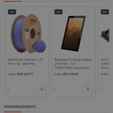
NEU
NEU
NEU
PrestaShop-[abcdef0123456789]{32}
.botland.de
2 
LaVisitorId_Ym90bGFuZC5sYWRlc2suY29tLw
.botland.de
critData
botland.de
9
46
eSUN PLA+ Filament 1,75
Raspberry Pi Touch Display
AX7010 
mm 1 kg - Sehr Peri
2 Portrait - 10,1''
Entwickl
1200x1920px kapazitiver
Zynq 70
DSI-Touchscreen...
Index:
SUN-28279
Index:
RPI-29245
Index:
AL
_lb
.botland.de
SONDERANGEBOTE