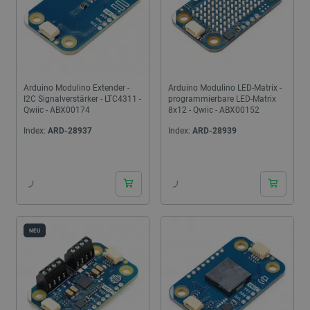
Arduino Modulino Extender -
Arduino Modulino LED-Matrix -
I2C Signalverstärker - LTC4311 -
programmierbare LED-Matrix
Qwiic - ABX00174
8x12 - Qwiic - ABX00152
Index:
ARD-28937
Index:
ARD-28939
24h
24h
NEU