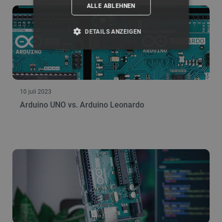
ALLE ABLEHNEN
DETAILS ANZEIGEN
UNBEDINGT ERFORDERLICH
PERFORMANCE
10 juli 2023
TARGETING
Arduino UNO vs. Arduino Leonardo
FUNKTIONALITÄT
Unbedingt erforderlich
Performance
Targeting
Funktionalität
Unbedingt erforderliche Cookies ermöglichen
wesentliche Kernfunktionen der Website wie die
Benutzeranmeldung und die Kontoverwaltung.