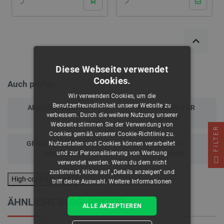
Diese Webseite verwendet
Cookies.
Auch prüfen
Wir verwenden Cookies, um die
Benutzerfreundlichkeit unserer Website zu
ARDUINO-SENSOR-
GROVE-SERIE FÜR
verbessern. Durch die weitere Nutzung unserer
KITS
ARDUINO
Webseite stimmen Sie der Verwendung von
FILTER
Cookies gemäß unserer Cookie-Richtlinie zu.
GRAVITY-SERIE FÜR
SONSTIGE
Nutzerdaten und Cookies können verarbeitet
und zur Personalisierung von Werbung
ARDUINO
SENSOREN
verwendet werden. Wenn du dem nicht
zustimmst, klicke auf „Details anzeigen“ und
High-contrast mode
triff deine Auswahl.
Weitere Informationen
ÄHNLICHE BLOG-ARTIKEL
ALLE AKZEPTIEREN