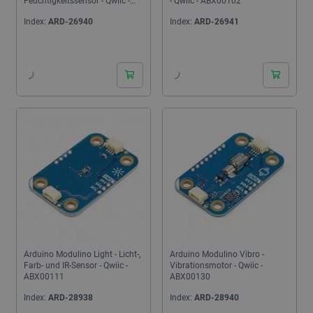
Feuchtigkeitssensor - Qwiic -
- Qwiic - ABX00102
ABX00103
Index:
ARD-26940
Index:
ARD-26941
Arduino Modulino Light - Licht-,
Arduino Modulino Vibro -
Farb- und IR-Sensor - Qwiic -
Vibrationsmotor - Qwiic -
ABX00111
ABX00130
Index:
ARD-28938
Index:
ARD-28940