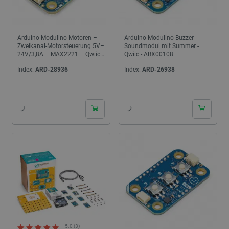
Arduino Modulino Motoren –
Arduino Modulino Buzzer -
Zweikanal-Motorsteuerung 5V–
Soundmodul mit Summer -
24V/3,8A – MAX2221 – Qwiic
Qwiic - ABX00108
– ABX00114
Index:
ARD-28936
Index:
ARD-26938
24h
24h
5.0 (3)