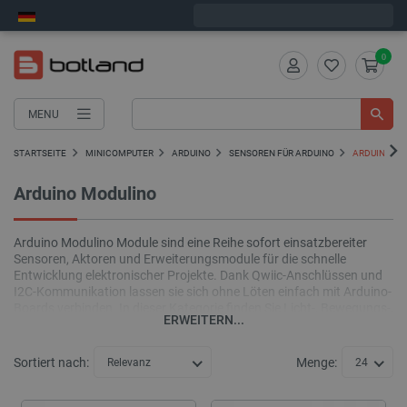
Wir verschicken am Freitag
0
MENU
STARTSEITE
MINICOMPUTER
ARDUINO
SENSOREN FÜR ARDUINO
ARDUINO MO
Arduino Modulino
Arduino Modulino Module sind eine Reihe sofort einsatzbereiter
Sensoren, Aktoren und Erweiterungsmodule für die schnelle
Entwicklung elektronischer Projekte. Dank Qwiic-Anschlüssen und
I2C-Kommunikation lassen sie sich ohne Löten einfach mit Arduino-
Boards verbinden. In dieser Kategorie finden Sie Licht-, Bewegungs-,
ERWEITERN...
Distanz-, Temperatur- und Feuchtigkeitssensoren sowie Taster,
Joysticks, Drehgeber, Relais und LED-Module.
Sortiert nach:
Menge:
Relevanz
24