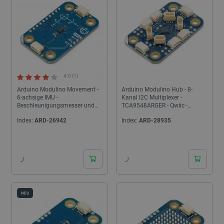
4.0 (1)
Arduino Modulino Movement -
Arduino Modulino Hub - 8-
6-achsige IMU -
Kanal I2C Multiplexer -
Beschleunigungsmesser und
TCA9548ARGER - Qwiic -
Gyroskop - LSM6DSOXTR -
ABX00100
Index:
ARD-26942
Index:
ARD-28935
Qwiic - ABX00101
24h
24h
NEU