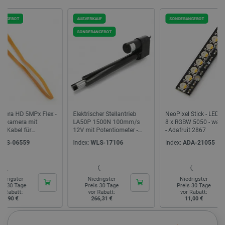
AUSVERKAUF
SONDERANGEBOT
SONDERA
SONDERANGEBOT
CookieScriptConsent
CookieScript
2 
botland.de
Elektrischer Stellantrieb
NeoPixel Stick - LED-Streifen
Servo Fe
isListDisplay
botland.de
LA50P 1500N 100mm/s
8 x RGBW 5050 - warmweiß
Standard
12V mit Potentiometer -
- Adafruit 2867
Grad
Hub 30cm
Index:
WLS-17106
Index:
ADA-21055
Index:
FT
LaSID
Quality Unit
LLC
botland.de
Niedrigster
Niedrigster
Nie
Preis 30 Tage
Preis 30 Tage
Prei
vor Rabatt:
vor Rabatt:
vor
266,31 €
11,00 €
1
_smvs
.botland.de
59
49