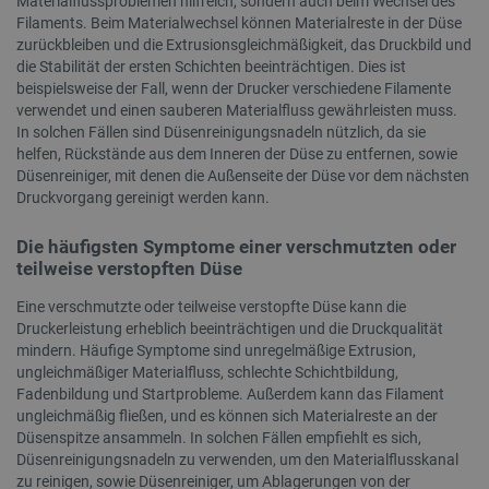
Materialflussproblemen hilfreich, sondern auch beim Wechsel des
LaVisitorId_Ym90bGFuZC5sYWRlc2suY29tLw
.botland.de
Filaments. Beim Materialwechsel können Materialreste in der Düse
zurückbleiben und die Extrusionsgleichmäßigkeit, das Druckbild und
die Stabilität der ersten Schichten beeinträchtigen. Dies ist
critData
botland.de
4
beispielsweise der Fall, wenn der Drucker verschiedene Filamente
verwendet und einen sauberen Materialfluss gewährleisten muss.
In solchen Fällen sind Düsenreinigungsnadeln nützlich, da sie
helfen, Rückstände aus dem Inneren der Düse zu entfernen, sowie
Düsenreiniger, mit denen die Außenseite der Düse vor dem nächsten
Druckvorgang gereinigt werden kann.
_lb
.botland.de
Die häufigsten Symptome einer verschmutzten oder
teilweise verstopften Düse
Eine verschmutzte oder teilweise verstopfte Düse kann die
Druckerleistung erheblich beeinträchtigen und die Druckqualität
mindern. Häufige Symptome sind unregelmäßige Extrusion,
ungleichmäßiger Materialfluss, schlechte Schichtbildung,
Fadenbildung und Startprobleme. Außerdem kann das Filament
ungleichmäßig fließen, und es können sich Materialreste an der
CookieScriptConsent
CookieScript
botland.de
Düsenspitze ansammeln. In solchen Fällen empfiehlt es sich,
Düsenreinigungsnadeln zu verwenden, um den Materialflusskanal
zu reinigen, sowie Düsenreiniger, um Ablagerungen von der