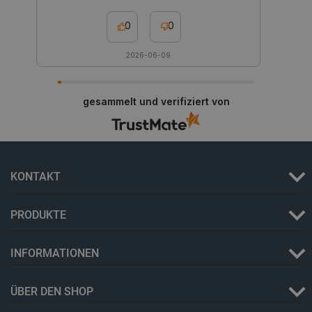
0
0
Storage declaration
2026-06-09
Name
Storage type
_uetvid
Lokaler Speicher
gesammelt und verifiziert von
lastExternalReferrer
Lokaler Speicher
__ps_checkoutPayPalSdkInstance_storage__
Lokaler Speicher
lastExternalReferrerTime
Lokaler Speicher
KONTAKT
_uetsid_exp
Lokaler Speicher
_gcl_ls
Lokaler Speicher
PRODUKTE
lbx_ac_easystorage
Sitzungsspeicher
_cltk
Sitzungsspeicher
INFORMATIONEN
_smvc
Lokaler Speicher
cartSkuToUrl
Lokaler Speicher
ÜBER DEN SHOP
_uetvid_exp
Lokaler Speicher