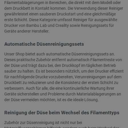
Filamentablagerungen in Bereichen, die direkt mit dem Modell oder
dem Druckbett in Kontakt kommen. Die Verwendung dieser Reiniger
gewährleistet einen sauberen Druckstart und eine gleichmäßige
erste Schicht. Diese Kategorie umfasst Reiniger für ausgewählte
Drucker von Bambu Lab und Creality sowie Reinigungssets für
Geräte anderer Hersteller.
Automatische Düsenreinigungssets
Unser Shop bietet auch automatische Düsenreinigungssets an.
critAccountId
botland.de
Dieses praktische Zubehör entfernt automatisch Filamentreste von
4
der Düse und trägt dazu bei, den Druckkopf im täglichen Betrieb
Datenschutzerklärung von Google
sauber zu halten. Es ist besonders nützlich, um den Drucker effizient
für nachfolgende Drucke vorzubereiten, Verunreinigungen auf dem
Druckbett zu reduzieren und die Konsistenz der ersten Schicht zu
verbessern. Auch für alle, die eine kontinuierliche Wartung ihrer
Geräte sicherstellen und Probleme durch Materialablagerungen an
der Düse vermeiden möchten, ist es die ideale Lösung.
PrestaShop-[abcdef0123456789]{32}
.botland.de
Reinigung der Düse beim Wechsel des Filamenttyps
Zubehör zur Düsenreinigung ist nicht nur bei