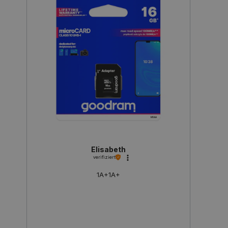
PHPSESSID
PHP.net
botland.de
Elisabeth
verifiziert
1A+1A+
_lb_ccc
.botland.de