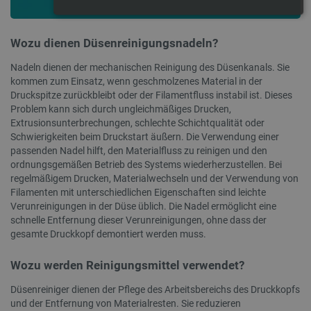
UNBEDINGT ERFORDERLICH
Wozu dienen Düsenreinigungsnadeln?
PERFORMANCE
TARGETING
Nadeln dienen der mechanischen Reinigung des Düsenkanals. Sie
kommen zum Einsatz, wenn geschmolzenes Material in der
FUNKTIONALITÄT
Druckspitze zurückbleibt oder der Filamentfluss instabil ist. Dieses
Problem kann sich durch ungleichmäßiges Drucken,
Extrusionsunterbrechungen, schlechte Schichtqualität oder
Schwierigkeiten beim Druckstart äußern. Die Verwendung einer
passenden Nadel hilft, den Materialfluss zu reinigen und den
Unbedingt erforderlich
Performance
Targeting
ordnungsgemäßen Betrieb des Systems wiederherzustellen. Bei
Funktionalität
regelmäßigem Drucken, Materialwechseln und der Verwendung von
Filamenten mit unterschiedlichen Eigenschaften sind leichte
Unbedingt erforderliche Cookies ermöglichen wesentliche
Verunreinigungen in der Düse üblich. Die Nadel ermöglicht eine
Kernfunktionen der Website wie die Benutzeranmeldung
und die Kontoverwaltung. Ohne die unbedingt erforderlichen
schnelle Entfernung dieser Verunreinigungen, ohne dass der
Cookies kann die Website nicht ordnungsgemäß verwendet
gesamte Druckkopf demontiert werden muss.
werden.
Anbieter
/
Wozu werden Reinigungsmittel verwendet?
Name
A
Domäne
Düsenreiniger dienen der Pflege des Arbeitsbereichs des Druckkopfs
VISITOR_PRIVACY_METADATA
YouTube
.youtube.com
und der Entfernung von Materialresten. Sie reduzieren