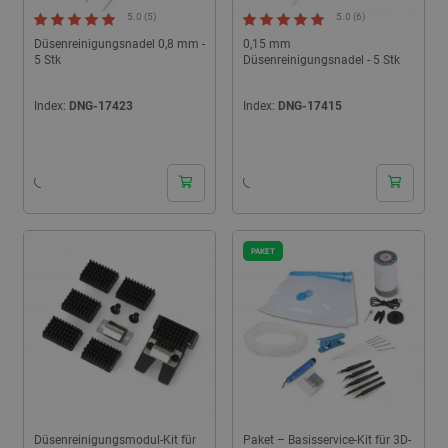
5.0 (5)
5.0 (6)
Düsenreinigungsnadel 0,8 mm -
0,15 mm
5 Stk
Düsenreinigungsnadel - 5 Stk
Index:
DNG-17423
Index:
DNG-17415
24h
24h
PAKET
Düsenreinigungsmodul-Kit für
Paket – Basisservice-Kit für 3D-