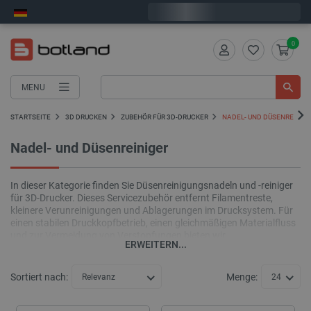
Wir verschicken am Montag
0
MENU
STARTSEITE
3D DRUCKEN
ZUBEHÖR FÜR 3D-DRUCKER
NADEL- UND DÜSENREINIG
Nadel- und Düsenreiniger
In dieser Kategorie finden Sie Düsenreinigungsnadeln und -reiniger
für 3D-Drucker. Dieses Servicezubehör entfernt Filamentreste,
kleinere Verunreinigungen und Ablagerungen im Drucksystem. Für
einen stabilen Druckkopfbetrieb, einen gleichmäßigen Materialfluss
und zur Vermeidung von Verstopfungen bieten wir
ERWEITERN...
Düsenreinigungsnadeln und -reiniger für Drucker von Bambu Lab,
Creality und vielen weiteren Herstellern an.
Sortiert nach:
Menge:
Relevanz
24