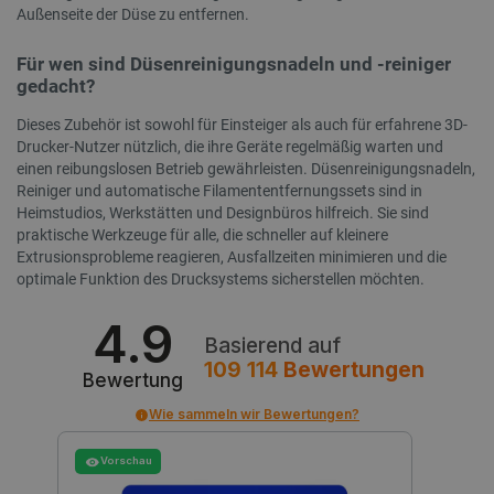
Außenseite der Düse zu entfernen.
Für wen sind Düsenreinigungsnadeln und -reiniger
gedacht?
isListDisplay
botland.de
Dieses Zubehör ist sowohl für Einsteiger als auch für erfahrene 3D-
Drucker-Nutzer nützlich, die ihre Geräte regelmäßig warten und
einen reibungslosen Betrieb gewährleisten. Düsenreinigungsnadeln,
Reiniger und automatische Filamententfernungssets sind in
LaSID
Quality Unit
LLC
Heimstudios, Werkstätten und Designbüros hilfreich. Sie sind
botland.de
praktische Werkzeuge für alle, die schneller auf kleinere
Extrusionsprobleme reagieren, Ausfallzeiten minimieren und die
optimale Funktion des Drucksystems sicherstellen möchten.
_smvs
.botland.de
4.9
4
Basierend auf
109 114
Bewertungen
Bewertung
critCartData
botland.de
Wie sammeln wir Bewertungen?
5
Vorschau