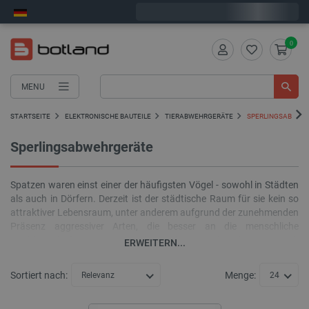
Bestelle in:
7
:
27
:
53
, und wir versenden heute!
0
MENU
STARTSEITE
ELEKTRONISCHE BAUTEILE
TIERABWEHRGERÄTE
SPERLINGSABWEH
Sperlingsabwehrgeräte
Spatzen waren einst einer der häufigsten Vögel - sowohl in Städten
als auch in Dörfern. Derzeit ist der städtische Raum für sie kein so
attraktiver Lebensraum, unter anderem aufgrund der zunehmenden
Präsenz aggressiver Arten, die besser an die menschliche
Nachbarschaft angepasst sind, wie Elstern und Krähen. Dennoch
ERWEITERN...
ist die Anzahl dieser kleinen Vögel groß genug, um Menschen
ernsthaften Schaden zuzufügen. Wie kann man Spatzen loswerden
Sortiert nach:
Menge:
Relevanz
24
und gleichzeitig nicht zur weiteren Reduzierung ihrer Population
beitragen?