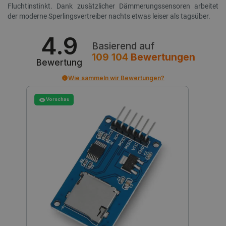
Fluchtinstinkt. Dank zusätzlicher Dämmerungssensoren arbeitet
critData
botland.de
der moderne Sperlingsvertreiber nachts etwas leiser als tagsüber.
46
4.9
Basierend auf
109 104
Bewertungen
Bewertung
Wie sammeln wir Bewertungen?
_lb
.botland.de
Vorschau
CookieScriptConsent
CookieScript
2
botland.de