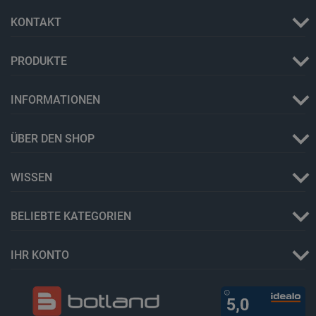
KONTAKT
PHPSESSID
PHP.net
botland.de
PRODUKTE
INFORMATIONEN
ÜBER DEN SHOP
WISSEN
BELIEBTE KATEGORIEN
_lb_ccc
.botland.de
IHR KONTO