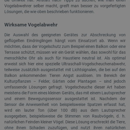
Vogelabwehrer selber macht, greift man besser zu vorgefertigten
Lösungen, die wie oben beschrieben funktionieren.
Wirksame Vogelabwehr
Die Auswahl des geeigneten Gerätes zur Abschreckung von
geflügelten Eindringlingen hängt vom Einsatzort ab. Wenn wir
möchten, dass der Vogelschutz zum Beispiel einen Balkon oder eine
critAccountId
botland.de
41
Terrasse schützt, müssen wir ein Gerät wählen, das sowohl für das
menschliche Ohr als auch für Haustiere neutral ist. Als optimal
Datenschutzerklärung von Google
erweist sich hier eine spezielle Ultraschall-Vogelscheuchenabwehr,
teilweise zusätzlich ausgestattet mit Lichtsignalen, die bei auf den
Balkon ankommenden Tieren Angst auslösen. Im Bereich der
Kulturpflanzen – Felder, Gärten oder Plantagen – sind jedoch
umfassende Lösungen gefragt. Vogelscheuche dieser Art haben
meistens die Form eines kleinen Geräts, das mit einem Lautsprecher
PrestaShop-[abcdef0123456789]{32}
.botland.de
2
und einem Bewegungssensor ausgestattet ist. Nachdem der
Sensor die Anwesenheit von beispielsweise Spatzen erfasst hat,
wird ein lauter Ton (über 100 dB) aus dem Lautsprecher
ausgegeben, beispielsweise die Stimmen von Raubvögeln, d. h.
LaVisitorId_Ym90bGFuZC5sYWRlc2suY29tLw
.botland.de
natürlichen Feinden kleiner Vögel. Diese Lösung erschreckt die Tiere,
ohne ihnen Schaden zuzufügen, und nutzt ihren natürlichen