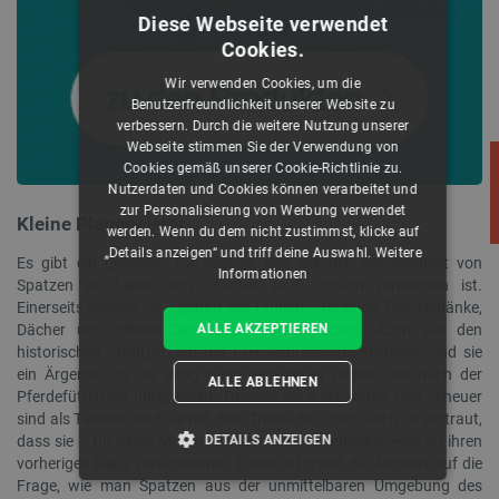
Diese Webseite verwendet
Cookies.
Wir verwenden Cookies, um die
Benutzerfreundlichkeit unserer Website zu
verbessern. Durch die weitere Nutzung unserer
Webseite stimmen Sie der Verwendung von
Cookies gemäß unserer Cookie-Richtlinie zu.
Nutzerdaten und Cookies können verarbeitet und
zur Personalisierung von Werbung verwendet
Kleine Plagegeister ...
werden. Wenn du dem nicht zustimmst, klicke auf
„Details anzeigen“ und triff deine Auswahl.
Weitere
Es gibt ein gewisses Paradoxon, das mit der Anwesenheit von
Informationen
Spatzen im Leben von Städten und Dörfern verbunden ist.
Einerseits können sie – genau wie Tauben – Balkone, Fensterbänke,
Dächer und offene Dachböden verschmutzen. Auch auf den
ALLE AKZEPTIEREN
historischen Stadtplätzen mit Pferdekutschenhaltestellen sind sie
ein Ärgernis, da sie eifrig nach dem Hafer picken, der nach der
ALLE ABLEHNEN
Pferdefütterung übrig bleibt. Obwohl sie wachsamer und scheuer
sind als Tauben, sind sie mit dem Trubel der Stadt auch so vertraut,
dass sie – für einen Moment erschrocken – schnell wieder an ihren
DETAILS ANZEIGEN
vorherigen Platz zurückkehren. Daher erfordert die Antwort auf die
Frage, wie man Spatzen aus der unmittelbaren Umgebung des
UNBEDINGT ERFORDERLICH