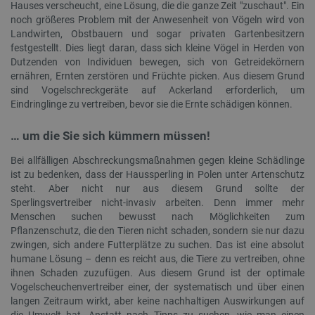
Hauses verscheucht, eine Lösung, die die ganze Zeit "zuschaut". Ein
noch größeres Problem mit der Anwesenheit von Vögeln wird von
PERFORMANCE
TARGETING
Landwirten, Obstbauern und sogar privaten Gartenbesitzern
festgestellt. Dies liegt daran, dass sich kleine Vögel in Herden von
FUNKTIONALITÄT
Dutzenden von Individuen bewegen, sich von Getreidekörnern
ernähren, Ernten zerstören und Früchte picken. Aus diesem Grund
sind Vogelschreckgeräte auf Ackerland erforderlich, um
Eindringlinge zu vertreiben, bevor sie die Ernte schädigen können.
Unbedingt erforderlich
Performance
… um die Sie sich kümmern müssen!
Targeting
Funktionalität
Bei allfälligen Abschreckungsmaßnahmen gegen kleine Schädlinge
Unbedingt erforderliche Cookies ermöglichen
ist zu bedenken, dass der Haussperling in Polen unter Artenschutz
wesentliche Kernfunktionen der Website wie die
steht. Aber nicht nur aus diesem Grund sollte der
Benutzeranmeldung und die Kontoverwaltung. Ohne
Sperlingsvertreiber nicht-invasiv arbeiten. Denn immer mehr
die unbedingt erforderlichen Cookies kann die
Menschen suchen bewusst nach Möglichkeiten zum
Website nicht ordnungsgemäß verwendet werden.
Pflanzenschutz, die den Tieren nicht schaden, sondern sie nur dazu
Anbieter
/
zwingen, sich andere Futterplätze zu suchen. Das ist eine absolut
Name
Ab
Domäne
humane Lösung – denn es reicht aus, die Tiere zu vertreiben, ohne
VISITOR_PRIVACY_METADATA
YouTube
5
ihnen Schaden zuzufügen. Aus diesem Grund ist der optimale
.youtube.com
Vogelscheuchenvertreiber einer, der systematisch und über einen
langen Zeitraum wirkt, aber keine nachhaltigen Auswirkungen auf
die Umwelt hat. Anstatt nach Tipps zu suchen, wie man einen