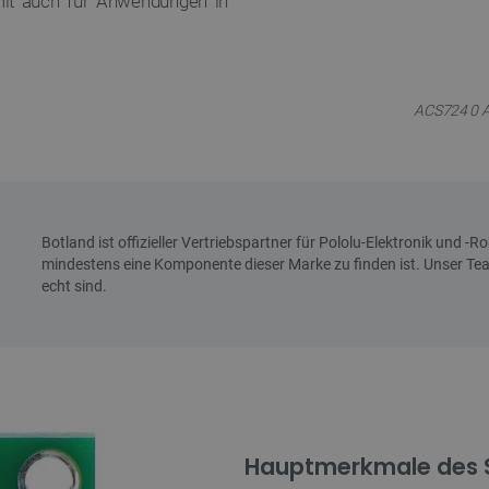
it auch für Anwendungen in
ACS724 0 A 
Hauptmerkmale des 