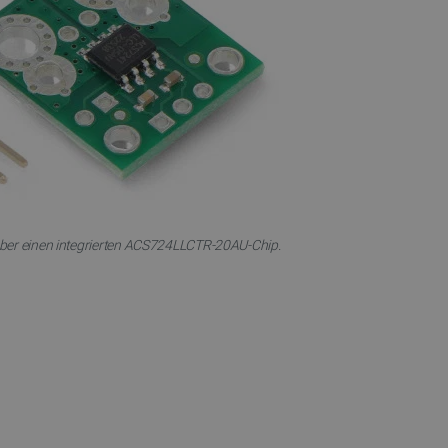
erkäufe in Google Analytics
rmationen zu verfolgen.
Benutzersitzungsstatus über
icherzustellen, dass sich
t ändert, wenn der Benutzer
s navigiert oder wenn er
kkehrt.
ert wird, die auf der PHP-
lgemeine Kennung, die zum
ablen verwendet wird.
ne zufällig generierte
wendet wird, kann für die
über einen integrierten ACS724LLCTR-20AU-Chip.
iel ist jedoch die
r einen Benutzer zwischen
ligung des Nutzers zur
bsite zu speichern und die
gen zu gewährleisten, um
tegorien von Cookies zu
Beschreibung