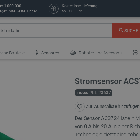
er 1 000 000
Kostenlose Lieferung
sgeführte Bestellungen
ab 100 Euro
SUCHE
sche Bauteile
Sensoren
Roboter und Mechanik
Stromsensor ACS7
Index:
PLL-23637
Zur Wunschliste hinzufügen
Der Sensor ACS724
ist ein 
von 0 A bis 20 A
in einer Ric
Technologie bietet eine hoh