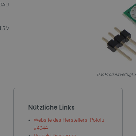
Quality Unit
Sitzung
Dieses Cookie wird verwendet, um V
20AU
LLC
und anonyme Benutzer-Sitzungsinfo
botland.de
.botland.de
59 Minuten
Dieses Cookie wird verwendet, um 
49 Sekunden
Seitenanforderungen zu verwalten.
d 5 V
botland.de
9 Minuten
Dieses Cookie wird verwendet, um s
50 Sekunden
der Inhalt des Einkaufswagens nich
durch verschiedene Seiten des Shop
den Shop verlässt und später zurüc
PHP.net
Sitzung
Cookie, das von Anwendungen generi
botland.de
Sprache basieren. Dies ist eine al
Verwalten von Benutzersitzungsvari
Normalerweise handelt es sich um ei
Zahl. Die Art und Weise, wie sie ver
Das Produkt verfügt 
Site spezifisch sein. Ein gutes Beisp
Beibehaltung des Anmeldestatus fü
den Seiten.
.botland.de
1 Jahr
Dieses Cookie dient dazu, die Einwil
Verwendung von Cookies auf der We
Einhaltung gesetzlicher Anforderun
Nützliche Links
eine Einwilligung für bestimmte Ka
erhalten.
Website des Herstellers: Pololu
#4044
Storage type
Produkt-Diagramm