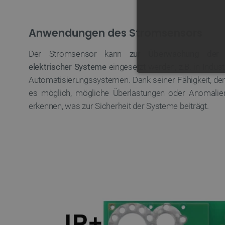
Anwendungen des Stromsensors
Der Stromsensor kann
zur Überwachung der 
elektrischer Systeme
eingesetzt werden, z.B. in Indu
UNBEDING
Automatisierungssystemen. Dank seiner Fähigkeit, de
es möglich, mögliche Überlastungen oder Anomalie
erkennen, was zur Sicherheit der Systeme beiträgt.
Unbedingt erforderliche Coo
die unbedingt erforderliche
Name
VISITOR_PRIVACY_METAD