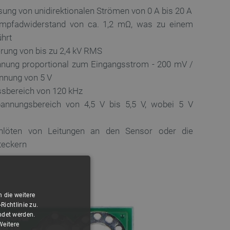
sung von unidirektionalen Strömen von 0 A bis 20 A
rompfadwiderstand von ca. 1,2 mΩ, was zu einem
ührt
ierung von bis zu 2,4 kV RMS
nung proportional zum Eingangsstrom - 200 mV /
nnung von 5 V
assbereich von 120 kHz
pannungsbereich von 4,5 V bis 5,5 V, wobei 5 V
Anlöten von Leitungen an den Sensor oder die
teckern
 die weitere
ichtlinie zu.
ndet werden.
Weitere