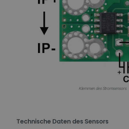
critAccountId
PrestaShop-[abcdef0123456
LaVisitorId_Ym90bGFuZC5
critData
_lb
Klemmen des Stromsensors.
CookieScriptConsent
isListDisplay
Technische Daten des Sensors