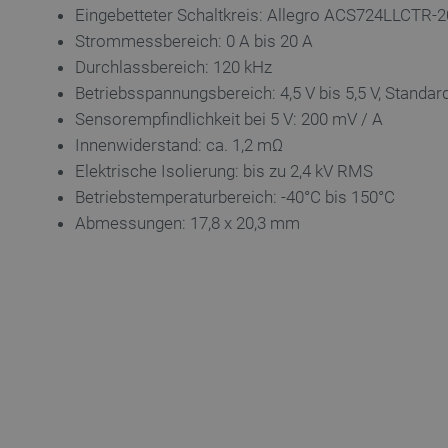
LaSID
Eingebetteter Schaltkreis: Allegro ACS724LLCTR-
Strommessbereich: 0 A bis 20 A
_smvs
Durchlassbereich: 120 kHz
Betriebsspannungsbereich: 4,5 V bis 5,5 V, Standar
critCartData
Sensorempfindlichkeit bei 5 V: 200 mV / A
Innenwiderstand: ca. 1,2 mΩ
Elektrische Isolierung: bis zu 2,4 kV RMS
PHPSESSID
Betriebstemperaturbereich: -40°C bis 150°C
Abmessungen: 17,8 x 20,3 mm
_lb_ccc
Storage declaration
Name