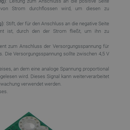
ng)
: Leitung zum Anschluss an die positive Seite
 von Strom durchflossen wird, um diesen zu
 für das aktuell in der
rt. Es spielt eine
onalitäten im
ngen und Kontomanagement
g)
: Stift, der für den Anschluss an die negative Seite
t ist, durch den der Strom fließt, um ihn zu
es auf der PrestaShop-
ich.
ennung des Besuchers.
ient zum Anschluss der Versorgungsspannung für
. Die Versorgungsspannung sollte zwischen 4,5 V
ritische Nutzerdaten zu
tionalität der Website zu
 Nutzererfahrung zu
eises, an dem eine analoge Spannung proportional
ichszwecke verwendet, um
lesen wird. Dieses Signal kann weiterverarbeitet
fragen in jeder
r gerichtet werden,
erwachung verwendet werden.
rerfahrung der Website
ses.
pt.com-Dienst verwendet,
für Besucher-Cookies zu
Cookie-Script.com muss
re Präferenzen für die
.