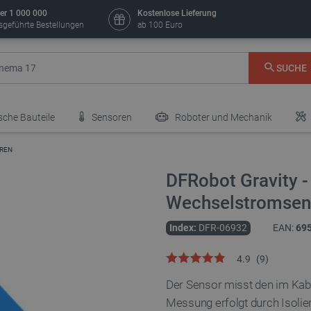
er 1 000 000
Kostenlose Lieferung
sgeführte Bestellungen
ab 100 Euro
SUCHE
sche Bauteile
Sensoren
Roboter und Mechanik
OREN
DFRobot Gravity 
Wechselstromsens
Index:
DFR-06932
EAN:
69
4.9
(
9
)
Der Sensor misst den im Kabe
Messung erfolgt durch Isolier