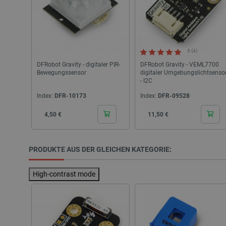
CookieScriptConsent
5 (4)
DFRobot Gravity - digitaler PIR-
DFRobot Gravity - VEML7700
isListDisplay
Bewegungssensor
digitaler Umgebungslichtsenso
- I2C
LaSID
Index:
DFR-10173
Index:
DFR-09528
Cena
Cena
4,50 €
11,50 €
_smvs
critCartData
PRODUKTE AUS DER GLEICHEN KATEGORIE:
High-contrast mode
PHPSESSID