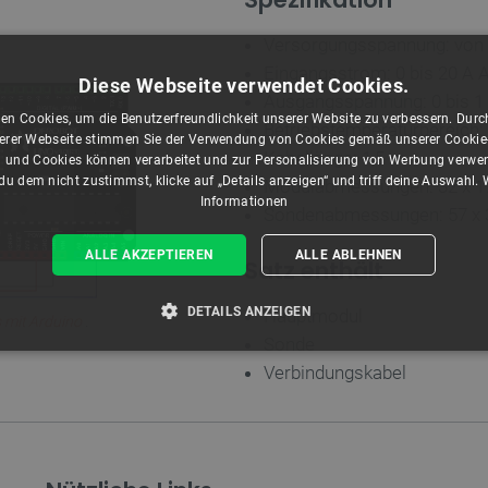
Versorgungsspannung: von 3
Eingangsstrom: 0 bis 20 A 
Diese Webseite verwendet Cookies.
Ausgangsspannung: 0 bis 1
en Cookies, um die Benutzerfreundlichkeit unserer Website zu verbessern. Durch
Betriebstemperaturbereich: 
rer Webseite stimmen Sie der Verwendung von Cookies gemäß unserer Cookie-R
Kabellänge: 1,5 m
 und Cookies können verarbeitet und zur Personalisierung von Werbung verwe
u dem nicht zustimmst, klicke auf „Details anzeigen“ und triff deine Auswahl.
Modulabmessungen: 32 x 
Informationen
Sondenabmessungen: 57 x 
ALLE AKZEPTIEREN
ALLE ABLEHNEN
Satz enthält
DETAILS ANZEIGEN
Hauptmodul
 mit
Arduino
.
Sonde
T ERFORDERLICH
PERFORMANCE
TARGETING
Verbindungskabel
Unbedingt erforderlich
Performance
Targeting
Funktionalität