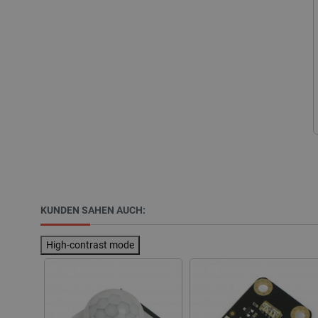
Unbedingt erforderliche Coo
die unbedingt erforderliche
Name
VISITOR_PRIVACY_METAD
critAccountId
PrestaShop-[abcdef0123456
KUNDEN SAHEN AUCH:
LaVisitorId_Ym90bGFuZC5
High-contrast mode
critData
_lb