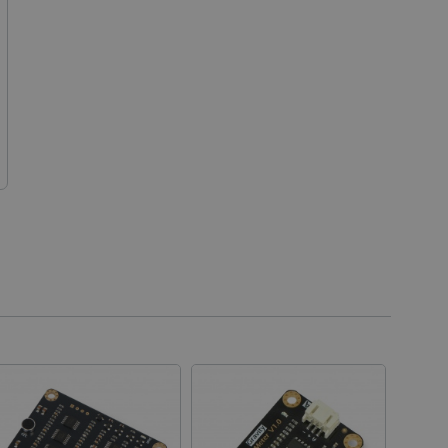
 die Kontoverwaltung. Ohne
 der Einwilligungs- und
rs für ihre Interaktion mit
die Einwilligung des
e Datenschutzrichtlinien
en, dass ihre Präferenzen in
n.
 für das aktuell in der
rt. Es spielt eine
onalitäten im
ngen und Kontomanagement
es auf der PrestaShop-
ich.
ennung des Besuchers.
ritische Nutzerdaten zu
tionalität der Website zu
 Nutzererfahrung zu
ichszwecke verwendet, um
fragen in jeder