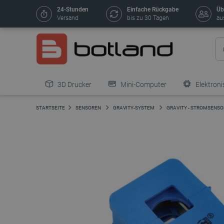
24-Stunden
Einfache Rückgabe
Üb
Versand
bis zu 30 Tagen
au
3D Drucker
Mini-Computer
Elektroni
STARTSEITE
SENSOREN
GRAVITY-SYSTEM
GRAVITY - STROMSENS