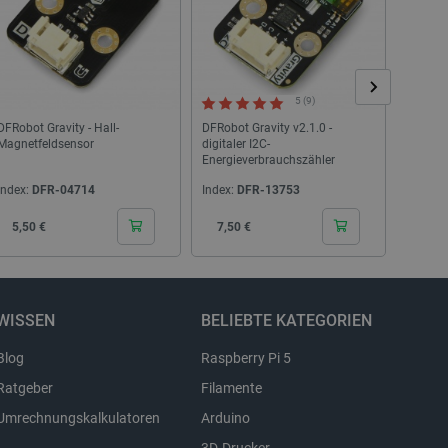
ligung des Nutzers zur
bsite zu speichern und die
gen zu gewährleisten, um
tegorien von Cookies zu
5 (9)
DFRobot Gravity - Hall-
DFRobot Gravity v2.1.0 -
DFRobot
Magnetfeldsensor
digitaler I2C-
Spannu
Beschreibung
Energieverbrauchszähler
Index:
DFR-04714
Index:
DFR-13753
Index:
Cena
Cena
Cen
5,50 €
7,50 €
3,90
WISSEN
BELIEBTE KATEGORIEN
Blog
Raspberry Pi 5
Ratgeber
Filamente
Umrechnungskalkulatoren
Arduino