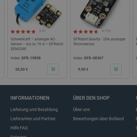
den Seiten.
.botland.de
1 Jahr
Dieses Cookie dient dazu, die Einwil
Verwendung von Cookies auf der We
Einhaltung gesetzlicher Anforderun
eine Einwilligung für bestimmte Ka
erhalten.
5 (2)
4.7 (3)
Schwerkraft – analoger AC-
DFRobot Gravity - 20A analoger
Sensor – bis zu 10 A – DFRobot
Stromsensor
Storage type
SEN0288
Lokaler Speicher
Index:
DFR-19898
Index:
DFR-08367
Lokaler Speicher
Cena
Cena
20,50 €
9,90 €
stance_storage__
Lokaler Speicher
Lokaler Speicher
Lokaler Speicher
INFORMATIONEN
ÜBER DEN SHOP
Lokaler Speicher
Lieferung und Bezahlung
Über uns
Sitzungsspeicher
Lieferanten und Partner
Bewertungen über Botland
Sitzungsspeicher
Hilfe FAQ
Lokaler Speicher
Lokaler Speicher