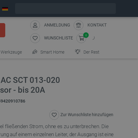
Bestelle in:
10
:
58
:
14
, und wir versenden heute!
ANMELDUNG
KONTAKT
0
WUNSCHLISTE
Werkzeuge
Smart Home
Der Rest
- AC SCT 013-020
or - bis 20A
59420910786
Zur Wunschliste hinzufügen
l fließenden Strom, ohne es zu unterbrechen. Die
ung auf einem einzelnen Leiter, der Ausgang ist eine