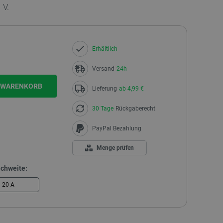
 V.
Erhältlich
Versand
24h
N WARENKORB
Lieferung
ab 4,99 €
30 Tage
Rückgaberecht
PayPal Bezahlung
Menge prüfen
ichweite:
20 A