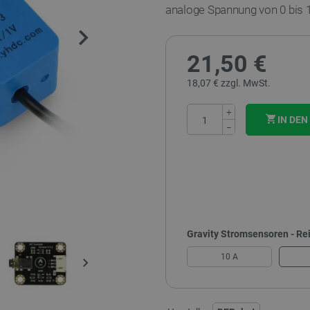
analoge Spannung von 0 bis 1
21,50 €
18,07 € zzgl. MwSt.
+
IN DE
−
Gravity Stromsensoren - Re
10 A