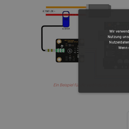
Wir verwend
Nutzung unse
Nutzerdaten
Wenn d
Ein Beispiel für die Verbindung des Sensors
UNBEDING