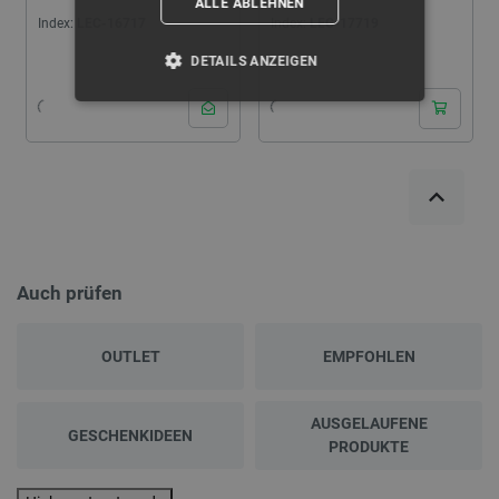
ALLE ABLEHNEN
Index:
LEC-16717
Index:
LEC-17719
DETAILS ANZEIGEN
UNBEDINGT ERFORDERLICH
PERFORMANCE
TARGETING
FUNKTIONALITÄT
Auch prüfen
OUTLET
EMPFOHLEN
Unbedingt erforderlich
Performance
Targeting
Funktionalität
AUSGELAUFENE
GESCHENKIDEEN
Unbedingt erforderliche Cookies ermöglichen
PRODUKTE
wesentliche Kernfunktionen der Website wie die
Benutzeranmeldung und die Kontoverwaltung.
Ohne die unbedingt erforderlichen Cookies kann