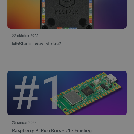
PrestaShop-[abcdef0123456789]{32}
.botland.de
2 
22 oktober 2023
LaVisitorId_Ym90bGFuZC5sYWRlc2suY29tLw
.botland.de
M5Stack - was ist das?
critData
botland.de
9
46
_lb
.botland.de
25 januar 2024
Raspberry Pi Pico Kurs - #1 - Einstieg