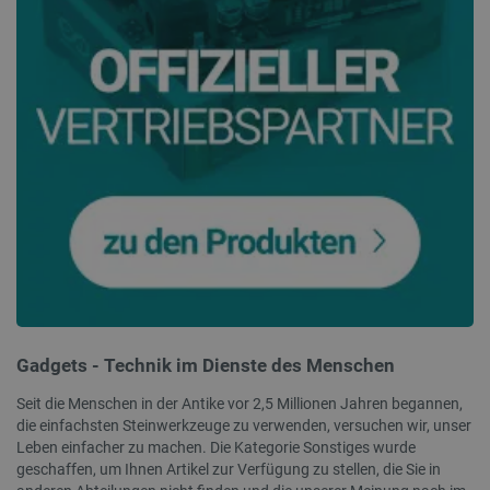
critCartData
botland.de
9
50
PHPSESSID
PHP.net
botland.de
Gadgets - Technik im Dienste des Menschen
Seit die Menschen in der Antike vor 2,5 Millionen Jahren begannen,
die einfachsten Steinwerkzeuge zu verwenden, versuchen wir, unser
Leben einfacher zu machen. Die Kategorie Sonstiges wurde
geschaffen, um Ihnen Artikel zur Verfügung zu stellen, die Sie in