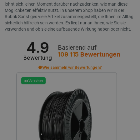
lohnt sich, einen Moment darüber nachzudenken, wie man diese
_cltk
Sitzungsspeicher
Möglichkeiten effektiv nutzt. In unserem Shop haben wir in der
Rubrik Sonstiges viele Artikel zusammengestellt, die Ihnen im Alltag
_smvc
Lokaler Speicher
sicherlich hilfreich sein werden. Es liegt nur an Ihnen, wie Sie sie
cartSkuToUrl
Lokaler Speicher
verwenden und ob sie eine aufbauende Wirkung haben oder nicht.
_uetvid_exp
Lokaler Speicher
4.9
_uetsid
Lokaler Speicher
Basierend auf
109 115
Bewertungen
luigis.env.v2.159265-309907
Sitzungsspeicher
Bewertung
Wie sammeln wir Bewertungen?
Vorschau
Anbieter
/
Name
Ablaufdatum
Bes
Domäne
Anbieter
/
Name
Ablaufdatum
Beschr
Domäne
smvr
.botland.de
1 Jahr 1
Die
Anbieter
/
Name
Ablaufdatum
Beschrei
Monat
ver
smuuid
.botland.de
1 Jahr 1
Dieses 
Domäne
Ben
Monat
um das 
und
die Int
MUID
Microsoft
1 Jahr 4
Dieses C
Sit
zu verfo
Corporation
Wochen
von Micro
zu 
Analyse
.bing.com
als einde
Ben
Web-Ve
Benutzer
pers
Benutze
verwende
Surf
Nutzere
durch ei