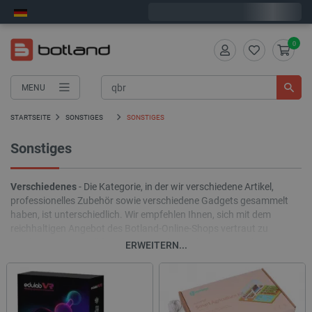
Wir verschicken am Montag
0
MENU
STARTSEITE
SONSTIGES
SONSTIGES
Sonstiges
Verschiedenes
- Die Kategorie, in der wir verschiedene Artikel,
professionelles Zubehör sowie verschiedene Gadgets gesammelt
haben, ist unterschiedlich. Wir empfehlen Ihnen, sich mit dem
reichhaltigen Angebot des Botland-Online-Shops vertraut zu
machen, das speziell für unsere Kunden vorbereitet wurde! In
ERWEITERN...
diesem Bereich finden Sie Gadgets, die alltägliche Aktivitäten
erleichtern, wie zum Beispiel das Auffinden verlorener Schlüssel. Es
gibt auch professionelle Kabel und Keilriemen. Lassen Sie sich
überraschen und prüfen Sie, was hier zu finden ist!