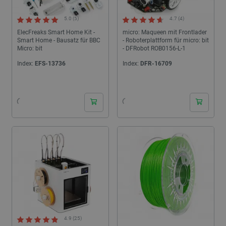
5.0 (5)
4.7 (4)
ElecFreaks Smart Home Kit -
micro: Maqueen mit Frontlader
Smart Home - Bausatz für BBC
- Roboterplattform für micro: bit
Micro: bit
- DFRobot ROB0156-L-1
Index:
EFS-13736
Index:
DFR-16709
24h
24h
4.9 (25)