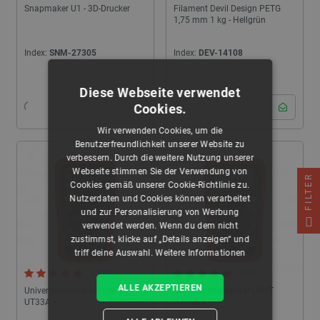
Snapmaker U1 - 3D-Drucker
Filament Devil Design PETG
1,75 mm 1 kg - Hellgrün
Index:
SNM-27305
Index:
DEV-14108
24h
Diese Webseite verwendet
Cookies.
Wir verwenden Cookies, um die
Benutzerfreundlichkeit unserer Website zu
verbessern. Durch die weitere Nutzung unserer
Webseite stimmen Sie der Verwendung von
FILTER
Cookies gemäß unserer Cookie-Richtlinie zu.
Nutzerdaten und Cookies können verarbeitet
und zur Personalisierung von Werbung
verwendet werden. Wenn du dem nicht
zustimmst, klicke auf „Details anzeigen“ und
triff deine Auswahl.
Weitere Informationen
4.9 (34)
5.0 (7)
ALLE AKZEPTIEREN
Universalmessgerät UNI-T
Universalmessgerät UNI-T
UT33A +
UT33B +