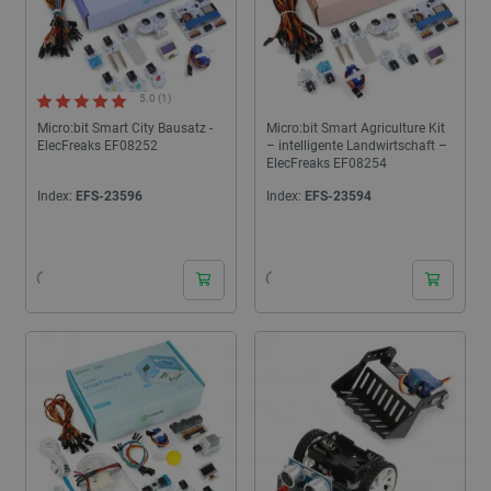
5.0 (1)
Micro:bit Smart City Bausatz -
Micro:bit Smart Agriculture Kit
ElecFreaks EF08252
– intelligente Landwirtschaft –
ElecFreaks EF08254
Index:
EFS-23596
Index:
EFS-23594
24h
24h