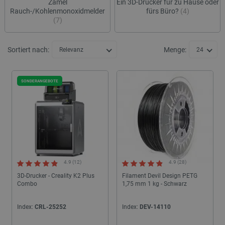
Zamel
Ein 3D-Drucker für zu Hause oder
Rauch-/Kohlenmonoxidmelder
fürs Büro?
(4)
(7)
Sortiert nach:
Menge:
Relevanz
24
SONDERANGEBOTE
4.9 (12)
4.9 (28)
3D-Drucker - Creality K2 Plus
Filament Devil Design PETG
Combo
1,75 mm 1 kg - Schwarz
Index:
CRL-25252
Index:
DEV-14110
24h
24h