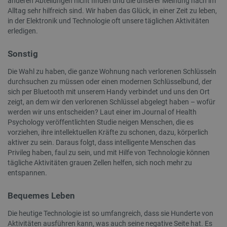
anderen Abteilungen nicht finden und die unserer Meinung nach im
Alltag sehr hilfreich sind. Wir haben das Glück, in einer Zeit zu leben,
_lb_ccc
.botland.de
in der Elektronik und Technologie oft unsere täglichen Aktivitäten
erledigen.
Sonstig
Die Wahl zu haben, die ganze Wohnung nach verlorenen Schlüsseln
durchsuchen zu müssen oder einen modernen Schlüsselbund, der
sich per Bluetooth mit unserem Handy verbindet und uns den Ort
zeigt, an dem wir den verlorenen Schlüssel abgelegt haben – wofür
Storage declaration
werden wir uns entscheiden? Laut einer im Journal of Health
Psychology veröffentlichten Studie neigen Menschen, die es
Name
Storage type
vorziehen, ihre intellektuellen Kräfte zu schonen, dazu, körperlich
_uetvid
Lokaler Speicher
aktiver zu sein. Daraus folgt, dass intelligente Menschen das
Privileg haben, faul zu sein, und mit Hilfe von Technologie können
lastExternalReferrer
Lokaler Speicher
tägliche Aktivitäten grauen Zellen helfen, sich noch mehr zu
__ps_checkoutPayPalSdkInstance_storage__
Lokaler Speicher
entspannen.
lastExternalReferrerTime
Lokaler Speicher
Bequemes Leben
_uetsid_exp
Lokaler Speicher
_gcl_ls
Lokaler Speicher
Die heutige Technologie ist so umfangreich, dass sie Hunderte von
Aktivitäten ausführen kann, was auch seine negative Seite hat. Es
lbx_ac_easystorage
Sitzungsspeicher