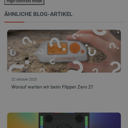
High-contrast mode
die Website nicht ordnungsgemäß verwendet
werden.
ÄHNLICHE BLOG-ARTIKEL
Anbieter
/
Name
Ab
Domäne
VISITOR_PRIVACY_METADATA
YouTube
5 
.youtube.com
22 oktober 2025
Worauf warten wir beim Flipper Zero 2?
critAccountId
botland.de
9
41
Datenschutzerklärung von Google