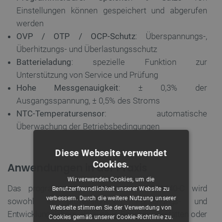
Einstellungen können gespeichert und abgerufen
werden
OVP / OTP / OCP-Schutz
: Überspannungs-,
Überhitzungs- und Überlastungsschutz
Batterieladung
: spezielle Funktion zur
Unterstützung von Service und Prüfung
Hohe Messgenauigkeit
: ± 0,3% der
Ausgangsspannung, ± 0,5% des Stroms
NTC-Temperatursensor
: automatische
Überwachung der Betriebsbedingungen
Diese Webseite verwendet
Cookies.
Anwendungen in der Praxis
Wir verwenden Cookies, um die
Das programmierbare Netzgerät JT-PS1440-C wird
Benutzerfreundlichkeit unserer Website zu
verbessern. Durch die weitere Nutzung unserer
sowohl in professionellen Forschungs- und
Webseite stimmen Sie der Verwendung von
Entwicklungslabors als auch in Servicewerkstätten oder
Cookies gemäß unserer Cookie-Richtlinie zu.