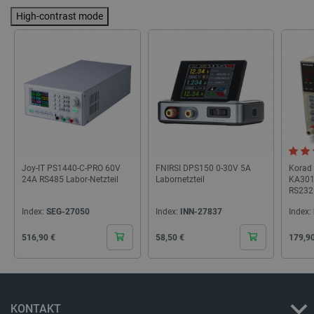
_uetvid
Lokaler Speicher
High-contrast mode
lastExternalReferrer
Lokaler Speicher
__ps_checkoutPayPalSdkInstance_storage__
Lokaler Speicher
lastExternalReferrerTime
Lokaler Speicher
_uetsid_exp
Lokaler Speicher
_gcl_ls
Lokaler Speicher
lbx_ac_easystorage
Sitzungsspeicher
_cltk
Sitzungsspeicher
_smvc
Lokaler Speicher
Joy-IT PS1440-C-PRO 60V
FNIRSI DPS150 0-30V 5A
Korad 
24A RS485 Labor-Netzteil
Labornetzteil
KA301
cartSkuToUrl
Lokaler Speicher
RS232
_uetvid_exp
Lokaler Speicher
Index:
SEG-27050
Index:
INN-27837
Index:
_uetsid
Lokaler Speicher
Cena
Cena
Cena
516,90 €
58,50 €
179,9
luigis.env.v2.159265-309907
Sitzungsspeicher
KONTAKT