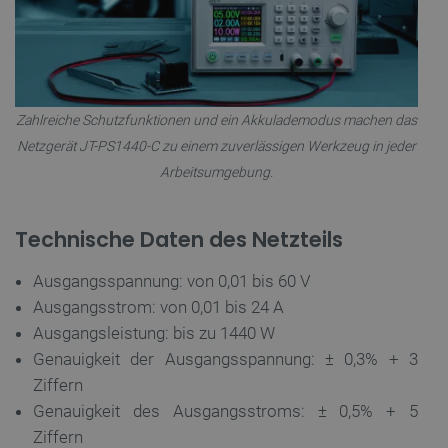
critAccountId
botland.de
9
41
Zahlreiche Schutzfunktionen und ein Akkulademodus machen das
Datenschutzerklärung von Google
Netzgerät JT-PS1440-C zu einem zuverlässigen Werkzeug in jeder
Arbeitsumgebung.
PrestaShop-[abcdef0123456789]{32}
.botland.de
2 
Technische Daten des Netzteils
Ausgangsspannung: von 0,01 bis 60 V
Ausgangsstrom: von 0,01 bis 24 A
LaVisitorId_Ym90bGFuZC5sYWRlc2suY29tLw
.botland.de
Ausgangsleistung: bis zu 1440 W
Genauigkeit der Ausgangsspannung: ± 0,3% + 3
critData
botland.de
9
Ziffern
46
Genauigkeit des Ausgangsstroms: ± 0,5% + 5
Ziffern