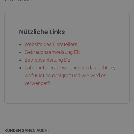
LaSID
Quality Unit
LLC
botland.de
Nützliche Links
_smvs
.botland.de
59
Website des Herstellers
49
Gebrauchsanweisung EN
Betriebsanleitung DE
Labornetzgerät - welches ist das richtige,
critCartData
botland.de
9
50
wofür ist es geeignet und wie wird es
verwendet?
PHPSESSID
PHP.net
botland.de
KUNDEN SAHEN AUCH: