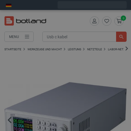
Bestelle in:
5
:
43
:
36
, und wir versenden heute!
0
MENU
STARTSEITE
WERKZEUGE UND MACHT
LEISTUNG
NETZTEILE
LABOR-NETZTEI