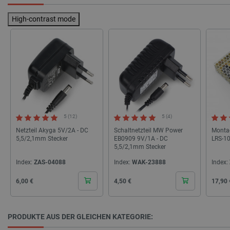
High-contrast mode
_lb_ccc
.botland.de
5 (12)
5 (4)
Netzteil Akyga 5V/2A - DC
Schaltnetzteil MW Power
Montag
5,5/2,1mm Stecker
EB0909 9V/1A - DC
LRS-10
5,5/2,1mm Stecker
Index:
ZAS-04088
Index:
WAK-23888
Index:
Cena
Cena
Cena
6,00 €
4,50 €
17,90 
Storage declaration
PRODUKTE AUS DER GLEICHEN KATEGORIE:
Name
Storage type