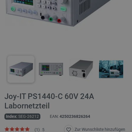
Joy-IT PS1440-C 60V 24A
Labornetzteil
Index:
SEG-26212
EAN:
4250236826264
Zur Wunschliste hinzufügen
(
1
)
5