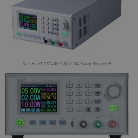
Das Joy-IT PS1440-C 60V 24A Labor-Netzgerät.