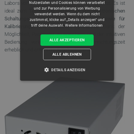
Labors von technischen Hochschulen eingesetzt. Es ist
Nutzerdaten und Cookies können verarbeitet
und zur Personalisierung von Werbung
ideal zum
Testen und Versorgen von elektronischen
verwendet werden. Wenn du dem nicht
Schaltungen, zum Laden von Batterien sowie für
zustimmst, klicke auf „Details anzeigen“ und
triff deine Auswahl.
Weitere Informationen
Kalibrierungs- und Produktionsprozesse
. Dank der
Möglichkeit, Parameter zu speichern, und der intuitiven
ALLE AKZEPTIEREN
Bedienung verkürzt das Gerät die Einrichtungszeit
erheblich und erhöht die Arbeitseffizienz.
ALLE ABLEHNEN
DETAILS ANZEIGEN
UNBEDINGT ERFORDERLICH
PERFORMANCE
TARGETING
FUNKTIONALITÄT