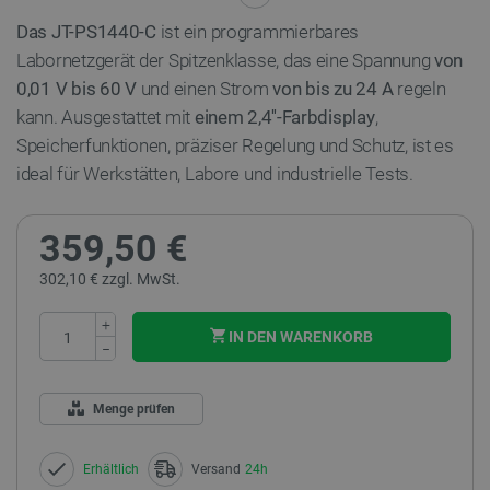
Das JT-PS1440-C
ist ein programmierbares
Labornetzgerät der Spitzenklasse, das eine Spannung
von
0,01 V bis 60 V
und einen Strom
von bis zu 24 A
regeln
kann. Ausgestattet mit
einem 2,4''-Farbdisplay
,
Speicherfunktionen, präziser Regelung und Schutz, ist es
ideal für Werkstätten, Labore und industrielle Tests.
359,50 €
302,10 € zzgl. MwSt.
+
IN DEN WARENKORB
−
Menge prüfen
Erhältlich
Versand
24h