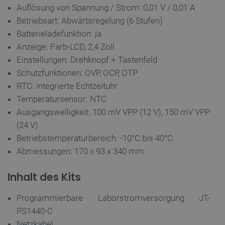
Auflösung von Spannung / Strom: 0,01 V / 0,01 A
Betriebsart: Abwärtsregelung (6 Stufen)
Batterieladefunktion: ja
_lb
.botland.de
Anzeige: Farb-LCD, 2,4 Zoll
Einstellungen: Drehknopf + Tastenfeld
Schutzfunktionen: OVP, OCP, OTP
RTC: integrierte Echtzeituhr
Temperatursensor: NTC
Ausgangswelligkeit: 100 mV VPP (12 V), 150 mV VPP
(24 V)
CookieScriptConsent
CookieScript
2 
botland.de
Betriebstemperaturbereich: -10°C bis 40°C
Abmessungen: 170 x 93 x 340 mm
Inhalt des Kits
Programmierbare Laborstromversorgung JT-
isListDisplay
botland.de
PS1440-C
Netzkabel