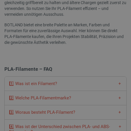
gleichzeitig griffbereit zu halten und ältere Chargen gezielt zuerst zu
Website n
über Werb
verwenden. So nutzen Sie Ihr PLA-Filament effizient – und
Endbenut
vermeiden unnötigen Ausschuss.
mögliche
dem Besu
Website 
BOTLAND bietet eine breite Palette an Marken, Farben und
Formaten für eine zuverlässige Auswahl. Hier können Sie direkt
YSC
Google LLC
Sitzung
Dieses C
.youtube.com
von YouT
PLA-Filamente kaufen, die Ihren Projekten Stabilität, Präzision und
um die A
die gewünschte Ästhetik verleihen.
eingebet
zu verfol
MUID
Microsoft
1 Jahr 4
Dieses C
Corporation
Wochen
von Micro
.clarity.ms
als einde
PLA-Filamente – FAQ
Benutzer
verwende
durch ei
Microsoft
1️⃣ Was ist ein Filament?
festgeleg
wird all
angenom
Filamente
sind Materialien, aus denen der 3D-Druck hergestellt
die Sync
2️⃣ Welche PLA-Filamentmarke?
wird. Hierbei handelt es sich um Thermoplaste, d. h.
über viel
Kunststoffe, sogenannte Polymere, die beim Erhitzen
verschie
Besonders geschätzte
PLA-Filamente
sind Materialien von
Microsof
schmelzen und nicht verbrennen, wodurch sie sich formen und
3️⃣ Woraus besteht PLA-Filament?
Devil Design, Spectrum, Fiberlogy, Print-Me, Velleman, Noctuo,
hinweg mö
formen lassen und beim Abkühlen erstarren. Meistens sind sie
um die
Rosa3D, Prusa und Sunlu. Die erwähnte Marke Spectrum
Benutzer
PLA-Filament besteht aus Polyactid. PLA hat sich zu einem
auf einer Spule aufgewickelt.
befasst sich auch mit der
PLA Pro-
Filamentlinie – dabei
ermöglic
4️⃣ Was ist der Unterschied zwischen PLA- und ABS-
beliebten Biokunststoff entwickelt, da die Herstellung aus