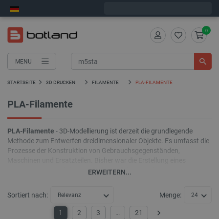
Wir verschicken am Montag
0
MENU
STARTSEITE
3D DRUCKEN
FILAMENTE
PLA-FILAMENTE
PLA-Filamente
PLA-Filamente
- 3D-Modellierung ist derzeit die grundlegende
Methode zum Entwerfen dreidimensionaler Objekte. Es umfasst die
Prozesse der Konstruktion von Gebrauchsgegenständen,
Maschinen und Ersatzteilen. Bisher war die Erstellung eines
Prototyps eines beliebigen Objekts auf der Grundlage seines 3D-
ERWEITERN...
Modells mit der Notwendigkeit des Einsatzes von
Bearbeitungszentren und damit hohen Produktionskosten
Sortiert nach:
Menge:
Relevanz
24
verbunden. Die Lösung für diese Probleme ist der
3D-Druck
, der
heute nicht nur für das Prototyping verwendet wird.
PLA-Filament
1
2
3
…
21
Weiter