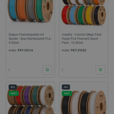
Elegoo Filamentpaket mit
Creality - Colorful Mega Pack
Spulen - Spar-Starterpaket PLA -
Hyper PLA Filament Spool
4 Stück.
Pack - 10 Stück.
Index:
PKT-29216
Index:
PKT-29252
24h
24h
NEU
NEU
PAKET
PAKET