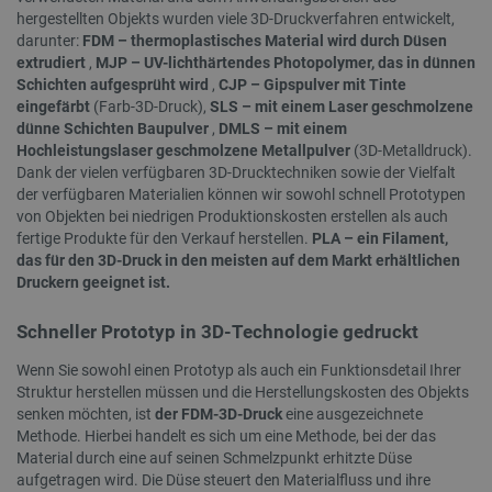
hergestellten Objekts wurden viele 3D-Druckverfahren entwickelt,
darunter:
FDM – thermoplastisches Material wird durch Düsen
extrudiert
,
MJP – UV-lichthärtendes Photopolymer, das in dünnen
CookieScriptConsent
CookieScript
2 
botland.de
Schichten aufgesprüht wird
,
CJP – Gipspulver mit Tinte
eingefärbt
(Farb-3D-Druck),
SLS – mit einem Laser geschmolzene
dünne Schichten Baupulver
,
DMLS – mit einem
Hochleistungslaser geschmolzene Metallpulver
(3D-Metalldruck).
Dank der vielen verfügbaren 3D-Drucktechniken sowie der Vielfalt
der verfügbaren Materialien können wir sowohl schnell Prototypen
von Objekten bei niedrigen Produktionskosten erstellen als auch
isListDisplay
botland.de
fertige Produkte für den Verkauf herstellen.
PLA – ein Filament,
das für den 3D-Druck in den meisten auf dem Markt erhältlichen
Druckern geeignet ist.
Schneller Prototyp in 3D-Technologie gedruckt
LaSID
Quality Unit
LLC
botland.de
Wenn Sie sowohl einen Prototyp als auch ein Funktionsdetail Ihrer
Struktur herstellen müssen und die Herstellungskosten des Objekts
senken möchten, ist
der FDM-3D-Druck
eine ausgezeichnete
Methode. Hierbei handelt es sich um eine Methode, bei der das
_smvs
.botland.de
59
49
Material durch eine auf seinen Schmelzpunkt erhitzte Düse
aufgetragen wird. Die Düse steuert den Materialfluss und ihre