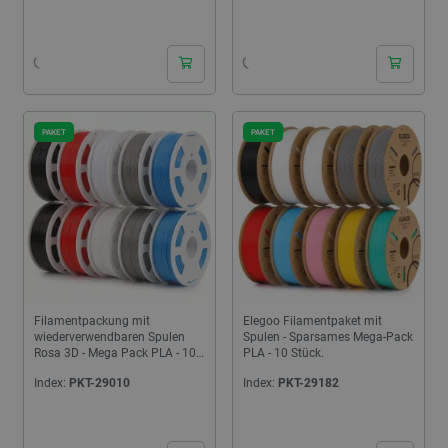
24h
24h
PAKET
PAKET
Filamentpackung mit
Elegoo Filamentpaket mit
wiederverwendbaren Spulen
Spulen - Sparsames Mega-Pack
Rosa 3D - Mega Pack PLA - 10
PLA - 10 Stück.
Stück.
Index:
PKT-29010
Index:
PKT-29182
24h
24h