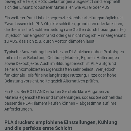
bewegliche Teile, die Stoßbelastungen ausgesetzt sind, empfiehlt
pvc_visits[0]
botland.de
1 Tag
Die
verbess
festgeleg
ver
sich der Einsatz robusterer Materialien wie PETG oder ABS.
wird all
Bes
_clsk
Microsoft
1 Tag
Dieses 
angenom
Blog
botland.de
Microso
die Sync
Ein weiterer Punkt ist die begrenzte Nachbearbeitungsmöglichkeit.
zähl
Softwar
über viel
verwend
Zwar lassen sich PLA-Objekte schleifen, grundieren oder lackieren,
verschie
wp-
OnTheGoSystems
Sitzung
Spei
über di
Microsof
die thermische Nachbearbeitung (wie Glätten durch Lösungsmittel)
wpml_current_language
Ltd.
Spr
speiche
hinweg mö
botland.de
Sta
ist jedoch nur eingeschränkt oder gar nicht möglich – im Gegensatz
Seitena
um die
dies
einzige
Benutzer
zu ABS, das sich z. B. durch Aceton dämpfen lässt.
ang
Analys
ermöglic
fes
kombini
das
Typische Anwendungsbereiche von PLA bleiben daher: Prototypen
_fbp
Meta Platform
2 Monate 4
Wird von
die 
_gat
Google
58 Sekunden
Dieser 
Inc.
Wochen
verwende
mit mittlerer Belastung, Gehäuse, Modelle, Figuren, Halterungen
AJA
LLC
Google 
.botland.de
Reihe vo
sowie Dekoobjekte. Auch im Bildungsbereich ist PLA aufgrund
akti
.botland.de
verknüp
Werbepro
Coo
Dokumen
seiner unkomplizierten Eigenschaften sehr beliebt. Wer jedoch
liefern, z
Benu
Drossel
Gebote v
funktionale Teile für eine langfristige Nutzung, Hitze oder hohe
die
Anforde
Werbekun
sind
wodurch
Belastung vorsieht, sollte gezielt Alternativen prüfen.
auf We
__Secure-
.youtube.com
5 Monate 4
Das Cook
Datena
ROLLOUT_TOKEN
Wochen
ROLLOU
Ein Plus: Bei BOTLAND erhalten Sie stets klare Angaben zu
eingesc
wird von
Materialeigenschaften und Empfehlungen, sodass Sie schnell das
verwende
_clck
.botland.de
11 Monate 4
Dieses 
schrittwe
passende PLA-Filament kaufen können – abgestimmt auf Ihre
Wochen
um Nutz
Einführu
Anforderungen.
das Eng
Funktion
Website
Updates z
Nutzere
Mit dies
PLA drucken: empfohlene Einstellungen, Kühlung
Funktio
können N
verbess
bestimm
und die perfekte erste Schicht
Testgrup