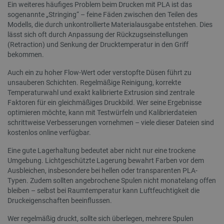
Corporation
Stunden
MSN-Cook
Ein weiteres häufiges Problem beim Drucken mit PLA ist das
.c.clarity.ms
Drittanbi
sogenannte „Stringing“ – feine Fäden zwischen den Teilen des
dem wir 
der Websi
Modells, die durch unkontrollierte Materialausgabe entstehen. Dies
interne A
lässt sich oft durch Anpassung der Rückzugseinstellungen
messen.
(Retraction) und Senkung der Drucktemperatur in den Griff
LaVisitorNew
Quality Unit
1 Tag
Dieses C
bekommen.
LLC
verwende
botland.de
über die
Auch ein zu hoher Flow-Wert oder verstopfte Düsen führt zu
und den 
zu speich
unsauberen Schichten. Regelmäßige Reinigung, korrekte
bestmögl
Temperaturwahl und exakt kalibrierte Extrusion sind zentrale
Funktiona
Anwendu
Faktoren für ein gleichmäßiges Druckbild. Wer seine Ergebnisse
ermöglich
optimieren möchte, kann mit Testwürfeln und Kalibrierdateien
schrittweise Verbesserungen vornehmen – viele dieser Dateien sind
_uetvid
Microsoft
1 Jahr
Dies ist 
Corporation
das von 
kostenlos online verfügbar.
.botland.de
Bing Ads
wird und 
Eine gute Lagerhaltung bedeutet aber nicht nur eine trockene
Cookie is
ermöglich
Umgebung. Lichtgeschützte Lagerung bewahrt Farben vor dem
einem Be
Ausbleichen, insbesondere bei hellen oder transparenten PLA-
Kontakt z
zuvor un
Typen. Zudem sollten angebrochene Spulen nicht monatelang offen
besucht h
bleiben – selbst bei Raumtemperatur kann Luftfeuchtigkeit die
Druckeigenschaften beeinflussen.
ANONCHK
Microsoft
7 Minuten
Dieses Co
Corporation
56 Sekunden
Informat
.c.clarity.ms
darüber, 
Wer regelmäßig druckt, sollte sich überlegen, mehrere Spulen
Endbenut