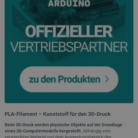
PrestaShop-[abcdef0123456789]{32}
.botland.de
2 
LaVisitorId_Ym90bGFuZC5sYWRlc2suY29tLw
.botland.de
critData
botland.de
9
46
_lb
.botland.de
PLA-Filament – Kunststoff für den 3D-Druck
Beim 3D-Druck werden physische Objekte auf der Grundlage
eines 3D-Computermodells hergestellt.
Abhängig vom
verwendeten Material und dem Anwendungsbereich des