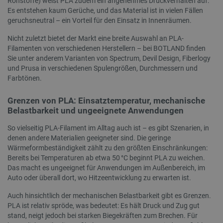
Rohstoffe) weist PLA zudem ein angenehmes Druckverhalten auf:
_cltk
Sitzungsspeicher
Es entstehen kaum Gerüche, und das Material ist in vielen Fällen
geruchsneutral – ein Vorteil für den Einsatz in Innenräumen.
_smvc
Lokaler Speicher
cartSkuToUrl
Lokaler Speicher
Nicht zuletzt bietet der Markt eine breite Auswahl an PLA-
Filamenten von verschiedenen Herstellern – bei BOTLAND finden
_uetvid_exp
Lokaler Speicher
Sie unter anderem Varianten von Spectrum, Devil Design, Fiberlogy
_uetsid
Lokaler Speicher
und Prusa in verschiedenen Spulengrößen, Durchmessern und
Farbtönen.
luigis.env.v2.159265-309907
Sitzungsspeicher
Grenzen von PLA: Einsatztemperatur, mechanische
Belastbarkeit und ungeeignete Anwendungen
So vielseitig PLA-Filament im Alltag auch ist – es gibt Szenarien, in
Anbieter
/
denen andere Materialien geeigneter sind. Die geringe
Name
Ablaufdatum
Bes
Domäne
Anbieter
/
Name
Ablaufdatum
Beschr
Wärmeformbeständigkeit zählt zu den größten Einschränkungen:
Domäne
smvr
.botland.de
1 Jahr 1
Die
Bereits bei Temperaturen ab etwa 50 °C beginnt PLA zu weichen.
Anbieter
/
Name
Ablaufdatum
Beschrei
Monat
ver
smuuid
.botland.de
1 Jahr 1
Dieses 
Domäne
Das macht es ungeeignet für Anwendungen im Außenbereich, im
Ben
Monat
um das 
und
Auto oder überall dort, wo Hitzeentwicklung zu erwarten ist.
die Int
MUID
Microsoft
1 Jahr 4
Dieses C
Sit
zu verfo
Corporation
Wochen
von Micro
zu 
Analyse
.bing.com
als einde
Auch hinsichtlich der mechanischen Belastbarkeit gibt es Grenzen.
Ben
Web-Ve
Benutzer
pers
PLA ist relativ spröde, was bedeutet: Es hält Druck und Zug gut
Benutze
verwende
Surf
Nutzere
durch ei
stand, neigt jedoch bei starken Biegekräften zum Brechen. Für
Websit
Microsoft