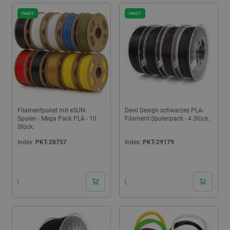
PAKET
PAKET
Filamentpaket mit eSUN-
Devil Design schwarzes PLA-
Spulen - Mega Pack PLA - 10
Filament-Spulenpack - 4 Stück.
Stück.
Index:
PKT-28757
Index:
PKT-29179
24h
24h