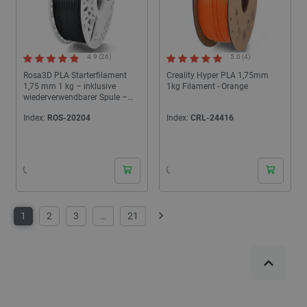
4.9 (26)
5.0 (4)
Rosa3D PLA Starterfilament
Creality Hyper PLA 1,75mm
1,75 mm 1 kg – inklusive
1kg Filament - Orange
wiederverwendbarer Spule –
Schwarz
Index:
ROS-20204
Index:
CRL-24416
24h
24h
1
2
3
…
21
Weiter