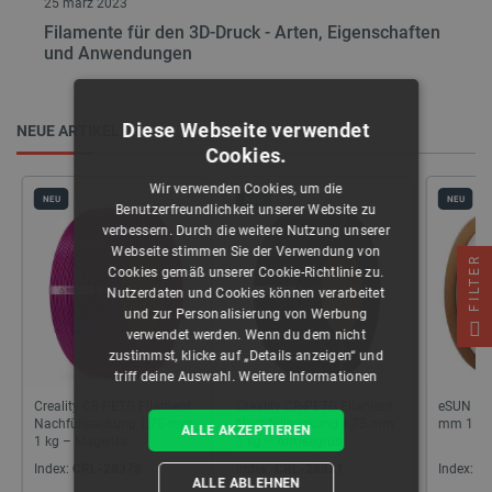
25 märz 2023
Filamente für den 3D-Druck - Arten, Eigenschaften
und Anwendungen
Diese Webseite verwendet
NEUE ARTIKEL
Cookies.
Wir verwenden Cookies, um die
NEU
NEU
NEU
Benutzerfreundlichkeit unserer Website zu
verbessern. Durch die weitere Nutzung unserer
Webseite stimmen Sie der Verwendung von
FILTER
Cookies gemäß unserer Cookie-Richtlinie zu.
Nutzerdaten und Cookies können verarbeitet
und zur Personalisierung von Werbung
verwendet werden. Wenn du dem nicht
zustimmst, klicke auf „Details anzeigen“ und
triff deine Auswahl.
Weitere Informationen
Creality CR-PETG Filament
Creality CR-PETG Filament
eSUN PLA
Nachfüllpackung 1,75 mm
Nachfüllpackung 1,75 mm
mm 1 kg 
ALLE AKZEPTIEREN
1 kg – Magenta
1 kg – Armeegrün
Index:
CRL-28378
Index:
CRL-28381
Index:
SU
ALLE ABLEHNEN