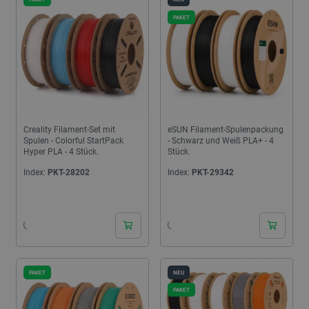
PAKET
Creality Filament-Set mit
eSUN Filament-Spulenpackung
Spulen - Colorful StartPack
- Schwarz und Weiß PLA+ - 4
Hyper PLA - 4 Stück.
Stück.
Index:
PKT-28202
Index:
PKT-29342
24h
24h
PAKET
NEU
PAKET