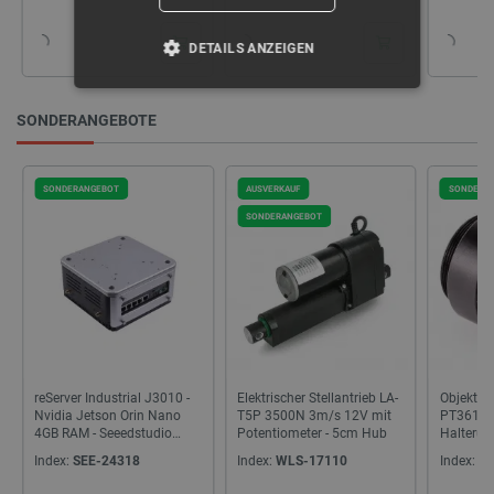
DETAILS ANZEIGEN
UNBEDINGT ERFORDERLICH
SONDERANGEBOTE
PERFORMANCE
SONDERANGEBOT
AUSVERKAUF
SONDERA
TARGETING
SONDERANGEBOT
FUNKTIONALITÄT
Unbedingt erforderlich
Performance
Targeting
Funktionalität
reServer Industrial J3010 -
Elektrischer Stellantrieb LA-
Objektiv
Nvidia Jetson Orin Nano
T5P 3500N 3m/s 12V mit
PT3610
Unbedingt erforderliche Cookies ermöglichen
4GB RAM - Seeedstudio
Potentiometer - 5cm Hub
Halterung
wesentliche Kernfunktionen der Website wie die
114110250
Raspberr
Index:
SEE-24318
Index:
WLS-17110
Index:
RP
Benutzeranmeldung und die Kontoverwaltung.
Ohne die unbedingt erforderlichen Cookies kann