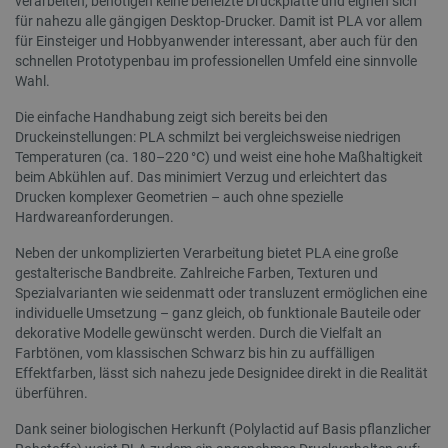
verarbeiten, benötigen keine beheizte Druckplatte und eignen sich
für nahezu alle gängigen Desktop-Drucker. Damit ist PLA vor allem
_lb_ccc
.botland.de
für Einsteiger und Hobbyanwender interessant, aber auch für den
schnellen Prototypenbau im professionellen Umfeld eine sinnvolle
Wahl.
Die einfache Handhabung zeigt sich bereits bei den
Druckeinstellungen: PLA schmilzt bei vergleichsweise niedrigen
Temperaturen (ca. 180–220 °C) und weist eine hohe Maßhaltigkeit
beim Abkühlen auf. Das minimiert Verzug und erleichtert das
Drucken komplexer Geometrien – auch ohne spezielle
Storage declaration
Hardwareanforderungen.
Name
Storage type
Neben der unkomplizierten Verarbeitung bietet PLA eine große
_uetvid
Lokaler Speicher
gestalterische Bandbreite. Zahlreiche Farben, Texturen und
lastExternalReferrer
Lokaler Speicher
Spezialvarianten wie seidenmatt oder transluzent ermöglichen eine
individuelle Umsetzung – ganz gleich, ob funktionale Bauteile oder
__ps_checkoutPayPalSdkInstance_storage__
Lokaler Speicher
dekorative Modelle gewünscht werden. Durch die Vielfalt an
lastExternalReferrerTime
Lokaler Speicher
Farbtönen, vom klassischen Schwarz bis hin zu auffälligen
Effektfarben, lässt sich nahezu jede Designidee direkt in die Realität
_uetsid_exp
Lokaler Speicher
überführen.
_gcl_ls
Lokaler Speicher
Dank seiner biologischen Herkunft (Polylactid auf Basis pflanzlicher
lbx_ac_easystorage
Sitzungsspeicher