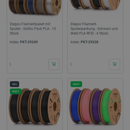
Elegoo Filamentpaket mit
Elegoo Filament-
Spulen - Gothic Pack PLA - 10
Spulenpackung - Schwarz und
Stück.
Weiß PLA RFID - 4 Stück.
Index:
PKT-29249
Index:
PKT-29228
24h
24h
NEU
PAKET
PAKET