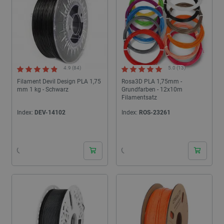
4.9 (84)
5.0 (13)
Filament Devil Design PLA 1,75
Rosa3D PLA 1,75mm -
mm 1 kg - Schwarz
Grundfarben - 12x10m
Filamentsatz
Index:
DEV-14102
Index:
ROS-23261
24h
24h