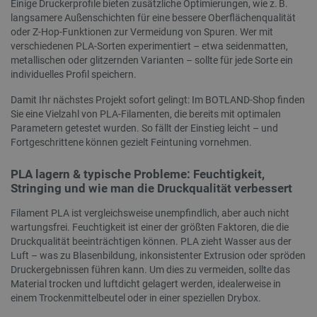
Softwar
Produkte
Einige Druckerprofile bieten zusätzliche Optimierungen, wie z. B.
verwend
vorzuschl
langsamere Außenschichten für eine bessere Oberflächenqualität
über di
denen de
speiche
interessi
oder Z-Hop-Funktionen zur Vermeidung von Spuren. Wer mit
Seitena
könnte.
verschiedenen PLA-Sorten experimentiert – etwa seidenmatten,
einzige
metallischen oder glitzernden Varianten – sollte für jede Sorte ein
Analys
_uetsid
Microsoft
1 Tag
Dieses C
kombini
Corporation
von Bing 
individuelles Profil speichern.
.botland.de
um zu be
_ga_KZMRWWSW9M
.botland.de
1 Jahr 1
Dieses 
welche A
Damit Ihr nächstes Projekt sofort gelingt: Im BOTLAND-Shop finden
Monat
um stat
geschalt
Nutzung
sollen, di
Sie eine Vielzahl von PLA-Filamenten, die bereits mit optimalen
Besuch
Endbenutz
Parametern getestet wurden. So fällt der Einstieg leicht – und
Website 
gtag_loaded
botland.de
4 Wochen 2
relevant 
Mit die
Fortgeschrittene können gezielt Feintuning vornehmen.
Tage
überwac
Analyse
__Secure-YNID
.youtube.com
5 Monate 4
Dieses C
wurden
Wochen
verwende
PLA lagern & typische Probleme: Feuchtigkeit,
eindeutig
Stringing und wie man die Druckqualität verbessert
_lb_id
.botland.de
1 Jahr
ID zu spe
Mit die
Benutzer
Nutzerv
zu verfol
Präfere
Filament PLA ist vergleichsweise unempfindlich, aber auch nicht
Gesamte
wartungsfrei. Feuchtigkeit ist einer der größten Faktoren, die die
Website
MR
Microsoft
6 Tage 23
Dies ist 
Druckqualität beeinträchtigen können. PLA zieht Wasser aus der
Corporation
Stunden
MSN-Cook
_gid
.c.bing.com
Google
1 Tag
Drittanbi
Dieses 
Luft – was zu Blasenbildung, inkonsistenter Extrusion oder spröden
LLC
dem wir 
Analyti
Druckergebnissen führen kann. Um dies zu vermeiden, sollte das
.botland.de
der Websi
und akt
interne A
eindeut
Material trocken und luftdicht gelagert werden, idealerweise in
messen.
besucht
einem Trockenmittelbeutel oder in einer speziellen Drybox.
Zählen 
Seitena
MR
Microsoft
6 Tage 23
Dies ist 