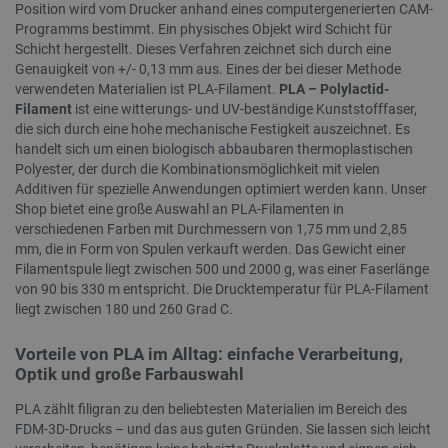
Position wird vom Drucker anhand eines computergenerierten CAM-
Programms bestimmt. Ein physisches Objekt wird Schicht für
critCartData
botland.de
9
Schicht hergestellt. Dieses Verfahren zeichnet sich durch eine
50
Genauigkeit von +/- 0,13 mm aus. Eines der bei dieser Methode
verwendeten Materialien ist PLA-Filament.
PLA – Polylactid-
Filament
ist eine witterungs- und UV-beständige Kunststofffaser,
die sich durch eine hohe mechanische Festigkeit auszeichnet. Es
handelt sich um einen biologisch abbaubaren thermoplastischen
Polyester, der durch die Kombinationsmöglichkeit mit vielen
Additiven für spezielle Anwendungen optimiert werden kann. Unser
PHPSESSID
PHP.net
botland.de
Shop bietet eine große Auswahl an PLA-Filamenten in
verschiedenen Farben mit Durchmessern von 1,75 mm und 2,85
mm, die in Form von Spulen verkauft werden. Das Gewicht einer
Filamentspule liegt zwischen 500 und 2000 g, was einer Faserlänge
von 90 bis 330 m entspricht. Die Drucktemperatur für PLA-Filament
liegt zwischen 180 und 260 Grad C.
Vorteile von PLA im Alltag: einfache Verarbeitung,
Optik und große Farbauswahl
PLA zählt filigran zu den beliebtesten Materialien im Bereich des
FDM-3D-Drucks – und das aus guten Gründen. Sie lassen sich leicht