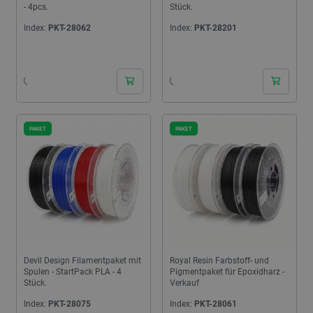
- 4pcs.
Stück.
Index:
PKT-28062
Index:
PKT-28201
24h
24h
PAKET
PAKET
Devil Design Filamentpaket mit
Royal Resin Farbstoff- und
Spulen - StartPack PLA - 4
Pigmentpaket für Epoxidharz -
Stück.
Verkauf
Index:
PKT-28075
Index:
PKT-28061