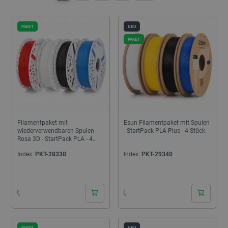
ist eines der beliebtesten Materialien, die von 3D-Druckern
verwendet werden.
PAKET
NEU
PAKET
Filamentpaket mit
Esun Filamentpaket mit Spulen
wiederverwendbaren Spulen
- StartPack PLA Plus - 4 Stück.
Rosa 3D - StartPack PLA - 4
Stück.
Index:
PKT-28330
Index:
PKT-29340
24h
24h
PAKET
NEU