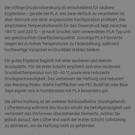
_ga
Google
1 Jahr 1
Dieser 
experime
Die richtige Druckvorbereitung ist entscheidend für saubere
LLC
Monat
Zusamm
Funktion
.botland.de
Universa
zugewies
Ergebnisse – gerade bei PLA, das zwar einfach zu verarbeiten ist,
wichtig
beispiels
aber dennoch von einer angepassten Konfiguration profitiert. Der
allgeme
Änderung
Analyse
Benutzer
empfohlene Temperaturbereich für den Düsendruck liegt zwischen
Cookie 
oder am 
180 °C und 220 °C – je nach Drucker, dem verwendeten PLA-Typ und
zwische
Das Präfi
untersc
der gewünschten Oberflächenqualität. Günstige PLA-Filamente
gibt an, 
zufälli
Cookie nu
neigen bei zu hohen Temperaturen zu Fädenbildung, während
Kundeni
sichere 
hochwertige Varianten im Druckbild stabiler bleiben.
zugewie
Verbindu
Seitena
übertrage
Website
die Daten
Ein gutes Ergebnis beginnt mit einer sauberen und ebenen
verwend
erhöht.
Druckplatte. Für die erste Schicht empfiehlt sich eine moderate
Sitzung
Kampag
uid
.criteo.com
1 Jahr
Dieses Co
Druckbetttemperatur von 50–60 °C sowie eine reduzierte
Analyse
eine eind
Druckgeschwindigkeit. Das verbessert die Haftung und reduziert
zugewies
_gat_gtag_UA_19768503_13
.botland.de
1 Minute
Dieses 
das Warping-Risiko. Glatte Haftflächen wie PEI, BuildTak oder Blue
maschine
Google 
Benutzer
Tape eignen sich in Kombination mit PLA besonders gut.
Begrenz
sammelt 
(Drosse
Aktivität
verwend
Die aktive Kühlung ist ein weiterer Schlüsselfaktor: Durchgehende
Website.
können z
Lüfterleistung während des Drucks erhöht die Detailgenauigkeit und
_ga_L5TH73H2F6
.botland.de
1 Jahr 1
Dieses 
und Beric
verhindert das Verformen überstehender Elemente. Achten Sie
Monat
Analyti
an Dritte
Sitzung
werden.
jedoch darauf, den Lüfter erst nach der ersten Schicht vollständig
zu aktivieren, um die Haftung nicht zu gefährden.
_clsk
Microsoft
1 Tag
Dieses 
lbx_consent_cookie
botland.de
2 Monate 4
Dieses C
.botland.de
Microso
Wochen
verwendet