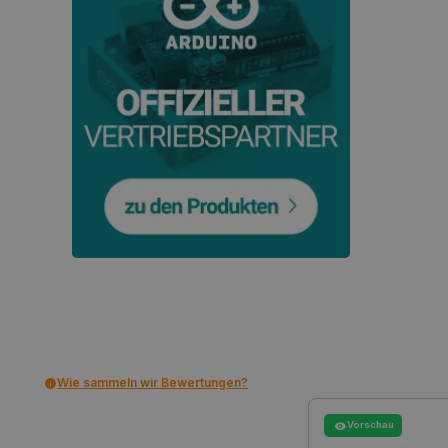
VISITOR_PRIVACY_METAD
critAccountId
PrestaShop-[abcdef0123456
LaVisitorId_Ym90bGFuZC5
critData
_lb
Wie sammeln wir Bewertungen?
CookieScriptConsent
Vorschau