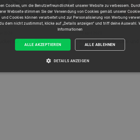
en Cookies, um die Benutzerfreundlichkeit unserer Website zu verbessern. Durch
ndex:
LCD-00224
Index:
LUX-22434
rer Webseite stimmen Sie der Verwendung von Cookies gemäß unserer Cookie-R
 und Cookies können verarbeitet und zur Personalisierung von Werbung verwe
u dem nicht zustimmst, klicke auf „Details anzeigen“ und triff deine Auswahl.
Informationen
ar 2023
10 april 2023
eis 30 Tage
Niedrigster Preis 30 Tage
:
2,90 €
vor Rabatt:
427,50 €
ucker für Gips - SKRIBI
Kosten für 3D-Drucker und
ALLE AKZEPTIEREN
ALLE ABLEHNEN
Betrieb
DETAILS ANZEIGEN
T ERFORDERLICH
PERFORMANCE
TARGETING
Unbedingt erforderlich
Performance
Targeting
Funktionalität
kies ermöglichen wesentliche Kernfunktionen der Website wie die Benutzeranmeldung und
n Cookies kann die Website nicht ordnungsgemäß verwendet werden.
Anbieter
/
Ablaufdatum
Beschreibung
Domäne