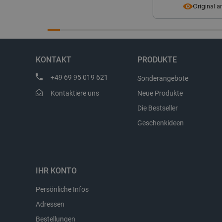
Original 
Storage declaration
Name
_uetvid
KONTAKT
PRODUKTE
lastExternalReferrer
__ps_checkoutPayPalSdkIn
+49 69 95 019 621
Sonderangebote
lastExternalReferrerTime
Kontaktiere uns
Neue Produkte
_uetsid_exp
Die Bestseller
_gcl_ls
Geschenkideen
lbx_ac_easystorage
_cltk
_smvc
IHR KONTO
cartSkuToUrl
Persönliche Infos
_uetvid_exp
Adressen
_uetsid
Bestellungen
luigis.env.v2.159265-30990