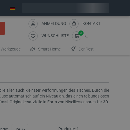
Wir verschicken am Montag
ANMELDUNG
KONTAKT
0
WUNSCHLISTE
Werkzeuge
Smart Home
Der Rest
lle aller, auch kleinster Verformungen des Tisches. Durch die
Düse automatisch auf ein Niveau an, das einen reibungslosen
st Originalersatzteile in Form von Nivelliersensoren für 3D-
Produkte:
1
nge:
24