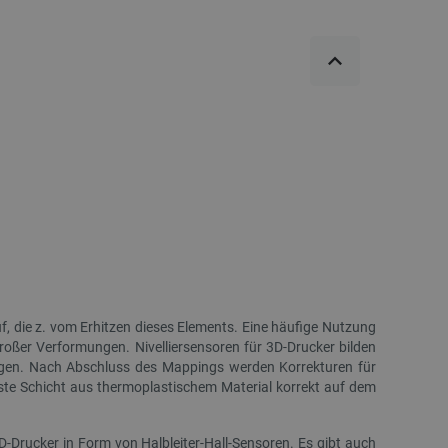
NEU
NEU
4G LTE-Antenne – 14 dBi – Extern – Qoltec
AURAPOL PLA Metallic-F
57020
kg – Mittelal
 die z. vom Erhitzen dieses Elements. Eine häufige Nutzung
roßer Verformungen. Nivelliersensoren für 3D-Drucker bilden
ngen. Nach Abschluss des Mappings werden Korrekturen für
Index:
NTE-28160
Index:
AUP-2
rste Schicht aus thermoplastischem Material korrekt auf dem
-Drucker in Form von Halbleiter-Hall-Sensoren. Es gibt auch