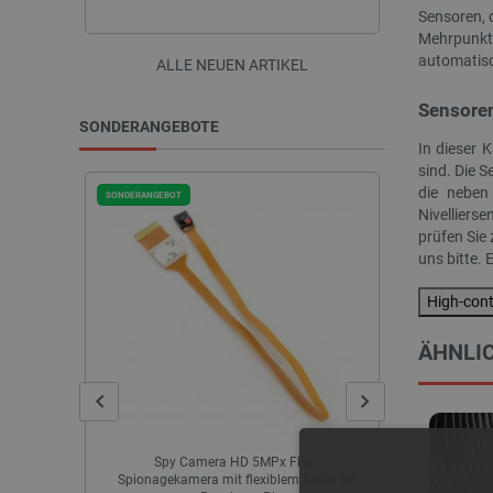
Sensoren, 
Mehrpunktm
automatisc
ALLE NEUEN ARTIKEL
Sensoren
SONDERANGEBOTE
In dieser 
sind. Die S
die neben
SONDERANGEBOT
AUSVERKAUF
Nivelliers
SONDERANGEBOT
prüfen Sie
uns bitte. 
High-con
ÄHNLIC
x -
M2U550 - DC 22V/1,6A Zweikanal-
LCD-Di
Kabel für
Motorsteuerung - UART-Schnittstelle - Pololu