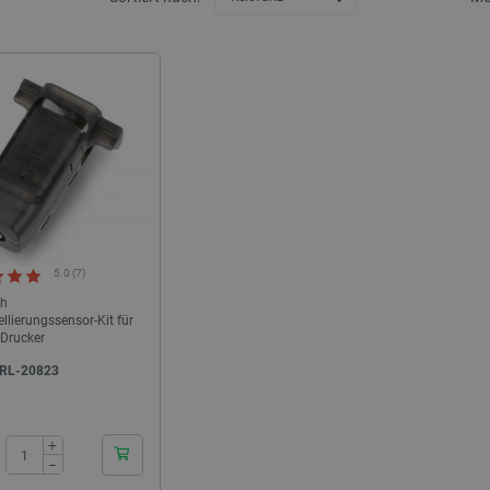
5.0 (7)
ch
llierungssensor-Kit für
-Drucker
RL-20823
+
−