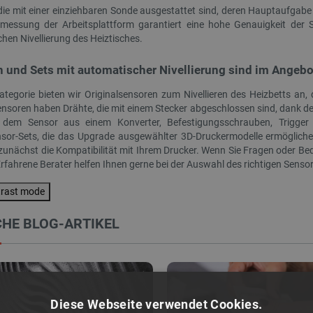
die mit einer einziehbaren Sonde ausgestattet sind, deren Hauptaufgabe
essung der Arbeitsplattform garantiert eine hohe Genauigkeit der S
hen Nivellierung des Heiztisches.
 und Sets mit automatischer Nivellierung sind im Angebot
Kategorie bieten wir Originalsensoren zum Nivellieren des Heizbetts a
ensoren haben Drähte, die mit einem Stecker abgeschlossen sind, dank des
 dem Sensor aus einem Konverter, Befestigungsschrauben, Trigger
AUSVERKAUF
ensor-Sets, die das Upgrade ausgewählter 3D-Druckermodelle ermögliche
SONDERANGEBOT
 zunächst die Kompatibilität mit Ihrem Drucker. Wenn Sie Fragen oder Bed
Erfahrene Berater helfen Ihnen gerne bei der Auswahl des richtigen Senso
trast mode
HE BLOG-ARTIKEL
splay 2x16 Zeichen blau
Luxonis Oak-D PoE - AI-Set zur Bilderkennung
Diese Webseite verwendet Cookies.