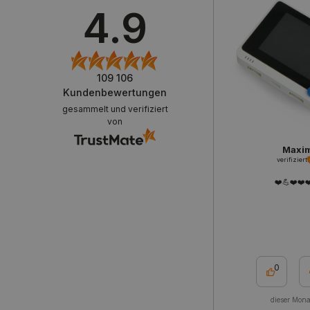
4.9
isListDisplay
LaSID
109 106
Kundenbewertungen
_smvs
gesammelt und verifiziert
von
critCartData
Maxi
verifiziert
PHPSESSID
❤️💪❤️❤️❤
0
_lb_ccc
dieser Mona