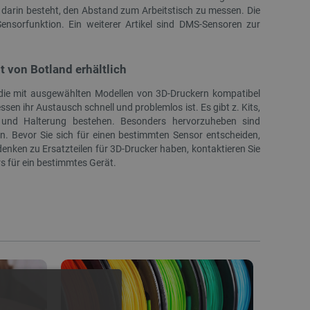
 darin besteht, den Abstand zum Arbeitstisch zu messen. Die
ensorfunktion. Ein weiterer Artikel sind DMS-Sensoren zur
 von Botland erhältlich
n, die mit ausgewählten Modellen von 3D-Druckern kompatibel
sen ihr Austausch schnell und problemlos ist. Es gibt z. Kits,
 und Halterung bestehen. Besonders hervorzuheben sind
SONDERANGEBOT
AUSVERKAUF
n. Bevor Sie sich für einen bestimmten Sensor entscheiden,
SONDERANGEBOT
enken zu Ersatzteilen für 3D-Drucker haben, kontaktieren Sie
rs für ein bestimmtes Gerät.
Elektroantrieb LA10 150N 40mm/s 12V -
Hotend-Kopf für 3D-Druc
30cm Hub
0,8 mm - 2 