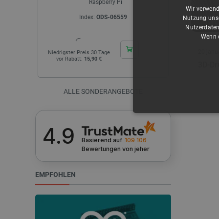
5081
Wir verwend
Index:
PLL-23642
I
Nutzung unse
Nutzerdaten
Wenn d
20 janu
Niedrigster Preis 30 Tage
Niedrigster Pr
vor Rabatt:
11,50 €
vor Rabatt
3D-Dr
ALLE SONDERANGEBOTE
UNBEDING
4.9
Basierend auf
109 106
Bewertungen
von jeher
EMPFOHLEN
Unbedingt erforderliche Coo
die unbedingt erforderliche
Name