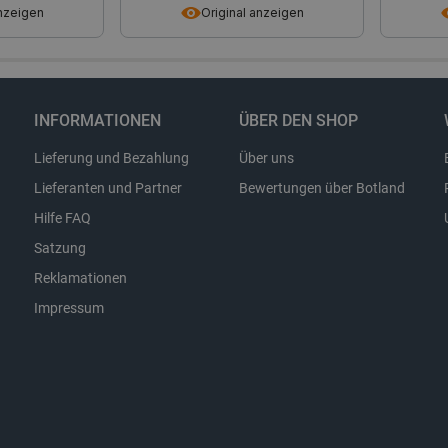
anzeigen
Original anzeigen
Storage type
Lokaler Speicher
INFORMATIONEN
ÜBER DEN SHOP
Lokaler Speicher
stance_storage__
Lokaler Speicher
Lieferung und Bezahlung
Über uns
Lokaler Speicher
Lieferanten und Partner
Bewertungen über Botland
Lokaler Speicher
Hilfe FAQ
Lokaler Speicher
Satzung
Sitzungsspeicher
Reklamationen
Sitzungsspeicher
Impressum
Lokaler Speicher
Lokaler Speicher
Lokaler Speicher
Lokaler Speicher
7
Sitzungsspeicher