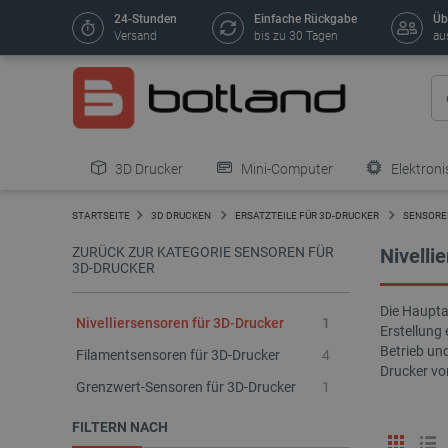
24-Stunden
Einfache Rückgabe
Üb
Versand
bis zu 30 Tagen
au
3D Drucker
Mini-Computer
Elektroni
STARTSEITE
3D DRUCKEN
ERSATZTEILE FÜR 3D-DRUCKER
SENSORE
ZURÜCK ZUR KATEGORIE SENSOREN FÜR
Nivelli
3D-DRUCKER
Die Hauptau
Nivelliersensoren für 3D-Drucker
1
Erstellung
Betrieb un
Filamentsensoren für 3D-Drucker
4
Drucker vo
Grenzwert-Sensoren für 3D-Drucker
1
FILTERN NACH