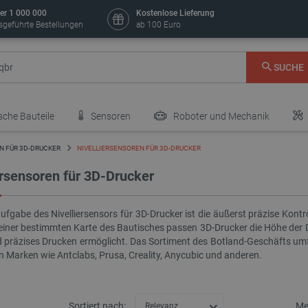
er 1 000 000
Kostenlose Lieferung
sgeführte Bestellungen
ab 100 Euro
SUCHE
sche Bauteile
Sensoren
Roboter und Mechanik
N FÜR 3D-DRUCKER
NIVELLIERSENSOREN FÜR 3D-DRUCKER
ersensoren für 3D-Drucker
fgabe des Nivelliersensors für 3D-Drucker ist die äußerst präzise Kontro
 einer bestimmten Karte des Bautisches passen 3D-Drucker die Höhe der 
d präzises Drucken ermöglicht. Das Sortiment des Botland-Geschäfts umfas
n Marken wie Antclabs, Prusa, Creality, Anycubic und anderen.
Sortiert nach:
Me
Relevanz