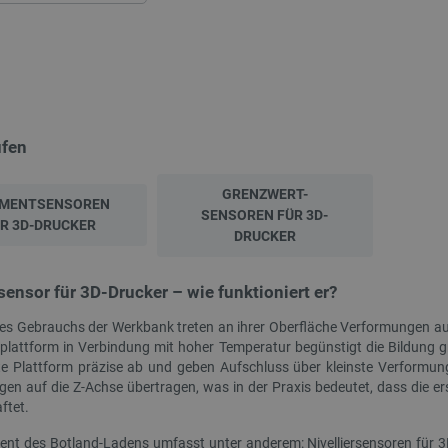
NEU
üfen
GRENZWERT-
AMENTSENSOREN
SENSOREN FÜR 3D-
R 3D-DRUCKER
DRUCKER
rsensor für 3D-Drucker – wie funktioniert er?
yin Ultra PLA Filament 1,75 mm
Creality CR-PETG Filament Nachfüllpackung
1 kg – Mattweiß
1,75 mm 1 kg – Magenta
s Gebrauchs der Werkbank treten an ihrer Oberfläche Verformungen auf,
splattform in Verbindung mit hoher Temperatur begünstigt die Bildung g
e Plattform präzise ab und geben Aufschluss über kleinste Verformu
ndex:
CRL-28307
Index:
CRL-28378
en auf die Z-Achse übertragen, was in der Praxis bedeutet, dass die e
ftet.
ent des Botland-Ladens umfasst unter anderem: Nivelliersensoren für 3D