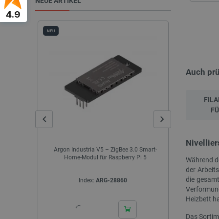
NEUE ARTIKEL
4.9
NEU
NEU
Auch pr
FIL
FÜ
Nivellie
kg - Peak
Argon Industria V5 – ZigBee 3.0 Smart-
Creality Sole
Home-Modul für Raspberry Pi 5
Während de
der Arbeit
die gesamt
Index:
ARG-28860
I
Verformung
Heizbett ha
Das Sortim