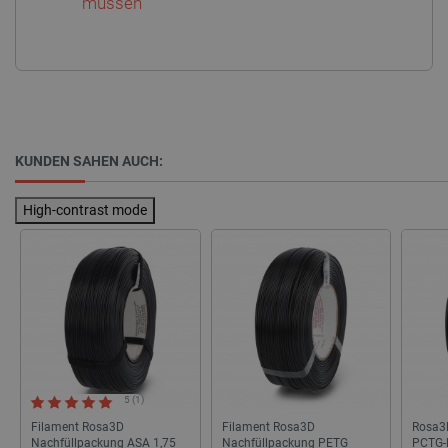
müssen
_lb_ccc
.botland.de
KUNDEN SAHEN AUCH:
High-contrast mode
Storage declaration
Name
Storage type
_uetvid
Lokaler Speicher
lastExternalReferrer
Lokaler Speicher
__ps_checkoutPayPalSdkInstance_storage__
Lokaler Speicher
lastExternalReferrerTime
Lokaler Speicher
5 (1)
_uetsid_exp
Lokaler Speicher
Filament Rosa3D
Filament Rosa3D
Rosa3
Nachfüllpackung ASA 1,75
Nachfüllpackung PETG
PCTG-
_gcl_ls
Lokaler Speicher