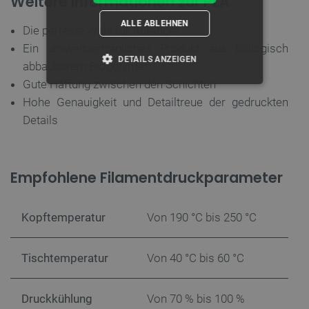
Weitere Informationen zur PLA
ALLE ABLEHNEN
Die perfekte Wahl für Anfänger
Ein umweltverträgliches Produkt aus biologisch
DETAILS ANZEIGEN
abbaubarem Biopolymer
Gute Haftung zwischen den Schichten
UNBEDINGT ERFORDERLICH
Hohe Genauigkeit und Detailtreue der gedruckten
Details
PERFORMANCE
TARGETING
Empfohlene Filamentdruckparameter
FUNKTIONALITÄT
Kopftemperatur
Von 190 °C bis 250 °C
Unbedingt erforderlich
Performance
Tischtemperatur
Von 40 °C bis 60 °C
Targeting
Funktionalität
Druckkühlung
Von 70 % bis 100 %
Unbedingt erforderliche Cookies ermöglichen
wesentliche Kernfunktionen der Website wie die