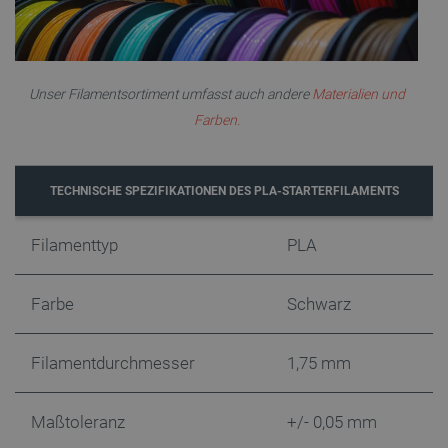
PrestaShop-[abcdef0123456789]{32}
.botland.de
2 
Unser Filamentsortiment umfasst auch andere
Materialien und
Farben.
LaVisitorId_Ym90bGFuZC5sYWRlc2suY29tLw
.botland.de
TECHNISCHE SPEZIFIKATIONEN DES PLA-STARTERFILAMENTS
critData
botland.de
9
46
Filamenttyp
PLA
Farbe
Schwarz
Filamentdurchmesser
1,75 mm
_lb
.botland.de
Maßtoleranz
+/- 0,05 mm