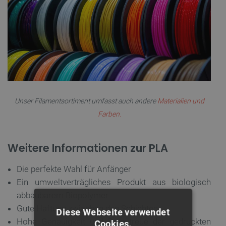
Unser Filamentsortiment umfasst auch andere
Materialien und
Farben.
Weitere Informationen zur PLA
Die perfekte Wahl für Anfänger
Ein umweltverträgliches Produkt aus biologisch
abbaubarem Biopolymer
Gute Haftung zwischen den Schichten
Diese Webseite verwendet
Hohe Genauigkeit und Detailtreue der gedruckten
Cookies.