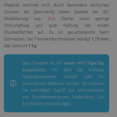
Material zeichnet sich durch besonders einfaches
Drucken bei gleichzeitig hoher Qualität der 3D-
Modellierung aus.
PLA
Starter weist geringe
Schrumpfung und gute Haftung der ersten
Druckschichten auf. Es ist geruchsneutral beim
Schmelzen. Der Filamentdurchmesser beträgt
1,75 mm,
das Gewicht
1 kg
.
Das Filament ist mit
einem NFC-TigerTag
ausgestattet, mit dem Sie wichtige
Materialparameter schnell über Ihr
Smartphone auslesen können. So erhalten
Sie sofortigen Zugriff auf Informationen
wie Drucktemperaturen, Materialtyp und
empfohlene Einstellungen.