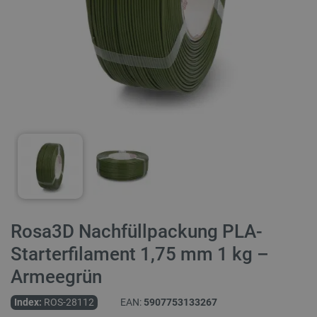
Rosa3D Nachfüllpackung PLA-
Starterfilament 1,75 mm 1 kg –
Armeegrün
Index:
ROS-28112
EAN:
5907753133267