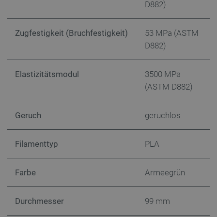
D882)
critData
botland.de
9
46
Zugfestigkeit (Bruchfestigkeit)
53 MPa (ASTM
D882)
Elastizitätsmodul
3500 MPa
(ASTM D882)
_lb
.botland.de
Geruch
geruchlos
Filamenttyp
PLA
Farbe
Armeegrün
CookieScriptConsent
CookieScript
2 
botland.de
Durchmesser
99 mm