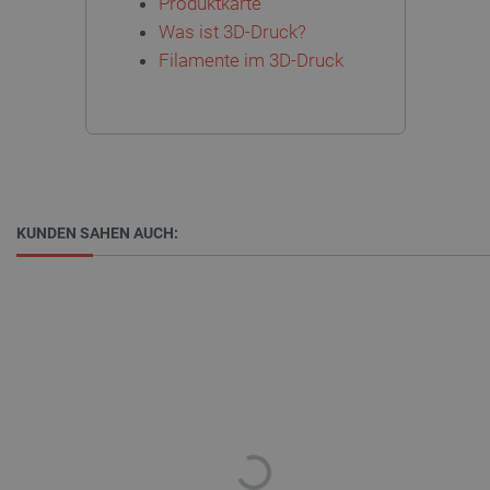
Produktkarte
Was ist 3D-Druck?
Storage declaration
Filamente im 3D-Druck
Name
Storage type
_uetvid
Lokaler Speicher
lastExternalReferrer
Lokaler Speicher
__ps_checkoutPayPalSdkInstance_storage__
Lokaler Speicher
lastExternalReferrerTime
Lokaler Speicher
KUNDEN SAHEN AUCH:
_uetsid_exp
Lokaler Speicher
_gcl_ls
Lokaler Speicher
High-contrast mode
lbx_ac_easystorage
Sitzungsspeicher
_cltk
Sitzungsspeicher
_smvc
Lokaler Speicher
cartSkuToUrl
Lokaler Speicher
_uetvid_exp
Lokaler Speicher
_uetsid
Lokaler Speicher