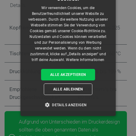
Details
Wir verwenden Cookies, um die
Benutzerfreundlichkeit unserer Website zu
verbessern. Durch die weitere Nutzung unserer
Webseite stimmen Sie der Verwendung von
Kopftemperatur
Von 190 °C bis 225
Cookies gemäß unserer Cookie-Richtlinie zu.
°C
Nutzerdaten und Cookies können verarbeitet
und zur Personalisierung von Werbung
verwendet werden. Wenn du dem nicht
Tischtemperatur
Von 40 °C bis 60 °C
zustimmst, klicke auf „Details anzeigen“ und
triff deine Auswahl.
Weitere Informationen
Druckkühlung
Von 70 % bis 100 %
ALLE AKZEPTIEREN
Empfohlene
Von 60 mm/s bis
ALLE ABLEHNEN
Druckgeschwindigkeit
80 mm/s
DETAILS ANZEIGEN
UNBEDINGT ERFORDERLICH
Aufgrund von Unterschieden im Druckerdesign
sollten die oben genannten Daten als
PERFORMANCE