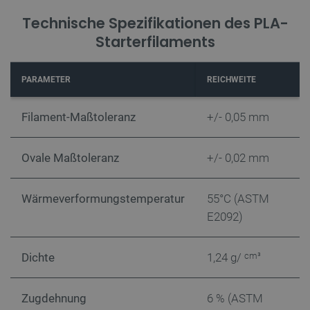
Technische Spezifikationen des PLA-
Starterfilaments
PARAMETER
REICHWEITE
Filament-Maßtoleranz
+/- 0,05 mm
critAccountId
botland.de
9
41
Ovale Maßtoleranz
+/- 0,02 mm
Datenschutzerklärung von Google
Wärmeverformungstemperatur
55°C (ASTM
E2092)
PrestaShop-[abcdef0123456789]{32}
.botland.de
2 
Dichte
1,24 g/
cm³
Zugdehnung
6 % (ASTM
LaVisitorId_Ym90bGFuZC5sYWRlc2suY29tLw
.botland.de