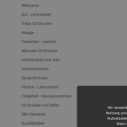
Webcams
DJI - Lernroboter
Trilab 3D-Drucker
Waage
TinkerGen - Lernkits
Mycusini 3D-Drucker
Intel-Module und -Kits
Intel-Starterkits
Syma-Drohnen
Photon - Lernroboter
Fingerbot - Hausautomation
2D-Drucker und Stifte
Wir verwend
Nutzung unse
Silk Filamente
Nutzerdaten
Gaslötkolben
Wenn d