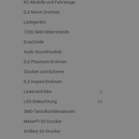
RC-Modelle und Fahrzeuge
critAccountId
DJI Mavic Drohnen
Ladegeräte
1206 SMD-Widerstände
PrestaShop-[abcdef0123456
Ersatzteile
LaVisitorId_Ym90bGFuZC5
Arylic Soundmodule
critData
DJI Phantom-Drohnen
Glocken und Schirme
_lb
DJI Inspire-Drohnen
Linearantriebe
6
LED-Beleuchtung
84
CookieScriptConsent
SMD-Tantalkondensatoren
MakerPi 3D-Drucker
isListDisplay
Artillery 3D-Drucker