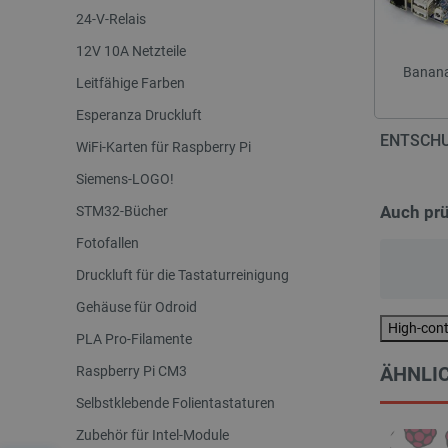
24-V-Relais
12V 10A Netzteile
Banana
Leitfähige Farben
Esperanza Druckluft
ENTSCHU
WiFi-Karten für Raspberry Pi
Siemens-LOGO!
Auch pr
STM32-Bücher
Fotofallen
Druckluft für die Tastaturreinigung
Gehäuse für Odroid
High-con
PLA Pro-Filamente
ÄHNLIC
Raspberry Pi CM3
Selbstklebende Folientastaturen
Zubehör für Intel-Module