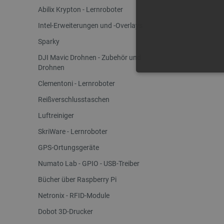
Abilix Krypton - Lernroboter
Intel-Erweiterungen und -Overlays
Sparky
DJI Mavic Drohnen - Zubehör und
Drohnen
UNBEDING
Clementoni - Lernroboter
Reißverschlusstaschen
Luftreiniger
SkriWare - Lernroboter
Unbedingt erforderliche Coo
GPS-Ortungsgeräte
die unbedingt erforderliche
Numato Lab - GPIO - USB-Treiber
Name
Bücher über Raspberry Pi
VISITOR_PRIVACY_METAD
Netronix - RFID-Module
Dobot 3D-Drucker