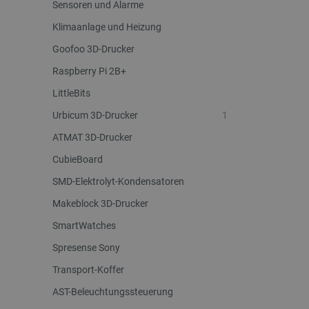
Sensoren und Alarme
LaSID
Klimaanlage und Heizung
_smvs
Goofoo 3D-Drucker
Raspberry Pi 2B+
critCartData
LittleBits
Urbicum 3D-Drucker
1
PHPSESSID
ATMAT 3D-Drucker
CubieBoard
SMD-Elektrolyt-Kondensatoren
Makeblock 3D-Drucker
_lb_ccc
SmartWatches
Spresense Sony
Transport-Koffer
Storage declaration
AST-Beleuchtungssteuerung
Name