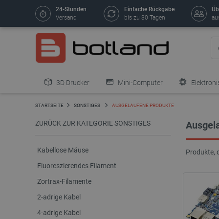
24-Stunden
Einfache Rückgabe
Üb
Versand
bis zu 30 Tagen
au
3D Drucker
Mini-Computer
Elektroni
STARTSEITE
SONSTIGES
AUSGELAUFENE PRODUKTE
ZURÜCK ZUR KATEGORIE SONSTIGES
Ausgel
Kabellose Mäuse
Produkte, 
Fluoreszierendes Filament
Zortrax-Filamente
2-adrige Kabel
4-adrige Kabel