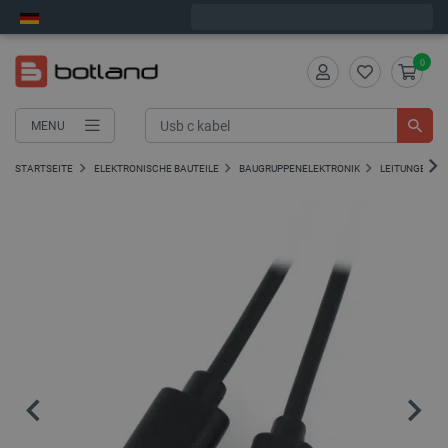
Bestelle in:
11
:
51
:
31
, und wir versenden heute!
0
MENU
STARTSEITE
ELEKTRONISCHE BAUTEILE
BAUGRUPPENELEKTRONIK
LEITUNGEN