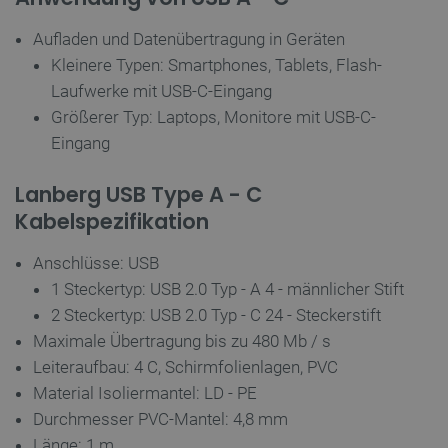
Aufladen und Datenübertragung in Geräten
FUNKTIONALITÄT
Kleinere Typen: Smartphones, Tablets, Flash-
Laufwerke mit USB-C-Eingang
Größerer Typ: Laptops, Monitore mit USB-C-
Unbedingt erforderlich
Performance
Eingang
Targeting
Funktionalität
Lanberg USB Type A - C
Unbedingt erforderliche Cookies ermöglichen
Kabelspezifikation
wesentliche Kernfunktionen der Website wie die
Benutzeranmeldung und die Kontoverwaltung.
Ohne die unbedingt erforderlichen Cookies kann
Anschlüsse: USB
die Website nicht ordnungsgemäß verwendet
werden.
1 Steckertyp: USB 2.0 Typ - A 4 - männlicher Stift
2 Steckertyp: USB 2.0 Typ - C 24 - Steckerstift
Anbieter
/
Name
Ab
Domäne
Maximale Übertragung bis zu 480 Mb / s
VISITOR_PRIVACY_METADATA
YouTube
5 
Leiteraufbau: 4 C, Schirmfolienlagen, PVC
.youtube.com
Material Isoliermantel: LD - PE
Durchmesser PVC-Mantel: 4,8 mm
Länge: 1 m