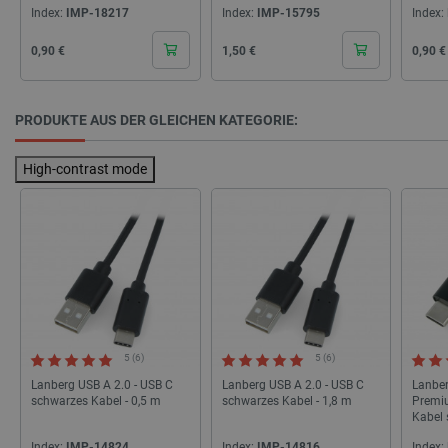
46
Index:
IMP-18217
Index:
IMP-15795
Index:
Cena
Cena
Cena
0,90 €
1,50 €
0,90 €
PRODUKTE AUS DER GLEICHEN KATEGORIE:
_lb
.botland.de
High-contrast mode
CookieScriptConsent
CookieScript
2 
botland.de
5 (6)
5 (6)
Lanberg USB A 2.0 - USB C
Lanberg USB A 2.0 - USB C
Lanber
schwarzes Kabel - 0,5 m
schwarzes Kabel - 1,8 m
Premi
Kabel
Index:
IMP-14824
Index:
IMP-14816
Index: