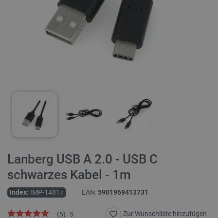
Lanberg USB A 2.0 - USB C
schwarzes Kabel - 1m
Index:
IMP-14817
EAN:
5901969413731
Zur Wunschliste hinzufügen
(
5
)
5