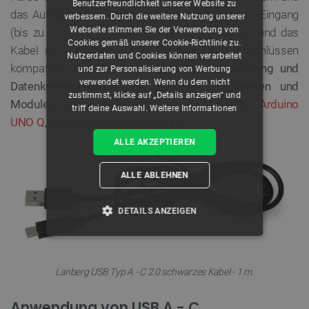
Benutzerfreundlichkeit unserer Website zu
das Aufladen von Geräten mit einem
USB-Typ-C
-Eingang
verbessern. Durch die weitere Nutzung unserer
Webseite stimmen Sie der Verwendung von
(bis zu 3 A / 36 W). Es hat zwei USB - Stecker und das
Cookies gemäß unserer Cookie-Richtlinie zu.
Kabel ist
1 m lang
. Es ist mit anderen Anschlüssen
Nutzerdaten und Cookies können verarbeitet
kompatibel. Das Kabel kann
zur Stromversorgung und
und zur Personalisierung von Werbung
verwendet werden. Wenn du dem nicht
Datenkommunikation mit beliebten Plattformen und
zustimmst, klicke auf „Details anzeigen“ und
Modulen
verwendet werden, wie z. B.
ESP32
,
Arduino
triff deine Auswahl.
Weitere Informationen
UNO Q
,
M5Stack
oder
Raspberry Pi
.
ALLE AKZEPTIEREN
ALLE ABLEHNEN
DETAILS ANZEIGEN
UNBEDINGT ERFORDERLICH
Lanberg USB Typ A - C 2.0 schwarzes Kabel - 1 m.
PERFORMANCE
Anwendung von USB A - C
TARGETING