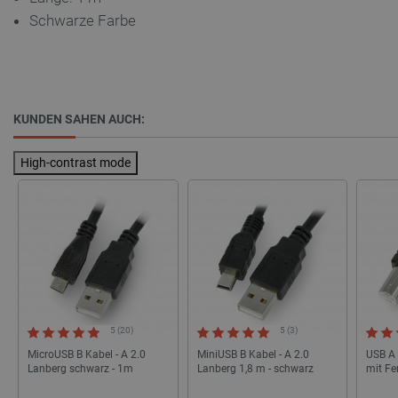
Schwarze Farbe
KUNDEN SAHEN AUCH:
critAccountId
botland.de
9
41
High-contrast mode
Datenschutzerklärung von Google
PrestaShop-[abcdef0123456789]{32}
.botland.de
2 
5 (20)
5 (3)
LaVisitorId_Ym90bGFuZC5sYWRlc2suY29tLw
.botland.de
MicroUSB B Kabel - A 2.0
MiniUSB B Kabel - A 2.0
USB A 
Lanberg schwarz - 1m
Lanberg 1,8 m - schwarz
mit Fer
critData
botland.de
9