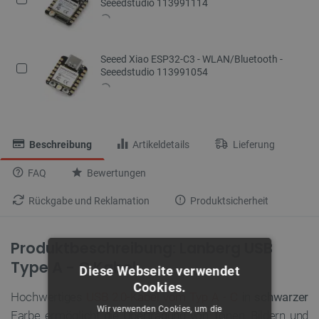
Seeedstudio 113991114
Seeed Xiao ESP32-C3 - WLAN/Bluetooth -
Seeedstudio 113991054
Beschreibung
Artikeldetails
Lieferung
FAQ
Bewertungen
Rückgabe und Reklamation
Produktsicherheit
Produktbeschreibung: Lanberg USB
Type A - C Kabel
Diese Webseite verwendet
Cookies.
Hochwertiges
USB 2.0-Kabel vom Typ A - C
in
schwarzer
Wir verwenden Cookies, um die
Farbe ermöglicht die Übertragung von Tönen, Bildern und