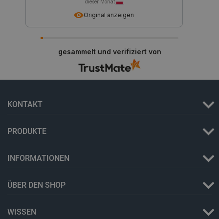
dieser Monat
Original anzeigen
PHPSESSID
PHP.net
botland.de
gesammelt und verifiziert von
KONTAKT
PRODUKTE
_lb_ccc
.botland.de
INFORMATIONEN
ÜBER DEN SHOP
WISSEN