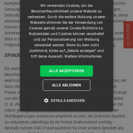
komplizierte und oft kostspielige Aufgabe, sie auf das gewünschte
Wir verwenden Cookies, um die
Genauigkeitsniveau (X-Achse, Y-Achse und Z-Achse) zu bringen.
Benutzerfreundlichkeit unserer Website zu
Deshalb sollten Sie genau auf die Art der Konstruktionsprofile, deren
verbessern. Durch die weitere Nutzung unserer
Abmessungen und die Art der Führungsnuten achten – manchmal
Webseite stimmen Sie der Verwendung von
FILTER
können solche scheinbar unbedeutenden Details das
Cookies gemäß unserer Cookie-Richtlinie zu.
Arbeitsergebnis beeinträchtigen. Wir empfehlen Ihnen auch, einen
Nutzerdaten und Cookies können verarbeitet
Blick in die Kategorie
CNC-Zubehör
zu werfen, wo Sie unter anderem
und zur Personalisierung von Werbung
Folgendes finden: verschiedene Materialien zur Verarbeitung.
verwendet werden. Wenn du dem nicht
zustimmst, klicke auf „Details anzeigen“ und
SPINDELKRAFT UND -TYP
triff deine Auswahl.
Weitere Informationen
Ein weiteres sehr wichtiges Element beim Aufbau einer CNC-
ALLE AKZEPTIEREN
Maschine ist die Spindel. Dabei handelt es sich um einen
elektrischen Antrieb mit einer stabilen, lagergelagerten Struktur, der
ALLE ABLEHNEN
dazu dient, die Rotation direkt auf ein Werkzeug – meist einen
Fräser oder Bohrer – zu übertragen. Die Leistung der Spindel hängt
von der Drehzahl und dem Drehmoment ab – manche Materialien
DETAILS ANZEIGEN
(z. B. Aluminium) müssen mit hohen Geschwindigkeiten, aber mit
relativ geringem Drehmoment bearbeitet werden. Bei manchen
UNBEDINGT ERFORDERLICH
Stahllegierungen wiederum empfiehlt es sich, die Drehzahl deutlich
zu reduzieren, allerdings ist ein hohes Drehmoment wichtig –
PERFORMANCE
deshalb nutzen CNC-Fräsmaschinen für Holz andere Spindeln als