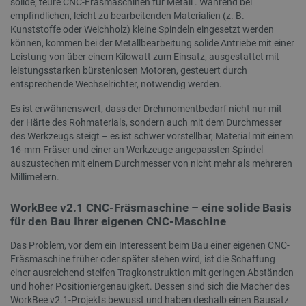
solide, teure CNC-Fräsmaschinen für Metall . Während bei
empfindlichen, leicht zu bearbeitenden Materialien (z. B.
TARGETING
Kunststoffe oder Weichholz) kleine Spindeln eingesetzt werden
können, kommen bei der Metallbearbeitung solide Antriebe mit einer
FUNKTIONALITÄT
Leistung von über einem Kilowatt zum Einsatz, ausgestattet mit
leistungsstarken bürstenlosen Motoren, gesteuert durch
entsprechende Wechselrichter, notwendig werden.
Es ist erwähnenswert, dass der Drehmomentbedarf nicht nur mit
Unbedingt erforderlich
Performance
der Härte des Rohmaterials, sondern auch mit dem Durchmesser
des Werkzeugs steigt – es ist schwer vorstellbar, Material mit einem
Targeting
Funktionalität
16-mm-Fräser und einer an Werkzeuge angepassten Spindel
Unbedingt erforderliche Cookies ermöglichen
auszustechen mit einem Durchmesser von nicht mehr als mehreren
wesentliche Kernfunktionen der Website wie die
Millimetern.
Benutzeranmeldung und die Kontoverwaltung.
Ohne die unbedingt erforderlichen Cookies kann
die Website nicht ordnungsgemäß verwendet
WorkBee v2.1 CNC-Fräsmaschine – eine solide Basis
werden.
für den Bau Ihrer eigenen CNC-Maschine
Anbieter
/
Name
Ab
Das Problem, vor dem ein Interessent beim Bau einer eigenen CNC-
Domäne
Fräsmaschine früher oder später stehen wird, ist die Schaffung
VISITOR_PRIVACY_METADATA
YouTube
5 
einer ausreichend steifen Tragkonstruktion mit geringen Abständen
.youtube.com
und hoher Positioniergenauigkeit. Dessen sind sich die Macher des
WorkBee v2.1-Projekts bewusst und haben deshalb einen Bausatz