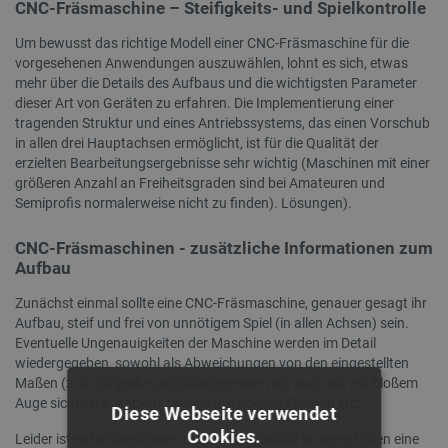
CNC-Fräsmaschine – Steifigkeits- und Spielkontrolle
Um bewusst das richtige Modell einer CNC-Fräsmaschine für die
vorgesehenen Anwendungen auszuwählen, lohnt es sich, etwas
mehr über die Details des Aufbaus und die wichtigsten Parameter
dieser Art von Geräten zu erfahren. Die Implementierung einer
tragenden Struktur und eines Antriebssystems, das einen Vorschub
in allen drei Hauptachsen ermöglicht, ist für die Qualität der
erzielten Bearbeitungsergebnisse sehr wichtig (Maschinen mit einer
größeren Anzahl an Freiheitsgraden sind bei Amateuren und
Semiprofis normalerweise nicht zu finden). Lösungen).
CNC-Fräsmaschinen - zusätzliche Informationen zum
Aufbau
Zunächst einmal sollte eine CNC-Fräsmaschine, genauer gesagt ihr
Aufbau, steif und frei von unnötigem Spiel (in allen Achsen) sein.
Eventuelle Ungenauigkeiten der Maschine werden im Detail
wiedergegeben, sowohl als Abweichungen von den eingestellten
Maßen (z. B. zu große Lochdurchmesser) als auch als mit bloßem
Auge sichtbare „Zacken“, Wellen auf ebenen Flächen etc.
Diese Webseite verwendet
Cookies.
Leider ist es bei Maschinen geringerer Qualität in vielen Fällen eine