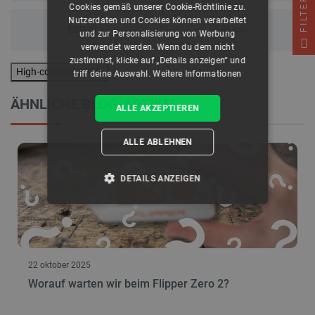
FILTER
Cookies gemäß unserer Cookie-Richtlinie zu.
Nutzerdaten und Cookies können verarbeitet
ESP32
PLCS
und zur Personalisierung von Werbung
verwendet werden. Wenn du dem nicht
zustimmst, klicke auf „Details anzeigen“ und
High-contrast mode
triff deine Auswahl.
Weitere Informationen
ÄHNLICHE BLOG-ARTIKEL
ALLE AKZEPTIEREN
ALLE ABLEHNEN
DETAILS ANZEIGEN
UNBEDINGT ERFORDERLICH
PERFORMANCE
22 oktober 2025
TARGETING
Worauf warten wir beim Flipper Zero 2?
FUNKTIONALITÄT