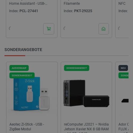
Home Assistant - USB-
Filamente
NFC
Schnittstelle
Index:
PCL-27441
Index:
PKT-29225
Index:
PS
_lb
.botland.de
SONDERANGEBOTE
AUSVERKAUF
SONDERANGEBOT
NEU
SONDERANGEBOT
SONDERA
CookieScriptConsent
CookieScript
2 
botland.de
Aeotec Zi-Stick - USB -
reComputer J2021 – Nvidia
Ador Chu
isListDisplay
botland.de
ZigBee Modul
Jetson Xavier NX 8 GB RAM
FLUX Ado