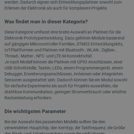
werden. Dadurch eignen sich Entwicklungsplatinen sowohl zum
Erlernen der Elektronik als auch für komplexere Projekte.
Anbieter
/
Name
Ablaufdatum
Bes
Domäne
Anbieter
/
Name
Ablaufdatum
Beschr
Domäne
Was findet man in dieser Kategorie?
smvr
.botland.de
1 Jahr 1
Die
Anbieter
/
Name
Ablaufdatum
Beschrei
Monat
ver
smuuid
.botland.de
1 Jahr 1
Dieses 
Domäne
Ben
Monat
um das 
Diese Kategorie umfasst eine breite Auswahl an Platinen für die
und
die Int
MUID
Microsoft
1 Jahr 4
Dieses C
Elektronik-Prototypentwicklung. Dazu gehören Module basierend
Sit
zu verfo
Corporation
Wochen
von Micro
zu 
auf gängigen Mikrocontroller-Familien, STM32-Entwicklungskits,
Analyse
.bing.com
als einde
Ben
Web-Ve
Benutzer
IoT-Plattformen und Platinen mit Bluetooth-, WLAN-, ZigBee-,
pers
Benutze
verwende
Thread-, Matter-, NFC- und LTE-M-Konnektivität.
Surf
Nutzere
durch ei
Websit
Je nach Modell können die Platinen mit GPIO-Anschlüssen, einer
Microsoft
pvc_visits[0]
botland.de
1 Tag
Die
verbess
festgeleg
USB-Schnittstelle, Tasten, LEDs, einem Programmiergerät, einem
ver
wird all
Bes
Debugger, Erweiterungsanschlüssen, Antennen oder integrierten
_clsk
Microsoft
1 Tag
Dieses 
angenom
Blog
botland.de
Microso
die Sync
Sensoren ausgestattet sein. Dadurch können Sie ein Modul sowohl
zähl
Softwar
über viel
für einfache Experimente als auch für Projekte auswählen, die
verwend
verschie
wp-
OnTheGoSystems
Sitzung
Spei
über di
Microsof
drahtlose Kommunikation, geringen Stromverbrauch oder erhöhte
wpml_current_language
Ltd.
Spr
speiche
hinweg mö
Rechenleistung erfordern.
botland.de
Sta
Seitena
um die
dies
einzige
Benutzer
ang
Analys
ermöglic
Die wichtigsten Parameter
fes
kombini
das
_fbp
Meta Platform
2 Monate 4
Wird von
die 
_gat
Google
58 Sekunden
Dieser 
Inc.
Wochen
verwende
Bei der Auswahl des passenden Modells sollten Sie den
AJA
LLC
Google 
.botland.de
Reihe vo
verwendeten Hauptchip, den Kerntyp, die Taktfrequenz, die Größe
akti
.botland.de
verknüp
Werbepro
Coo
Dokumen
des Flash- und Arbeitsspeichers sowie die verfügbaren
liefern, z