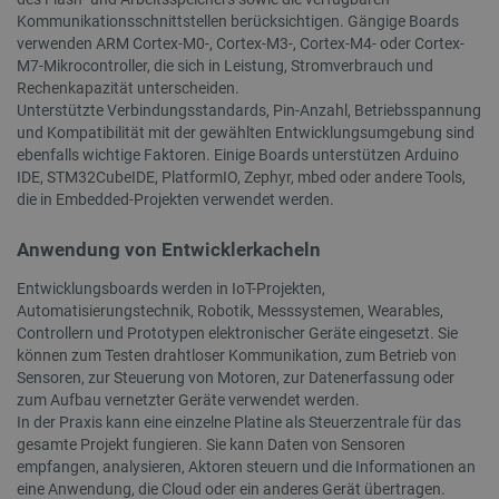
Benu
Drossel
Gebote v
Kommunikationsschnittstellen berücksichtigen. Gängige Boards
die
Anforde
Werbekun
sind
wodurch
verwenden ARM Cortex-M0-, Cortex-M3-, Cortex-M4- oder Cortex-
auf We
__Secure-
.youtube.com
5 Monate 4
Das Cook
M7-Mikrocontroller, die sich in Leistung, Stromverbrauch und
Datena
ROLLOUT_TOKEN
Wochen
ROLLOU
Rechenkapazität unterscheiden.
eingesc
wird von
verwende
Unterstützte Verbindungsstandards, Pin-Anzahl, Betriebsspannung
_clck
.botland.de
11 Monate 4
Dieses 
schrittwe
und Kompatibilität mit der gewählten Entwicklungsumgebung sind
Wochen
um Nutz
Einführu
das Eng
ebenfalls wichtige Faktoren. Einige Boards unterstützen Arduino
Funktion
Website
Updates z
IDE, STM32CubeIDE, PlatformIO, Zephyr, mbed oder andere Tools,
Nutzere
Mit dies
die in Embedded-Projekten verwendet werden.
Funktio
können N
verbess
bestimm
Testgrup
Anwendung von Entwicklerkacheln
_ga
Google
1 Jahr 1
Dieser 
experime
LLC
Monat
Zusamm
Funktion
.botland.de
Universa
zugewies
Entwicklungsboards werden in IoT-Projekten,
wichtig
beispiels
allgeme
Automatisierungstechnik, Robotik, Messsystemen, Wearables,
Änderung
Analyse
Benutzer
Controllern und Prototypen elektronischer Geräte eingesetzt. Sie
Cookie 
oder am 
können zum Testen drahtloser Kommunikation, zum Betrieb von
zwische
Das Präfi
untersc
gibt an, 
Sensoren, zur Steuerung von Motoren, zur Datenerfassung oder
zufälli
Cookie nu
zum Aufbau vernetzter Geräte verwendet werden.
Kundeni
sichere 
zugewie
Verbindu
In der Praxis kann eine einzelne Platine als Steuerzentrale für das
Seitena
übertrage
gesamte Projekt fungieren. Sie kann Daten von Sensoren
Website
die Daten
verwend
empfangen, analysieren, Aktoren steuern und die Informationen an
erhöht.
Sitzung
eine Anwendung, die Cloud oder ein anderes Gerät übertragen.
Kampag