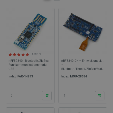
5.0 (17)
nRF52840 - Bluetooth, ZigBee,
nRF5340-DK – Entwicklungskit
Funkkommunikationsmodul -
–
USB
Bluetooth/Thread/ZigBee/Matt
er/NFC – Nordic
Index:
FAR-14893
Index:
MOU-28634
Semiconductor
24h
24h