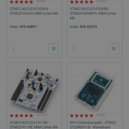
5.0 (5)
5.0 (2)
STM32 NUCLEO-F303K8 -
STM32 NUCLEO-F030R8 -
STM32F303K8 ARM Cortex M4
STM32F030R8T6 ARM Cortex
M0
Index:
DIS-04891
Index:
DIS-02215
24h
24h
5.0 (14)
5.0 (2)
STM32 NUCLEO-F411RE -
NFC-Entwicklungskit - STM32
STM32F411RE ARM Cortex M4
ST25R3911B - Waveshare