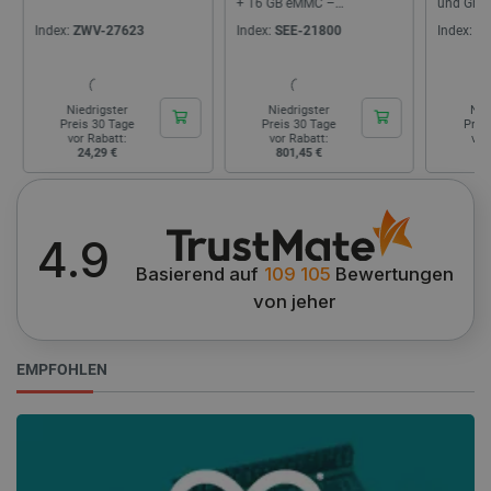
+ 16 GB eMMC –
und Grav
Seeedstudio 110061381
Index:
ZWV-27623
Index:
SEE-21800
Index:
FL
LaSID
Quality Unit
LLC
botland.de
Niedrigster
Niedrigster
Nie
Preis 30 Tage
Preis 30 Tage
Prei
vor Rabatt:
vor Rabatt:
vor
24,29 €
801,45 €
21
_smvs
.botland.de
59
49
4.9
critCartData
botland.de
9
Basierend auf
109 105
Bewertungen
50
von jeher
EMPFOHLEN
PHPSESSID
PHP.net
botland.de