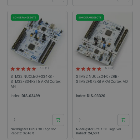
SONDERANGEBOTE
SONDERANGEBOTE
5.0 (1)
5.0 (3)
STM32 NUCLEO-F334R8 -
STM32 NUCLEO-F072RB -
STM32F334R8T6 ARM Cortex
STM32F072RB ARM Cortex M0
M4
Index:
DIS-03499
Index:
DIS-03320
24h
24h
Niedrigster Preis 30 Tage vor
Niedrigster Preis 30 Tage vor
Rabatt:
37,46 €
Rabatt:
24,50 €