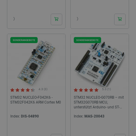
24h
24h
SONDERANGEBOTE
SONDERANGEBOTE
4.3 (3)
5.0 (1)
STM32 NUCLEO-F042K6 -
STM32 NUCLEO-G070RB – mit
STM32F042K6 ARM Cortex M0
STM32G070RB MCU,
unterstützt Arduino- und ST-
Morpho-Verbindungen
Index:
DIS-04890
Index:
MAS-20043
24h
24h