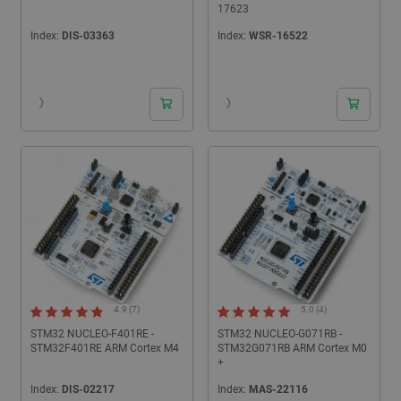
17623
Index:
DIS-03363
Index:
WSR-16522
24h
24h
4.9 (7)
5.0 (4)
STM32 NUCLEO-F401RE -
STM32 NUCLEO-G071RB -
STM32F401RE ARM Cortex M4
STM32G071RB ARM Cortex M0
+
Index:
DIS-02217
Index:
MAS-22116