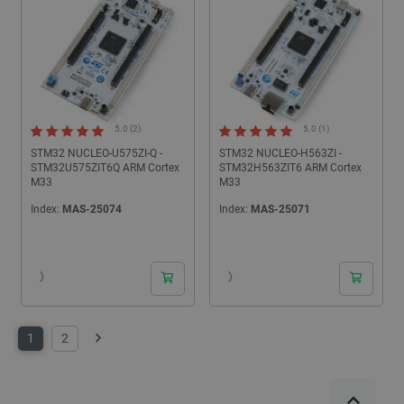
5.0 (2)
5.0 (1)
STM32 NUCLEO-U575ZI-Q -
STM32 NUCLEO-H563ZI -
STM32U575ZIT6Q ARM Cortex
STM32H563ZIT6 ARM Cortex
M33
M33
Index:
MAS-25074
Index:
MAS-25071
24h
24h
1
2
Weiter