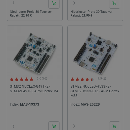
Niedrigster Preis 30 Tage vor
Niedrigster Preis 30 Tage vor
Rabatt:
22,90 €
Rabatt:
21,90 €
5.0 (10)
4.5 (2)
STM32 NUCLEO-G491RE -
STM32 NUCLEO-H533RE -
STM32G491RE ARM Cortex M4
STM32H533RET6 - ARM Cortex
M33
Index:
MAS-19373
Index:
MAS-25229
24h
24h