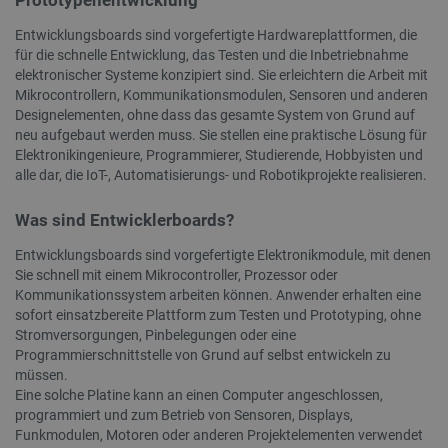
Prototypenentwicklung
_uetvid
Lokaler Speicher
Entwicklungsboards sind vorgefertigte Hardwareplattformen, die
lastExternalReferrer
Lokaler Speicher
für die schnelle Entwicklung, das Testen und die Inbetriebnahme
elektronischer Systeme konzipiert sind. Sie erleichtern die Arbeit mit
__ps_checkoutPayPalSdkInstance_storage__
Lokaler Speicher
Mikrocontrollern, Kommunikationsmodulen, Sensoren und anderen
lastExternalReferrerTime
Lokaler Speicher
Designelementen, ohne dass das gesamte System von Grund auf
neu aufgebaut werden muss. Sie stellen eine praktische Lösung für
_uetsid_exp
Lokaler Speicher
Elektronikingenieure, Programmierer, Studierende, Hobbyisten und
_gcl_ls
Lokaler Speicher
alle dar, die IoT-, Automatisierungs- und Robotikprojekte realisieren.
lbx_ac_easystorage
Sitzungsspeicher
Was sind Entwicklerboards?
_cltk
Sitzungsspeicher
Entwicklungsboards sind vorgefertigte Elektronikmodule, mit denen
_smvc
Lokaler Speicher
Sie schnell mit einem Mikrocontroller, Prozessor oder
cartSkuToUrl
Lokaler Speicher
Kommunikationssystem arbeiten können. Anwender erhalten eine
_uetvid_exp
Lokaler Speicher
sofort einsatzbereite Plattform zum Testen und Prototyping, ohne
Stromversorgungen, Pinbelegungen oder eine
_uetsid
Lokaler Speicher
Programmierschnittstelle von Grund auf selbst entwickeln zu
luigis.env.v2.159265-309907
Sitzungsspeicher
müssen.
Eine solche Platine kann an einen Computer angeschlossen,
programmiert und zum Betrieb von Sensoren, Displays,
Funkmodulen, Motoren oder anderen Projektelementen verwendet