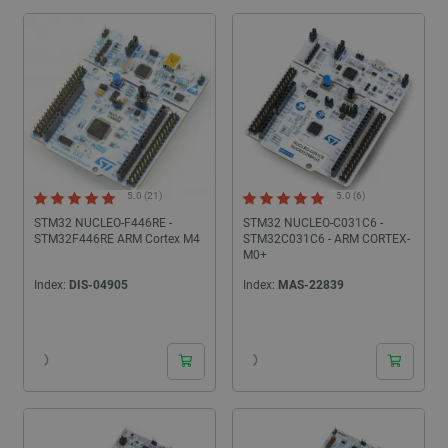
5.0 (21)
5.0 (6)
STM32 NUCLEO-F446RE -
STM32 NUCLEO-C031C6 -
STM32F446RE ARM Cortex M4
STM32C031C6 - ARM CORTEX-
M0+
Index:
DIS-04905
Index:
MAS-22839
24h
24h