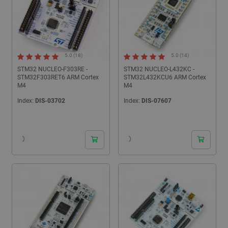
5.0 (18)
5.0 (14)
STM32 NUCLEO-F303RE -
STM32 NUCLEO-L432KC -
STM32F303RET6 ARM Cortex
STM32L432KCU6 ARM Cortex
M4
M4
Index:
DIS-03702
Index:
DIS-07607
24h
24h