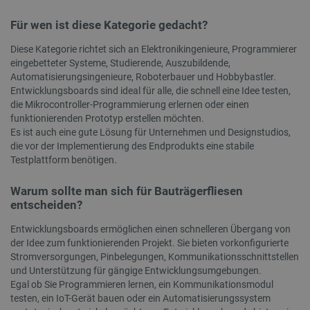
uid
.criteo.com
1 Jahr
Dieses Co
Analyse
eine eind
zugewies
Für wen ist diese Kategorie gedacht?
_gat_gtag_UA_19768503_13
.botland.de
1 Minute
Dieses 
maschine
Google 
Benutzer
Begrenz
Diese Kategorie richtet sich an Elektronikingenieure, Programmierer
sammelt 
(Drosse
Aktivität
eingebetteter Systeme, Studierende, Auszubildende,
verwend
Website.
Automatisierungsingenieure, Roboterbauer und Hobbybastler.
können z
_ga_L5TH73H2F6
.botland.de
1 Jahr 1
Dieses 
und Beric
Entwicklungsboards sind ideal für alle, die schnell eine Idee testen,
Monat
Analyti
an Dritte
die Mikrocontroller-Programmierung erlernen oder einen
Sitzung
werden.
funktionierenden Prototyp erstellen möchten.
_clsk
Microsoft
1 Tag
Dieses 
lbx_consent_cookie
botland.de
2 Monate 4
Dieses C
Es ist auch eine gute Lösung für Unternehmen und Designstudios,
.botland.de
Microso
Wochen
verwendet
die vor der Implementierung des Endprodukts eine stabile
Softwar
Produkte
verwend
vorzuschl
Testplattform benötigen.
über di
denen de
speiche
interessi
Seitena
könnte.
Warum sollte man sich für Bauträgerfliesen
einzige
entscheiden?
Analys
_uetsid
Microsoft
1 Tag
Dieses C
kombini
Corporation
von Bing 
.botland.de
um zu be
Entwicklungsboards ermöglichen einen schnelleren Übergang von
_ga_KZMRWWSW9M
.botland.de
1 Jahr 1
Dieses 
welche A
der Idee zum funktionierenden Projekt. Sie bieten vorkonfigurierte
Monat
um stat
geschalt
Nutzung
sollen, di
Stromversorgungen, Pinbelegungen, Kommunikationsschnittstellen
Besuch
Endbenutz
und Unterstützung für gängige Entwicklungsumgebungen.
Website 
gtag_loaded
botland.de
4 Wochen 2
relevant 
Mit die
Egal ob Sie Programmieren lernen, ein Kommunikationsmodul
Tage
überwac
testen, ein IoT-Gerät bauen oder ein Automatisierungssystem
Analyse
__Secure-YNID
.youtube.com
5 Monate 4
Dieses C