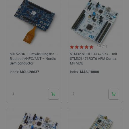
5.0 (51)
nRF52-DK – Entwicklungskit –
STM32 NUCLEO-L476RG – mit
Bluetooth/NFC/ANT – Nordic
STM32L476RGT6 ARM Cortex
Semiconductor
M4 MCU
Index:
MOU-28637
Index:
MAS-18800
24h
24h