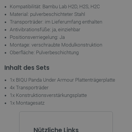
Kompatibilität: Bambu Lab H2D, H2S, H2C
TARGETING
Material: pulverbeschichteter Stahl
FUNKTIONALITÄT
Transporträder: im Lieferumfang enthalten
Antivibrationsfüße: ja, einziehbar
Positionsverriegelung: Ja
Montage: verschraubte Modulkonstruktion
Unbedingt erforderlich
Performance
Oberfläche: Pulverbeschichtung
Targeting
Funktionalität
Inhalt des Sets
Unbedingt erforderliche Cookies ermöglichen
wesentliche Kernfunktionen der Website wie die
Benutzeranmeldung und die Kontoverwaltung.
1x BIQU Panda Under Armour Plattenträgerplatte
Ohne die unbedingt erforderlichen Cookies kann
die Website nicht ordnungsgemäß verwendet
4x Transporträder
werden.
1x Konstruktionsverstärkungsplatte
Anbieter
/
1x Montagesatz
Name
Ab
Domäne
VISITOR_PRIVACY_METADATA
YouTube
5 
.youtube.com
Nützliche Links