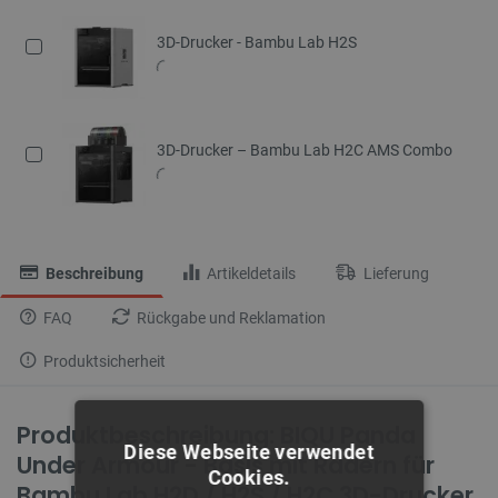
3D-Drucker - Bambu Lab H2S
3D-Drucker – Bambu Lab H2C AMS Combo
Beschreibung
Artikeldetails
Lieferung
FAQ
Rückgabe und Reklamation
Produktsicherheit
Produktbeschreibung: BIQU Panda
Diese Webseite verwendet
Under Armour - Basis mit Rädern für
Cookies.
Bambu Lab H2D / H2S / H2C 3D-Drucker