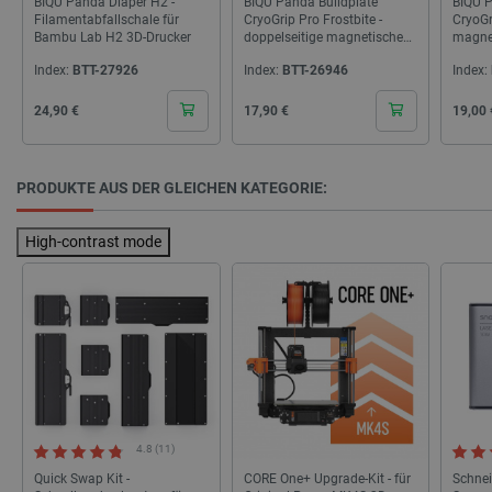
BIQU Panda Diaper H2 -
BIQU Panda Buildplate
BIQU P
Filamentabfallschale für
CryoGrip Pro Frostbite -
CryoGr
critData
botland.de
9
Bambu Lab H2 3D-Drucker
doppelseitige magnetische
magnet
46
Druckplatte für Bambu Lab
Bambu 
Index:
BTT-27926
Index:
BTT-26946
Index:
A1 mini Drucker -
und A1
184x184mm
257x
Cena
Cena
Cena
24,90 €
17,90 €
19,00 
_lb
.botland.de
PRODUKTE AUS DER GLEICHEN KATEGORIE:
High-contrast mode
CookieScriptConsent
CookieScript
2 
botland.de
4.8 (11)
Quick Swap Kit -
CORE One+ Upgrade-Kit - für
Schnei