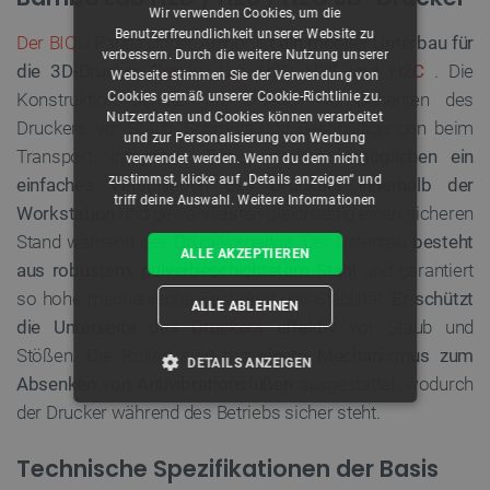
Wir verwenden Cookies, um die
Benutzerfreundlichkeit unserer Website zu
Der BIQU
Panda Under Armor ist
ein mobiler Unterbau für
verbessern. Durch die weitere Nutzung unserer
die 3D-Drucker
Bambu Lab H2D, H2S und H2C
. Die
Webseite stimmen Sie der Verwendung von
Cookies gemäß unserer Cookie-Richtlinie zu.
Konstruktion schützt die unteren Komponenten des
Nutzerdaten und Cookies können verarbeitet
Druckers vor Staub, Schmutz und Beschädigungen beim
und zur Personalisierung von Werbung
Transport. Integrierte Transportrollen
ermöglichen ein
verwendet werden. Wenn du dem nicht
zustimmst, klicke auf „Details anzeigen“ und
einfaches Verschieben des Druckers innerhalb der
triff deine Auswahl.
Weitere Informationen
Workstation
und gewährleisten gleichzeitig einen sicheren
Stand während des Druckvorgangs. Der Unterbau
besteht
ALLE AKZEPTIEREN
aus robustem, pulverbeschichtetem Stahl
und garantiert
so hohe mechanische Festigkeit und Stabilität.
Er schützt
ALLE ABLEHNEN
die Unterseite
des Druckers
effektiv
vor Staub und
Stößen. Die Rollen sind mit
einem Mechanismus zum
DETAILS ANZEIGEN
Absenken von Antivibrationsfüßen
ausgestattet, wodurch
der Drucker während des Betriebs sicher steht.
UNBEDINGT ERFORDERLICH
Technische Spezifikationen der Basis
PERFORMANCE