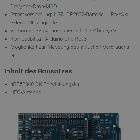
Drag-and-Drop-MSD
Stromversorgung: USB, CR2032-Batterie, LiPo-Akku,
critCartData
botland.de
9
50
externe Stromquelle
Versorgungsspannungsbereich: 1,7 V bis 5,5 V
Kompatibilität: Arduino Uno Rev3
Möglichkeit zur Messung des aktuellen Verbrauchs:
ja
PHPSESSID
PHP.net
botland.de
Inhalt des Bausatzes
nRF52840-DK Entwicklungskit
NFC-Antenne