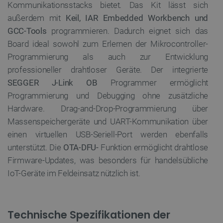
Kommunikationsstacks bietet. Das Kit lässt sich
außerdem mit
Keil, IAR Embedded Workbench und
PrestaShop-[abcdef0123456789]{32}
.botland.de
2 
GCC-Tools
programmieren. Dadurch eignet sich das
Board ideal sowohl zum Erlernen der Mikrocontroller-
Programmierung als auch zur Entwicklung
LaVisitorId_Ym90bGFuZC5sYWRlc2suY29tLw
.botland.de
professioneller drahtloser Geräte. Der integrierte
SEGGER J-Link OB
Programmer ermöglicht
Programmierung und Debugging ohne zusätzliche
critData
botland.de
9
46
Hardware. Drag-and-Drop-Programmierung über
Massenspeichergeräte und UART-Kommunikation über
einen virtuellen USB-Seriell-Port werden ebenfalls
unterstützt. Die
OTA-DFU-
Funktion ermöglicht drahtlose
Firmware-Updates, was besonders für handelsübliche
_lb
.botland.de
IoT-Geräte im Feldeinsatz nützlich ist.
Technische Spezifikationen der