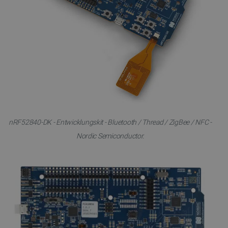
nRF52840-DK - Entwicklungskit - Bluetooth / Thread / ZigBee / NFC -
Nordic Semiconductor.