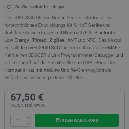
Zur Wunschliste hinzufügen
Das nRF52840-DK von Nordic Semiconductor ist ein
fortschrittliches Entwicklungs-Kit für IoT-Geräte und
drahtlose Anwendungen mit
Bluetooth 5.3
,
Bluetooth
Low Energy
,
Thread
,
ZigBee
,
ANT
und
NFC
. Das Modul
enthält
den nRF52840 SoC
mit einem
Arm Cortex-M4F
-
Kern, einen SEGGER J-Link Programmierer/Debugger und
vollen Zugriff auf die Schnittstellen und GPIO-Pins.
Die
Kompatibilität mit Arduino Uno Rev3
ermöglicht die
einfache Verwendung externer Shields.
67,50 €
56,72 € zzgl. MwSt.
+
IN DEN WARENKORB
−