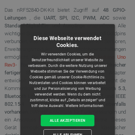
Das nRF52840-DK-Kit bietet Zugriff auf
48 GPIO-
Leitungen
, die
UART, SPI, I2C, PWM, ADC
sowie
Standard-Digital-Ein- und Ausgänge
unterstützen. Alle
wichtigen Signale sind mit Kantensteckern und Goldpins
Diese Webseite verwendet
verbunden, was den schnellen Anschluss von Sensoren,
Cookies.
Erweiterungsmodulen und Prototypenschaltungen
Wir verwenden Cookies, um die
ermöglicht.
Die Kompatibilität mit
dem Arduino Uno
Benutzerfreundlichkeit unserer Website zu
Rev3-
Format erlaubt die Verwendung zahlreicher
verbessern. Durch die weitere Nutzung unserer
Webseite stimmen Sie der Verwendung von
fertiger Shields,
ohne dass zusätzliche Adapter
Cookies gemäß unserer Cookie-Richtlinie zu.
entwickelt werden müssen. Die Platine ermöglicht die
Nutzerdaten und Cookies können verarbeitet
Kommunikation im 2,4-GHz-Band über
Bluetooth 5.3,
und zur Personalisierung von Werbung
verwendet werden. Wenn du dem nicht
Bluetooth Low Energy, Thread, ZigBee, ANT und IEEE
zustimmst, klicke auf „Details anzeigen“ und
802.15.4
.
Eine integrierte PCB-Antenne ist ebenfalls
triff deine Auswahl.
Weitere Informationen
vorhanden.
SWF-HF-Anschluss für Funkmessungen und
ein Anschluss für eine externe NFC-Antenne. Dieses
ALLE AKZEPTIEREN
Gerät ermöglicht das Testen sowohl klassischer