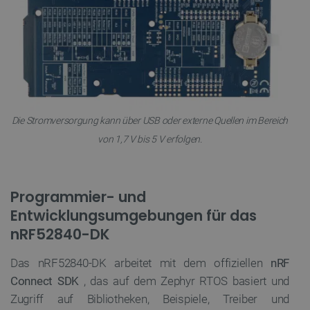
die Website nicht ordnungsgemäß verwendet
werden.
Anbieter
/
Name
Ab
Domäne
VISITOR_PRIVACY_METADATA
YouTube
5 
.youtube.com
Die Stromversorgung kann über USB oder externe Quellen im Bereich
von 1,7 V bis 5 V erfolgen.
Programmier- und
Entwicklungsumgebungen für das
critAccountId
botland.de
9
nRF52840-DK
41
Das nRF52840-DK arbeitet mit dem offiziellen
nRF
Connect SDK
, das auf dem Zephyr RTOS basiert und
Datenschutzerklärung von Google
Zugriff auf Bibliotheken, Beispiele, Treiber und