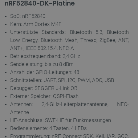
nRF52840-DK-Platine
SoC: nRF52840
CookieScriptConsent
CookieScript
2 
Kern: Arm Cortex-M4F
botland.de
Unterstützte Standards: Bluetooth 5.3, Bluetooth
Low Energy, Bluetooth Mesh, Thread, ZigBee, ANT,
ANT+, IEEE 802.15.4, NFC-A
Betriebsfrequenzband: 2,4 GHz
Sendeleistung: bis zu 8 dBm
isListDisplay
botland.de
Anzahl der GPIO-Leitungen: 48
Schnittstellen: UART, SPI, I2C, PWM, ADC, USB
Debugger: SEGGER J-Link OB
LaSID
Quality Unit
Externer Speicher: QSPI-Flash
LLC
Antennen: 2,4-GHz-Leiterplattenantenne, NFC-
botland.de
Antenne
HF-Anschluss: SWF-HF für Funkmessungen
_smvs
.botland.de
59
Bedienelemente: 4 Tasten, 4 LEDs
49
Programmierung: nRF Connect SDK, Keil, IAR, GCC,