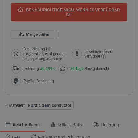
BENACHRICHTIGE MICH, WENN ES VERFÜGBAR
IST
Menge prüfen
Die Lieferung ist
In wenigen Tagen
eingetroffen, wird gerade
i
verfügbar
im Lager angenommen
Lieferung
ab 4,99 €
30 Tage
Rückgaberecht
PayPal Bezahlung
Hersteller:
Nordic Semiconductor
Beschreibung
Artikeldetails
Lieferung
FAQ
Rückgabe und Reklamation