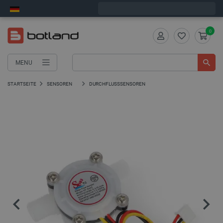
Bestelle in:
1
:
38
:
45
, und wir versenden heute!
0
MENU
STARTSEITE
SENSOREN
DURCHFLUSSSENSOREN