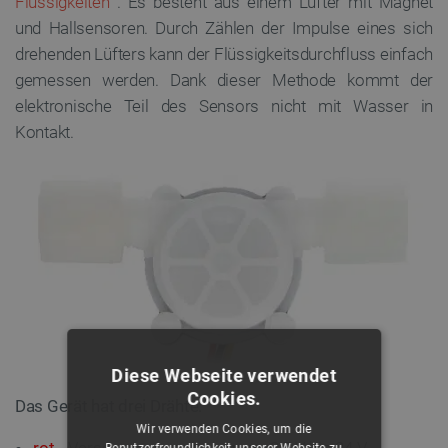
Flüssigkeiten
. Es besteht aus einem Lüfter mit Magnet
und Hallsensoren. Durch Zählen der Impulse eines sich
drehenden Lüfters kann der Flüssigkeitsdurchfluss einfach
gemessen werden. Dank dieser Methode kommt der
elektronische Teil des Sensors nicht mit Wasser in
Kontakt.
Diese Webseite verwendet
Cookies.
Das Gerät hat drei Drähte:
Wir verwenden Cookies, um die
rot
- Versorgungsspannung von 3,5 V bis 24 V
Benutzerfreundlichkeit unserer Website zu