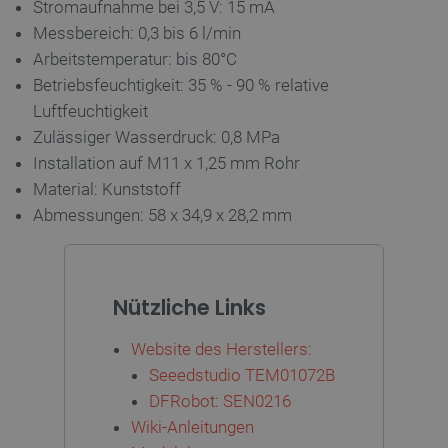
Stromaufnahme bei 3,5 V: 15 mA
Messbereich: 0,3 bis 6 l/min
FUNKTIONALITÄT
Arbeitstemperatur: bis 80°C
Betriebsfeuchtigkeit: 35 % - 90 % relative
Luftfeuchtigkeit
Unbedingt erforderlich
Performance
Zulässiger Wasserdruck: 0,8 MPa
Installation auf M11 x 1,25 mm Rohr
Targeting
Funktionalität
Material: Kunststoff
Unbedingt erforderliche Cookies ermöglichen
Abmessungen: 58 x 34,9 x 28,2 mm
wesentliche Kernfunktionen der Website wie die
Benutzeranmeldung und die Kontoverwaltung.
Ohne die unbedingt erforderlichen Cookies kann
die Website nicht ordnungsgemäß verwendet
werden.
Nützliche Links
Anbieter
/
Name
Ab
Domäne
Website des Herstellers:
VISITOR_PRIVACY_METADATA
YouTube
5 
.youtube.com
Seeedstudio TEM01072B
DFRobot: SEN0216
Wiki-Anleitungen