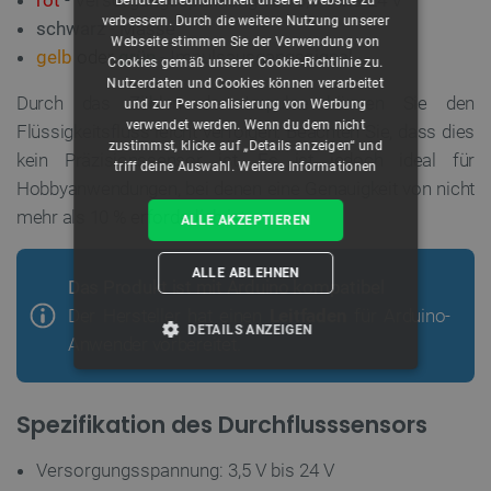
verbessern. Durch die weitere Nutzung unserer
schwarz
- Masse
Webseite stimmen Sie der Verwendung von
gelb
oder
grün
- Impulsausgangssignal
Cookies gemäß unserer Cookie-Richtlinie zu.
Nutzerdaten und Cookies können verarbeitet
Durch das Zählen der Impulse können Sie den
und zur Personalisierung von Werbung
verwendet werden. Wenn du dem nicht
Flüssigkeitsfluss leicht verfolgen. Beachten Sie, dass dies
zustimmst, klicke auf „Details anzeigen“ und
kein Präzisionssensor ist. Es ist jedoch ideal für
triff deine Auswahl.
Weitere Informationen
Hobbyanwendungen, bei denen eine Genauigkeit von nicht
mehr als 10 % erforderlich ist.
ALLE AKZEPTIEREN
ALLE ABLEHNEN
Das Produkt ist mit Arduino kompatibel
Der Hersteller hat einen
Leitfaden
für Arduino-
DETAILS ANZEIGEN
Anwender vorbereitet.
UNBEDINGT ERFORDERLICH
Spezifikation des Durchflusssensors
PERFORMANCE
Versorgungsspannung: 3,5 V bis 24 V
TARGETING