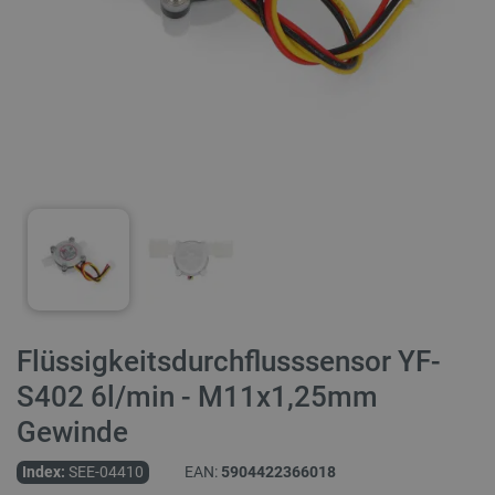
Flüssigkeitsdurchflusssensor YF-
S402 6l/min - M11x1,25mm
Gewinde
Index:
SEE-04410
EAN:
5904422366018