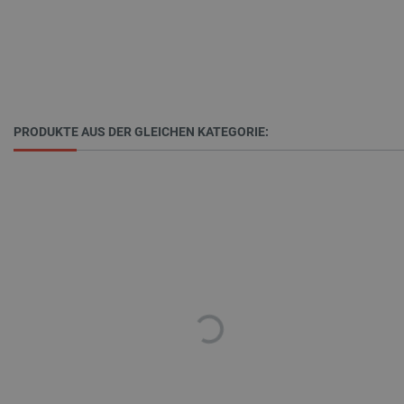
46
_lb
.botland.de
PRODUKTE AUS DER GLEICHEN KATEGORIE:
CookieScriptConsent
CookieScript
2 
botland.de