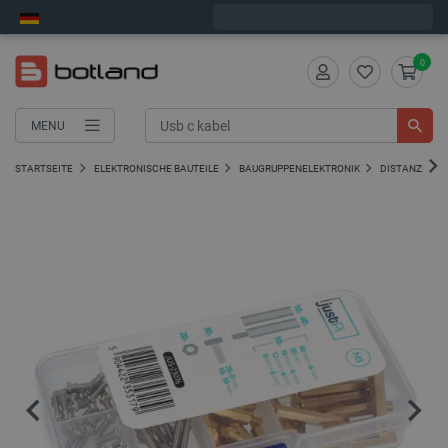
Wir verschicken am Freitag
0
MENU
STARTSEITE
ELEKTRONISCHE BAUTEILE
BAUGRUPPENELEKTRONIK
DISTANZHÜLS