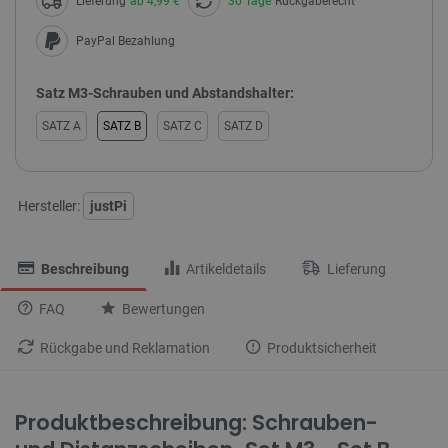
Lieferung
ab 4,99 €
30 Tage
Rückgaberecht
PayPal Bezahlung
Satz M3-Schrauben und Abstandshalter:
SATZ A
SATZ B
SATZ C
SATZ D
Hersteller:
justPi
Beschreibung
Artikeldetails
Lieferung
FAQ
Bewertungen
Rückgabe und Reklamation
Produktsicherheit
Produktbeschreibung: Schrauben-