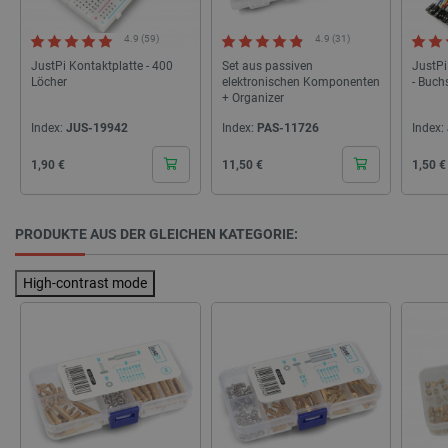
4.9 (59)
4.9 (31)
JustPi Kontaktplatte - 400
Set aus passiven
JustPi
Löcher
elektronischen Komponenten
- Buch
+ Organizer
Index:
JUS-19942
Index:
PAS-11726
Index:
CookieScriptConsent
CookieScript
2 
Cena
Cena
Cena
1,90 €
11,50 €
1,50 €
botland.de
PRODUKTE AUS DER GLEICHEN KATEGORIE:
High-contrast mode
isListDisplay
botland.de
LaSID
Quality Unit
LLC
botland.de