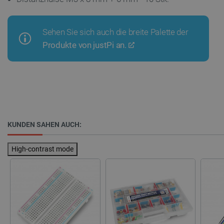
Datenschutzerklärung von Google
Sehen Sie sich auch die breite Palette der
Produkte von justPi an.
PrestaShop-[abcdef0123456789]{32}
.botland.de
2 
LaVisitorId_Ym90bGFuZC5sYWRlc2suY29tLw
.botland.de
KUNDEN SAHEN AUCH:
critData
botland.de
9
46
High-contrast mode
_lb
.botland.de