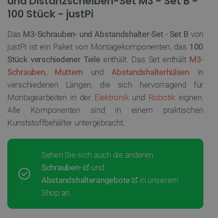
und Distanzscheiben-Set M3 - Set B -
100 Stück - justPi
Das
M3-Schrauben- und Abstandshalter-Set - Set B
von
justPi ist ein Paket von Montagekomponenten, das
100
Stück verschiedener Teile
enthält. Das Set enthält
M3-
Schrauben, Muttern
und
Abstandshalterhülsen
in
verschiedenen Längen, die sich hervorragend für
Montagearbeiten in der
Elektronik
und
Robotik
eignen.
Alle Komponenten sind in einem praktischen
Kunststoffbehälter untergebracht.
Sehen Sie sich auch die anderen
Schrauben-
und
Abstandshalterangebote
in unserem
Shop an.