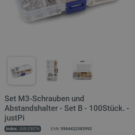
Set M3-Schrauben und
Abstandshalter - Set B - 100Stück. -
justPi
Index:
JUS-23076
EAN:
5904422383992