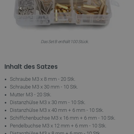
Unbedingt erforderliche Cookies ermöglichen
wesentliche Kernfunktionen der Website wie die
Benutzeranmeldung und die Kontoverwaltung.
Ohne die unbedingt erforderlichen Cookies kann
die Website nicht ordnungsgemäß verwendet
werden.
Das Set B enthält 100 Stück.
Anbieter
/
Name
Ab
Domäne
VISITOR_PRIVACY_METADATA
YouTube
5 
.youtube.com
Inhalt des Satzes
Schraube M3 x 8 mm - 20 Stk.
Schraube M3 x 30 mm - 10 Stk.
Mutter M3 - 20 Stk.
Distanzhülse M3 x 30 mm - 10 Stk.
Distanzhülse M3 x 40 mm + 6 mm - 10 Stk.
Schiffchenbuchse M3 x 16 mm + 6 mm - 10 Stk.
critAccountId
botland.de
9
Pendelbuchse M3 x 12 mm + 6 mm - 10 Stk.
41
Distanzhülse M3 x 8 mm + 6 mm - 10 Stk.