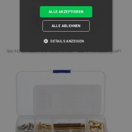
ALLE AKZEPTIEREN
ALLE ABLEHNEN
DETAILS ANZEIGEN
Satz M3-Schrauben und Abstandshalter - Satz B - 100 Stück. - justPi.
UNBEDINGT ERFORDERLICH
PERFORMANCE
TARGETING
FUNKTIONALITÄT
Unbedingt erforderlich
Performance
Targeting
Funktionalität