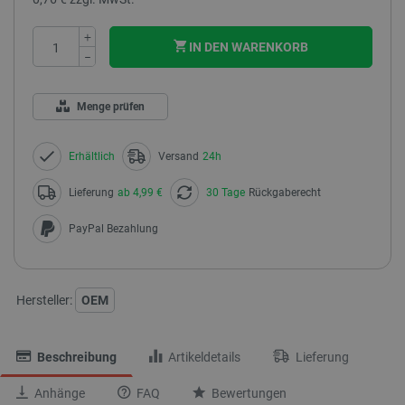
+
IN DEN WARENKORB
−
Menge prüfen
Erhältlich
Versand
24h
Lieferung
ab 4,99 €
30 Tage
Rückgaberecht
PayPal Bezahlung
Hersteller:
OEM
Beschreibung
Artikeldetails
Lieferung
Anhänge
FAQ
Bewertungen