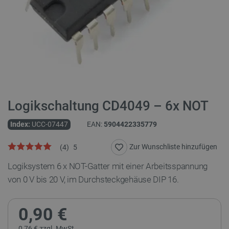
Logikschaltung CD4049 – 6x NOT
Index:
UCC-07447
EAN:
5904422335779
Zur Wunschliste hinzufügen
(
4
)
5
Logiksystem 6 x NOT-Gatter mit einer Arbeitsspannung
von 0 V bis 20 V, im Durchsteckgehäuse DIP 16.
0,90 €
0,76 € zzgl. MwSt.