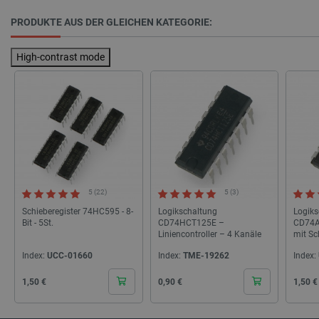
PRODUKTE AUS DER GLEICHEN KATEGORIE:
High-contrast mode
critAccountId
botland.de
9
41
Datenschutzerklärung von Google
PrestaShop-[abcdef0123456789]{32}
.botland.de
2 
5 (22)
5 (3)
Schieberegister 74HC595 - 8-
Logikschaltung
Logiks
Bit - 5St.
CD74HCT125E –
CD74A
Liniencontroller – 4 Kanäle
mit Sc
LaVisitorId_Ym90bGFuZC5sYWRlc2suY29tLw
.botland.de
Index:
UCC-01660
Index:
TME-19262
Index:
Cena
Cena
Cena
1,50 €
0,90 €
1,50 €
critData
botland.de
9
46