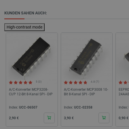
KUNDEN SAHEN AUCH:
High-contrast mode
Unbedingt erforderlich
Performance
Targeting
Funktionalität
Unbedingt erforderliche Cookies ermöglichen
wesentliche Kernfunktionen der Website wie die
Benutzeranmeldung und die Kontoverwaltung.
Ohne die unbedingt erforderlichen Cookies kann
die Website nicht ordnungsgemäß verwendet
werden.
Anbieter
/
Name
Ab
5 (3)
4.8 (7)
Domäne
A/C-Konverter MCP3208-
A/C-Konverter MCP3008 10-
EEPROM
VISITOR_PRIVACY_METADATA
YouTube
5 
CI/P 12-Bit 8-Kanal SPI - DIP
Bit 8-Kanal SPI - DIP
24AA0
.youtube.com
Index:
UCC-06507
Index:
UCC-02358
Index:
Cena
Cena
Cena
2,90 €
3,90 €
0,90 €