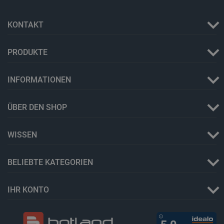
KONTAKT
_lb
.botland.de
PRODUKTE
INFORMATIONEN
ÜBER DEN SHOP
WISSEN
CookieScriptConsent
CookieScript
2 
botland.de
BELIEBTE KATEGORIEN
IHR KONTO
isListDisplay
botland.de