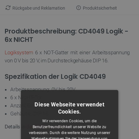
Rückgabe und Reklamation
Produktsicherheit
Produktbeschreibung: CD4049 Logik -
6x NICHT
Logiksystem
6 x NOT-Gatter mit einer Arbeitsspannung
von 0 V bis 20 V, im Durchsteckgehäuse DIP 16.
Spezifikation der Logik CD4049
Arbeitsspannung: 0V bis 20V
6 x NICHT-Tor
Diese Webseite verwendet
Anzahl Eingänge: 2
Cookies.
Gehäuse: DIP 16
Wir verwenden Cookies, um die
Details in
der Dokumentation
.
Benutzerfreundlichkeit unserer Website zu
verbessern. Durch die weitere Nutzung unserer
Webseite stimmen Sie der Verwendung von