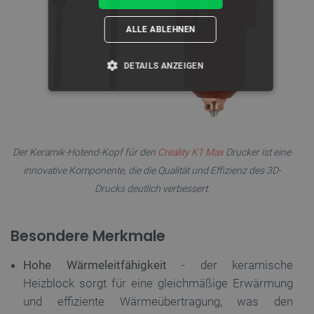
ALLE ABLEHNEN
DETAILS ANZEIGEN
UNBEDINGT ERFORDERLICH
PERFORMANCE
Der Keramik-Hotend-Kopf für den
Creality K1 Max
Drucker ist eine
TARGETING
innovative Komponente, die die Qualität und Effizienz des 3D-
Drucks deutlich verbessert.
FUNKTIONALITÄT
Besondere Merkmale
Unbedingt erforderlich
Performance
Hohe Wärmeleitfähigkeit
- der keramische
Heizblock sorgt für eine gleichmäßige Erwärmung
Targeting
Funktionalität
und effiziente Wärmeübertragung, was den
Unbedingt erforderliche Cookies ermöglichen