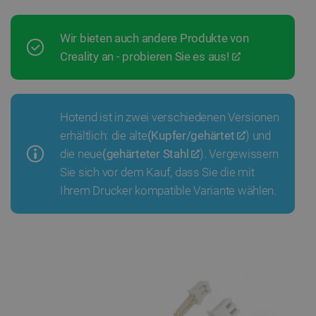
Wir bieten auch andere Produkte von
Creality an - probieren Sie es aus!
Hotend ist in zwei verschiedenen Versionen
erhältlich: die alte
(Kupfer/gehärtet
) und
die neue
(gehärteter Stahl
). Vergewissern
Sie sich vor dem Kauf, dass Sie die mit
Ihrem Drucker kompatible Variante wählen.