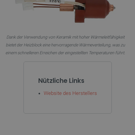
CookieScriptConsent
CookieScript
2
botland.de
Dank der Verwendung von Keramik mit hoher Wärmeleitfähigkeit
bietet der Heizblock eine hervorragende Wärmeverteilung, was zu
einem schnelleren Erreichen der eingestellten Temperaturen führt.
isListDisplay
botland.de
Nützliche Links
Website des Herstellers
LaSID
Quality Unit
LLC
botland.de
_smvs
.botland.de
5
49