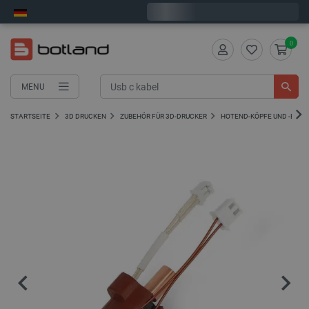
Wir verschicken am Montag
0
MENU
STARTSEITE
3D DRUCKEN
ZUBEHÖR FÜR 3D-DRUCKER
HOTEND-KÖPFE UND -BLÖC