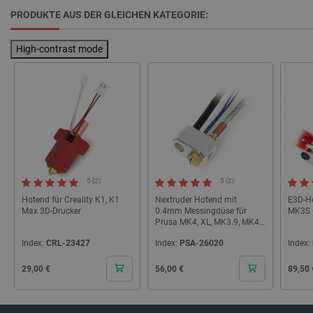
PRODUKTE AUS DER GLEICHEN KATEGORIE:
_lb_ccc
.botland.de
High-contrast mode
Storage declaration
5 (2)
5 (2)
Name
Storage type
Hotend für Creality K1, K1
Nextruder Hotend mit
E3D-Ho
_uetvid
Lokaler Speicher
Max 3D-Drucker
0.4mm Messingdüse für
MK3S +
Prusa MK4, XL, MK3.9, MK4S
lastExternalReferrer
Lokaler Speicher
und CORE One 3D Drucker -
Index:
CRL-23427
Index:
PSA-26020
Index:
montiert
__ps_checkoutPayPalSdkInstance_storage__
Lokaler Speicher
lastExternalReferrerTime
Lokaler Speicher
Cena
Cena
Cena
29,00 €
56,00 €
89,50 
_uetsid_exp
Lokaler Speicher
_gcl_ls
Lokaler Speicher