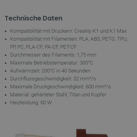
Technische Daten
PrestaShop-[abcdef0123456789]{32}
.botland.de
2
Kompatibilität mit Druckern: Creality K1 und K1 Max
Kompatibilität mit Filamenten: PLA, ABS, PETG, TPU,
PP, PC, PLA-CF, PA-CF, PET-CF
LaVisitorId_Ym90bGFuZC5sYWRlc2suY29tLw
.botland.de
Durchmesser des Filaments: 1,75 mm
Maximale Betriebstemperatur: 300°C
critData
botland.de
9
Aufwärmzeit: 200°C in 40 Sekunden
46
Durchflussgeschwindigkeit: 32 mm³/s
Maximale Druckgeschwindigkeit: 600 mm³/s
Material: gehärteter Stahl, Titan und Kupfer
Heizleistung: 60 W
_lb
.botland.de