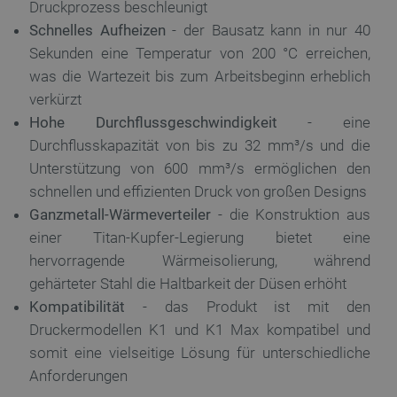
Druckprozess beschleunigt
wesentliche Kernfunktionen der Website wie die
Benutzeranmeldung und die Kontoverwaltung. Ohne
Schnelles Aufheizen
- der Bausatz kann in nur 40
die unbedingt erforderlichen Cookies kann die
Website nicht ordnungsgemäß verwendet werden.
Sekunden eine Temperatur von 200 °C erreichen,
was die Wartezeit bis zum Arbeitsbeginn erheblich
Anbieter
/
Name
Ab
Domäne
verkürzt
VISITOR_PRIVACY_METADATA
YouTube
5
Hohe Durchflussgeschwindigkeit
- eine
.youtube.com
Durchflusskapazität von bis zu 32 mm³/s und die
Unterstützung von 600 mm³/s ermöglichen den
schnellen und effizienten Druck von großen Designs
Ganzmetall-Wärmeverteiler
- die Konstruktion aus
einer Titan-Kupfer-Legierung bietet eine
hervorragende Wärmeisolierung, während
gehärteter Stahl die Haltbarkeit der Düsen erhöht
Kompatibilität
- das Produkt ist mit den
critAccountId
botland.de
9
41
Druckermodellen K1 und K1 Max kompatibel und
somit eine vielseitige Lösung für unterschiedliche
Anforderungen
Datenschutzerklärung von Google