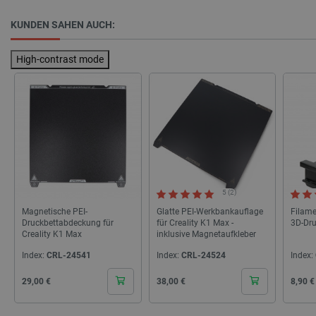
KUNDEN SAHEN AUCH:
critCartData
botland.de
9
High-contrast mode
50
PHPSESSID
PHP.net
botland.de
5 (2)
Magnetische PEI-
Glatte PEI-Werkbankauflage
Filame
Druckbettabdeckung für
für Creality K1 Max -
3D-Dru
Creality K1 Max
inklusive Magnetaufkleber
Index:
CRL-24541
Index:
CRL-24524
Index:
Cena
Cena
Cena
29,00 €
38,00 €
8,90 €