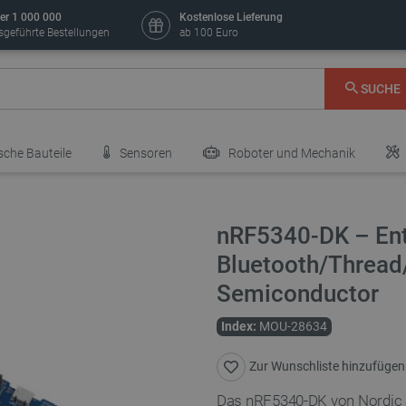
er 1 000 000
Kostenlose Lieferung
sgeführte Bestellungen
ab 100 Euro
SUCHE
sche Bauteile
Sensoren
Roboter und Mechanik
nRF5340-DK – Ent
Bluetooth/Thread
Semiconductor
Index:
MOU-28634
Zur Wunschliste hinzufügen
Das nRF5340-DK von Nordic Se