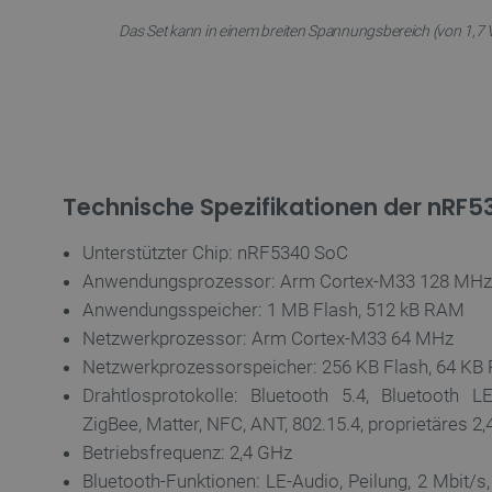
LaSID
Das Set kann in einem breiten Spannungsbereich (von 1,7 V
_smvs
critCartData
PHPSESSID
Technische Spezifikationen der nRF5
Unterstützter Chip: nRF5340 SoC
Anwendungsprozessor: Arm Cortex-M33 128 MHz
Anwendungsspeicher: 1 MB Flash, 512 kB RAM
_lb_ccc
Netzwerkprozessor: Arm Cortex-M33 64 MHz
Netzwerkprozessorspeicher: 256 KB Flash, 64 K
Drahtlosprotokolle: Bluetooth 5.4, Bluetooth L
ZigBee, Matter, NFC, ANT, 802.15.4, proprietäres 2
Storage declaration
Betriebsfrequenz: 2,4 GHz
Name
Bluetooth-Funktionen: LE-Audio, Peilung, 2 Mbit/