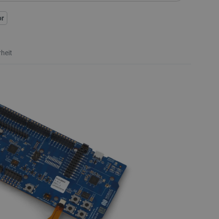
or
heit