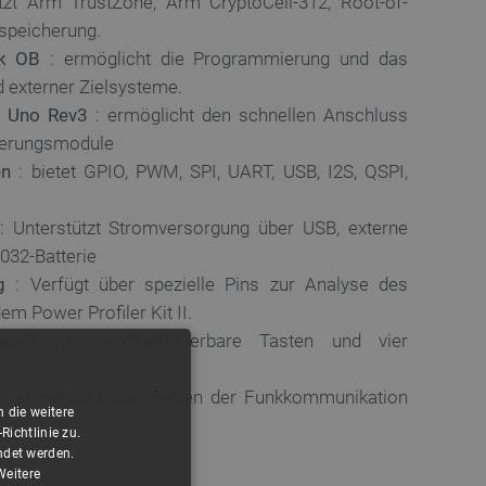
zt Arm TrustZone, Arm CryptoCell-312, Root-of-
lspeicherung.
nk OB
: ermöglicht die Programmierung und das
 externer Zielsysteme.
o Uno Rev3
: ermöglicht den schnellen Anschluss
iterungsmodule
en
: bietet GPIO, PWM, SPI, UART, USB, I2S, QSPI,
: Unterstützt Stromversorgung über USB, externe
032-Batterie
g
: Verfügt über spezielle Pins zur Analyse des
em Power Profiler Kit II.
st vier programmierbare Tasten und vier
: Ermöglicht das Testen der Funkkommunikation
 die weitere
nen
ichtlinie zu.
ndet werden.
Weitere