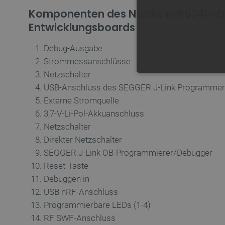
Komponenten des Nordic nRF5340-
Entwicklungsboards
Debug-Ausgabe
Strommessanschlüsse
Netzschalter
UNBEDING
USB-Anschluss des SEGGER J-Link Programme
Externe Stromquelle
3,7-V-Li-Pol-Akkuanschluss
Netzschalter
Direkter Netzschalter
Unbedingt erforderliche Coo
SEGGER J-Link OB-Programmierer/Debugger
die unbedingt erforderliche
Reset-Taste
Name
Debuggen in
VISITOR_PRIVACY_METAD
USB nRF-Anschluss
Programmierbare LEDs (1-4)
RF SWF-Anschluss