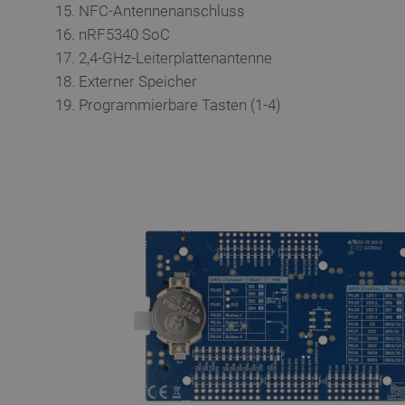
NFC-Antennenanschluss
critAccountId
nRF5340 SoC
2,4-GHz-Leiterplattenantenne
Externer Speicher
PrestaShop-[abcdef0123456
Programmierbare Tasten (1-4)
LaVisitorId_Ym90bGFuZC5
critData
_lb
CookieScriptConsent
isListDisplay