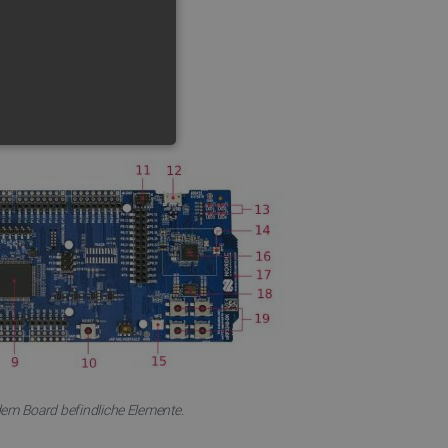
FUNKTIONALITÄT
 die Kontoverwaltung. Ohne
 der Einwilligungs- und
rs für ihre Interaktion mit
die Einwilligung des
em Board befindliche Elemente.
e Datenschutzrichtlinien
en, dass ihre Präferenzen in
n.