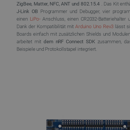
ZigBee, Matter, NFC, ANT und 802.15.4
. Das Kit enth
J-Link OB
Programmer und Debugger, vier programm
einen
LiPo-
Anschluss, einen CR2032-Batteriehalter
Dank der Kompatibilität mit
Arduino Uno Rev3
lässt s
Boards einfach mit zusätzlichen Shields und Module
arbeitet mit
dem nRF Connect SDK
zusammen, das 
Beispiele und Protokollstapel integriert.