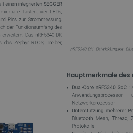
ält einen integrierten
SEGGER
ierbare Tasten, vier LEDs,
 und Pins zur Strommessung.
ich der Funktionsumfang des
n erweitern. Das nRF5340-DK
das Zephyr RTOS, Treiber,
nRF5340-DK - Entwicklungskit - Blue
Hauptmerkmale des
Dual-Core nRF5340 SoC
: 
Anwendungsprozesso
Netzwerkprozessor
Unterstützung mehrerer Pr
Bluetooth Mesh, Thread, Z
Protokolle