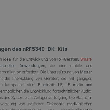
 für das aktuell in der
rt. Es spielt eine
onalitäten im
ngen und Kontomanagement
es auf der PrestaShop-
ich.
ennung des Besuchers.
ritische Nutzerdaten zu
ngen des nRF5340-DK-Kits
tionalität der Website zu
 Nutzererfahrung zu
h ideal für
die Entwicklung von IoT-Geräten,
Smart-
ichszwecke verwendet, um
triellen Anwendungen,
die eine stabile und
fragen in jeder
r gerichtet werden,
mmunikation erfordern. Die Unterstützung von
Matter,
rerfahrung der Website
t die Entwicklung von Geräten, die mit gängigen
pt.com-Dienst verwendet,
en kompatibel sind.
Bluetooth LE, LE Audio und
für Besucher-Cookies zu
Cookie-Script.com muss
ermöglichen die Entwicklung fortschrittlicher Audio-
ns und Systeme zur Anlagenverfolgung. Die Plattform
re Präferenzen für die
wicklung von tragbarer Elektronik, medizinischen
.