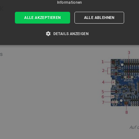
Informationen
DK
ALLE AKZEPTIEREN
ALLE ABLEHNEN
DETAILS ANZEIGEN
T ERFORDERLICH
PERFORMANCE
TARGETING
rs
Unbedingt erforderlich
Performance
Targeting
Funktionalität
kies ermöglichen wesentliche Kernfunktionen der Website wie die Benutzeranmeldung und
n Cookies kann die Website nicht ordnungsgemäß verwendet werden.
Anbieter
/
Ablaufdatum
Beschreibung
Domäne
ATA
YouTube
5 Monate 4
Dieses Cookie dient der Speicherung
.youtube.com
Wochen
Datenschutzbestimmungen des Nutze
der Website. Es erfasst Daten über 
Auf d
Besuchers in Bezug auf verschieden
und -einstellungen, um sicherzustell
zukünftigen Sitzungen geehrt werde