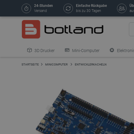
24-Stunden
Einfache Rückgabe
Üb
Versand
bis zu 30 Tagen
au
3D Drucker
Mini-Computer
Elektroni
STARTSEITE
MINICOMPUTER
ENTWICKLERKACHELN