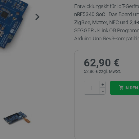
Entwicklungskit für IoT-Ger
nRF5340 SoC
. Das Board un
ZigBee, Matter, NFC und 2,4
SEGGER J-Link OB Programme
Arduino Uno Rev3-kompatibl
62,90 €
52,86 € zzgl. MwSt.
+
IN DE
−