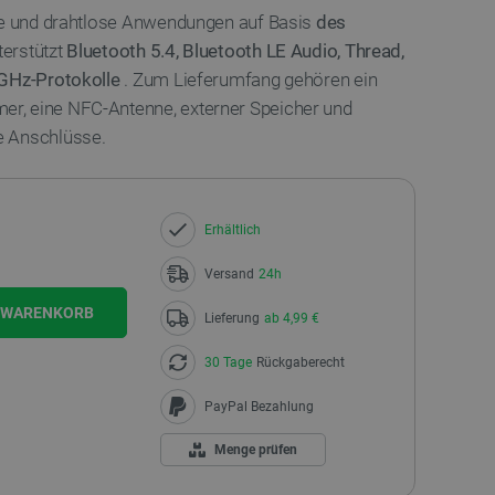
äte und drahtlose Anwendungen auf Basis
des
terstützt
Bluetooth 5.4, Bluetooth LE Audio, Thread,
-GHz-Protokolle
. Zum Lieferumfang gehören ein
r, eine NFC-Antenne, externer Speicher und
e Anschlüsse.
Erhältlich
Versand
24h
N WARENKORB
Lieferung
ab 4,99 €
30 Tage
Rückgaberecht
PayPal Bezahlung
Menge prüfen