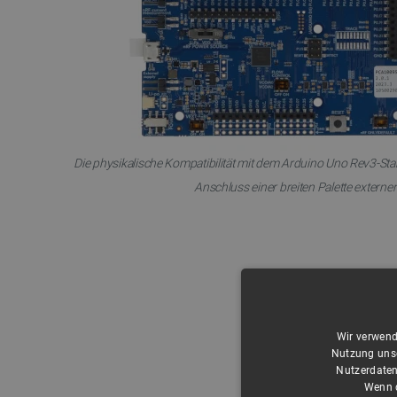
Die physikalische Kompatibilität mit dem Arduino Uno Rev3-St
Anschluss einer breiten Palette externer
Wir verwend
Nutzung unse
Nutzerdaten
Wenn d