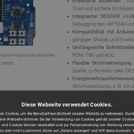
Erweiterte Sicherheit
: Nut
Trust und sichere Schlüsse
Integrierter SEGGER J-Li
Debugging des nRF5340 und
Kompatibilität mit Arduin
gängiger Shields und Erwe
Umfangreiche Schnittstell
PDM, TWI und ADC.
andard ermöglicht den einfachen
Flexible Stromversorgung
 Shields.
Quelle, Li-Po-Akku oder CR2
Energieverbrauchsmessun
Stromverbrauchs, z. B. mit d
Benutzerelemente
: Umfas
programmierbare LEDs
Diese Webseite verwendet Cookies.
2,4-GHz-Antenne und NFC
en Cookies, um die Benutzerfreundlichkeit unserer Website zu verbessern. Durch
und der NFC-A-Tag-Funktio
rer Webseite stimmen Sie der Verwendung von Cookies gemäß unserer Cookie-R
 und Cookies können verarbeitet und zur Personalisierung von Werbung verwe
u dem nicht zustimmst, klicke auf „Details anzeigen“ und triff deine Auswahl.