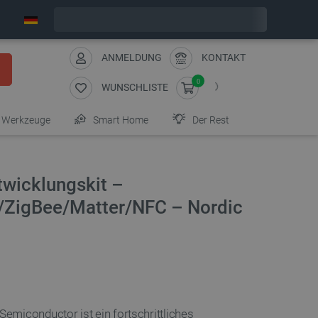
Wir verschicken am Freitag
ANMELDUNG
KONTAKT
0
WUNSCHLISTE
Werkzeuge
Smart Home
Der Rest
wicklungskit –
/ZigBee/Matter/NFC – Nordic
miconductor ist ein fortschrittliches