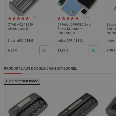
5 (7)
4.8 (5)
XTAR MC2 18650
DFRobot DFR0580 Solar
Baseus
Akkuladegerät
Power Manager –
Schnel
Solarenergie-
Netzte
Managementmodul für 12-V-
Weiß
Index:
AKC-08543
Index:
DFR-13313
Index:
Blei-Säure-Batterien
CookieScriptConsent
CookieScript
2 
botland.de
Cena
Cena
Cena
6,00 €
29,50 €
6,90 €
PRODUKTE AUS DER GLEICHEN KATEGORIE:
High-contrast mode
isListDisplay
botland.de
LaSID
Quality Unit
LLC
botland.de