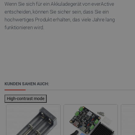
Wenn Sie sich für ein Akkuladegerät von everActive
entscheiden, können Sie sicher sein, dass Sie ein
Datenschutzerklärung von Google
hochwertiges Produkt erhalten, das viele Jahre lang
funktionieren wird.
PrestaShop-[abcdef0123456789]{32}
.botland.de
2 
LaVisitorId_Ym90bGFuZC5sYWRlc2suY29tLw
.botland.de
KUNDEN SAHEN AUCH:
critData
botland.de
9
46
High-contrast mode
_lb
.botland.de