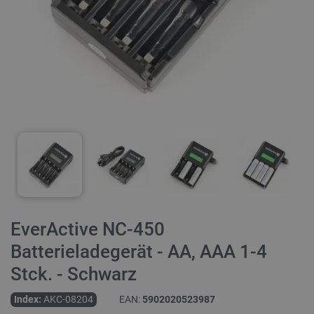
EverActive NC-450
Batterieladegerät - AA, AAA 1-4
Stck. - Schwarz
Index:
AKC-08204
EAN:
5902020523987