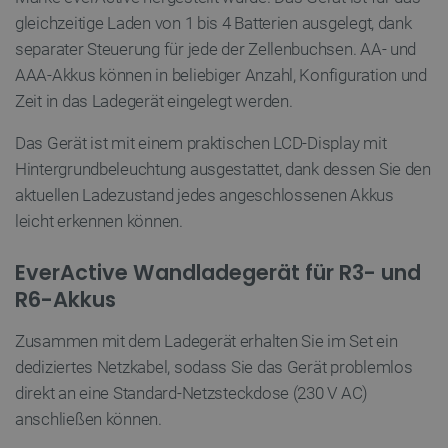
Targeting
Funktionalität
gleichzeitige Laden von 1 bis 4 Batterien ausgelegt, dank
Unbedingt erforderliche Cookies ermöglichen
separater Steuerung für jede der Zellenbuchsen. AA- und
wesentliche Kernfunktionen der Website wie die
AAA-Akkus können in beliebiger Anzahl, Konfiguration und
Benutzeranmeldung und die Kontoverwaltung.
Ohne die unbedingt erforderlichen Cookies kann
Zeit in das Ladegerät eingelegt werden.
die Website nicht ordnungsgemäß verwendet
werden.
Das Gerät ist mit einem praktischen LCD-Display mit
Anbieter
/
Name
Ab
Hintergrundbeleuchtung ausgestattet, dank dessen Sie den
Domäne
aktuellen Ladezustand jedes angeschlossenen Akkus
VISITOR_PRIVACY_METADATA
YouTube
5 
.youtube.com
leicht erkennen können.
EverActive Wandladegerät für R3- und
R6-Akkus
Zusammen mit dem Ladegerät erhalten Sie im Set ein
dediziertes Netzkabel, sodass Sie das Gerät problemlos
direkt an eine Standard-Netzsteckdose (230 V AC)
anschließen können.
critAccountId
botland.de
9
41