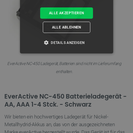
ALLE AKZEPTIEREN
ALLE ABLEHNEN
DETAILS ANZEIGEN
UNBEDINGT ERFORDERLICH
EverActive NC-450 Ladegerät, Batterien sind nicht im Lieferumfang
PERFORMANCE
enthalten.
TARGETING
EverActive NC-450 Batterieladegerät -
FUNKTIONALITÄT
AA, AAA 1-4 Stck. - Schwarz
Wir bieten ein hochwertiges Ladegerät für Nickel-
Metallhydrid-Akkus an, das von der ausgezeichneten
Unbedingt erforderlich
Performance
Marke everActive hergestellt wurde. Das Gerät ist für das