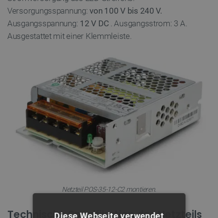
Versorgungsspannung:
von 100 V bis 240 V.
Ausgangsspannung:
12 V DC
. Ausgangsstrom: 3 A.
Ausgestattet mit einer Klemmleiste.
Netzteil POS-35-12-C2 montieren.
Technische Spezifikation des Netzteils
Diese Webseite verwendet