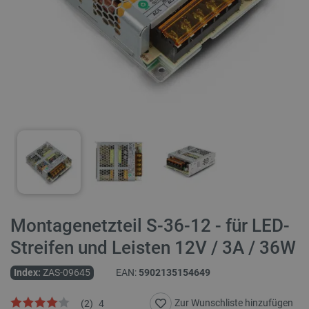
Montagenetzteil S-36-12 - für LED-
Streifen und Leisten 12V / 3A / 36W
Index:
ZAS-09645
EAN:
5902135154649
Zur Wunschliste hinzufügen
(
2
)
4