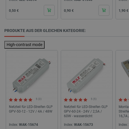
LaVisitorId_Ym90bGFuZC5sYWRlc2suY29tLw
.botland.de
Cena
Cena
Cena
0,50 €
0,90 €
1,90 €
critData
botland.de
9
46
PRODUKTE AUS DER GLEICHEN KATEGORIE:
High-contrast mode
_lb
.botland.de
5 (3)
5 (5)
Netzteil für LED-Streifen GLP
Netzteil für LED-Streifen GLP
Montag
CookieScriptConsent
CookieScript
2 
GPV-50-12 - 12V / 4A / 48W
GPV-60-24 - 24V / 2,5A /
Streif
botland.de
60W - wasserdicht
16,7A
Index:
WAK-15674
Index:
WAK-15673
Index: