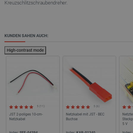
Kreuzschlitzschraubendreher.
KUNDEN SAHEN AUCH:
High-contrast mode
critAccountId
botland.de
9
41
Datenschutzerklärung von Google
5 (11)
5 (6)
PrestaShop-[abcdef0123456789]{32}
.botland.de
2 
JST 2-poliges 10-cm-
Netzkabel mit JST - BEC
Netzte
Netzkabel
Buchse
Steckp
5 V
Index:
SEE-04394
Index:
KAB-01340
Index: