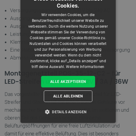
Cookies.
Versorgungsspannung: von 100 V bis 240 AC
Wir verwenden Cookies, um die
Ausgangsspannung: 12 V DC
Benutzerfreundlichkeit unserer Website zu
Ausgangsstrom: 3A.
verbessern. Durch die weitere Nutzung unserer
Webseite stimmen Sie der Verwendung von
Leistung: 36 W
Cookies gemäß unserer Cookie-Richtlinie zu.
Klemmleiste zum Anschluss von Drähten
Nutzerdaten und Cookies können verarbeitet
Eine stabilisierte Netzwerk-Industriestromversorgung
und zur Personalisierung von Werbung
verwendet werden. Wenn du dem nicht
Abmessungen Netzteil: 99 x 82 x 30 mm
zustimmst, klicke auf „Details anzeigen“ und
triff deine Auswahl.
Weitere Informationen
Montagenetzteil POS-35-12-C2 - für
LED-Streifen und Leisten 12V / 3A / 36W
ALLE AKZEPTIEREN
Das vorgestellte POS-35-12-C2 Einbaunetzteil für LED-
ALLE ABLEHNEN
Streifen und -Streifen ist mit einem soliden Gehäuse vor
mechanischer Beschädigung geschützt. Im seitlichen und
DETAILS ANZEIGEN
oberen Teil des Gehäuses sorgen zahlreiche
Belüftungsöffnungen für eine freie Luftzirkulation und
UNBEDINGT ERFORDERLICH
damit für eine effektive Belüftung. Dies ist besonders