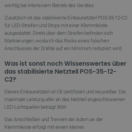
PERFORMANCE
wichtig bei intensivem Betrieb des Gerätes.
Zusätzlich ist das stabilisierte Einbaunetzteil POS-35-12-C2
TARGETING
für LED-Streifen und Strips mit einer Klemmleiste
FUNKTIONALITÄT
ausgestattet. Direkt über dem Streifen befinden sich
Markierungen, wodurch das Risiko eines falschen
Anschlusses der Drähte auf ein Minimum reduziert wird.
Unbedingt erforderlich
Performance
Was ist sonst noch Wissenswertes über
Targeting
Funktionalität
das stabilisierte Netzteil POS-35-12-
C2?
Unbedingt erforderliche Cookies ermöglichen
wesentliche Kernfunktionen der Website wie die
Benutzeranmeldung und die Kontoverwaltung.
Dieses Einbaunetzteil ist CE-zertifiziert und recycelbar. Die
Ohne die unbedingt erforderlichen Cookies kann
die Website nicht ordnungsgemäß verwendet
maximale Leistung aller an das Netzteil angeschlossenen
werden.
LED-Lichtquellen beträgt 36W.
Anbieter
/
Name
Ab
Domäne
Das Anschließen und Trennen der Adern an der
VISITOR_PRIVACY_METADATA
YouTube
5 
Klemmleiste erfolgt mit einem kleinen
.youtube.com