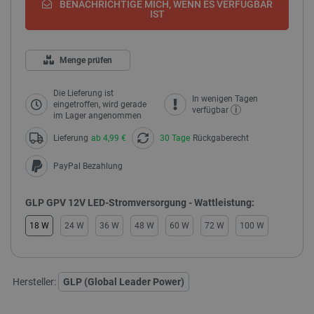
BENACHRICHTIGE MICH, WENN ES VERFÜGBAR
IST
Menge prüfen
Die Lieferung ist
In wenigen Tagen
eingetroffen, wird gerade
i
verfügbar
im Lager angenommen
Lieferung
ab 4,99 €
30 Tage
Rückgaberecht
PayPal Bezahlung
GLP GPV 12V LED-Stromversorgung - Wattleistung:
18 W
24 W
36 W
48 W
60 W
72 W
100 W
Hersteller:
GLP (Global Leader Power)