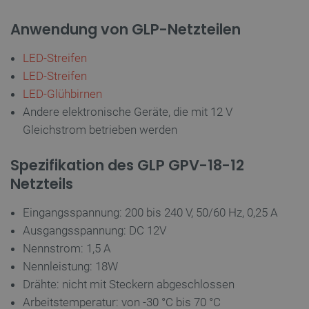
Anwendung von GLP-Netzteilen
LED-Streifen
LED-Streifen
LED-Glühbirnen
Andere elektronische Geräte, die mit 12 V
critAccountId
botland.de
9
41
Gleichstrom betrieben werden
Spezifikation des GLP GPV-18-12
Datenschutzerklärung von Google
Netzteils
Eingangsspannung: 200 bis 240 V, 50/60 Hz, 0,25 A
PrestaShop-[abcdef0123456789]{32}
.botland.de
2 
Ausgangsspannung: DC 12V
Nennstrom: 1,5 A
Nennleistung: 18W
Drähte: nicht mit Steckern abgeschlossen
LaVisitorId_Ym90bGFuZC5sYWRlc2suY29tLw
.botland.de
Arbeitstemperatur: von -30 °C bis 70 °C