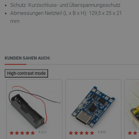
Schutz: Kurzschluss- und Überspannungsschutz
critData
botland.de
9
46
Abmessungen Netzteil (L x B x H): 129,5 x 25 x 21
mm
_lb
.botland.de
KUNDEN SAHEN AUCH:
High-contrast mode
CookieScriptConsent
CookieScript
2 
botland.de
5 (21)
5 (25)