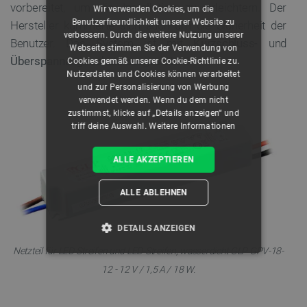
vorbereitet, um die Installation zu erleichtern. Der
Wir verwenden Cookies, um die
Benutzerfreundlichkeit unserer Website zu
Hersteller kümmerte sich auch um die Sicherheit der
verbessern. Durch die weitere Nutzung unserer
Benutzer. Das System ist mit
Kurzschluss-
und
Webseite stimmen Sie der Verwendung von
Überspannungsschutz
ausgestattet.
Cookies gemäß unserer Cookie-Richtlinie zu.
Nutzerdaten und Cookies können verarbeitet
und zur Personalisierung von Werbung
verwendet werden. Wenn du dem nicht
zustimmst, klicke auf „Details anzeigen“ und
triff deine Auswahl.
Weitere Informationen
ALLE AKZEPTIEREN
ALLE ABLEHNEN
DETAILS ANZEIGEN
Netzteil für LED-Streifen und LED-Streifen, wasserdicht GLP GPV-18-
UNBEDINGT ERFORDERLICH
12 - 12 V / 1,5 A / 18 W.
PERFORMANCE