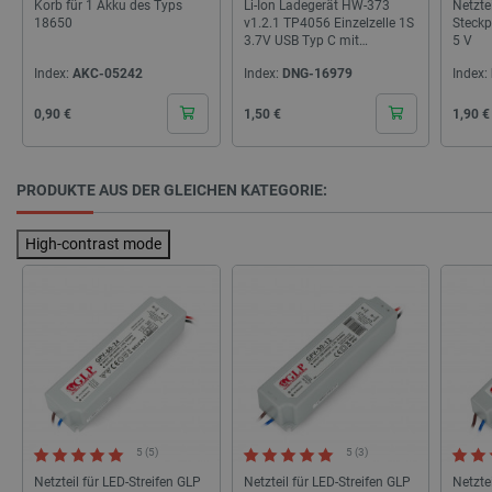
Korb für 1 Akku des Typs
Li-Ion Ladegerät HW-373
Netzte
18650
v1.2.1 TP4056 Einzelzelle 1S
Steckp
3.7V USB Typ C mit
5 V
Sicherheitsfunktionen
isListDisplay
botland.de
Index:
AKC-05242
Index:
DNG-16979
Index:
Cena
Cena
Cena
0,90 €
1,50 €
1,90 €
LaSID
Quality Unit
LLC
botland.de
PRODUKTE AUS DER GLEICHEN KATEGORIE:
High-contrast mode
_smvs
.botland.de
59
49
critCartData
botland.de
9
50
5 (5)
5 (3)
Netzteil für LED-Streifen GLP
Netzteil für LED-Streifen GLP
Netzte