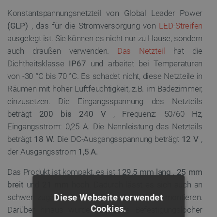
Konstantspannungsnetzteil von Global Leader Power
(GLP)
, das für die Stromversorgung von
LED-Streifen
ausgelegt ist. Sie können es nicht nur zu Hause, sondern
auch draußen verwenden.
Das Netzteil
hat die
Dichtheitsklasse
IP67
und arbeitet bei Temperaturen
von -30 °C bis 70 °C. Es schadet nicht, diese Netzteile in
Räumen mit hoher Luftfeuchtigkeit, z.B. im Badezimmer,
einzusetzen. Die Eingangsspannung des Netzteils
beträgt
200 bis 240 V
, Frequenz: 50/60 Hz,
Eingangsstrom: 0,25 A. Die Nennleistung des Netzteils
beträgt
18 W.
Die DC-Ausgangsspannung beträgt
12 V
,
der Ausgangsstrom
1,5 A.
Das Produkt ist kompakt, es ist
129,5 mm lang
,
25 mm
breit
und
21 mm
hoch. Dadurch lässt es sich auch an
Diese Webseite verwendet
schwer zugänglichen Stellen sehr einfach montieren.
Cookies.
Darüber hinaus wurden spezielle Befestigungslöcher