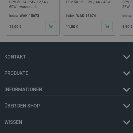
GPV-60-24 - 24V / 2,5A /
GPV-50-12 - 12V / 4A / 48W
GPV-35
60W - wasserdicht
36W - 
PHPSESSID
PHP.net
botland.de
Index:
WAK-15673
Index:
WAK-15674
Index:
Cena
Cena
Cena
11,00 €
11,50 €
9,90 €
KONTAKT
PRODUKTE
INFORMATIONEN
_lb_ccc
.botland.de
ÜBER DEN SHOP
WISSEN