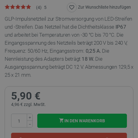
Zur Wunschliste hinzufügen
(
4
)
5
GLP-Impulsnetzteil zur Stromversorgung von LED-Streifen
und -Streifen. Das Netzteil hat die Dichtheitsklasse
IP67
und arbeitet bei Temperaturen von -30 °C bis 70 °C. Die
Eingangsspannung des Netzteils beträgt 200 V bis 240 V,
Frequenz: 50/60 Hz, Eingangsstrom:
0,25 A.
Die
Nennleistung des Adapters beträgt
18 W.
Die
Ausgangsspannung beträgt DC 12 V. Abmessungen 129,5 x
25 x 21 mm.
5,90 €
4,96 € zzgl. MwSt.
+
IN DEN WARENKORB
−